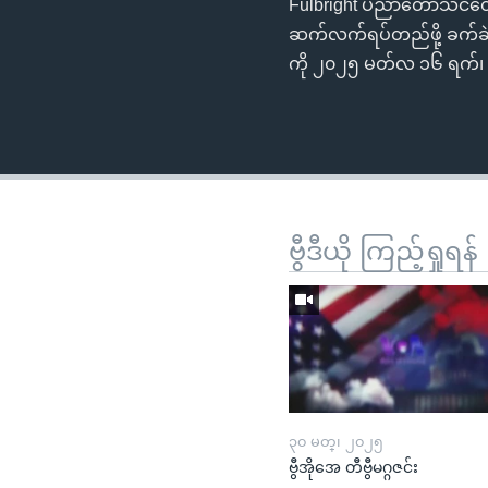
Fulbright ပညာတော်သင်တွေ
ဆက်လက်ရပ်တည်ဖို့ ခက်ခဲခဲ
ကို ၂၀၂၅ မတ်လ ၁၆ ရက်၊ ဗွီ
ဗွီဒီယို ကြည့်ရှုရန်
၃၀ မတ္၊ ၂၀၂၅
ဗွီအိုအေ တီဗွီမဂ္ဂဇင်း