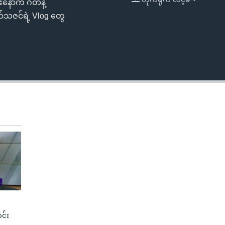
နောက် ဂီတနဲ့
EMBED
360p
ာ်သဇင်ရဲ့ Vlog တွေ
480p
720p
1080p
480p
င်း