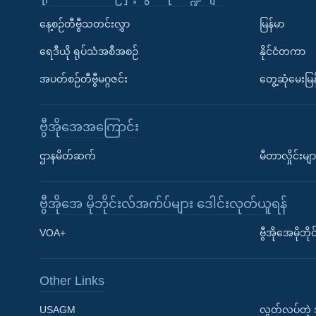
နေ့စဉ်တီဗွီသတင်းလွှာ
မြန်မာ
ရေဒီယို ရုပ်သံအစီအစဉ်
နိုင်ငံတကာ
အပတ်စဉ်တီဗွီမဂ္ဂဇင်း
တွေ့ဆုံမေးမြန
ဗွီအိုအေအကြောင်း
ဌာနမိတ်ဆက်
မီတာလှိုင်းမျာ
ဗွီအိုအေ မိုဘိုင်းလ်အက်ပ်များ ဒေါင်းလုတ်ယူရန်
Learning English
VOA+
ဗွီအိုအေမိုဘ
ဗွီအိုအေ လူမှုကွန်ယက်များ
Other Links
USAGM
လွတ်လပ်တဲ့