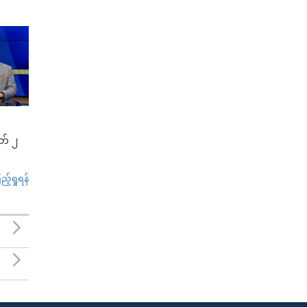
မတ် ၂
်ရှုရန်