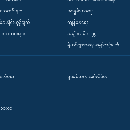
ားသတင်းများ
အာရှစီးပွားရေး
်မာ နှိုင်းယှဉ်ချက်
ကျန်းမာရေး
ပြားသတင်းများ
အမျိုးသမီးကဏ္ဍ
ရိုဟင်ဂျာအရေး မျှော်လင့်ချက်
်္ဂလိပ်စာ
ရုပ်ရှင်ထဲက အင်္ဂလိပ်စာ
၀-၁၀း၀၀