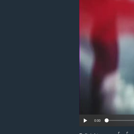
သုတပဒေသာ အင်္ဂလိပ်စာ
အ
ညွန်း
စာမျက်နှာ
သို့
ကျော်
ကြည့်
ရန်
ရှာဖွေ
ရန်
နေရာ
သို့
ကျော်
ရန်
0:00