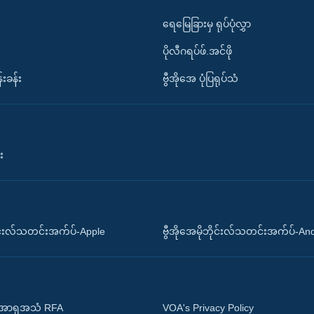
ရေမြေခြားမှ ရုပ်ပုံလွှာ
ပိုလီဂရပ်ဖ်.အင်ဖို
်းခန်း
ဗွီအိုအေ ပုံပြရုပ်သံ
း
ိုင်းလ်သတင်းအက်ပ်-Apple
ဗွီအိုအေမိုဘိုင်းလ်သတင်းအက်ပ်-An
 အာရှအသံ RFA
VOA's Privacy Policy