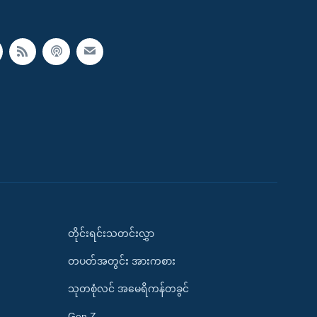
တိုင်းရင်းသတင်းလွှာ
တပတ်အတွင်း အားကစား
သုတစုံလင် အမေရိကန်တခွင်
Gen Z