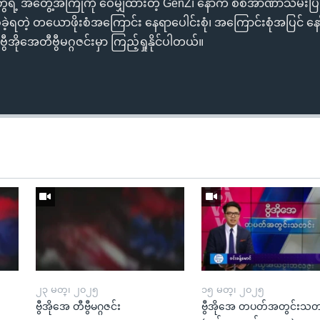
ရဲ့ အတွေ့အကြုံကို ဝေမျှထားတဲ့ GenZ၊ နောက် စစ်အာဏာသိမ်းပြီး
့ရတဲ့ တယောဖိုးစံအကြောင်း နေရာပေါင်းစုံ၊ အကြောင်းစုံအပြင် နေ
အိုအေတီဗွီမဂ္ဂဇင်းမှာ ကြည့်ရှုနိုင်ပါတယ်။
Auto
240p
360p
720p
1080p
၂၃ မတ္၊ ၂၀၂၅
၁၅ မတ္၊ ၂၀၂၅
ဗွီအိုအေ တီဗွီမဂ္ဂဇင်း
ဗွီအိုအေ တပတ်အတွင်းသတ