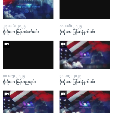
၂၃ ဧၿပီ၊ ၂၀၂၅
၀၁ ဧၿပီ၊ ၂၀၂၅
ဗွီအိုအေ မြန်မာနံနက်ခင်း
ဗွီအိုအေ မြန်မာနံနက်ခင်း
၃၁ မတ္၊ ၂၀၂၅
၃၁ မတ္၊ ၂၀၂၅
ဗွီအိုအေ မြန်မာညချမ်း
ဗွီအိုအေ မြန်မာနံနက်ခင်း