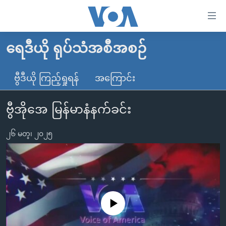
သုံး
ရ
လွယ်ကူ
ရေဒီယို ရုပ်သံအစီအစဉ်
မူလစာမျက်နှာ
စေ
မြန်မာ
ဗွီဒီယို ကြည့်ရှုရန်
အကြောင်း
သည့်
ကမ္ဘာ့သတင်းများ
Link
ဗွီအိုအေ မြန်မာနံနက်ခင်း
ဗွီဒီယို
နိုင်ငံတကာ
များ
သတင်းလွတ်လပ်ခွင့်
အမေရိကန်
ပင်မ
၂၆ မတ္၊ ၂၀၂၅
ရပ်ဝန်းတခု လမ်းတခု အလွန်
တရုတ်
အကြောင်းအရာ
သို့
အင်္ဂလိပ်စာလေ့လာမယ်
အစ္စရေး-ပါလက်စတိုင်း
ကျော်
အပတ်စဉ်ကဏ္ဍများ
အမေရိကန်သုံးအီဒီယံ
ကြည့်
ရေဒီယိုနှင့်ရုပ်သံ အချက်အလက်များ
မကြေးမုံရဲ့ အင်္ဂလိပ်စာ
ရေဒီယို
ရန်
No media source currently available
ပင်မ
ရေဒီယို/တီဗွီအစီအစဉ်
ရုပ်ရှင်ထဲက အင်္ဂလိပ်စာ
တီဗွီ