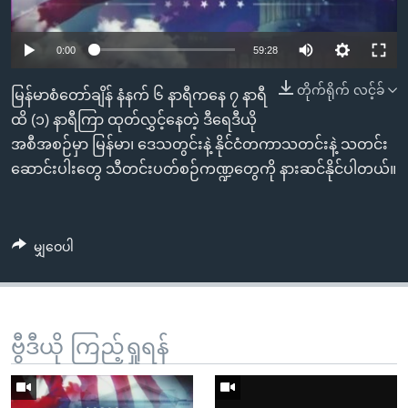
အ
သုတပဒေသာ အင်္ဂလိပ်စာ
ညွန်း
Learning English
Auto
0:00
59:28
စာမျက်နှာ
သို့
ဗွီအိုအေ လူမှုကွန်ယက်များ
240p
တိုက်ရိုက် လင့်ခ်
မြန်မာစံတော်ချိန် နံနက် ၆ နာရီကနေ ၇ နာရီ
ကျော်
360p
ထိ (၁) နာရီကြာ ထုတ်လွှင့်နေတဲ့ ဒီရေဒီယို
ကြည့်
အစီအစဉ်မှာ မြန်မာ၊ ဒေသတွင်းနဲ့ နိုင်ငံတကာသတင်းနဲ့ သတင်း
Auto
240p
360p
480p
ရန်
480p
ဘာသာစကားများ
ဆောင်းပါးတွေ သီတင်းပတ်စဉ်ကဏ္ဍတွေကို နားဆင်နိုင်ပါတယ်။
ရှာဖွေ
720p
720p
1080p
ရန်
1080p
နေရာ
မျှဝေပါ
သို့
ကျော်
ရန်
ဗွီဒီယို ကြည့်ရှုရန်