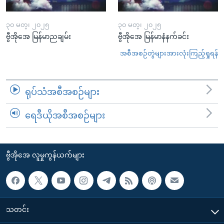
၃၀ မတ္၊ ၂၀၂၅
၃၀ မတ္၊ ၂၀၂၅
ဗွီအိုအေ မြန်မာညချမ်း
ဗွီအိုအေ မြန်မာနံနက်ခင်း
အစီအစဉ်တွဲများအားလုံးကြည့်ရှုရန်
ရုပ်သံအစီအစဉ်များ
ရေဒီယိုအစီအစဉ်များ
ဗွီအိုအေ လူမှုကွန်ယက်များ
သတင်း