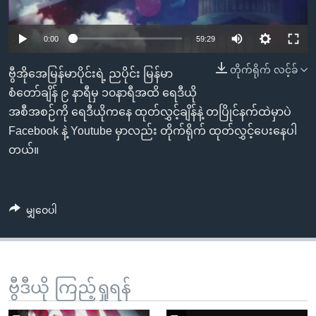
အ
သုတပဒေသာ အင်္ဂလိပ်စာ
ညွန်း
Learning English
Auto
0:00
59:29
စာမျက်နှာ
သို့
ဗွီအိုအေ လူမှုကွန်ယက်များ
240p
တိုက်ရိုက် လင့်ခ်
ဗွီအိုအေမြန်မာပိုင်းရဲ့ ညပိုင်း မြန်မာ
ကျော်
360p
စံတော်ချိန် ၉ နာရီမှ ၁၀နာရီအထိ ရေဒီယို
ကြည့်
အစီအစဉ်ကို ရေဒီယိုကနေ ထုတ်လွှင့်ချိန်နဲ့ တပြိုင်နက်ထဲမှာပဲ
Auto
240p
360p
480p
ရန်
480p
ဘာသာစကားများ
Facebook နဲ့ Youtube မှာလည်း တိုက်ရိုက် ထုတ်လွှင့်ပေးနေပါ
ရှာဖွေ
720p
တယ်။
720p
1080p
ရန်
1080p
နေရာ
သို့
မျှဝေပါ
ကျော်
ရန်
ဗွီဒီယို ကြည့်ရှုရန်