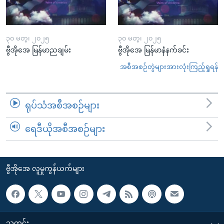
၃၀ မတ္၊ ၂၀၂၅
၃၀ မတ္၊ ၂၀၂၅
ဗွီအိုအေ မြန်မာညချမ်း
ဗွီအိုအေ မြန်မာနံနက်ခင်း
အစီအစဉ်တွဲများအားလုံးကြည့်ရှုရန်
ရုပ်သံအစီအစဉ်များ
ရေဒီယိုအစီအစဉ်များ
ဗွီအိုအေ လူမှုကွန်ယက်များ
သတင်း