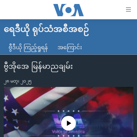
သုံး
ရ
လွယ်ကူ
ရေဒီယို ရုပ်သံအစီအစဉ်
မူလစာမျက်နှာ
စေ
မြန်မာ
ဗွီဒီယို ကြည့်ရှုရန်
အကြောင်း
သည့်
ကမ္ဘာ့သတင်းများ
Link
ဗွီအိုအေ မြန်မာညချမ်း
ဗွီဒီယို
နိုင်ငံတကာ
များ
သတင်းလွတ်လပ်ခွင့်
အမေရိကန်
ပင်မ
၂၈ မတ္၊ ၂၀၂၅
ရပ်ဝန်းတခု လမ်းတခု အလွန်
တရုတ်
အကြောင်းအရာ
သို့
အင်္ဂလိပ်စာလေ့လာမယ်
အစ္စရေး-ပါလက်စတိုင်း
ကျော်
အပတ်စဉ်ကဏ္ဍများ
အမေရိကန်သုံးအီဒီယံ
ကြည့်
ရေဒီယိုနှင့်ရုပ်သံ အချက်အလက်များ
မကြေးမုံရဲ့ အင်္ဂလိပ်စာ
ရေဒီယို
ရန်
No media source currently available
ပင်မ
ရေဒီယို/တီဗွီအစီအစဉ်
ရုပ်ရှင်ထဲက အင်္ဂလိပ်စာ
တီဗွီ