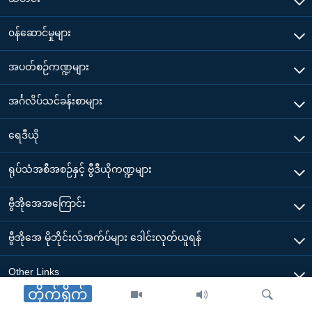
၀န်ဆောင်မှုများ
အပတ်စဉ်ကဏ္ဍများ
အင်္ဂလိပ်သင်ခန်းစာများ
ရေဒီယို
ရုပ်သံအစီအစဉ်နှင့် ဗွီဒီယိုကဏ္ဍများ
ဗွီအိုအေအကြောင်း
ဗွီအိုအေ မိုဘိုင်းလ်အက်ပ်များ ဒေါင်းလုတ်ယူရန်
Other Links
တိုက်ရိုက်