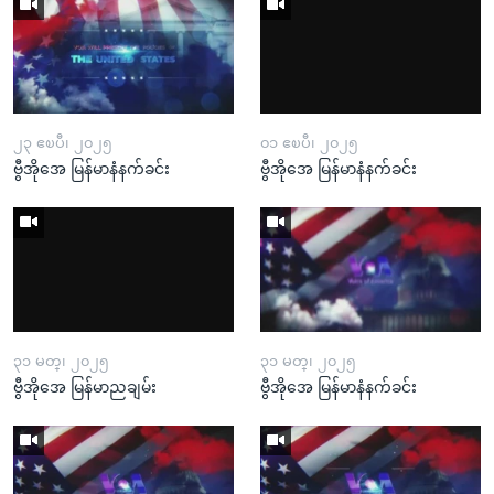
၂၃ ဧၿပီ၊ ၂၀၂၅
၀၁ ဧၿပီ၊ ၂၀၂၅
ဗွီအိုအေ မြန်မာနံနက်ခင်း
ဗွီအိုအေ မြန်မာနံနက်ခင်း
၃၁ မတ္၊ ၂၀၂၅
၃၁ မတ္၊ ၂၀၂၅
ဗွီအိုအေ မြန်မာညချမ်း
ဗွီအိုအေ မြန်မာနံနက်ခင်း