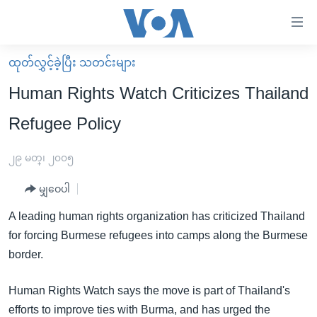
သုံး
ရ
လွယ်ကူ
ထုတ်လွှင့်ခဲ့ပြီး သတင်းများ
မူလစာမျက်နှာ
စေ
Human Rights Watch Criticizes Thailand
မြန်မာ
သည့်
Refugee Policy
ကမ္ဘာ့သတင်းများ
Link
ဗွီဒီယို
နိုင်ငံတကာ
၂၉ မတ္၊ ၂၀၀၅
များ
သတင်းလွတ်လပ်ခွင့်
အမေရိကန်
ပင်မ
မျှဝေပါ
ရပ်ဝန်းတခု လမ်းတခု အလွန်
တရုတ်
အကြောင်းအရာ
A leading human rights organization has criticized Thailand
သို့
အင်္ဂလိပ်စာလေ့လာမယ်
အစ္စရေး-ပါလက်စတိုင်း
for forcing Burmese refugees into camps along the Burmese
ကျော်
အပတ်စဉ်ကဏ္ဍများ
အမေရိကန်သုံးအီဒီယံ
border.
ကြည့်
ရေဒီယိုနှင့်ရုပ်သံ အချက်အလက်များ
မကြေးမုံရဲ့ အင်္ဂလိပ်စာ
ရေဒီယို
ရန်
Human Rights Watch says the move is part of Thailand's
ပင်မ
ရေဒီယို/တီဗွီအစီအစဉ်
ရုပ်ရှင်ထဲက အင်္ဂလိပ်စာ
တီဗွီ
efforts to improve ties with Burma, and has urged the