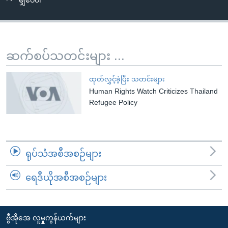
မျှဝေပါ
အ
သုတပဒေသာ အင်္ဂလိပ်စာ
ညွန်း
Learning English
စာမျက်နှာ
သို့
ဗွီအိုအေ လူမှုကွန်ယက်များ
ဆက်စပ်သတင်းများ ...
ကျော်
ကြည့်
ထုတ်လွှင့်ခဲ့ပြီး သတင်းများ
ရန်
Human Rights Watch Criticizes Thailand
ဘာသာစကားများ
ရှာဖွေ
Refugee Policy
ရန်
နေရာ
သို့
ရုပ်သံအစီအစဉ်များ
ကျော်
ရန်
ရေဒီယိုအစီအစဉ်များ
ဗွီအိုအေ လူမှုကွန်ယက်များ