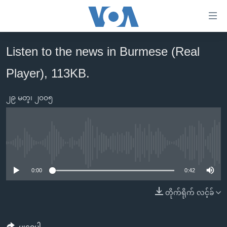
သုံး
ရ
လွယ်ကူ
Listen to the news in Burmese (Real
မူလစာမျက်နှာ
စေ
Player), 113KB.
မြန်မာ
သည့်
ကမ္ဘာ့သတင်းများ
Link
၂၉ မတ္၊ ၂၀၀၅
ဗွီဒီယို
နိုင်ငံတကာ
များ
သတင်းလွတ်လပ်ခွင့်
အမေရိကန်
ပင်မ
ရပ်ဝန်းတခု လမ်းတခု အလွန်
တရုတ်
အကြောင်းအရာ
No media source currently available
သို့
အင်္ဂလိပ်စာလေ့လာမယ်
အစ္စရေး-ပါလက်စတိုင်း
0:00
0:42
ကျော်
အပတ်စဉ်ကဏ္ဍများ
အမေရိကန်သုံးအီဒီယံ
ကြည့်
တိုက်ရိုက် လင့်ခ်
ရေဒီယိုနှင့်ရုပ်သံ အချက်အလက်များ
မကြေးမုံရဲ့ အင်္ဂလိပ်စာ
ရေဒီယို
ရန်
ပင်မ
ရေဒီယို/တီဗွီအစီအစဉ်
ရုပ်ရှင်ထဲက အင်္ဂလိပ်စာ
တီဗွီ