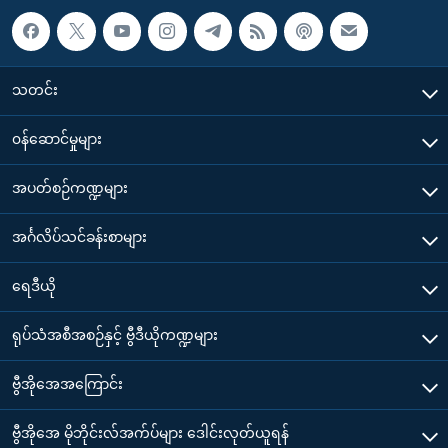
သတင်း
၀န်ဆောင်မှုများ
အပတ်စဉ်ကဏ္ဍများ
အင်္ဂလိပ်သင်ခန်းစာများ
ရေဒီယို
ရုပ်သံအစီအစဉ်နှင့် ဗွီဒီယိုကဏ္ဍများ
ဗွီအိုအေအကြောင်း
ဗွီအိုအေ မိုဘိုင်းလ်အက်ပ်များ ဒေါင်းလုတ်ယူရန်