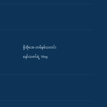
ဗွီအိုအေ တမိနစ်သတင်း
နော်သဇင်ရဲ့ Vlog