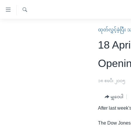
သုံး
ရ
ရှာဖွေ
လွယ်ကူ
မူလစာမျက်နှာ
ထုတ်လွှင့်ခဲ့ပြီ
ရ
စေ
မြန်မာ
လာ
18 Apri
သည့်
ဒ်
ကမ္ဘာ့သတင်းများ
Link
ဗွီဒီယို
နိုင်ငံတကာ
Openi
များ
သတင်းလွတ်လပ်ခွင့်
အမေရိကန်
ပင်မ
ရပ်ဝန်းတခု လမ်းတခု အလွန်
တရုတ်
၁၈ ဧၿပီ၊ ၂၀၀၅
အကြောင်းအရာ
အင်္ဂလိပ်စာလေ့လာမယ်
အစ္စရေး-ပါလက်စတိုင်း
သို့
မျှဝေပါ
အပတ်စဉ်ကဏ္ဍများ
အမေရိကန်သုံးအီဒီယံ
ကျော်
After last week
ကြည့်
ရေဒီယိုနှင့်ရုပ်သံ အချက်အလက်များ
မကြေးမုံရဲ့ အင်္ဂလိပ်စာ
ရေဒီယို
ရန်
ရေဒီယို/တီဗွီအစီအစဉ်
ရုပ်ရှင်ထဲက အင်္ဂလိပ်စာ
တီဗွီ
The Dow Jones I
ပင်မ