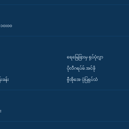
၀-၁၀း၀၀
ရေမြေခြားမှ ရုပ်ပုံလွှာ
ပိုလီဂရပ်ဖ်.အင်ဖို
်းခန်း
ဗွီအိုအေ ပုံပြရုပ်သံ
း