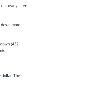
 up nearly three
th down more
t down (432
nts.
 dollar. The