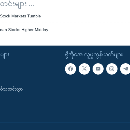
်းများ ...
n Stock Markets Tumble
opean Stocks Higher Midday
ုများ
ဗွီအိုအေ လူမှုကွန်ယက်များ
းလ်သတင်းလွှာ