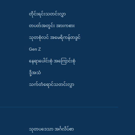
တိုင်းရင်းသတင်းလွှာ
တပတ်အတွင်း အားကစား
သုတစုံလင် အမေရိကန်တခွင်
Gen Z
နေရာပေါင်းစုံ အကြောင်းစုံ
ဒို့အသံ
သက်တံရောင်သတင်းလွှာ
သုတပဒေသာ အင်္ဂလိပ်စာ