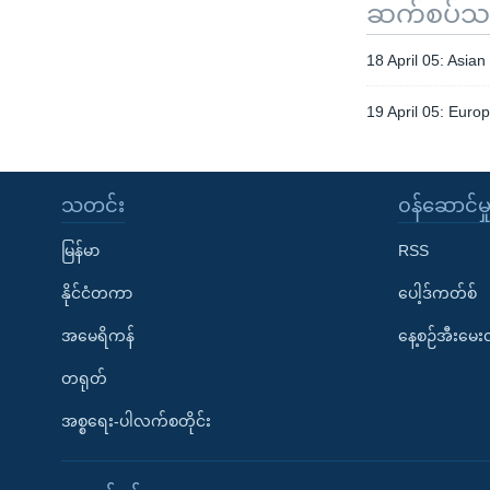
ဆက်စပ်သတင
18 April 05: Asia
19 April 05: Eur
သတင်း
၀န်ဆောင်မှ
မြန်မာ
RSS
နိုင်ငံတကာ
ပေါ့ဒ်ကတ်စ်
အမေရိကန်
နေ့စဉ်အီးမေ
တရုတ်
အစ္စရေး-ပါလက်စတိုင်း