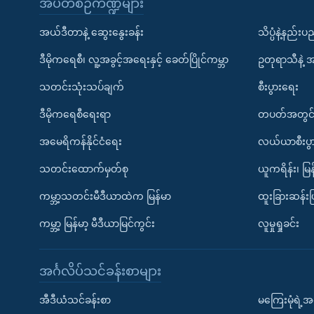
အပတ်စဉ်ကဏ္ဍများ
အယ်ဒီတာနဲ့ ဆွေးနွေးခန်း
သိပ္ပံနဲ့နည်း
ဒီမိုကရေစီ၊ လူ့အခွင့်အရေးနှင့် ခေတ်ပြိုင်ကမ္ဘာ
ဥတုရာသီနဲ့ 
သတင်းသုံးသပ်ချက်
စီးပွားရေး
ဒီမိုကရေစီရေးရာ
တပတ်အတွင်
အမေရိကန်နိုင်ငံရေး
လယ်ယာစီးပွ
သတင်းထောက်မှတ်စု
ယူကရိန်း၊ မြန
ကမ္ဘာ့သတင်းမီဒီယာထဲက မြန်မာ
ထူးခြားဆန်း
ကမ္ဘာ့ မြန်မာ့ မီဒီယာမြင်ကွင်း
လူမှုရှုခင်း
အင်္ဂလိပ်သင်ခန်းစာများ
အီဒီယံသင်ခန်းစာ
မကြေးမုံရဲ့အင