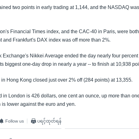
ned two points in early trading at 1,144, and the NASDAQ was
on's Financial Times index, and the CAC-40 in Paris, were bo
t and Frankfurt's DAX index was off more than 2%.
 Exchange's Nikkei Average ended the day nearly four percen
its biggest one-day drop in nearly a year -- to finish at 10,938 poi
n Hong Kong closed just over 2% off (284 points) at 13,355.
ld in London is 426 dollars, one cent an ounce, up more than one
 is lower against the euro and yen.
Follow us
ပရင့်ထုတ်ရန်