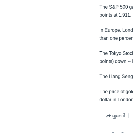
သုတပဒေသာ အင်္ဂလိပ်စာ
အ
The S&P 500 gai
ညွန်း
points at 1,911.
စာမျက်နှာ
သို့
In Europe, Lond
ကျော်
than one percen
ကြည့်
ရန်
The Tokyo Stock
ရှာဖွေ
points) down -- 
ရန်
နေရာ
The Hang Seng i
သို့
ကျော်
The price of go
ရန်
dollar in London
မျှဝေပါ