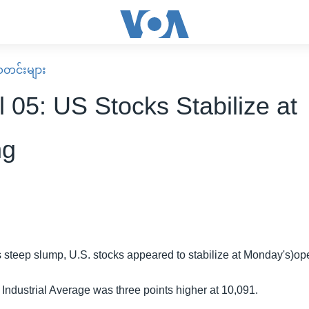
း သတင်းများ
l 05: US Stocks Stabilize at
ng
's steep slump, U.S. stocks appeared to stabilize at Monday's)op
ndustrial Average was three points higher at 10,091.