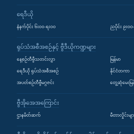
ရေဒီယို
နံနက်ပိုင်း ၆း၀၀-ရး၀၀
ညပိုင်း ၉း၀
ရုပ်သံအစီအစဉ်နှင့် ဗွီဒီယိုကဏ္ဍများ
နေ့စဉ်တီဗွီသတင်းလွှာ
မြန်မာ
ရေဒီယို ရုပ်သံအစီအစဉ်
နိုင်ငံတကာ
အပတ်စဉ်တီဗွီမဂ္ဂဇင်း
တွေ့ဆုံမေးမြန
ဗွီအိုအေအကြောင်း
ဌာနမိတ်ဆက်
မီတာလှိုင်းမျာ