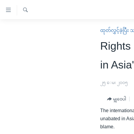
သုံး
ရ
ရှာဖွေ
လွယ်ကူ
မူလစာမျက်နှာ
ထုတ်လွှင့်ခဲ့ပြီ
ရ
စေ
မြန်မာ
လာ
Rights
သည့်
ဒ်
ကမ္ဘာ့သတင်းများ
Link
ဗွီဒီယို
နိုင်ငံတကာ
in Asia
များ
သတင်းလွတ်လပ်ခွင့်
အမေရိကန်
ပင်မ
ရပ်ဝန်းတခု လမ်းတခု အလွန်
တရုတ်
၂၅ ေမ၊ ၂၀၀၅
အကြောင်းအရာ
အင်္ဂလိပ်စာလေ့လာမယ်
အစ္စရေး-ပါလက်စတိုင်း
သို့
မျှဝေပါ
အပတ်စဉ်ကဏ္ဍများ
အမေရိကန်သုံးအီဒီယံ
ကျော်
The internation
ကြည့်
ရေဒီယိုနှင့်ရုပ်သံ အချက်အလက်များ
မကြေးမုံရဲ့ အင်္ဂလိပ်စာ
ရေဒီယို
unabated in Asi
ရန်
ရေဒီယို/တီဗွီအစီအစဉ်
ရုပ်ရှင်ထဲက အင်္ဂလိပ်စာ
တီဗွီ
blame.
ပင်မ