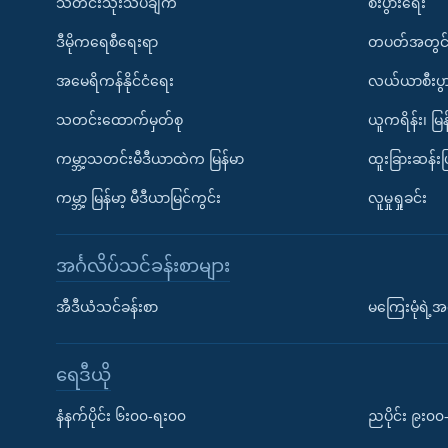
သတင်းသုံးသပ်ချက်
စီးပွားရေး
ဒီမိုကရေစီရေးရာ
တပတ်အတွင်
အမေရိကန်နိုင်ငံရေး
လယ်ယာစီးပွ
သတင်းထောက်မှတ်စု
ယူကရိန်း၊ မြန
ကမ္ဘာ့သတင်းမီဒီယာထဲက မြန်မာ
ထူးခြားဆန်း
ကမ္ဘာ့ မြန်မာ့ မီဒီယာမြင်ကွင်း
လူမှုရှုခင်း
အင်္ဂလိပ်သင်ခန်းစာများ
အီဒီယံသင်ခန်းစာ
မကြေးမုံရဲ့အင
ရေဒီယို
နံနက်ပိုင်း ၆း၀၀-ရး၀၀
ညပိုင်း ၉း၀