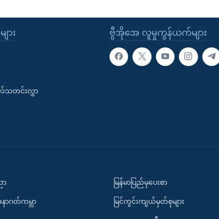
ုများ
ဗွီအိုအေ လူမှုကွန်ယက်များ
းလ်သတင်းလွှာ
ပညာ
မြန်မာပြည်မှပေးစာ
အနာဂတ်ကမ္ဘာ
မြင်ကွင်းကျယ်မှတ်စုများ