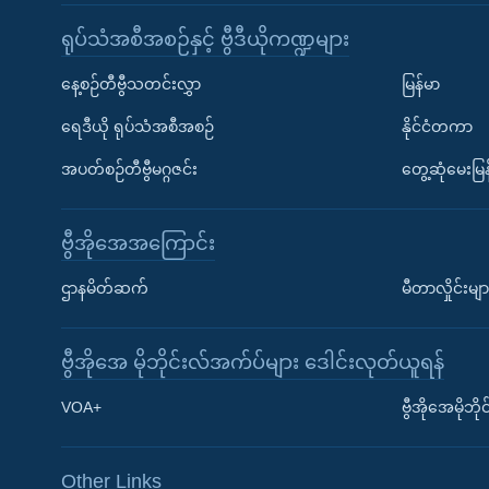
ရုပ်သံအစီအစဉ်နှင့် ဗွီဒီယိုကဏ္ဍများ
နေ့စဉ်တီဗွီသတင်းလွှာ
မြန်မာ
ရေဒီယို ရုပ်သံအစီအစဉ်
နိုင်ငံတကာ
အပတ်စဉ်တီဗွီမဂ္ဂဇင်း
တွေ့ဆုံမေးမြန
ဗွီအိုအေအကြောင်း
ဌာနမိတ်ဆက်
မီတာလှိုင်းမျာ
ဗွီအိုအေ မိုဘိုင်းလ်အက်ပ်များ ဒေါင်းလုတ်ယူရန်
Learning English
VOA+
ဗွီအိုအေမိုဘ
ဗွီအိုအေ လူမှုကွန်ယက်များ
Other Links