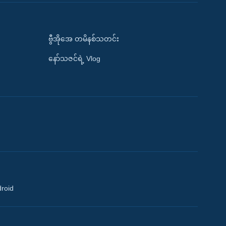
ဗွီအိုအေ တမိနစ်သတင်း
နော်သဇင်ရဲ့ Vlog
droid