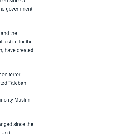
ened since a
 the government
 and the
 justice for the
n, have created
on terror,
cted Taleban
inority Muslim
hanged since the
n and