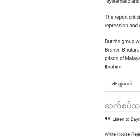
"systematic and
The report crit
repression and st
But the group w
Brunei, Bhutan, 
prison of Malay
Ibrahim.
မျှဝေပါ
ဆက်စပ်သတင
Listen to Bayr
White House Reje