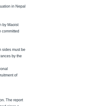
tuation in Nepal
n by Maoist
ve committed
th sides must be
arances by the
ional
ruitment of
on. The report