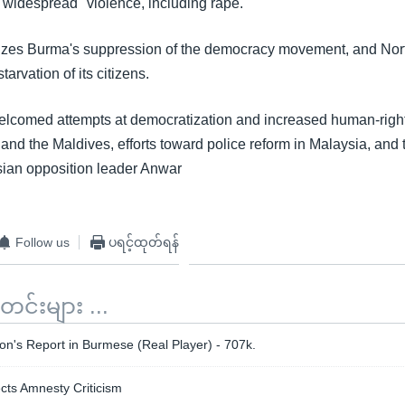
 widespread" violence, including rape.
icizes Burma's suppression of the democracy movement, and Nor
arvation of its citizens.
elcomed attempts at democratization and increased human-right
and the Maldives, efforts toward police reform in Malaysia, and 
sian opposition leader Anwar
Follow us
ပရင့်ထုတ်ရန်
်းများ ...
on's Report in Burmese (Real Player) - 707k.
cts Amnesty Criticism