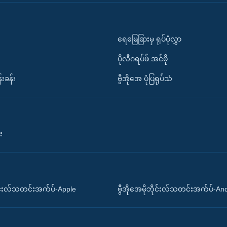
ရေမြေခြားမှ ရုပ်ပုံလွှာ
ပိုလီဂရပ်ဖ်.အင်ဖို
်းခန်း
ဗွီအိုအေ ပုံပြရုပ်သံ
း
ိုင်းလ်သတင်းအက်ပ်-Apple
ဗွီအိုအေမိုဘိုင်းလ်သတင်းအက်ပ်-An