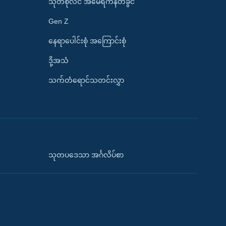
သုတစုံလင် အမေရိကန်တခွင်
Gen Z
နေရာပေါင်းစုံ အကြောင်းစုံ
ဒို့အသံ
သက်တံရောင်သတင်းလွှာ
သုတပဒေသာ အင်္ဂလိပ်စာ