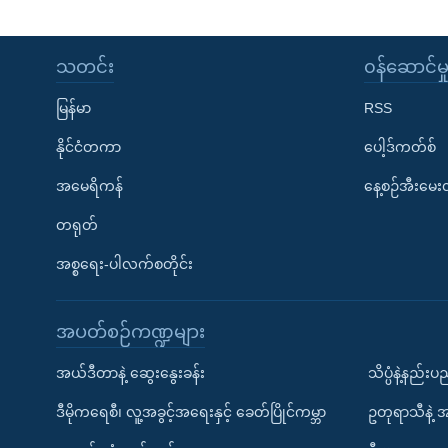
သတင်း
၀န်ဆောင်မှ
မြန်မာ
RSS
နိုင်ငံတကာ
ပေါ့ဒ်ကတ်စ်
အမေရိကန်
နေ့စဉ်အီးမေ
တရုတ်
အစ္စရေး-ပါလက်စတိုင်း
အပတ်စဉ်ကဏ္ဍများ
အယ်ဒီတာနဲ့ ဆွေးနွေးခန်း
သိပ္ပံနဲ့နည်း
ဒီမိုကရေစီ၊ လူ့အခွင့်အရေးနှင့် ခေတ်ပြိုင်ကမ္ဘာ
ဥတုရာသီနဲ့ 