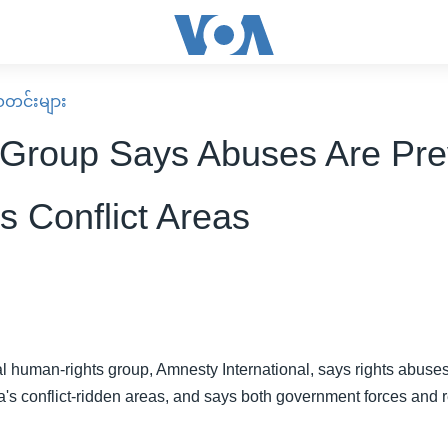
း သတင်းများ
 Group Says Abuses Are Pre
's Conflict Areas
al human-rights group, Amnesty International, says rights abuse
a's conflict-ridden areas, and says both government forces and r