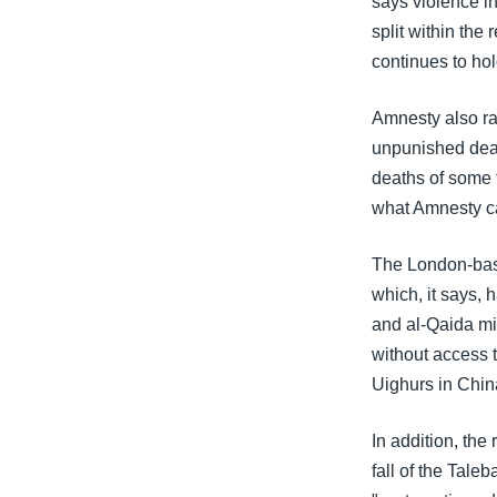
says violence i
split within the
continues to hol
Amnesty also ra
unpunished death
deaths of some 
what Amnesty ca
The London-base
which, it says,
and al-Qaida mil
without access t
Uighurs in Chin
In addition, the
fall of the Tal