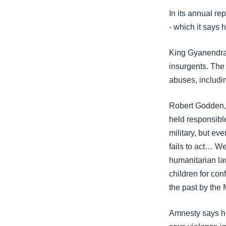
သုတပဒေသာ အင်္ဂလိပ်စာ
အ
In its annual re
ညွန်း
- which it says 
စာမျက်နှာ
သို့
King Gyanendra 
ကျော်
insurgents. The
ကြည့်
abuses, includi
ရန်
ရှာဖွေ
Robert Godden, 
ရန်
held responsible
နေရာ
military, but e
သို့
fails to act… We
ကျော်
humanitarian law
ရန်
children for con
the past by the 
Amnesty says hum