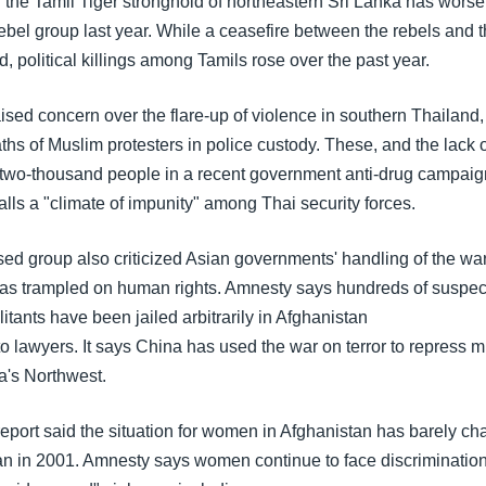
n the Tamil Tiger stronghold of northeastern Sri Lanka has wors
 rebel group last year. While a ceasefire between the rebels and
d, political killings among Tamils rose over the past year.
ised concern over the flare-up of violence in southern Thailand,
s of Muslim protesters in police custody. These, and the lack of
two-thousand people in a recent government anti-drug campaig
lls a "climate of impunity" among Thai security forces.
d group also criticized Asian governments' handling of the war 
 has trampled on human rights. Amnesty says hundreds of suspe
itants have been jailed arbitrarily in Afghanistan
o lawyers. It says China has used the war on terror to repress m
a's Northwest.
 report said the situation for women in Afghanistan has barely c
eban in 2001. Amnesty says women continue to face discriminatio