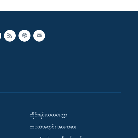
တိုင်းရင်းသတင်းလွှာ
တပတ်အတွင်း အားကစား