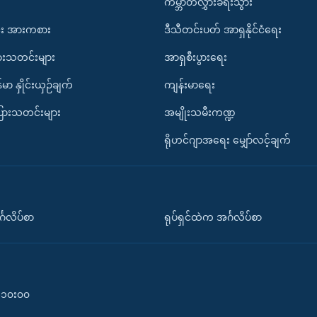
ကမ္ဘာတလွှားခရီးသွား
း အားကစား
ဒီသီတင်းပတ် အာရှနိုင်ငံရေး
ားသတင်းများ
အာရှစီးပွားရေး
်မာ နှိုင်းယှဉ်ချက်
ကျန်းမာရေး
ပြားသတင်းများ
အမျိုးသမီးကဏ္ဍ
ရိုဟင်ဂျာအရေး မျှော်လင့်ချက်
်္ဂလိပ်စာ
ရုပ်ရှင်ထဲက အင်္ဂလိပ်စာ
၀-၁၀း၀၀