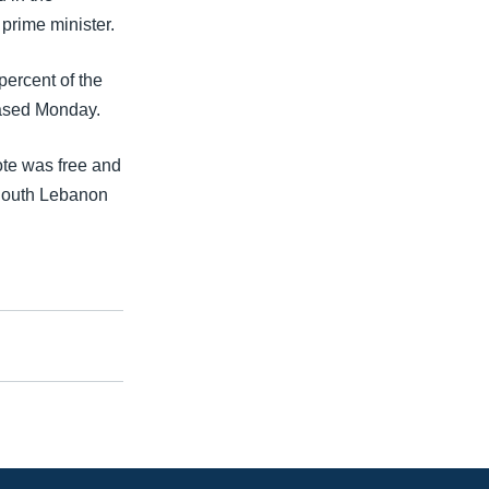
prime minister.
percent of the
leased Monday.
ote was free and
n South Lebanon