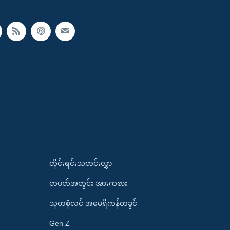
တိုင်းရင်းသတင်းလွှာ
တပတ်အတွင်း အားကစား
သုတစုံလင် အမေရိကန်တခွင်
Gen Z