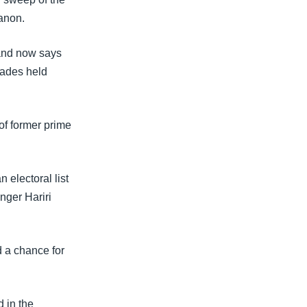
banon.
g and now says
ecades held
 of former prime
 electoral list
nger Hariri
d a chance for
 in the