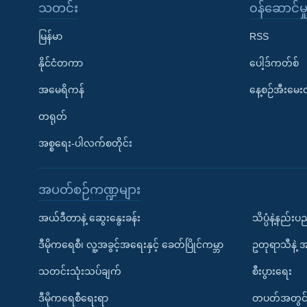
သတင်း
၀န်ဆောင်မှ
မြန်မာ
RSS
နိုင်ငံတကာ
ပေါ့ဒ်ကတ်စ်
အမေရိကန်
နေ့စဉ်အီးမေ
တရုတ်
အစ္စရေး-ပါလက်စတိုင်း
အပတ်စဉ်ကဏ္ဍများ
အယ်ဒီတာနဲ့ ဆွေးနွေးခန်း
သိပ္ပံနဲ့နည်း
ဒီမိုကရေစီ၊ လူ့အခွင့်အရေးနှင့် ခေတ်ပြိုင်ကမ္ဘာ
ဥတုရာသီနဲ့ 
သတင်းသုံးသပ်ချက်
စီးပွားရေး
ဒီမိုကရေစီရေးရာ
တပတ်အတွင်