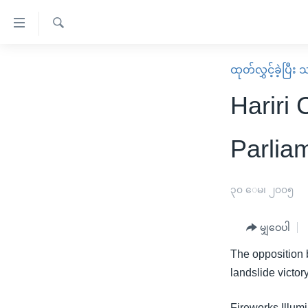
သုံး
ရ
ရှာဖွေ
လွယ်ကူ
မူလစာမျက်နှာ
ထုတ်လွှင့်ခဲ့ပြီ
ရ
စေ
မြန်မာ
လာ
Hariri 
သည့်
ဒ်
ကမ္ဘာ့သတင်းများ
Link
ဗွီဒီယို
နိုင်ငံတကာ
Parlia
များ
သတင်းလွတ်လပ်ခွင့်
အမေရိကန်
ပင်မ
ရပ်ဝန်းတခု လမ်းတခု အလွန်
တရုတ်
၃၀ ေမ၊ ၂၀၀၅
အကြောင်းအရာ
အင်္ဂလိပ်စာလေ့လာမယ်
အစ္စရေး-ပါလက်စတိုင်း
သို့
မျှဝေပါ
အပတ်စဉ်ကဏ္ဍများ
အမေရိကန်သုံးအီဒီယံ
ကျော်
The opposition b
ကြည့်
ရေဒီယိုနှင့်ရုပ်သံ အချက်အလက်များ
မကြေးမုံရဲ့ အင်္ဂလိပ်စာ
ရေဒီယို
landslide victor
ရန်
ရေဒီယို/တီဗွီအစီအစဉ်
ရုပ်ရှင်ထဲက အင်္ဂလိပ်စာ
တီဗွီ
ပင်မ
Fireworks Illum