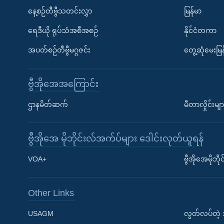
နေ့စဉ်တီဗွီသတင်းလွှာ
မြန်မာ
ရေဒီယို ရုပ်သံအစီအစဉ်
နိုင်ငံတကာ
အပတ်စဉ်တီဗွီမဂ္ဂဇင်း
တွေ့ဆုံမေးမြန
ဗွီအိုအေအကြောင်း
ဌာနမိတ်ဆက်
မီတာလှိုင်းမျာ
ဗွီအိုအေ မိုဘိုင်းလ်အက်ပ်များ ဒေါင်းလုတ်ယူရန်
Learning English
VOA+
ဗွီအိုအေမိုဘ
ဗွီအိုအေ လူမှုကွန်ယက်များ
Other Links
USAGM
လွတ်လပ်တဲ့