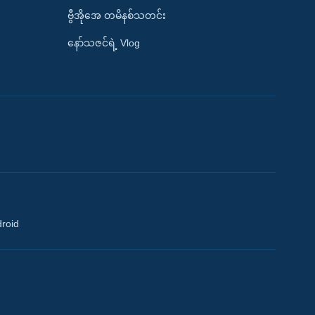
ဗွီအိုအေ တမိနစ်သတင်း
နော်သဇင်ရဲ့ Vlog
droid