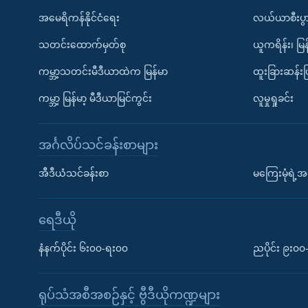
အမေရိကန်နိုင်ငံရေး
လယ်ယာစီးပွ
သတင်းထောက်မှတ်စု
ယူကရိန်း၊ မြန
ကမ္ဘာ့သတင်းမီဒီယာထဲက မြန်မာ
ထူးခြားဆန်း
ကမ္ဘာ့ မြန်မာ့ မီဒီယာမြင်ကွင်း
လူမှုရှုခင်း
အင်္ဂလိပ်သင်ခန်းစာများ
အီဒီယံသင်ခန်းစာ
မကြေးမုံရဲ့အင
ရေဒီယို
နံနက်ပိုင်း ၆း၀၀-ရး၀၀
ညပိုင်း ၉း၀
ရုပ်သံအစီအစဉ်နှင့် ဗွီဒီယိုကဏ္ဍများ