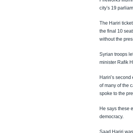
သုတပဒေသာ အင်္ဂလိပ်စာ
အ
city's 19 parlia
ညွန်း
စာမျက်နှာ
The Hariri ticke
သို့
the final 10 seat
ကျော်
without the pres
ကြည့်
ရန်
Syrian troops le
ရှာဖွေ
minister Rafik 
ရန်
နေရာ
Hariri's second 
သို့
of many of the c
ကျော်
spoke to the pre
ရန်
He says these el
democracy.
Saad Hariri was