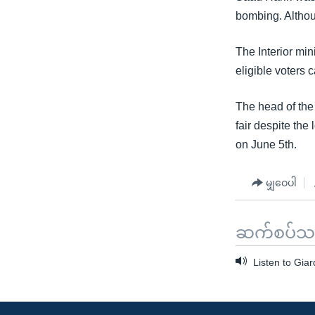
bombing. Althoug
The Interior min
eligible voters 
The head of the
fair despite the
on June 5th.
မျှဝေပါ
ဆက်စပ်သတင
Listen to Giar