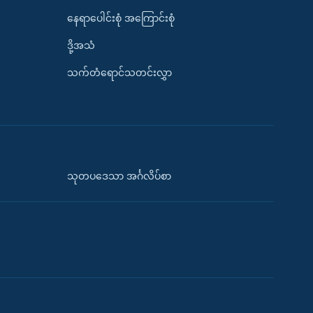
နေရာပေါင်းစုံ အကြောင်းစုံ
ဒို့အသံ
သက်တံရောင်သတင်းလွှာ
သုတပဒေသာ အင်္ဂလိပ်စာ