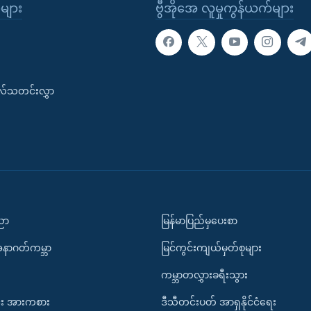
ုများ
ဗွီအိုအေ လူမှုကွန်ယက်များ
းလ်သတင်းလွှာ
ပညာ
မြန်မာပြည်မှပေးစာ
အနာဂတ်ကမ္ဘာ
မြင်ကွင်းကျယ်မှတ်စုများ
ကမ္ဘာတလွှားခရီးသွား
း အားကစား
ဒီသီတင်းပတ် အာရှနိုင်ငံရေး