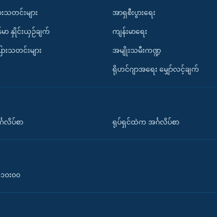
ားသတင်းများ
အာရှစီးပွားရေး
်မာ နှိုင်းယှဉ်ချက်
ကျန်းမာရေး
ပြားသတင်းများ
အမျိုးသမီးကဏ္ဍ
ရိုဟင်ဂျာအရေး မျှော်လင့်ချက်
်္ဂလိပ်စာ
ရုပ်ရှင်ထဲက အင်္ဂလိပ်စာ
၀-၁၀း၀၀