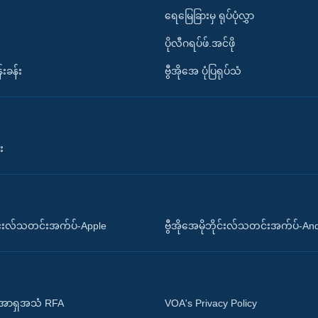
ရေမြေခြားမှ ရုပ်ပုံလွှာ
ပိုလီဂရပ်ဖ်.အင်ဖို
်းခန်း
ဗွီအိုအေ ပုံပြရုပ်သံ
း
ိုင်းလ်သတင်းအက်ပ်-Apple
ဗွီအိုအေမိုဘိုင်းလ်သတင်းအက်ပ်-An
 အာရှအသံ RFA
VOA's Privacy Policy