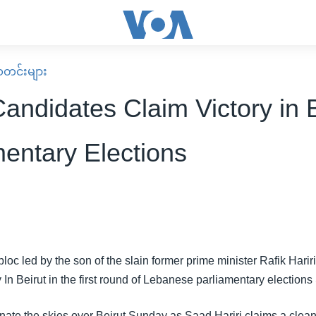
း သတင်းများ
Candidates Claim Victory in 
mentary Elections
loc led by the son of the slain former prime minister Rafik Hariri
y In Beirut in the first round of Lebanese parliamentary election
inate the skies over Beirut Sunday as Saad Hariri claims a clea