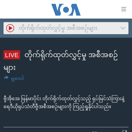
သုံး
ရ
လွယ်ကူ
တိုက်ရိုက်ထုတ်လွှင့်မှု အစီအစဉ်များ
မူလစာမျက်နှာ
စေ
မြန်မာ
No live streaming currently available
သည့်
ကမ္ဘာ့သတင်းများ
တိုက်ရိုက်ထုတ်လွှင့်မှု အစီအစဉ်
LIVE
Link
ဗွီဒီယို
နိုင်ငံတကာ
များ
များ
သတင်းလွတ်လပ်ခွင့်
အမေရိကန်
ပင်မ
မျှဝေပါ
ရပ်ဝန်းတခု လမ်းတခု အလွန်
တရုတ်
အကြောင်းအရာ
သို့
အင်္ဂလိပ်စာလေ့လာမယ်
အစ္စရေး-ပါလက်စတိုင်း
ဗွီအိုအေ မြန်မာပိုင်း တိုက်ရိုက်ထုတ်လွှင့်သည့် ရုပ်မြင်သံကြားနဲ့
ကျော်
အပတ်စဉ်ကဏ္ဍများ
အမေရိကန်သုံးအီဒီယံ
ရေဒီယိုရုပ်သံတီဗွီအစီအစဉ်များကို ကြည့်ရှုနိုင်ပါသည်။
ကြည့်
ရေဒီယိုနှင့်ရုပ်သံ အချက်အလက်များ
မကြေးမုံရဲ့ အင်္ဂလိပ်စာ
ရေဒီယို
ရန်
ပင်မ
ရေဒီယို/တီဗွီအစီအစဉ်
ရုပ်ရှင်ထဲက အင်္ဂလိပ်စာ
တီဗွီ