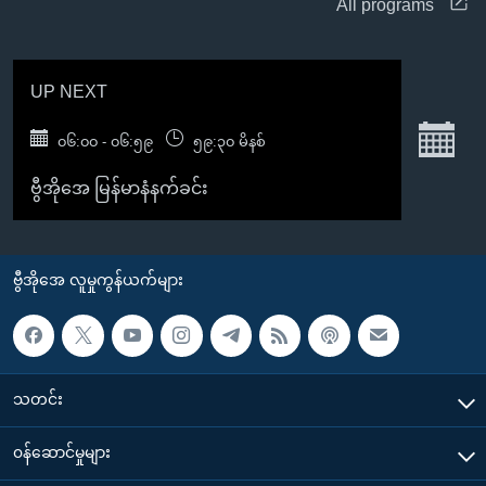
All programs
အ
သုတပဒေသာ အင်္ဂလိပ်စာ
ညွန်း
Learning English
စာမျက်နှာ
UP NEXT
သို့
ဗွီအိုအေ လူမှုကွန်ယက်များ
ကျော်
S
၀၆:၀၀ - ၀၆:၅၉
၅၉:၃၀ မိနစ်
ကြည့်
ရန်
ဗွီအိုအေ မြန်မာနံနက်ခင်း
ဘာသာစကားများ
ရှာဖွေ
ရန်
နေရာ
ဗွီအိုအေ လူမှုကွန်ယက်များ
သို့
ကျော်
ရန်
သတင်း
၀န်ဆောင်မှုများ