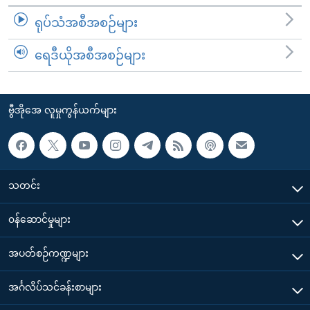
အ
သုတပဒေသာ အင်္ဂလိပ်စာ
ရုပ်သံအစီအစဉ်များ
ညွန်း
Learning English
စာမျက်နှာ
ရေဒီယိုအစီအစဉ်များ
သို့
ဗွီအိုအေ လူမှုကွန်ယက်များ
ကျော်
ကြည့်
ဗွီအိုအေ လူမှုကွန်ယက်များ
ရန်
ဘာသာစကားများ
ရှာဖွေ
ရန်
နေရာ
သတင်း
သို့
ကျော်
၀န်ဆောင်မှုများ
ရန်
အပတ်စဉ်ကဏ္ဍများ
အင်္ဂလိပ်သင်ခန်းစာများ