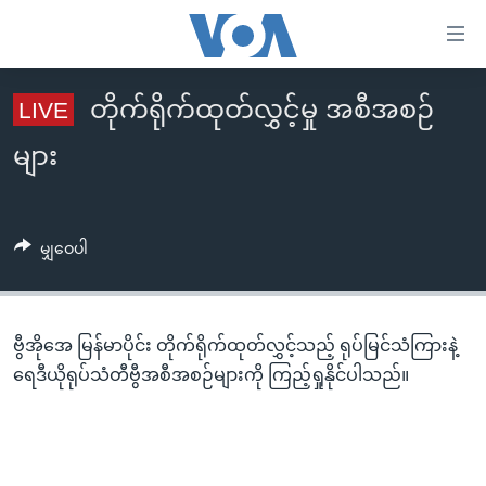
သုံး
ရ
လွယ်ကူ
တိုက်ရိုက်ထုတ်လွှင့်မှု အစီအစဉ်
LIVE
မူလစာမျက်နှာ
စေ
များ
မြန်မာ
သည့်
ကမ္ဘာ့သတင်းများ
No live streaming currently available
Link
ဗွီဒီယို
နိုင်ငံတကာ
များ
မျှဝေပါ
သတင်းလွတ်လပ်ခွင့်
အမေရိကန်
ပင်မ
ရပ်ဝန်းတခု လမ်းတခု အလွန်
တရုတ်
အကြောင်းအရာ
သို့
ဗွီအိုအေ မြန်မာပိုင်း တိုက်ရိုက်ထုတ်လွှင့်သည့် ရုပ်မြင်သံကြားနဲ့
အင်္ဂလိပ်စာလေ့လာမယ်
အစ္စရေး-ပါလက်စတိုင်း
ကျော်
ရေဒီယိုရုပ်သံတီဗွီအစီအစဉ်များကို ကြည့်ရှုနိုင်ပါသည်။
အပတ်စဉ်ကဏ္ဍများ
အမေရိကန်သုံးအီဒီယံ
ကြည့်
ရေဒီယိုနှင့်ရုပ်သံ အချက်အလက်များ
မကြေးမုံရဲ့ အင်္ဂလိပ်စာ
ရေဒီယို
ရန်
ပင်မ
ရေဒီယို/တီဗွီအစီအစဉ်
ရုပ်ရှင်ထဲက အင်္ဂလိပ်စာ
တီဗွီ