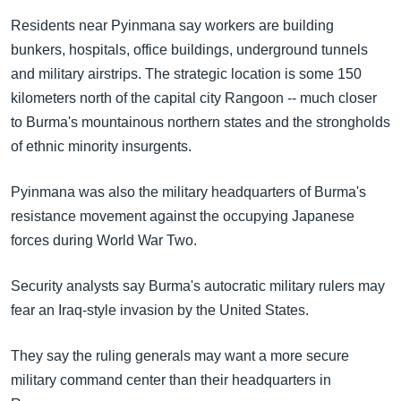
အ
သုတပဒေသာ အင်္ဂလိပ်စာ
Residents near Pyinmana say workers are building
ညွန်း
Learning English
bunkers, hospitals, office buildings, underground tunnels
စာမျက်နှာ
and military airstrips. The strategic location is some 150
သို့
ဗွီအိုအေ လူမှုကွန်ယက်များ
kilometers north of the capital city Rangoon -- much closer
ကျော်
to Burma's mountainous northern states and the strongholds
ကြည့်
of ethnic minority insurgents.
ရန်
ဘာသာစကားများ
ရှာဖွေ
Pyinmana was also the military headquarters of Burma's
ရန်
resistance movement against the occupying Japanese
နေရာ
forces during World War Two.
သို့
ကျော်
Security analysts say Burma's autocratic military rulers may
ရန်
fear an Iraq-style invasion by the United States.
They say the ruling generals may want a more secure
military command center than their headquarters in