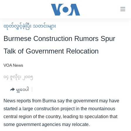
သုံး
ရ
လွယ်ကူ
ထုတ်လွှင့်ခဲ့ပြီး သတင်းများ
မူလစာမျက်နှာ
စေ
Burmese Construction Rumors Spur
မြန်မာ
သည့်
Talk of Government Relocation
ကမ္ဘာ့သတင်းများ
Link
ဗွီဒီယို
နိုင်ငံတကာ
VOA News
များ
သတင်းလွတ်လပ်ခွင့်
အမေရိကန်
၀၄ ဇူလိုင္၊ ၂၀၀၅
ပင်မ
ရပ်ဝန်းတခု လမ်းတခု အလွန်
တရုတ်
အကြောင်းအရာ
မျှဝေပါ
သို့
အင်္ဂလိပ်စာလေ့လာမယ်
အစ္စရေး-ပါလက်စတိုင်း
News reports from Burma say the government may have
ကျော်
အပတ်စဉ်ကဏ္ဍများ
အမေရိကန်သုံးအီဒီယံ
started a large construction project in the mountainous
ကြည့်
ရေဒီယိုနှင့်ရုပ်သံ အချက်အလက်များ
မကြေးမုံရဲ့ အင်္ဂလိပ်စာ
ရေဒီယို
central region of the country, leading to speculation that
ရန်
some government agencies may relocate.
ပင်မ
ရေဒီယို/တီဗွီအစီအစဉ်
ရုပ်ရှင်ထဲက အင်္ဂလိပ်စာ
တီဗွီ