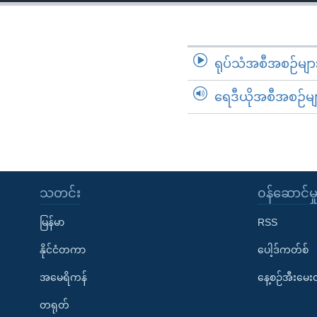
သုတပဒေသာ အင်္ဂလိပ်စာ
အ
ညွန်း
စာမျက်နှာ
သို့
ရုပ်သံအစီအစဉ်မျာ
ကျော်
ရေဒီယိုအစီအစဉ်မျ
ကြည့်
ရန်
ရှာဖွေ
ရန်
နေရာ
သတင်း
၀န်ဆောင်မှ
သို့
ကျော်
မြန်မာ
RSS
ရန်
နိုင်ငံတကာ
ပေါ့ဒ်ကတ်စ်
အမေရိကန်
နေ့စဉ်အီးမေ
တရုတ်