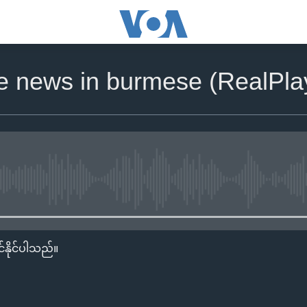
he news in burmese (RealPla
No media source currently availa
်နိုင်ပါသည်။