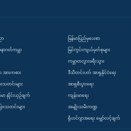
ပညာ
မြန်မာပြည်မှပေးစာ
အနာဂတ်ကမ္ဘာ
မြင်ကွင်းကျယ်မှတ်စုများ
ကမ္ဘာတလွှားခရီးသွား
း အားကစား
ဒီသီတင်းပတ် အာရှနိုင်ငံရေး
ားသတင်းများ
အာရှစီးပွားရေး
်မာ နှိုင်းယှဉ်ချက်
ကျန်းမာရေး
ပြားသတင်းများ
အမျိုးသမီးကဏ္ဍ
ရိုဟင်ဂျာအရေး မျှော်လင့်ချက်