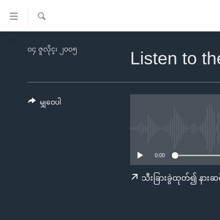
သုံး
ရ
ရှာဖွေ
လွယ်ကူ
မူလစာမျက်နှာ
၀၄ ဇူလိုင္၊ ၂၀၀၅
ရ
Listen to t
စေ
မြန်မာ
လာ
သည့်
ဒ်
ကမ္ဘာ့သတင်းများ
Link
ဗွီဒီယို
နိုင်ငံတကာ
မျှဝေပါ
များ
သတင်းလွတ်လပ်ခွင့်
အမေရိကန်
ပင်မ
ရပ်ဝန်းတခု လမ်းတခု အလွန်
တရုတ်
အကြောင်းအရာ
အင်္ဂလိပ်စာလေ့လာမယ်
အစ္စရေး-ပါလက်စတိုင်း
သို့
0:00
အပတ်စဉ်ကဏ္ဍများ
အမေရိကန်သုံးအီဒီယံ
ကျော်
သီးခြားခွဲထုတ်၍ နားဆင
ကြည့်
ရေဒီယိုနှင့်ရုပ်သံ အချက်အလက်များ
မကြေးမုံရဲ့ အင်္ဂလိပ်စာ
ရေဒီယို
ရန်
ရေဒီယို/တီဗွီအစီအစဉ်
ရုပ်ရှင်ထဲက အင်္ဂလိပ်စာ
တီဗွီ
ပင်မ