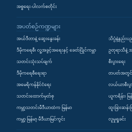
အစ္စရေး-ပါလက်စတိုင်း
အပတ်စဉ်ကဏ္ဍများ
အယ်ဒီတာနဲ့ ဆွေးနွေးခန်း
သိပ္ပံနဲ့နည်း
ဒီမိုကရေစီ၊ လူ့အခွင့်အရေးနှင့် ခေတ်ပြိုင်ကမ္ဘာ
ဥတုရာသီနဲ့ 
သတင်းသုံးသပ်ချက်
စီးပွားရေး
ဒီမိုကရေစီရေးရာ
တပတ်အတွင်
အမေရိကန်နိုင်ငံရေး
လယ်ယာစီးပွ
သတင်းထောက်မှတ်စု
ယူကရိန်း၊ မြန
ကမ္ဘာ့သတင်းမီဒီယာထဲက မြန်မာ
ထူးခြားဆန်း
ကမ္ဘာ့ မြန်မာ့ မီဒီယာမြင်ကွင်း
လူမှုရှုခင်း