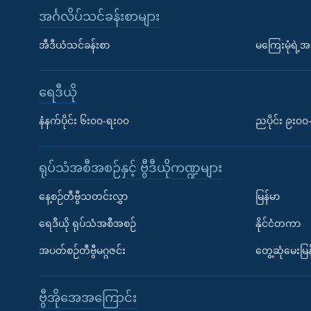
အင်္ဂလိပ်သင်ခန်းစာများ
အီဒီယံသင်ခန်းစာ
မကြေးမုံရဲ့အင
ရေဒီယို
နံနက်ပိုင်း ၆း၀၀-ရး၀၀
ညပိုင်း ၉း၀
ရုပ်သံအစီအစဉ်နှင့် ဗွီဒီယိုကဏ္ဍများ
နေ့စဉ်တီဗွီသတင်းလွှာ
မြန်မာ
ရေဒီယို ရုပ်သံအစီအစဉ်
နိုင်ငံတကာ
အပတ်စဉ်တီဗွီမဂ္ဂဇင်း
တွေ့ဆုံမေးမြန
ဗွီအိုအေအကြောင်း