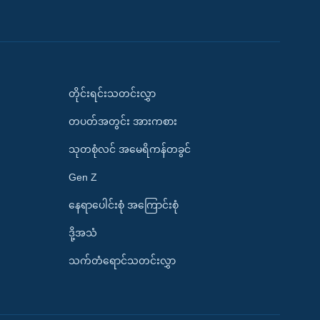
တိုင်းရင်းသတင်းလွှာ
တပတ်အတွင်း အားကစား
သုတစုံလင် အမေရိကန်တခွင်
Gen Z
နေရာပေါင်းစုံ အကြောင်းစုံ
ဒို့အသံ
သက်တံရောင်သတင်းလွှာ