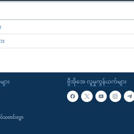
း
ား
ုများ
ဗွီအိုအေ လူမှုကွန်ယက်များ
းလ်သတင်းလွှာ