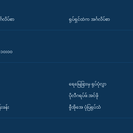
်္ဂလိပ်စာ
ရုပ်ရှင်ထဲက အင်္ဂလိပ်စာ
၀-၁၀း၀၀
ရေမြေခြားမှ ရုပ်ပုံလွှာ
ပိုလီဂရပ်ဖ်.အင်ဖို
်းခန်း
ဗွီအိုအေ ပုံပြရုပ်သံ