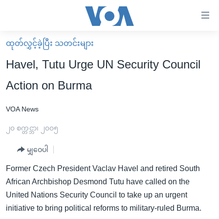
သုံး
ရ
လွယ်ကူ
ထုတ်လွှင့်ခဲ့ပြီး သတင်းများ
မူလစာမျက်နှာ
စေ
Havel, Tutu Urge UN Security Council
မြန်မာ
သည့်
Action on Burma
ကမ္ဘာ့သတင်းများ
Link
ဗွီဒီယို
နိုင်ငံတကာ
VOA News
များ
သတင်းလွတ်လပ်ခွင့်
အမေရိကန်
၂၀ စက္တင္ဘာ၊ ၂၀၀၅
ပင်မ
ရပ်ဝန်းတခု လမ်းတခု အလွန်
တရုတ်
အကြောင်းအရာ
မျှဝေပါ
သို့
အင်္ဂလိပ်စာလေ့လာမယ်
အစ္စရေး-ပါလက်စတိုင်း
Former Czech President Vaclav Havel and retired South
ကျော်
အပတ်စဉ်ကဏ္ဍများ
အမေရိကန်သုံးအီဒီယံ
African Archbishop Desmond Tutu have called on the
ကြည့်
ရေဒီယိုနှင့်ရုပ်သံ အချက်အလက်များ
မကြေးမုံရဲ့ အင်္ဂလိပ်စာ
ရေဒီယို
United Nations Security Council to take up an urgent
ရန်
initiative to bring political reforms to military-ruled Burma.
ပင်မ
ရေဒီယို/တီဗွီအစီအစဉ်
ရုပ်ရှင်ထဲက အင်္ဂလိပ်စာ
တီဗွီ