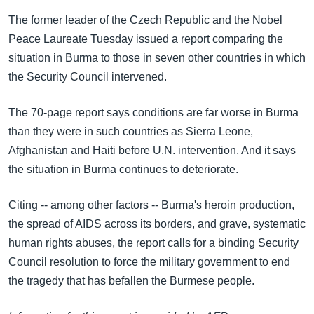
အ
သုတပဒေသာ အင်္ဂလိပ်စာ
The former leader of the Czech Republic and the Nobel
ညွန်း
Learning English
Peace Laureate Tuesday issued a report comparing the
စာမျက်နှာ
situation in Burma to those in seven other countries in which
သို့
ဗွီအိုအေ လူမှုကွန်ယက်များ
the Security Council intervened.
ကျော်
ကြည့်
The 70-page report says conditions are far worse in Burma
ရန်
ဘာသာစကားများ
than they were in such countries as Sierra Leone,
ရှာဖွေ
Afghanistan and Haiti before U.N. intervention. And it says
ရန်
the situation in Burma continues to deteriorate.
နေရာ
သို့
Citing -- among other factors -- Burma's heroin production,
ကျော်
the spread of AIDS across its borders, and grave, systematic
ရန်
human rights abuses, the report calls for a binding Security
Council resolution to force the military government to end
the tragedy that has befallen the Burmese people.