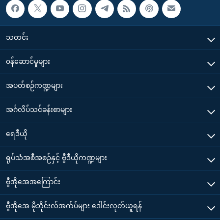
သတင်း
၀န်ဆောင်မှုများ
အပတ်စဉ်ကဏ္ဍများ
အင်္ဂလိပ်သင်ခန်းစာများ
ရေဒီယို
ရုပ်သံအစီအစဉ်နှင့် ဗွီဒီယိုကဏ္ဍများ
ဗွီအိုအေအကြောင်း
ဗွီအိုအေ မိုဘိုင်းလ်အက်ပ်များ ဒေါင်းလုတ်ယူရန်