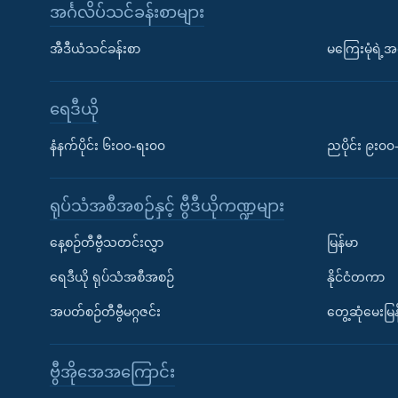
အင်္ဂလိပ်သင်ခန်းစာများ
အီဒီယံသင်ခန်းစာ
မကြေးမုံရဲ့အင
ရေဒီယို
နံနက်ပိုင်း ၆း၀၀-ရး၀၀
ညပိုင်း ၉း၀
ရုပ်သံအစီအစဉ်နှင့် ဗွီဒီယိုကဏ္ဍများ
နေ့စဉ်တီဗွီသတင်းလွှာ
မြန်မာ
ရေဒီယို ရုပ်သံအစီအစဉ်
နိုင်ငံတကာ
အပတ်စဉ်တီဗွီမဂ္ဂဇင်း
တွေ့ဆုံမေးမြန
ဗွီအိုအေအကြောင်း