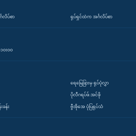
်္ဂလိပ်စာ
ရုပ်ရှင်ထဲက အင်္ဂလိပ်စာ
၀-၁၀း၀၀
ရေမြေခြားမှ ရုပ်ပုံလွှာ
ပိုလီဂရပ်ဖ်.အင်ဖို
်းခန်း
ဗွီအိုအေ ပုံပြရုပ်သံ