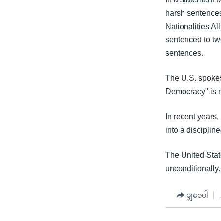
သုတပဒေသာ အင်္ဂလိပ်စာ
အ
harsh sentence
ညွန်း
Nationalities Al
စာမျက်နှာ
sentenced to two
သို့
sentences.
ကျော်
ကြည့်
The U.S. spokes
ရန်
Democracy" is ne
ရှာဖွေ
ရန်
In recent years
နေရာ
into a discipli
သို့
ကျော်
The United State
ရန်
unconditionally.
မျှဝေပါ