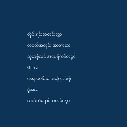
တိုင်းရင်းသတင်းလွှာ
တပတ်အတွင်း အားကစား
သုတစုံလင် အမေရိကန်တခွင်
Gen Z
နေရာပေါင်းစုံ အကြောင်းစုံ
ဒို့အသံ
သက်တံရောင်သတင်းလွှာ