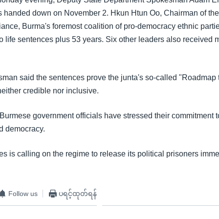
s handed down on November 2. Hkun Htun Oo, Chairman of the
liance, Burma's foremost coalition of pro-democracy ethnic parti
 life sentences plus 53 years. Six other leaders also received mu
man said the sentences prove the junta's so-called "Roadmap t
ither credible nor inclusive.
, Burmese government officials have stressed their commitment 
ned democracy.
s is calling on the regime to release its political prisoners imm
Follow us
ပရင့်ထုတ်ရန်