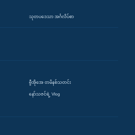
သုတပဒေသာ အင်္ဂလိပ်စာ
ဗွီအိုအေ တမိနစ်သတင်း
နော်သဇင်ရဲ့ Vlog