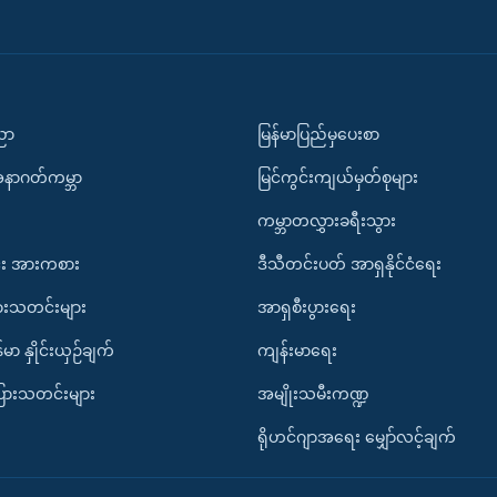
ပညာ
မြန်မာပြည်မှပေးစာ
အနာဂတ်ကမ္ဘာ
မြင်ကွင်းကျယ်မှတ်စုများ
ကမ္ဘာတလွှားခရီးသွား
း အားကစား
ဒီသီတင်းပတ် အာရှနိုင်ငံရေး
ားသတင်းများ
အာရှစီးပွားရေး
်မာ နှိုင်းယှဉ်ချက်
ကျန်းမာရေး
ပြားသတင်းများ
အမျိုးသမီးကဏ္ဍ
ရိုဟင်ဂျာအရေး မျှော်လင့်ချက်