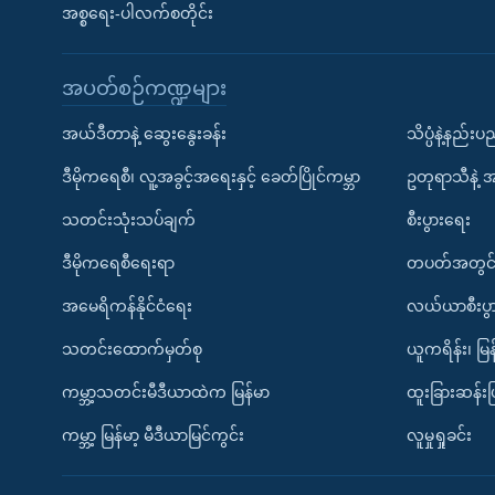
အစ္စရေး-ပါလက်စတိုင်း
အပတ်စဉ်ကဏ္ဍများ
အယ်ဒီတာနဲ့ ဆွေးနွေးခန်း
သိပ္ပံနဲ့နည်း
ဒီမိုကရေစီ၊ လူ့အခွင့်အရေးနှင့် ခေတ်ပြိုင်ကမ္ဘာ
ဥတုရာသီနဲ့ 
သတင်းသုံးသပ်ချက်
စီးပွားရေး
ဒီမိုကရေစီရေးရာ
တပတ်အတွင်
အမေရိကန်နိုင်ငံရေး
လယ်ယာစီးပွ
သတင်းထောက်မှတ်စု
ယူကရိန်း၊ မြန
ကမ္ဘာ့သတင်းမီဒီယာထဲက မြန်မာ
ထူးခြားဆန်း
ကမ္ဘာ့ မြန်မာ့ မီဒီယာမြင်ကွင်း
လူမှုရှုခင်း