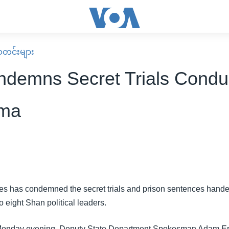
း သတင်းများ
demns Secret Trials Condu
rma
es has condemned the secret trials and prison sentences hand
 eight Shan political leaders.
Monday evening, Deputy State Department Spokesman Adam Ereli