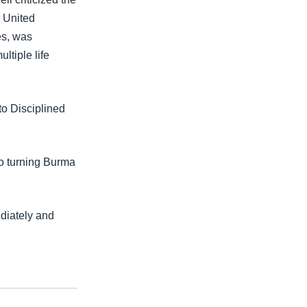
 United
es, was
ltiple life
o Disciplined
to turning Burma
ediately and