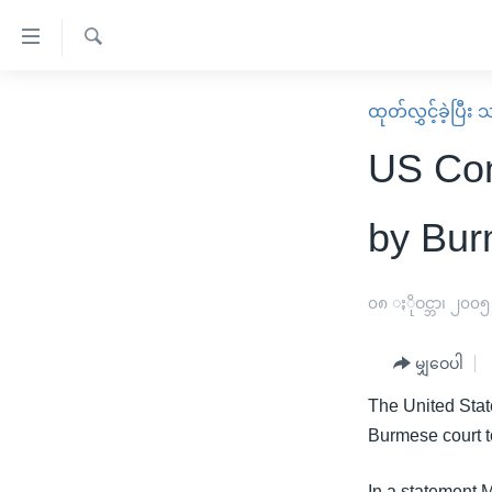
သုံး
ရ
ရှာဖွေ
လွယ်ကူ
မူလစာမျက်နှာ
ထုတ်လွှင့်ခဲ့ပြီ
ရ
စေ
မြန်မာ
လာ
US Con
သည့်
ဒ်
ကမ္ဘာ့သတင်းများ
Link
ဗွီဒီယို
နိုင်ငံတကာ
by Bu
များ
သတင်းလွတ်လပ်ခွင့်
အမေရိကန်
ပင်မ
ရပ်ဝန်းတခု လမ်းတခု အလွန်
တရုတ်
၀၈ ႏိုဝင္ဘာ၊ ၂၀၀၅
အကြောင်းအရာ
အင်္ဂလိပ်စာလေ့လာမယ်
အစ္စရေး-ပါလက်စတိုင်း
သို့
မျှဝေပါ
အပတ်စဉ်ကဏ္ဍများ
အမေရိကန်သုံးအီဒီယံ
ကျော်
The United Stat
ကြည့်
ရေဒီယိုနှင့်ရုပ်သံ အချက်အလက်များ
မကြေးမုံရဲ့ အင်္ဂလိပ်စာ
ရေဒီယို
Burmese court to
ရန်
ရေဒီယို/တီဗွီအစီအစဉ်
ရုပ်ရှင်ထဲက အင်္ဂလိပ်စာ
တီဗွီ
ပင်မ
In a statement 