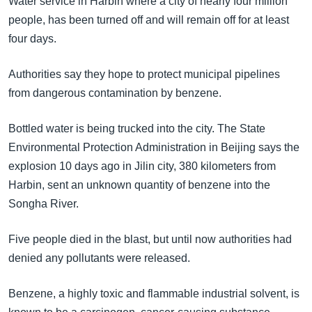
Water service in Harbin where a city of nearly four million
အ
သုတပဒေသာ အင်္ဂလိပ်စာ
people, has been turned off and will remain off for at least
ညွန်း
Learning English
four days.
စာမျက်နှာ
သို့
ဗွီအိုအေ လူမှုကွန်ယက်များ
Authorities say they hope to protect municipal pipelines
ကျော်
from dangerous contamination by benzene.
ကြည့်
ရန်
ဘာသာစကားများ
Bottled water is being trucked into the city. The State
ရှာဖွေ
Environmental Protection Administration in Beijing says the
ရန်
explosion 10 days ago in Jilin city, 380 kilometers from
နေရာ
Harbin, sent an unknown quantity of benzene into the
သို့
Songha River.
ကျော်
ရန်
Five people died in the blast, but until now authorities had
denied any pollutants were released.
Benzene, a highly toxic and flammable industrial solvent, is