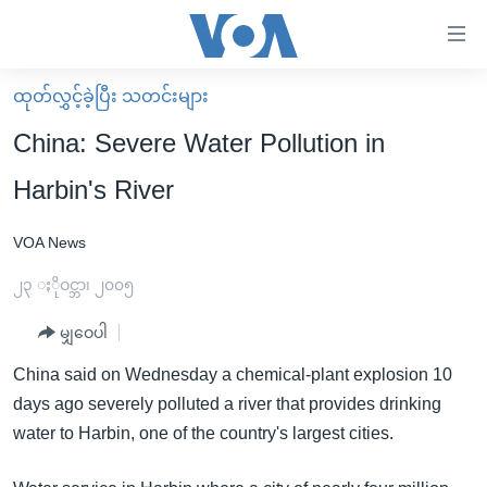
သုံး
ရ
လွယ်ကူ
ထုတ်လွှင့်ခဲ့ပြီး သတင်းများ
မူလစာမျက်နှာ
စေ
China: Severe Water Pollution in
မြန်မာ
သည့်
Harbin's River
ကမ္ဘာ့သတင်းများ
Link
ဗွီဒီယို
နိုင်ငံတကာ
VOA News
များ
သတင်းလွတ်လပ်ခွင့်
အမေရိကန်
၂၃ ႏိုဝင္ဘာ၊ ၂၀၀၅
ပင်မ
ရပ်ဝန်းတခု လမ်းတခု အလွန်
တရုတ်
အကြောင်းအရာ
မျှဝေပါ
သို့
အင်္ဂလိပ်စာလေ့လာမယ်
အစ္စရေး-ပါလက်စတိုင်း
China said on Wednesday a chemical-plant explosion 10
ကျော်
အပတ်စဉ်ကဏ္ဍများ
အမေရိကန်သုံးအီဒီယံ
days ago severely polluted a river that provides drinking
ကြည့်
ရေဒီယိုနှင့်ရုပ်သံ အချက်အလက်များ
မကြေးမုံရဲ့ အင်္ဂလိပ်စာ
ရေဒီယို
water to Harbin, one of the country's largest cities.
ရန်
ပင်မ
ရေဒီယို/တီဗွီအစီအစဉ်
ရုပ်ရှင်ထဲက အင်္ဂလိပ်စာ
တီဗွီ