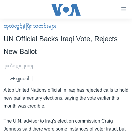
သုံး
ရ
လွယ်ကူ
ထုတ်လွှင့်ခဲ့ပြီး သတင်းများ
မူလစာမျက်နှာ
စေ
UN Official Backs Iraqi Vote, Rejects
မြန်မာ
သည့်
New Ballot
ကမ္ဘာ့သတင်းများ
Link
ဗွီဒီယို
နိုင်ငံတကာ
၂၈ ဒီဇင္ဘာ၊ ၂၀၀၅
များ
သတင်းလွတ်လပ်ခွင့်
အမေရိကန်
ပင်မ
မျှဝေပါ
ရပ်ဝန်းတခု လမ်းတခု အလွန်
တရုတ်
အကြောင်းအရာ
A top United Nations official in Iraq has rejected calls to hold
သို့
အင်္ဂလိပ်စာလေ့လာမယ်
အစ္စရေး-ပါလက်စတိုင်း
new parliamentary elections, saying the vote earlier this
ကျော်
အပတ်စဉ်ကဏ္ဍများ
အမေရိကန်သုံးအီဒီယံ
month was credible.
ကြည့်
ရေဒီယိုနှင့်ရုပ်သံ အချက်အလက်များ
မကြေးမုံရဲ့ အင်္ဂလိပ်စာ
ရေဒီယို
ရန်
The U.N. advisor to Iraq's election commission Craig
ပင်မ
ရေဒီယို/တီဗွီအစီအစဉ်
ရုပ်ရှင်ထဲက အင်္ဂလိပ်စာ
တီဗွီ
Jenness said there were some instances of voter fraud, but