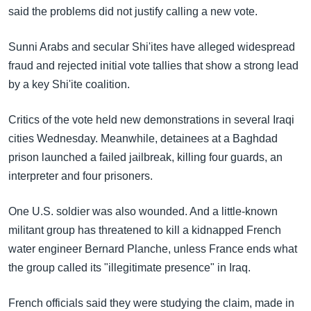
အ
said the problems did not justify calling a new vote.
သုတပဒေသာ အင်္ဂလိပ်စာ
ညွန်း
Learning English
စာမျက်နှာ
Sunni Arabs and secular Shi'ites have alleged widespread
သို့
ဗွီအိုအေ လူမှုကွန်ယက်များ
fraud and rejected initial vote tallies that show a strong lead
ကျော်
by a key Shi'ite coalition.
ကြည့်
ရန်
Critics of the vote held new demonstrations in several Iraqi
ဘာသာစကားများ
ရှာဖွေ
cities Wednesday. Meanwhile, detainees at a Baghdad
ရန်
prison launched a failed jailbreak, killing four guards, an
နေရာ
interpreter and four prisoners.
သို့
ကျော်
One U.S. soldier was also wounded. And a little-known
ရန်
militant group has threatened to kill a kidnapped French
water engineer Bernard Planche, unless France ends what
the group called its "illegitimate presence" in Iraq.
French officials said they were studying the claim, made in