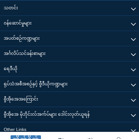
သတင်း
၀န်ဆောင်မှုများ
အပတ်စဉ်ကဏ္ဍများ
အင်္ဂလိပ်သင်ခန်းစာများ
ရေဒီယို
ရုပ်သံအစီအစဉ်နှင့် ဗွီဒီယိုကဏ္ဍများ
ဗွီအိုအေအကြောင်း
ဗွီအိုအေ မိုဘိုင်းလ်အက်ပ်များ ဒေါင်းလုတ်ယူရန်
Other Links