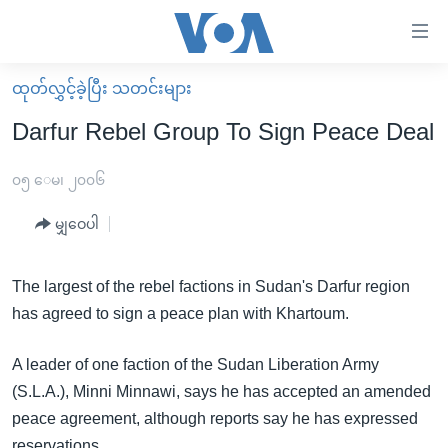
သုံး
ရ
လွယ်ကူ
ထုတ်လွှင့်ခဲ့ပြီး သတင်းများ
မူလစာမျက်နှာ
စေ
Darfur Rebel Group To Sign Peace Deal
မြန်မာ
သည့်
ကမ္ဘာ့သတင်းများ
၀၅ ေမ၊ ၂၀၀၆
Link
ဗွီဒီယို
နိုင်ငံတကာ
မျှဝေပါ
များ
သတင်းလွတ်လပ်ခွင့်
အမေရိကန်
ပင်မ
ရပ်ဝန်းတခု လမ်းတခု အလွန်
တရုတ်
The largest of the rebel factions in Sudan's Darfur region
အကြောင်းအရာ
has agreed to sign a peace plan with Khartoum.
သို့
အင်္ဂလိပ်စာလေ့လာမယ်
အစ္စရေး-ပါလက်စတိုင်း
ကျော်
အပတ်စဉ်ကဏ္ဍများ
အမေရိကန်သုံးအီဒီယံ
A leader of one faction of the Sudan Liberation Army
ကြည့်
(S.L.A.), Minni Minnawi, says he has accepted an amended
ရေဒီယိုနှင့်ရုပ်သံ အချက်အလက်များ
မကြေးမုံရဲ့ အင်္ဂလိပ်စာ
ရေဒီယို
ရန်
peace agreement, although reports say he has expressed
ပင်မ
ရေဒီယို/တီဗွီအစီအစဉ်
ရုပ်ရှင်ထဲက အင်္ဂလိပ်စာ
တီဗွီ
reservations.