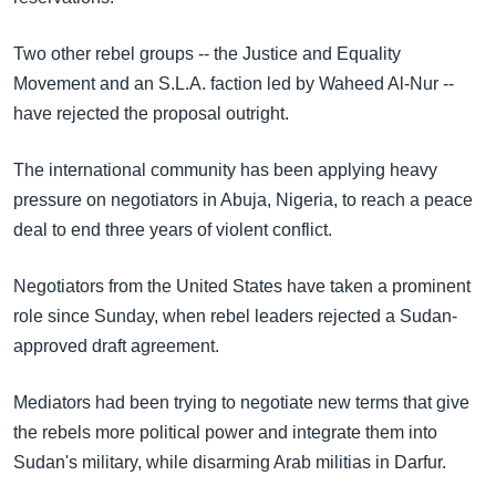
အ
သုတပဒေသာ အင်္ဂလိပ်စာ
ညွန်း
Learning English
Two other rebel groups -- the Justice and Equality
စာမျက်နှာ
Movement and an S.L.A. faction led by Waheed Al-Nur --
သို့
ဗွီအိုအေ လူမှုကွန်ယက်များ
have rejected the proposal outright.
ကျော်
ကြည့်
The international community has been applying heavy
ရန်
pressure on negotiators in Abuja, Nigeria, to reach a peace
ဘာသာစကားများ
ရှာဖွေ
deal to end three years of violent conflict.
ရန်
နေရာ
Negotiators from the United States have taken a prominent
သို့
role since Sunday, when rebel leaders rejected a Sudan-
ကျော်
approved draft agreement.
ရန်
Mediators had been trying to negotiate new terms that give
the rebels more political power and integrate them into
Sudan's military, while disarming Arab militias in Darfur.