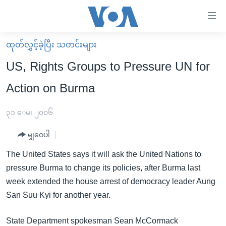
သုံး
ရ
လွယ်ကူ
ထုတ်လွှင့်ခဲ့ပြီး သတင်းများ
မူလစာမျက်နှာ
စေ
US, Rights Groups to Pressure UN for
မြန်မာ
သည့်
Action on Burma
ကမ္ဘာ့သတင်းများ
Link
ဗွီဒီယို
နိုင်ငံတကာ
၃၁ ေမ၊ ၂၀၀၆
များ
သတင်းလွတ်လပ်ခွင့်
အမေရိကန်
ပင်မ
မျှဝေပါ
ရပ်ဝန်းတခု လမ်းတခု အလွန်
တရုတ်
အကြောင်းအရာ
The United States says it will ask the United Nations to
သို့
အင်္ဂလိပ်စာလေ့လာမယ်
အစ္စရေး-ပါလက်စတိုင်း
pressure Burma to change its policies, after Burma last
ကျော်
အပတ်စဉ်ကဏ္ဍများ
အမေရိကန်သုံးအီဒီယံ
week extended the house arrest of democracy leader Aung
ကြည့်
San Suu Kyi for another year.
ရေဒီယိုနှင့်ရုပ်သံ အချက်အလက်များ
မကြေးမုံရဲ့ အင်္ဂလိပ်စာ
ရေဒီယို
ရန်
ပင်မ
ရေဒီယို/တီဗွီအစီအစဉ်
ရုပ်ရှင်ထဲက အင်္ဂလိပ်စာ
တီဗွီ
State Department spokesman Sean McCormack