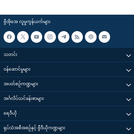
ဗွီအိုအေ လူမှုကွန်ယက်များ
သတင်း
၀န်ဆောင်မှုများ
အပတ်စဉ်ကဏ္ဍများ
အင်္ဂလိပ်သင်ခန်းစာများ
ရေဒီယို
ရုပ်သံအစီအစဉ်နှင့် ဗွီဒီယိုကဏ္ဍများ