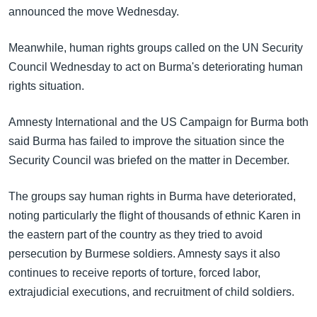
အ
announced the move Wednesday.
သုတပဒေသာ အင်္ဂလိပ်စာ
ညွန်း
Learning English
စာမျက်နှာ
Meanwhile, human rights groups called on the UN Security
သို့
ဗွီအိုအေ လူမှုကွန်ယက်များ
Council Wednesday to act on Burma's deteriorating human
ကျော်
rights situation.
ကြည့်
ရန်
Amnesty International and the US Campaign for Burma both
ဘာသာစကားများ
ရှာဖွေ
said Burma has failed to improve the situation since the
ရန်
Security Council was briefed on the matter in December.
နေရာ
သို့
The groups say human rights in Burma have deteriorated,
ကျော်
noting particularly the flight of thousands of ethnic Karen in
ရန်
the eastern part of the country as they tried to avoid
persecution by Burmese soldiers. Amnesty says it also
continues to receive reports of torture, forced labor,
extrajudicial executions, and recruitment of child soldiers.