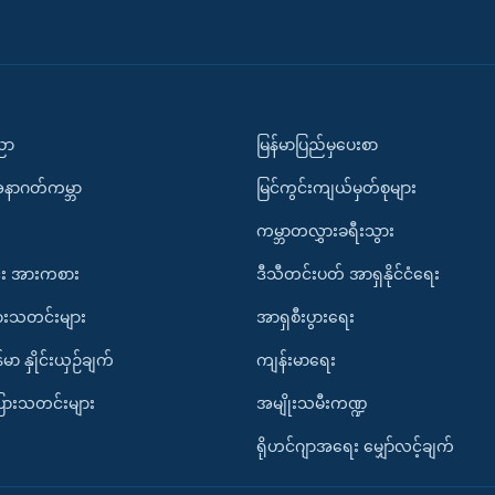
ပညာ
မြန်မာပြည်မှပေးစာ
အနာဂတ်ကမ္ဘာ
မြင်ကွင်းကျယ်မှတ်စုများ
ကမ္ဘာတလွှားခရီးသွား
း အားကစား
ဒီသီတင်းပတ် အာရှနိုင်ငံရေး
ားသတင်းများ
အာရှစီးပွားရေး
်မာ နှိုင်းယှဉ်ချက်
ကျန်းမာရေး
ပြားသတင်းများ
အမျိုးသမီးကဏ္ဍ
ရိုဟင်ဂျာအရေး မျှော်လင့်ချက်