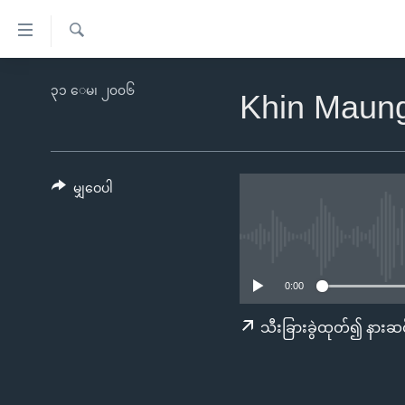
သုံး
ရ
ရှာဖွေ
လွယ်ကူ
မူလစာမျက်နှာ
၃၁ ေမ၊ ၂၀၀၆
ရ
Khin Maung
စေ
မြန်မာ
လာ
သည့်
ဒ်
ကမ္ဘာ့သတင်းများ
Link
ဗွီဒီယို
နိုင်ငံတကာ
မျှဝေပါ
များ
သတင်းလွတ်လပ်ခွင့်
အမေရိကန်
ပင်မ
ရပ်ဝန်းတခု လမ်းတခု အလွန်
တရုတ်
အကြောင်းအရာ
အင်္ဂလိပ်စာလေ့လာမယ်
အစ္စရေး-ပါလက်စတိုင်း
သို့
0:00
အပတ်စဉ်ကဏ္ဍများ
အမေရိကန်သုံးအီဒီယံ
ကျော်
သီးခြားခွဲထုတ်၍ နားဆင
ကြည့်
ရေဒီယိုနှင့်ရုပ်သံ အချက်အလက်များ
မကြေးမုံရဲ့ အင်္ဂလိပ်စာ
ရေဒီယို
ရန်
ရေဒီယို/တီဗွီအစီအစဉ်
ရုပ်ရှင်ထဲက အင်္ဂလိပ်စာ
တီဗွီ
ပင်မ