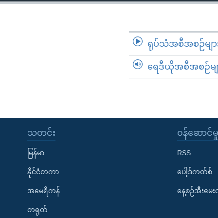
သုတပဒေသာ အင်္ဂလိပ်စာ
အ
ညွန်း
စာမျက်နှာ
သို့
ရုပ်သံအစီအစဉ်မျာ
ကျော်
ရေဒီယိုအစီအစဉ်မျ
ကြည့်
ရန်
ရှာဖွေ
ရန်
နေရာ
သတင်း
၀န်ဆောင်မှ
သို့
ကျော်
မြန်မာ
RSS
ရန်
နိုင်ငံတကာ
ပေါ့ဒ်ကတ်စ်
အမေရိကန်
နေ့စဉ်အီးမေ
တရုတ်