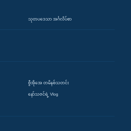
သုတပဒေသာ အင်္ဂလိပ်စာ
ဗွီအိုအေ တမိနစ်သတင်း
နော်သဇင်ရဲ့ Vlog