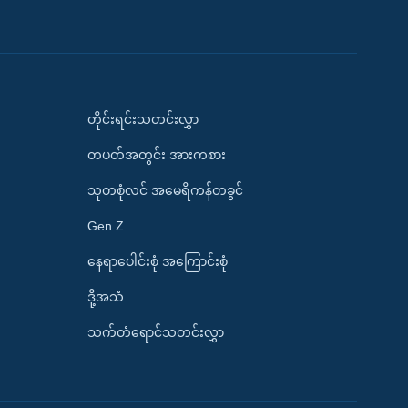
တိုင်းရင်းသတင်းလွှာ
တပတ်အတွင်း အားကစား
သုတစုံလင် အမေရိကန်တခွင်
Gen Z
နေရာပေါင်းစုံ အကြောင်းစုံ
ဒို့အသံ
သက်တံရောင်သတင်းလွှာ