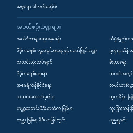
အစ္စရေး-ပါလက်စတိုင်း
အပတ်စဉ်ကဏ္ဍများ
အယ်ဒီတာနဲ့ ဆွေးနွေးခန်း
သိပ္ပံနဲ့နည်း
ဒီမိုကရေစီ၊ လူ့အခွင့်အရေးနှင့် ခေတ်ပြိုင်ကမ္ဘာ
ဥတုရာသီနဲ့ 
သတင်းသုံးသပ်ချက်
စီးပွားရေး
ဒီမိုကရေစီရေးရာ
တပတ်အတွင်
အမေရိကန်နိုင်ငံရေး
လယ်ယာစီးပွ
သတင်းထောက်မှတ်စု
ယူကရိန်း၊ မြန
ကမ္ဘာ့သတင်းမီဒီယာထဲက မြန်မာ
ထူးခြားဆန်း
ကမ္ဘာ့ မြန်မာ့ မီဒီယာမြင်ကွင်း
လူမှုရှုခင်း