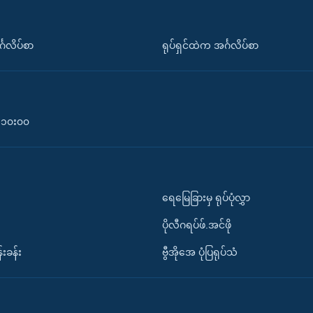
်္ဂလိပ်စာ
ရုပ်ရှင်ထဲက အင်္ဂလိပ်စာ
၀-၁၀း၀၀
ရေမြေခြားမှ ရုပ်ပုံလွှာ
ပိုလီဂရပ်ဖ်.အင်ဖို
်းခန်း
ဗွီအိုအေ ပုံပြရုပ်သံ