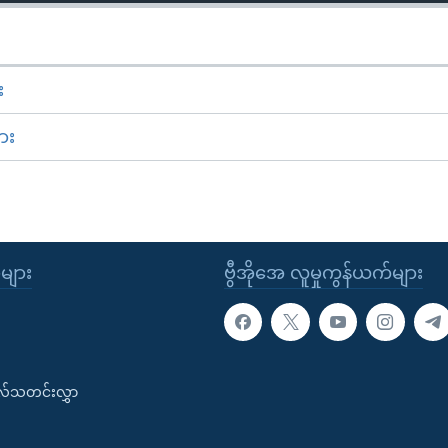
း
ား
ုများ
ဗွီအိုအေ လူမှုကွန်ယက်များ
းလ်သတင်းလွှာ