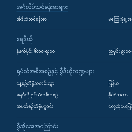
အင်္ဂလိပ်သင်ခန်းစာများ
အီဒီယံသင်ခန်းစာ
မကြေးမုံရဲ့အင
ရေဒီယို
နံနက်ပိုင်း ၆း၀၀-ရး၀၀
ညပိုင်း ၉း၀
ရုပ်သံအစီအစဉ်နှင့် ဗွီဒီယိုကဏ္ဍများ
နေ့စဉ်တီဗွီသတင်းလွှာ
မြန်မာ
ရေဒီယို ရုပ်သံအစီအစဉ်
နိုင်ငံတကာ
အပတ်စဉ်တီဗွီမဂ္ဂဇင်း
တွေ့ဆုံမေးမြန
ဗွီအိုအေအကြောင်း