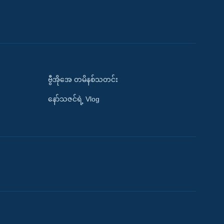
ဗွီအိုအေ တမိနစ်သတင်း
နော်သဇင်ရဲ့ Vlog