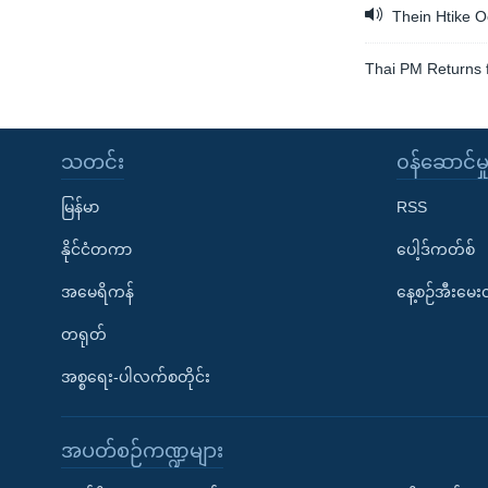
Thein Htike O
Thai PM Returns f
သတင်း
၀န်ဆောင်မှ
မြန်မာ
RSS
နိုင်ငံတကာ
ပေါ့ဒ်ကတ်စ်
အမေရိကန်
နေ့စဉ်အီးမေ
တရုတ်
အစ္စရေး-ပါလက်စတိုင်း
အပတ်စဉ်ကဏ္ဍများ