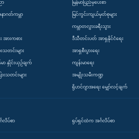
ပညာ
မြန်မာပြည်မှပေးစာ
အနာဂတ်ကမ္ဘာ
မြင်ကွင်းကျယ်မှတ်စုများ
ကမ္ဘာတလွှားခရီးသွား
း အားကစား
ဒီသီတင်းပတ် အာရှနိုင်ငံရေး
ားသတင်းများ
အာရှစီးပွားရေး
်မာ နှိုင်းယှဉ်ချက်
ကျန်းမာရေး
ပြားသတင်းများ
အမျိုးသမီးကဏ္ဍ
ရိုဟင်ဂျာအရေး မျှော်လင့်ချက်
်္ဂလိပ်စာ
ရုပ်ရှင်ထဲက အင်္ဂလိပ်စာ