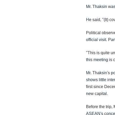
Mr. Thaksin was
He said, "(It) c
Political obser
official visit. 
"This is quite u
this meeting is
Mr. Thaksin's po
shows little int
first since Dece
new capital.
Before the trip,
ASEAN's concern