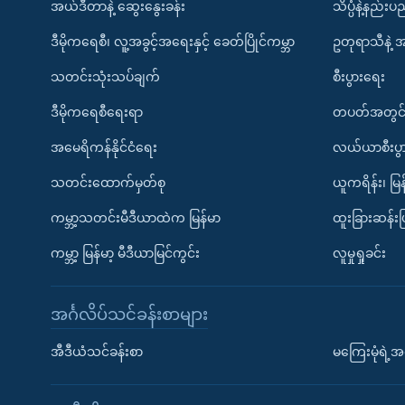
အယ်ဒီတာနဲ့ ဆွေးနွေးခန်း
သိပ္ပံနဲ့နည်း
ဒီမိုကရေစီ၊ လူ့အခွင့်အရေးနှင့် ခေတ်ပြိုင်ကမ္ဘာ
ဥတုရာသီနဲ့ 
သတင်းသုံးသပ်ချက်
စီးပွားရေး
ဒီမိုကရေစီရေးရာ
တပတ်အတွင်
အမေရိကန်နိုင်ငံရေး
လယ်ယာစီးပွ
သတင်းထောက်မှတ်စု
ယူကရိန်း၊ မြန
ကမ္ဘာ့သတင်းမီဒီယာထဲက မြန်မာ
ထူးခြားဆန်း
ကမ္ဘာ့ မြန်မာ့ မီဒီယာမြင်ကွင်း
လူမှုရှုခင်း
အင်္ဂလိပ်သင်ခန်းစာများ
အီဒီယံသင်ခန်းစာ
မကြေးမုံရဲ့အင