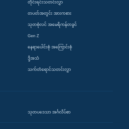
တိုင်းရင်းသတင်းလွှာ
တပတ်အတွင်း အားကစား
သုတစုံလင် အမေရိကန်တခွင်
Gen Z
နေရာပေါင်းစုံ အကြောင်းစုံ
ဒို့အသံ
သက်တံရောင်သတင်းလွှာ
သုတပဒေသာ အင်္ဂလိပ်စာ