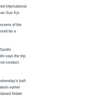
ed international
San Suu Kyi.
ncerns of the
would be a
 Sonthi
hi says the trip
 not conduct
ednesday's half-
ksin earlier
etained Nobel