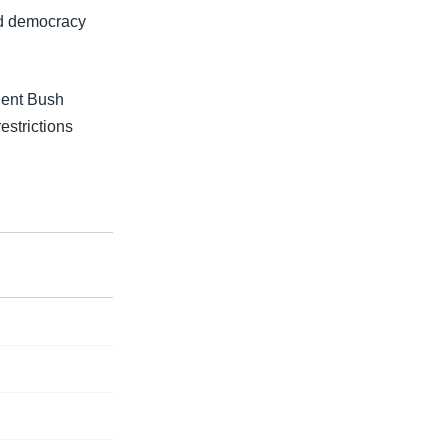
rd democracy
dent Bush
strictions