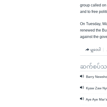
group called on
and to free polit
On Tuesday, Was
renewed the Bu
against the gove
မျှဝေပါ
ဆက်စပ်သတင
Barry Newshou
Kyaw Zaw Nyun
Aye Aye Mar's