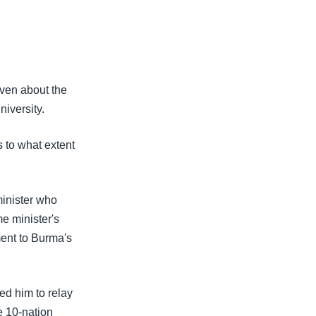
iven about the
niversity.
s to what extent
minister who
me minister's
ment to Burma's
ed him to relay
e 10-nation