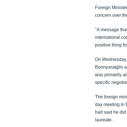
သုတပဒေသာ အင်္ဂလိပ်စာ
အ
Foreign Ministe
ညွန်း
concern over th
စာမျက်နှာ
သို့
"A message that
ကျော်
international c
ကြည့်
positive thing 
ရန်
ရှာဖွေ
On Wednesday, K
ရန်
Boonyaratglin an
နေရာ
was primarily ai
သို့
specific negotia
ကျော်
ရန်
The foreign min
day meeting in 
had said he did
laureate.