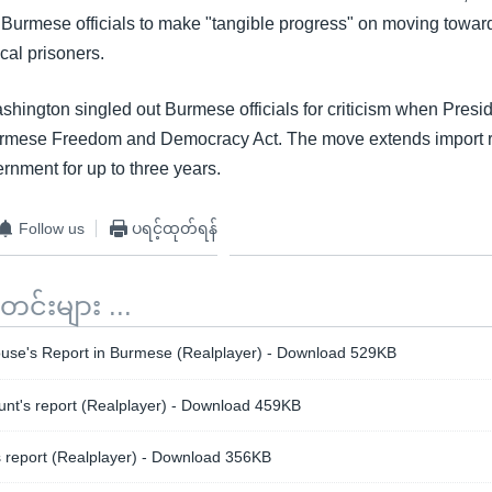
 Burmese officials to make "tangible progress" on moving towa
ical prisoners.
hington singled out Burmese officials for criticism when Presi
rmese Freedom and Democracy Act. The move extends import re
rnment for up to three years.
Follow us
ပရင့်ထုတ်ရန်
်းများ ...
se's Report in Burmese (Realplayer) - Download 529KB
t's report (Realplayer) - Download 459KB
 report (Realplayer) - Download 356KB