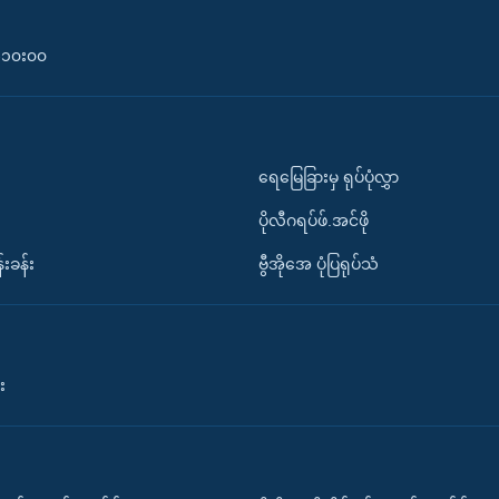
၀-၁၀း၀၀
ရေမြေခြားမှ ရုပ်ပုံလွှာ
ပိုလီဂရပ်ဖ်.အင်ဖို
်းခန်း
ဗွီအိုအေ ပုံပြရုပ်သံ
း