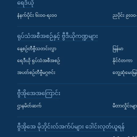
ရေဒီယို
နံနက်ပိုင်း ၆း၀၀-ရး၀၀
ညပိုင်း ၉း၀
ရုပ်သံအစီအစဉ်နှင့် ဗွီဒီယိုကဏ္ဍများ
နေ့စဉ်တီဗွီသတင်းလွှာ
မြန်မာ
ရေဒီယို ရုပ်သံအစီအစဉ်
နိုင်ငံတကာ
အပတ်စဉ်တီဗွီမဂ္ဂဇင်း
တွေ့ဆုံမေးမြန
ဗွီအိုအေအကြောင်း
ဌာနမိတ်ဆက်
မီတာလှိုင်းမျာ
ဗွီအိုအေ မိုဘိုင်းလ်အက်ပ်များ ဒေါင်းလုတ်ယူရန်
Learning English