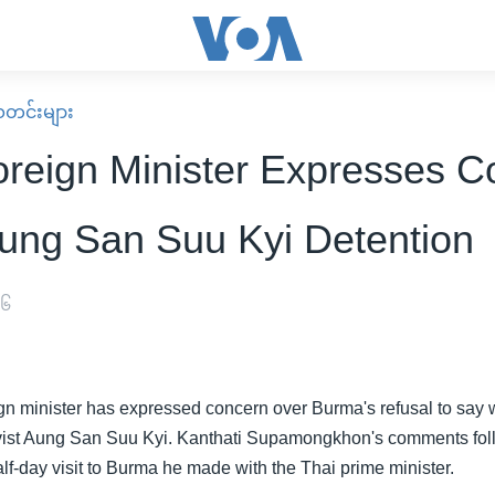
း သတင်းများ
oreign Minister Expresses C
ung San Suu Kyi Detention
၀၆
gn minister has expressed concern over Burma's refusal to say wh
vist Aung San Suu Kyi. Kanthati Supamongkhon's comments fo
lf-day visit to Burma he made with the Thai prime minister.