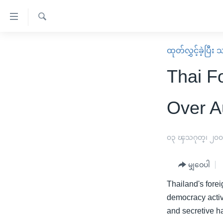
သုံး
ရ
ရှာဖွေ
လွယ်ကူ
မူလစာမျက်နှာ
ထုတ်လွှင့်ခဲ့ပြီ
ရ
စေ
မြန်မာ
လာ
Thai F
သည့်
ဒ်
ကမ္ဘာ့သတင်းများ
Link
ဗွီဒီယို
နိုင်ငံတကာ
Over A
များ
သတင်းလွတ်လပ်ခွင့်
အမေရိကန်
ပင်မ
ရပ်ဝန်းတခု လမ်းတခု အလွန်
တရုတ်
၀၃ ၾသဂုတ္၊ ၂၀
အကြောင်းအရာ
အင်္ဂလိပ်စာလေ့လာမယ်
အစ္စရေး-ပါလက်စတိုင်း
သို့
မျှဝေပါ
အပတ်စဉ်ကဏ္ဍများ
အမေရိကန်သုံးအီဒီယံ
ကျော်
Thailand's forei
ကြည့်
ရေဒီယိုနှင့်ရုပ်သံ အချက်အလက်များ
မကြေးမုံရဲ့ အင်္ဂလိပ်စာ
ရေဒီယို
democracy acti
ရန်
ရေဒီယို/တီဗွီအစီအစဉ်
ရုပ်ရှင်ထဲက အင်္ဂလိပ်စာ
တီဗွီ
and secretive ha
ပင်မ