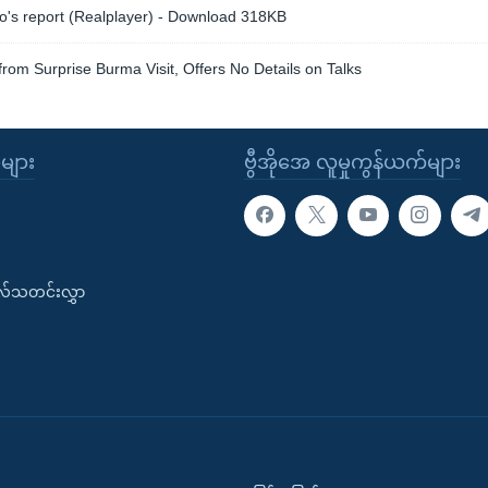
o's report (Realplayer) - Download 318KB
rom Surprise Burma Visit, Offers No Details on Talks
ုများ
ဗွီအိုအေ လူမှုကွန်ယက်များ
းလ်သတင်းလွှာ