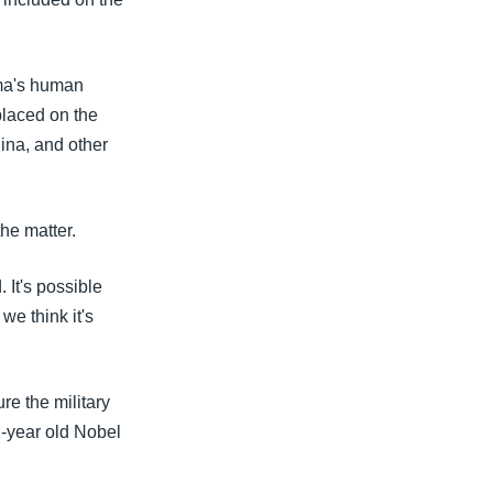
rma's human
 placed on the
ina, and other
the matter.
 It's possible
we think it's
re the military
1-year old Nobel