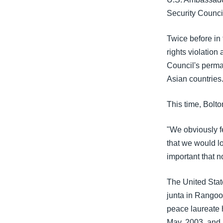
သုတပဒေသာ အင်္ဂလိပ်စာ
အ
Security Counci
ညွန်း
စာမျက်နှာ
Twice before in
သို့
rights violation
ကျော်
Council's perma
ကြည့်
Asian countries
ရန်
ရှာဖွေ
This time, Bolto
ရန်
နေရာ
"We obviously fe
သို့
that we would lo
ကျော်
important that 
ရန်
The United State
junta in Rangoo
peace laureate
May, 2003, and h