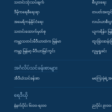
သတင်းသုံးသပ်ချက်
စီးပွားရေး
ဒီမိုကရေစီရေးရာ
တပတ်အတွင်
အမေရိကန်နိုင်ငံရေး
လယ်ယာစီးပွ
သတင်းထောက်မှတ်စု
ယူကရိန်း၊ မြန
ကမ္ဘာ့သတင်းမီဒီယာထဲက မြန်မာ
ထူးခြားဆန်း
ကမ္ဘာ့ မြန်မာ့ မီဒီယာမြင်ကွင်း
လူမှုရှုခင်း
အင်္ဂလိပ်သင်ခန်းစာများ
အီဒီယံသင်ခန်းစာ
မကြေးမုံရဲ့အင
ရေဒီယို
နံနက်ပိုင်း ၆း၀၀-ရး၀၀
ညပိုင်း ၉း၀