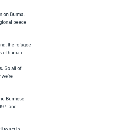
ion on Burma.
egional peace
ing, the refugee
ons of human
s. So all of
y we're
 the Burmese
997, and
 to act in