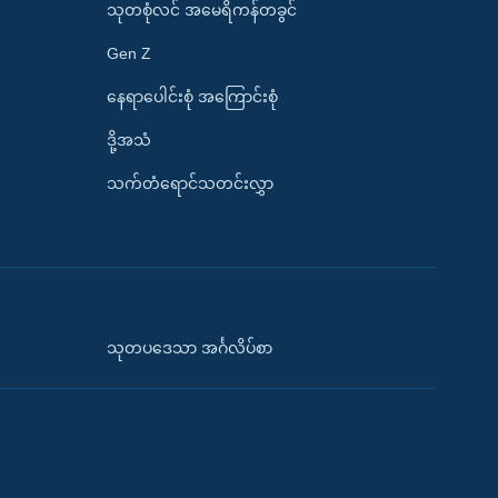
သုတစုံလင် အမေရိကန်တခွင်
Gen Z
နေရာပေါင်းစုံ အကြောင်းစုံ
ဒို့အသံ
သက်တံရောင်သတင်းလွှာ
သုတပဒေသာ အင်္ဂလိပ်စာ