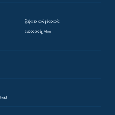
ဗွီအိုအေ တမိနစ်သတင်း
နော်သဇင်ရဲ့ Vlog
droid