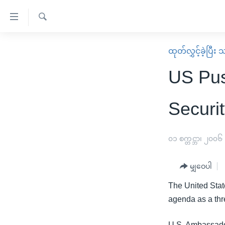
သုံး
ရ
ရှာဖွေ
လွယ်ကူ
မူလစာမျက်နှာ
ထုတ်လွှင့်ခဲ့ပြီ
ရ
စေ
မြန်မာ
လာ
US Pus
သည့်
ဒ်
ကမ္ဘာ့သတင်းများ
Link
ဗွီဒီယို
နိုင်ငံတကာ
Securi
များ
သတင်းလွတ်လပ်ခွင့်
အမေရိကန်
ပင်မ
ရပ်ဝန်းတခု လမ်းတခု အလွန်
တရုတ်
၀၁ စက္တင္ဘာ၊ ၂၀၀၆
အကြောင်းအရာ
အင်္ဂလိပ်စာလေ့လာမယ်
အစ္စရေး-ပါလက်စတိုင်း
သို့
မျှဝေပါ
အပတ်စဉ်ကဏ္ဍများ
အမေရိကန်သုံးအီဒီယံ
ကျော်
The United Stat
ကြည့်
ရေဒီယိုနှင့်ရုပ်သံ အချက်အလက်များ
မကြေးမုံရဲ့ အင်္ဂလိပ်စာ
ရေဒီယို
agenda as a thre
ရန်
ရေဒီယို/တီဗွီအစီအစဉ်
ရုပ်ရှင်ထဲက အင်္ဂလိပ်စာ
တီဗွီ
ပင်မ
U.S. Ambassador