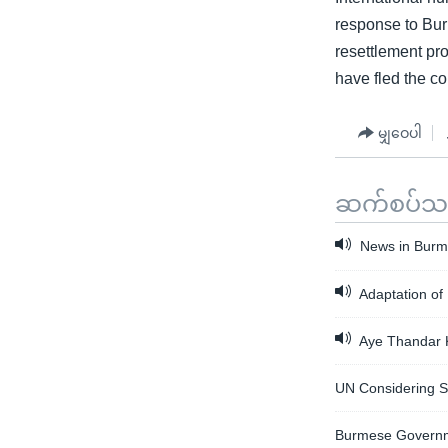
response to Bur
resettlement pr
have fled the cou
မျှဝေပါ
ဆက်စပ်သတင
News in Burme
Adaptation of 
Aye Thandar K
UN Considering S
Burmese Governme