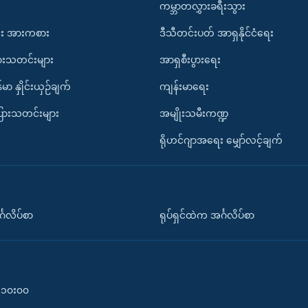
ကမ္ဘာတလွှားခရီးသွား
း အားကစား
ဒီသီတင်းပတ် အာရှနိုင်ငံရေး
ားသတင်းများ
အာရှစီးပွားရေး
်မာ နှိုင်းယှဉ်ချက်
ကျန်းမာရေး
ပြားသတင်းများ
အမျိုးသမီးကဏ္ဍ
ရိုဟင်ဂျာအရေး မျှော်လင့်ချက်
်္ဂလိပ်စာ
ရုပ်ရှင်ထဲက အင်္ဂလိပ်စာ
၀-၁၀း၀၀