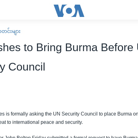
း သတင်းများ
hes to Bring Burma Before
ty Council
es is formally asking the UN Security Council to place Burma o
at to international peace and security.
 John Bolton Friday submitted a formal request to have Burma