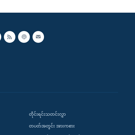
တိုင်းရင်းသတင်းလွှာ
တပတ်အတွင်း အားကစား