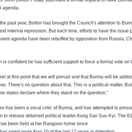
l agenda.
 the past year, Bolton has brought the Council's attention to Bu
 and internal repression. But each time, efforts to have the issue
nent agenda have been rebuffed by opposition from Russia, Ch
.
n is confident he has sufficient support to force a formal vote on 
el at this point that we will prevail and that Burma will be added.
se. There's no question about that. This is a political matter. But 
now states declare where they stand on the question."
s has been a vocal critic of Burma, and has attempted to pressu
n to release detained political leader Aung San Suu Kyi. The 6
 has been held at her Rangoon home since
as spent more than 10 of the last 17 years in detention.