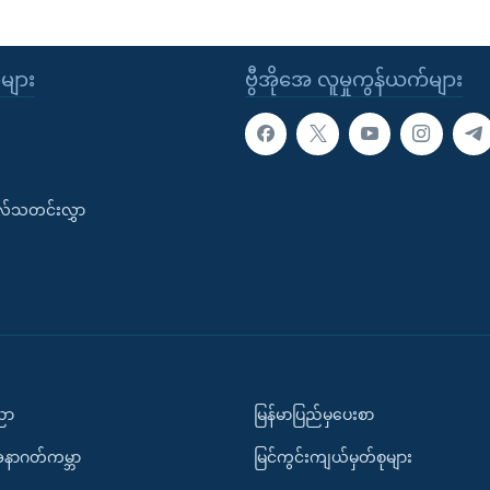
ုများ
ဗွီအိုအေ လူမှုကွန်ယက်များ
းလ်သတင်းလွှာ
ပညာ
မြန်မာပြည်မှပေးစာ
အနာဂတ်ကမ္ဘာ
မြင်ကွင်းကျယ်မှတ်စုများ