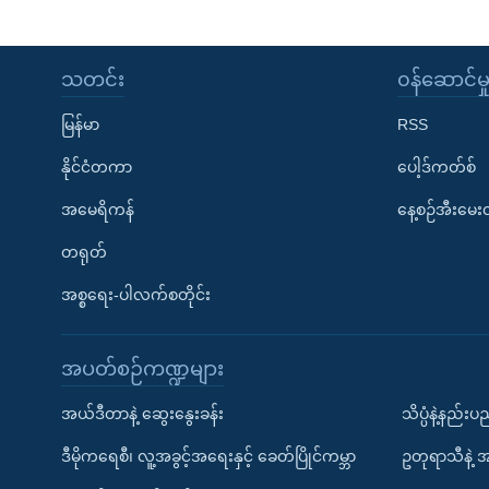
သတင်း
၀န်ဆောင်မှ
မြန်မာ
RSS
နိုင်ငံတကာ
ပေါ့ဒ်ကတ်စ်
အမေရိကန်
နေ့စဉ်အီးမေ
တရုတ်
အစ္စရေး-ပါလက်စတိုင်း
အပတ်စဉ်ကဏ္ဍများ
အယ်ဒီတာနဲ့ ဆွေးနွေးခန်း
သိပ္ပံနဲ့နည်း
ဒီမိုကရေစီ၊ လူ့အခွင့်အရေးနှင့် ခေတ်ပြိုင်ကမ္ဘာ
ဥတုရာသီနဲ့ 