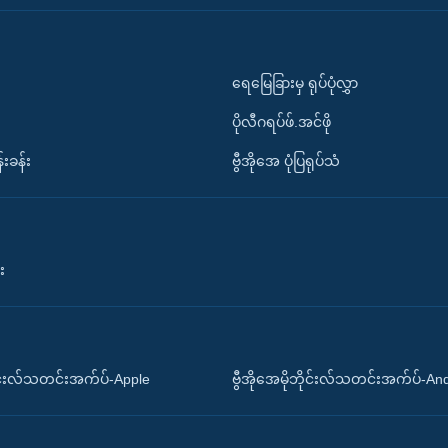
ရေမြေခြားမှ ရုပ်ပုံလွှာ
ပိုလီဂရပ်ဖ်.အင်ဖို
်းခန်း
ဗွီအိုအေ ပုံပြရုပ်သံ
း
ိုင်းလ်သတင်းအက်ပ်-Apple
ဗွီအိုအေမိုဘိုင်းလ်သတင်းအက်ပ်-An