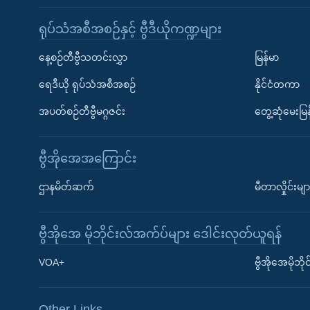
ရုပ်သံအစီအစဉ်နှင့် ဗွီဒီယိုကဏ္ဍများ
နေ့စဉ်တီဗွီသတင်းလွှာ
မြန်မာ
ရေဒီယို ရုပ်သံအစီအစဉ်
နိုင်ငံတကာ
အပတ်စဉ်တီဗွီမဂ္ဂဇင်း
တွေ့ဆုံမေးမြန
ဗွီအိုအေအကြောင်း
ဌာနမိတ်ဆက်
မီတာလှိုင်းမျာ
ဗွီအိုအေ မိုဘိုင်းလ်အက်ပ်များ ဒေါင်းလုတ်ယူရန်
Learning English
VOA+
ဗွီအိုအေမိုဘ
ဗွီအိုအေ လူမှုကွန်ယက်များ
Other Links