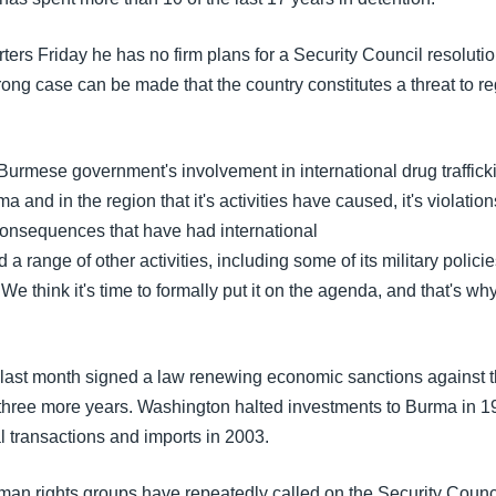
rters Friday he has no firm plans for a Security Council resolut
rong case can be made that the country constitutes a threat to r
Burmese government's involvement in international drug traffick
ma and in the region that it's activities have caused, it's violati
 consequences that have had international
 a range of other activities, including some of its military policie
 We think it's time to formally put it on the agenda, and that's wh
last month signed a law renewing economic sanctions against
three more years. Washington halted investments to Burma in 1
l transactions and imports in 2003.
man rights groups have repeatedly called on the Security Council