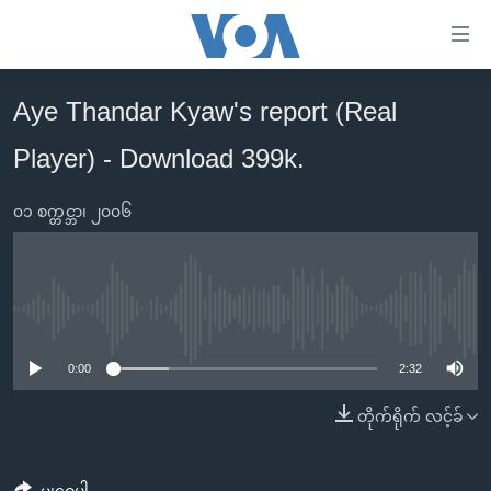
သုံး
ရ
လွယ်ကူ
Aye Thandar Kyaw's report (Real
မူလစာမျက်နှာ
စေ
Player) - Download 399k.
မြန်မာ
သည့်
ကမ္ဘာ့သတင်းများ
Link
၀၁ စက္တင္ဘာ၊ ၂၀၀၆
ဗွီဒီယို
နိုင်ငံတကာ
များ
သတင်းလွတ်လပ်ခွင့်
အမေရိကန်
ပင်မ
ရပ်ဝန်းတခု လမ်းတခု အလွန်
တရုတ်
အကြောင်းအရာ
No media source currently available
သို့
အင်္ဂလိပ်စာလေ့လာမယ်
အစ္စရေး-ပါလက်စတိုင်း
0:00
2:32
ကျော်
အပတ်စဉ်ကဏ္ဍများ
အမေရိကန်သုံးအီဒီယံ
ကြည့်
တိုက်ရိုက် လင့်ခ်
ရေဒီယိုနှင့်ရုပ်သံ အချက်အလက်များ
မကြေးမုံရဲ့ အင်္ဂလိပ်စာ
ရေဒီယို
ရန်
ပင်မ
ရေဒီယို/တီဗွီအစီအစဉ်
ရုပ်ရှင်ထဲက အင်္ဂလိပ်စာ
တီဗွီ