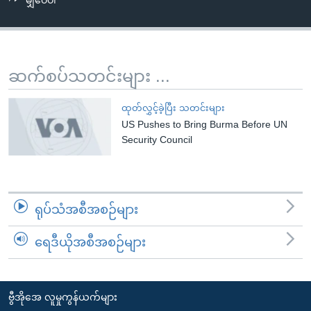
မျှဝေပါ
အ
သုတပဒေသာ အင်္ဂလိပ်စာ
ညွန်း
Learning English
စာမျက်နှာ
သို့
ဗွီအိုအေ လူမှုကွန်ယက်များ
ဆက်စပ်သတင်းများ ...
ကျော်
ကြည့်
ထုတ်လွှင့်ခဲ့ပြီး သတင်းများ
ရန်
US Pushes to Bring Burma Before UN
ဘာသာစကားများ
ရှာဖွေ
Security Council
ရန်
နေရာ
သို့
ရုပ်သံအစီအစဉ်များ
ကျော်
ရန်
ရေဒီယိုအစီအစဉ်များ
ဗွီအိုအေ လူမှုကွန်ယက်များ