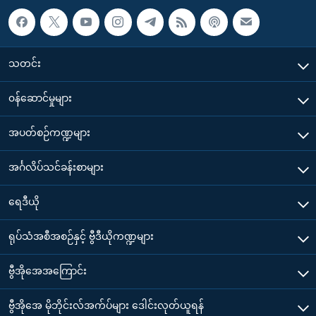
သတင်း
၀န်ဆောင်မှုများ
အပတ်စဉ်ကဏ္ဍများ
အင်္ဂလိပ်သင်ခန်းစာများ
ရေဒီယို
ရုပ်သံအစီအစဉ်နှင့် ဗွီဒီယိုကဏ္ဍများ
ဗွီအိုအေအကြောင်း
ဗွီအိုအေ မိုဘိုင်းလ်အက်ပ်များ ဒေါင်းလုတ်ယူရန်