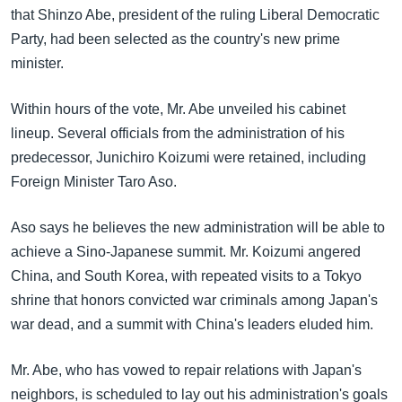
အ
that Shinzo Abe, president of the ruling Liberal Democratic
သုတပဒေသာ အင်္ဂလိပ်စာ
ညွန်း
Learning English
Party, had been selected as the country's new prime
စာမျက်နှာ
minister.
သို့
ဗွီအိုအေ လူမှုကွန်ယက်များ
ကျော်
Within hours of the vote, Mr. Abe unveiled his cabinet
ကြည့်
lineup. Several officials from the administration of his
ရန်
predecessor, Junichiro Koizumi were retained, including
ဘာသာစကားများ
ရှာဖွေ
Foreign Minister Taro Aso.
ရန်
နေရာ
Aso says he believes the new administration will be able to
သို့
achieve a Sino-Japanese summit. Mr. Koizumi angered
ကျော်
China, and South Korea, with repeated visits to a Tokyo
ရန်
shrine that honors convicted war criminals among Japan's
war dead, and a summit with China's leaders eluded him.
Mr. Abe, who has vowed to repair relations with Japan's
neighbors, is scheduled to lay out his administration's goals