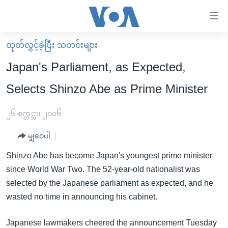
သုံး
ရ
လွယ်ကူ
ထုတ်လွှင့်ခဲ့ပြီး သတင်းများ
မူလစာမျက်နှာ
စေ
Japan's Parliament, as Expected,
မြန်မာ
သည့်
Selects Shinzo Abe as Prime Minister
ကမ္ဘာ့သတင်းများ
Link
ဗွီဒီယို
နိုင်ငံတကာ
၂၆ စက္တင္ဘာ၊ ၂၀၀၆
များ
သတင်းလွတ်လပ်ခွင့်
အမေရိကန်
ပင်မ
မျှဝေပါ
ရပ်ဝန်းတခု လမ်းတခု အလွန်
တရုတ်
အကြောင်းအရာ
Shinzo Abe has become Japan's youngest prime minister
သို့
အင်္ဂလိပ်စာလေ့လာမယ်
အစ္စရေး-ပါလက်စတိုင်း
since World War Two. The 52-year-old nationalist was
ကျော်
အပတ်စဉ်ကဏ္ဍများ
အမေရိကန်သုံးအီဒီယံ
selected by the Japanese parliament as expected, and he
ကြည့်
wasted no time in announcing his cabinet.
ရေဒီယိုနှင့်ရုပ်သံ အချက်အလက်များ
မကြေးမုံရဲ့ အင်္ဂလိပ်စာ
ရေဒီယို
ရန်
ပင်မ
ရေဒီယို/တီဗွီအစီအစဉ်
ရုပ်ရှင်ထဲက အင်္ဂလိပ်စာ
တီဗွီ
Japanese lawmakers cheered the announcement Tuesday