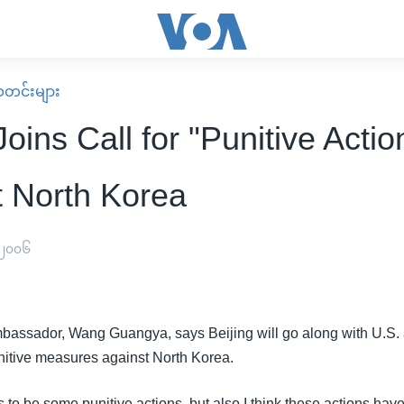
း သတင်းများ
oins Call for "Punitive Actio
t North Korea
 ၂၀၀၆
bassador, Wang Guangya, says Beijing will go along with U.S
itive measures against North Korea.
as to be some punitive actions, but also I think these actions have