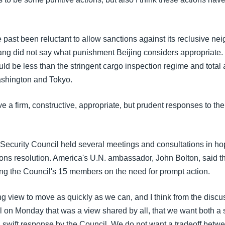
 past been reluctant to allow sanctions against its reclusive ne
 did not say what punishment Beijing considers appropriate.
uld be less than the stringent cargo inspection regime and tota
shington and Tokyo.
 a firm, constructive, appropriate, but prudent responses to th
Security Council held several meetings and consultations in ho
ions resolution. America's U.N. ambassador, John Bolton, said t
 the Council's 15 members on the need for prompt action.
ng view to move as quickly as we can, and I think from the discu
l on Monday that was a view shared by all, that we want both a 
a swift response by the Council. We do not want a tradeoff betw