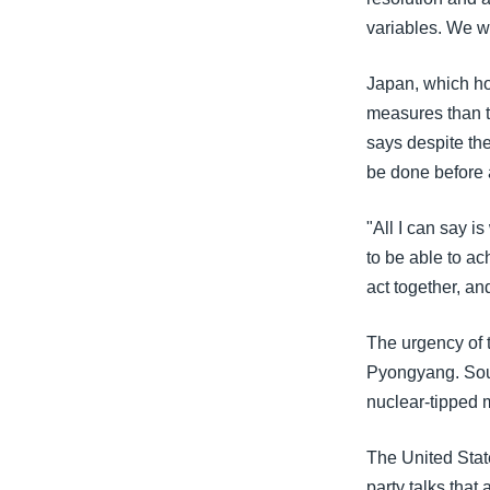
variables. We w
Japan, which ho
measures than 
says despite the
be done before a
"All I can say i
to be able to ac
act together, an
The urgency of 
Pyongyang. Sou
nuclear-tipped m
The United State
party talks tha