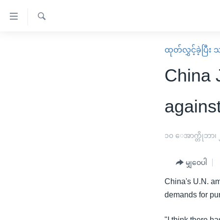
သုံး
ရ
ရှာဖွေ
လွယ်ကူ
မူလစာမျက်နှာ
ထုတ်လွှင့်ခဲ့ပြီ
ရ
စေ
မြန်မာ
လာ
China J
သည့်
ဒ်
ကမ္ဘာ့သတင်းများ
Link
ဗွီဒီယို
နိုင်ငံတကာ
agains
များ
သတင်းလွတ်လပ်ခွင့်
အမေရိကန်
ပင်မ
ရပ်ဝန်းတခု လမ်းတခု အလွန်
တရုတ်
၁၀ ေအာက္တိုဘာ၊
အကြောင်းအရာ
အင်္ဂလိပ်စာလေ့လာမယ်
အစ္စရေး-ပါလက်စတိုင်း
သို့
မျှဝေပါ
အပတ်စဉ်ကဏ္ဍများ
အမေရိကန်သုံးအီဒီယံ
ကျော်
China's U.N. am
ကြည့်
ရေဒီယိုနှင့်ရုပ်သံ အချက်အလက်များ
မကြေးမုံရဲ့ အင်္ဂလိပ်စာ
ရေဒီယို
demands for pun
ရန်
ရေဒီယို/တီဗွီအစီအစဉ်
ရုပ်ရှင်ထဲက အင်္ဂလိပ်စာ
တီဗွီ
ပင်မ
"I think there h