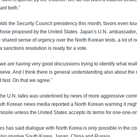
ant both."
lds the Security Council presidency this month, favors even tou
those proposed by the United States. Japan's U.N. ambassador
 shared sense of urgency over the North Korean tests, a lot of n
 sanctions resolution is ready for a vote.
s we are having very good discussions trying to identify what rea
hieve. And I think there is general understanding also about the 
d fast. On that we agree."
the U.N. talks was underlined by news of more aggressive com
th Korean news media reported a North Korean warning it migh
issile unless the United States accepts its terms for one-one-on
s has said dialogue with North Korea is only possible in the con
t also involve South Korea, Japan, China and Russia.