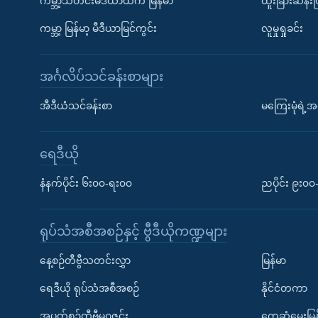
ကမ္ဘာ့သတင်းမီဒီယာထဲက မြန်မာ
ထူးခြားဆန်း
ကမ္ဘာ့ မြန်မာ့ မီဒီယာမြင်ကွင်း
လူမှုရှုခင်း
အင်္ဂလိပ်သင်ခန်းစာများ
အီဒီယံသင်ခန်းစာ
မကြေးမုံရဲ့အင
ရေဒီယို
နံနက်ပိုင်း ၆း၀၀-ရး၀၀
ညပိုင်း ၉း၀
ရုပ်သံအစီအစဉ်နှင့် ဗွီဒီယိုကဏ္ဍများ
နေ့စဉ်တီဗွီသတင်းလွှာ
မြန်မာ
ရေဒီယို ရုပ်သံအစီအစဉ်
နိုင်ငံတကာ
အပတ်စဉ်တီဗွီမဂ္ဂဇင်း
တွေ့ဆုံမေးမြန