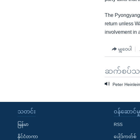
The Pyongyang g
return unless W
involvement in 
မျှဝေပါ
ဆက်စပ်သတင
Peter Heinlei
သတင်း
၀န်ဆောင်မှ
မြန်မာ
RSS
နိုင်ငံတကာ
ပေါ့ဒ်ကတ်စ်