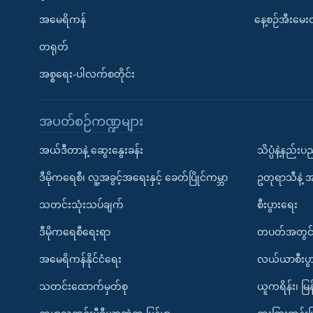
အမေရိကန်
နေ့စဉ်အီးမေ
တရုတ်
အစ္စရေး-ပါလက်စတိုင်း
အပတ်စဉ်ကဏ္ဍများ
အယ်ဒီတာနဲ့ ဆွေးနွေးခန်း
သိပ္ပံနဲ့နည်း
ဒီမိုကရေစီ၊ လူ့အခွင့်အရေးနှင့် ခေတ်ပြိုင်ကမ္ဘာ
ဥတုရာသီနဲ့ 
သတင်းသုံးသပ်ချက်
စီးပွားရေး
ဒီမိုကရေစီရေးရာ
တပတ်အတွင်
အမေရိကန်နိုင်ငံရေး
လယ်ယာစီးပွ
သတင်းထောက်မှတ်စု
ယူကရိန်း၊ မြန