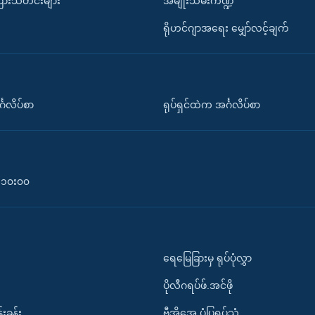
ပြားသတင်းများ
အမျိုးသမီးကဏ္ဍ
ရိုဟင်ဂျာအရေး မျှော်လင့်ချက်
်္ဂလိပ်စာ
ရုပ်ရှင်ထဲက အင်္ဂလိပ်စာ
၀-၁၀း၀၀
ရေမြေခြားမှ ရုပ်ပုံလွှာ
ပိုလီဂရပ်ဖ်.အင်ဖို
်းခန်း
ဗွီအိုအေ ပုံပြရုပ်သံ