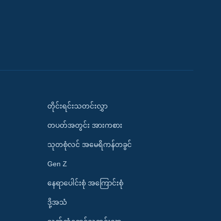
တိုင်းရင်းသတင်းလွှာ
တပတ်အတွင်း အားကစား
သုတစုံလင် အမေရိကန်တခွင်
Gen Z
နေရာပေါင်းစုံ အကြောင်းစုံ
ဒို့အသံ