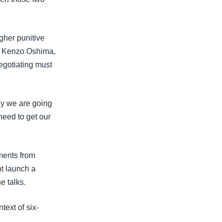
gher punitive
, Kenzo Oshima,
egotiating must
lly we are going
need to get our
ments from
t launch a
e talks.
text of six-