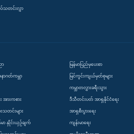
းလ်သတင်းလွှာ
ပညာ
မြန်မာပြည်မှပေးစာ
အနာဂတ်ကမ္ဘာ
မြင်ကွင်းကျယ်မှတ်စုများ
ကမ္ဘာတလွှားခရီးသွား
း အားကစား
ဒီသီတင်းပတ် အာရှနိုင်ငံရေး
ားသတင်းများ
အာရှစီးပွားရေး
်မာ နှိုင်းယှဉ်ချက်
ကျန်းမာရေး