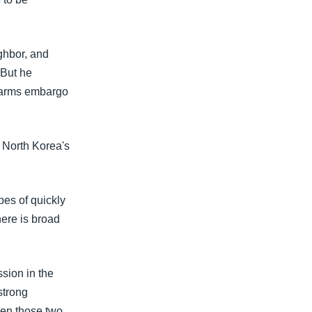
ighbor, and
 But he
l arms embargo
e North Korea's
pes of quickly
here is broad
ssion in the
strong
een those two