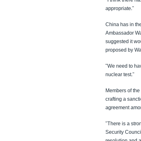
သုတပဒေသာ အင်္ဂလိပ်စာ
အ
appropriate."
ညွန်း
စာမျက်နှာ
China has in the
သို့
Ambassador Wang
ကျော်
suggested it wo
ကြည့်
proposed by Wa
ရန်
ရှာဖွေ
"We need to have
ရန်
nuclear test."
နေရာ
သို့
Members of the 
ကျော်
crafting a sanct
ရန်
agreement among
"There is a stro
Security Counci
resolution and 