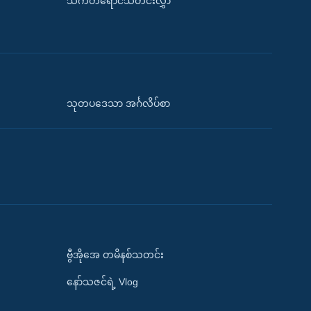
သက်တံရောင်သတင်းလွှာ
သုတပဒေသာ အင်္ဂလိပ်စာ
ဗွီအိုအေ တမိနစ်သတင်း
နော်သဇင်ရဲ့ Vlog