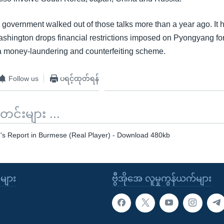
overnment walked out of those talks more than a year ago. It h
ashington drops financial restrictions imposed on Pyongyang for
a money-laundering and counterfeiting scheme.
Follow us
ပရင့်ထုတ်ရန်
်းများ ...
n's Report in Burmese (Real Player) - Download 480kb
ုများ
ဗွီအိုအေ လူမှုကွန်ယက်များ