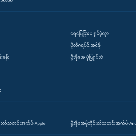
၀-၁၀း၀၀
ရေမြေခြားမှ ရုပ်ပုံလွှာ
ပိုလီဂရပ်ဖ်.အင်ဖို
်းခန်း
ဗွီအိုအေ ပုံပြရုပ်သံ
း
ိုင်းလ်သတင်းအက်ပ်-Apple
ဗွီအိုအေမိုဘိုင်းလ်သတင်းအက်ပ်-An