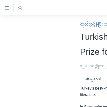
သုံး
ရ
ရှာဖွေ
လွယ်ကူ
မူလစာမျက်နှာ
ထုတ်လွှင့်ခဲ့ပြီ
ရ
စေ
မြန်မာ
လာ
Turkis
သည့်
ဒ်
ကမ္ဘာ့သတင်းများ
Link
ဗွီဒီယို
နိုင်ငံတကာ
Prize f
များ
သတင်းလွတ်လပ်ခွင့်
အမေရိကန်
ပင်မ
ရပ်ဝန်းတခု လမ်းတခု အလွန်
တရုတ်
၁၂ ေအာက္တိုဘာ၊
အကြောင်းအရာ
အင်္ဂလိပ်စာလေ့လာမယ်
အစ္စရေး-ပါလက်စတိုင်း
သို့
မျှဝေပါ
အပတ်စဉ်ကဏ္ဍများ
အမေရိကန်သုံးအီဒီယံ
ကျော်
Turkey's best-k
ကြည့်
ရေဒီယိုနှင့်ရုပ်သံ အချက်အလက်များ
မကြေးမုံရဲ့ အင်္ဂလိပ်စာ
ရေဒီယို
literature.
ရန်
ရေဒီယို/တီဗွီအစီအစဉ်
ရုပ်ရှင်ထဲက အင်္ဂလိပ်စာ
တီဗွီ
ပင်မ
In Stockholm tod