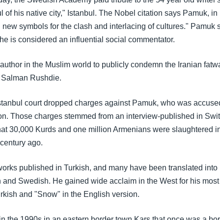
 of his native city," Istanbul. The Nobel citation says Pamuk, in 
new symbols for the clash and interlacing of cultures." Pamuk sti
he is considered an influential social commentator.
 author in the Muslim world to publicly condemn the Iranian fatw
t Salman Rushdie.
Istanbul court dropped charges against Pamuk, who was accused 
ion. Those charges stemmed from an interview-published in Swit
hat 30,000 Kurds and one million Armenians were slaughtered 
 century ago.
rks published in Turkish, and many have been translated into 
and Swedish. He gained wide acclaim in the West for his most 
Turkish and "Snow" in the English version.
 in the 1990s in an eastern border town Kars that once was a bo