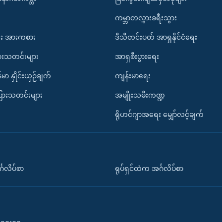
ကမ္ဘာတလွှားခရီးသွား
း အားကစား
ဒီသီတင်းပတ် အာရှနိုင်ငံရေး
ားသတင်းများ
အာရှစီးပွားရေး
်မာ နှိုင်းယှဉ်ချက်
ကျန်းမာရေး
ပြားသတင်းများ
အမျိုးသမီးကဏ္ဍ
ရိုဟင်ဂျာအရေး မျှော်လင့်ချက်
်္ဂလိပ်စာ
ရုပ်ရှင်ထဲက အင်္ဂလိပ်စာ