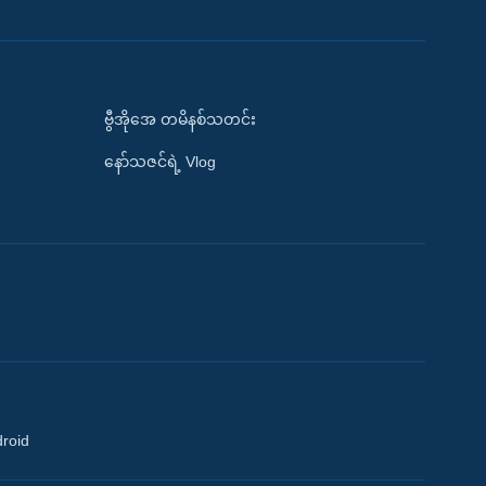
ဗွီအိုအေ တမိနစ်သတင်း
နော်သဇင်ရဲ့ Vlog
droid