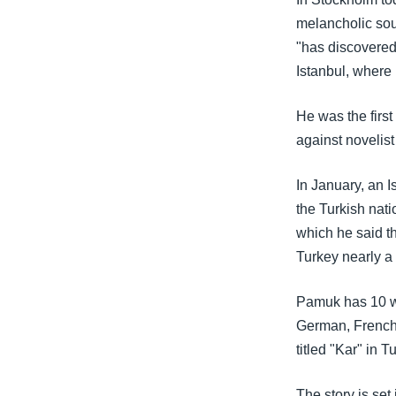
သုတပဒေသာ အင်္ဂလိပ်စာ
အ
melancholic soul
ညွန်း
"has discovered 
စာမျက်နှာ
Istanbul, where 
သို့
ကျော်
He was the first
ကြည့်
against novelis
ရန်
ရှာဖွေ
In January, an 
ရန်
the Turkish nat
နေရာ
which he said t
သို့
Turkey nearly a
ကျော်
ရန်
Pamuk has 10 wo
German, French 
titled "Kar" in 
The story is set