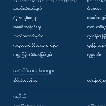
သတင်းသုံးသပ်ချက်
စီးပွားရေး
ဒီမိုကရေစီရေးရာ
တပတ်အတွင်
အမေရိကန်နိုင်ငံရေး
လယ်ယာစီးပွ
သတင်းထောက်မှတ်စု
ယူကရိန်း၊ မြန
ကမ္ဘာ့သတင်းမီဒီယာထဲက မြန်မာ
ထူးခြားဆန်း
ကမ္ဘာ့ မြန်မာ့ မီဒီယာမြင်ကွင်း
လူမှုရှုခင်း
အင်္ဂလိပ်သင်ခန်းစာများ
အီဒီယံသင်ခန်းစာ
မကြေးမုံရဲ့အင
ရေဒီယို