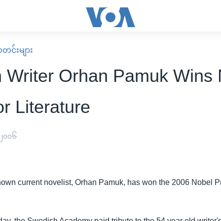
း သတင်းများ
h Writer Orhan Pamuk Wins 
or Literature
 ၂၀၀၆
nown current novelist, Orhan Pamuk, has won the 2006 Nobel Pr
ay, the Swedish Academy paid tribute to the 54 year old writer's