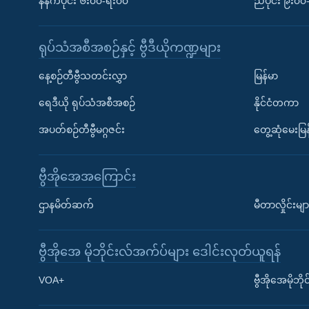
နံနက်ပိုင်း ၆း၀၀-ရး၀၀
ညပိုင်း ၉း၀
ရုပ်သံအစီအစဉ်နှင့် ဗွီဒီယိုကဏ္ဍများ
နေ့စဉ်တီဗွီသတင်းလွှာ
မြန်မာ
ရေဒီယို ရုပ်သံအစီအစဉ်
နိုင်ငံတကာ
အပတ်စဉ်တီဗွီမဂ္ဂဇင်း
တွေ့ဆုံမေးမြန
ဗွီအိုအေအကြောင်း
ဌာနမိတ်ဆက်
မီတာလှိုင်းမျာ
ဗွီအိုအေ မိုဘိုင်းလ်အက်ပ်များ ဒေါင်းလုတ်ယူရန်
Learning English
VOA+
ဗွီအိုအေမိုဘ
ဗွီအိုအေ လူမှုကွန်ယက်များ