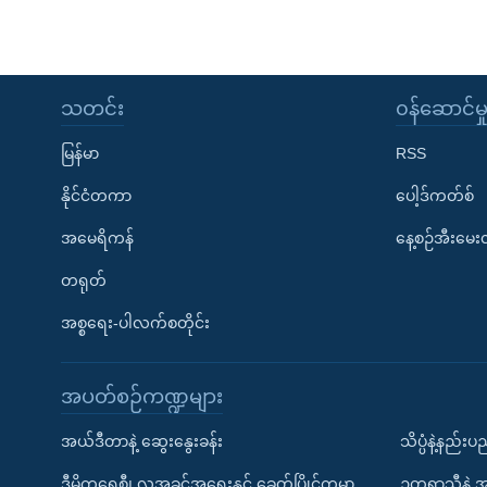
သတင်း
၀န်ဆောင်မှ
မြန်မာ
RSS
နိုင်ငံတကာ
ပေါ့ဒ်ကတ်စ်
အမေရိကန်
နေ့စဉ်အီးမေ
တရုတ်
အစ္စရေး-ပါလက်စတိုင်း
အပတ်စဉ်ကဏ္ဍများ
အယ်ဒီတာနဲ့ ဆွေးနွေးခန်း
သိပ္ပံနဲ့နည်း
ဒီမိုကရေစီ၊ လူ့အခွင့်အရေးနှင့် ခေတ်ပြိုင်ကမ္ဘာ
ဥတုရာသီနဲ့ 