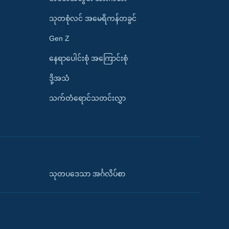
သုတစုံလင် အမေရိကန်တခွင်
Gen Z
နေရာပေါင်းစုံ အကြောင်းစုံ
ဒို့အသံ
သက်တံရောင်သတင်းလွှာ
သုတပဒေသာ အင်္ဂလိပ်စာ