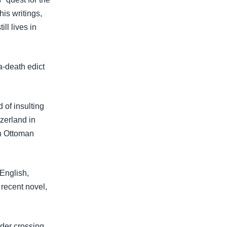
his writings,
ll lives in
a-death edict
of insulting
zerland in
in Ottoman
English,
recent novel,
rder crossing