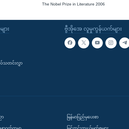
The Nobel Prize in Literature 2006
ုများ
ဗွီအိုအေ လူမှုကွန်ယက်များ
းလ်သတင်းလွှာ
ပညာ
မြန်မာပြည်မှပေးစာ
အနာဂတ်ကမ္ဘာ
မြင်ကွင်းကျယ်မှတ်စုများ