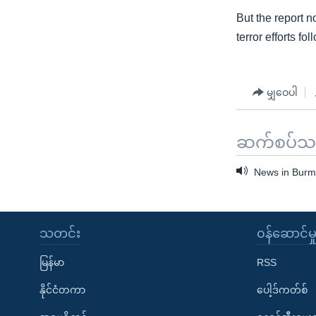
But the report n
terror efforts f
မျှဝေပါ
ဆက်စပ်သတင
News in Burme
သတင်း
၀န်ဆောင်မှ
မြန်မာ
RSS
နိုင်ငံတကာ
ပေါ့ဒ်ကတ်စ်