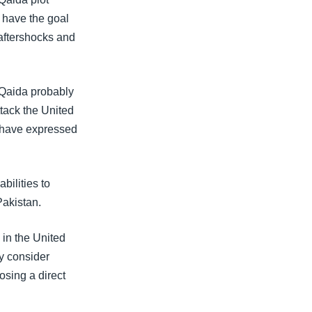
d have the goal
 aftershocks and
l-Qaida probably
ttack the United
to have expressed
bilities to
Pakistan.
s in the United
ay consider
osing a direct