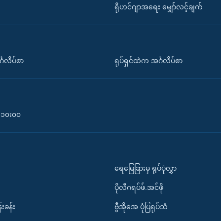
ရိုဟင်ဂျာအရေး မျှော်လင့်ချက်
်္ဂလိပ်စာ
ရုပ်ရှင်ထဲက အင်္ဂလိပ်စာ
၀-၁၀း၀၀
ရေမြေခြားမှ ရုပ်ပုံလွှာ
ပိုလီဂရပ်ဖ်.အင်ဖို
်းခန်း
ဗွီအိုအေ ပုံပြရုပ်သံ