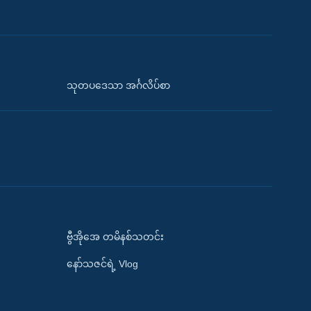
သုတပဒေသာ အင်္ဂလိပ်စာ
ဗွီအိုအေ တမိနစ်သတင်း
နော်သဇင်ရဲ့ Vlog