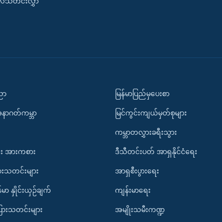
းလ်သတင်းလွှာ
ပညာ
မြန်မာပြည်မှပေးစာ
အနာဂတ်ကမ္ဘာ
မြင်ကွင်းကျယ်မှတ်စုများ
ကမ္ဘာတလွှားခရီးသွား
း အားကစား
ဒီသီတင်းပတ် အာရှနိုင်ငံရေး
ားသတင်းများ
အာရှစီးပွားရေး
်မာ နှိုင်းယှဉ်ချက်
ကျန်းမာရေး
ပြားသတင်းများ
အမျိုးသမီးကဏ္ဍ