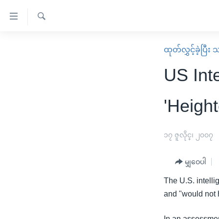
သုံး
ရ
ရှာဖွေ
လွယ်ကူ
မူလစာမျက်နှာ
ထုတ်လွှင့်ခဲ့ပြီ
ရ
စေ
မြန်မာ
လာ
US Inte
သည့်
ဒ်
ကမ္ဘာ့သတင်းများ
Link
ဗွီဒီယို
နိုင်ငံတကာ
'Heigh
များ
သတင်းလွတ်လပ်ခွင့်
အမေရိကန်
ပင်မ
ရပ်ဝန်းတခု လမ်းတခု အလွန်
တရုတ်
၁၇ ဇူလိုင္၊ ၂၀၀၇
အကြောင်းအရာ
အင်္ဂလိပ်စာလေ့လာမယ်
အစ္စရေး-ပါလက်စတိုင်း
သို့
မျှဝေပါ
အပတ်စဉ်ကဏ္ဍများ
အမေရိကန်သုံးအီဒီယံ
ကျော်
The U.S. intell
ကြည့်
ရေဒီယိုနှင့်ရုပ်သံ အချက်အလက်များ
မကြေးမုံရဲ့ အင်္ဂလိပ်စာ
ရေဒီယို
and "would not 
ရန်
ရေဒီယို/တီဗွီအစီအစဉ်
ရုပ်ရှင်ထဲက အင်္ဂလိပ်စာ
တီဗွီ
ပင်မ
In an assessmen