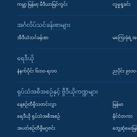
ကမ္ဘာ့ မြန်မာ့ မီဒီယာမြင်ကွင်း
လူမှုရှုခင်း
အင်္ဂလိပ်သင်ခန်းစာများ
အီဒီယံသင်ခန်းစာ
မကြေးမုံရဲ့အင
ရေဒီယို
နံနက်ပိုင်း ၆း၀၀-ရး၀၀
ညပိုင်း ၉း၀
ရုပ်သံအစီအစဉ်နှင့် ဗွီဒီယိုကဏ္ဍများ
နေ့စဉ်တီဗွီသတင်းလွှာ
မြန်မာ
ရေဒီယို ရုပ်သံအစီအစဉ်
နိုင်ငံတကာ
အပတ်စဉ်တီဗွီမဂ္ဂဇင်း
တွေ့ဆုံမေးမြန