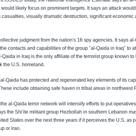
 would likely focus on prominent targets. It says an attack woul
casualties, visually dramatic destruction, significant economic
collective judgment from the nation's 16 spy agencies. It says a
 the contacts and capabilities of the group "al-Qaida in Iraq" to a
al-Qaida in Iraq is the only affiliate of the terrorist group known 
ck the U.S. homeland.
al-Qaida has protected and regenerated key elements of its capa
These include obtaining safe haven in tribal areas in northwest 
the al-Qaida terror network will intensify efforts to put operative
says the Shi'ite militant group Hezbollah in southern Lebanon m
ited States over the next three years if it perceives the U.S. as p
up or Iran.