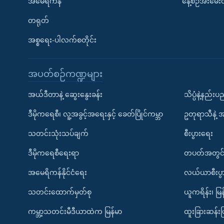
အမေရိကန်
နေ့စဉ်အီးမေ
တရုတ်
အစ္စရေး-ပါလက်စတိုင်း
အပတ်စဉ်ကဏ္ဍများ
အယ်ဒီတာနဲ့ ဆွေးနွေးခန်း
သိပ္ပံနဲ့နည်း
ဒီမိုကရေစီ၊ လူ့အခွင့်အရေးနှင့် ခေတ်ပြိုင်ကမ္ဘာ
ဥတုရာသီနဲ့ 
သတင်းသုံးသပ်ချက်
စီးပွားရေး
ဒီမိုကရေစီရေးရာ
တပတ်အတွင်
အမေရိကန်နိုင်ငံရေး
လယ်ယာစီးပွ
သတင်းထောက်မှတ်စု
ယူကရိန်း၊ မြန
ကမ္ဘာ့သတင်းမီဒီယာထဲက မြန်မာ
ထူးခြားဆန်း