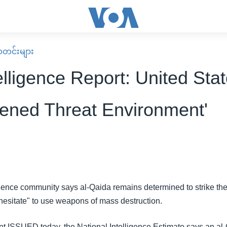
း သတင်းများ
lligence Report: United Stat
tened Threat Environment'
igence community says al-Qaida remains determined to strike th
hesitate" to use weapons of mass destruction.
t ISSUED today, the National Intelligence Estimate says an al-