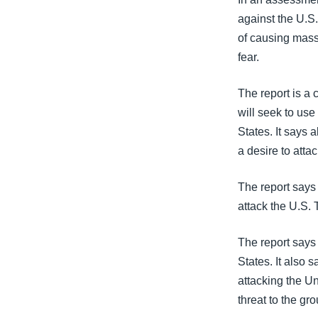
သုတပဒေသာ အင်္ဂလိပ်စာ
အ
against the U.S.
ညွန်း
of causing mass 
စာမျက်နှာ
fear.
သို့
ကျော်
The report is a 
ကြည့်
will seek to use
ရန်
States. It says 
ရှာဖွေ
a desire to atta
ရန်
နေရာ
The report says 
သို့
attack the U.S. 
ကျော်
ရန်
The report says 
States. It also 
attacking the Un
threat to the gro