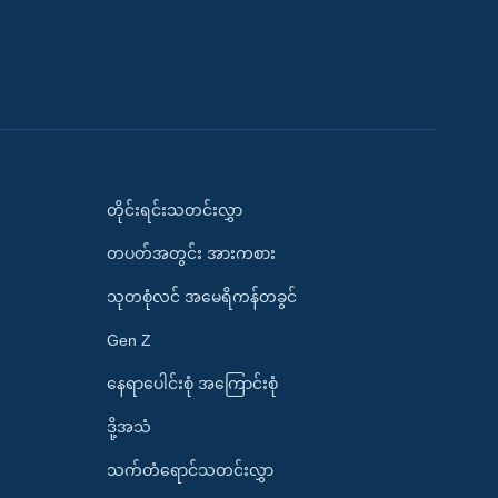
တိုင်းရင်းသတင်းလွှာ
တပတ်အတွင်း အားကစား
သုတစုံလင် အမေရိကန်တခွင်
Gen Z
နေရာပေါင်းစုံ အကြောင်းစုံ
ဒို့အသံ
သက်တံရောင်သတင်းလွှာ