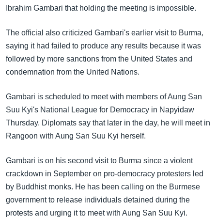
အ
Ibrahim Gambari that holding the meeting is impossible.
သုတပဒေသာ အင်္ဂလိပ်စာ
ညွန်း
Learning English
စာမျက်နှာ
The official also criticized Gambari's earlier visit to Burma,
သို့
ဗွီအိုအေ လူမှုကွန်ယက်များ
saying it had failed to produce any results because it was
ကျော်
followed by more sanctions from the United States and
ကြည့်
condemnation from the United Nations.
ရန်
ဘာသာစကားများ
ရှာဖွေ
Gambari is scheduled to meet with members of Aung San
ရန်
Suu Kyi's National League for Democracy in Napyidaw
နေရာ
Thursday. Diplomats say that later in the day, he will meet in
သို့
Rangoon with Aung San Suu Kyi herself.
ကျော်
ရန်
Gambari is on his second visit to Burma since a violent
crackdown in September on pro-democracy protesters led
by Buddhist monks. He has been calling on the Burmese
government to release individuals detained during the
protests and urging it to meet with Aung San Suu Kyi.