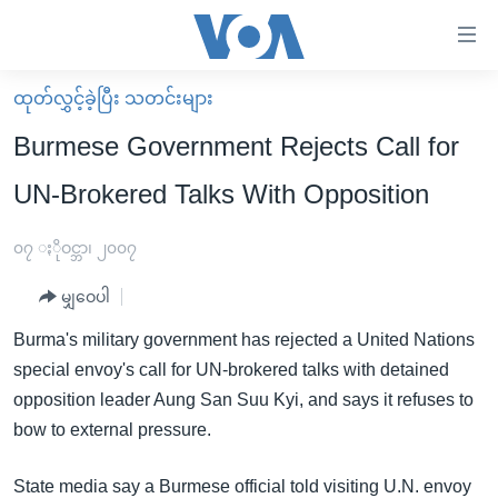
သုံး
ရ
လွယ်ကူ
ထုတ်လွှင့်ခဲ့ပြီး သတင်းများ
မူလစာမျက်နှာ
စေ
Burmese Government Rejects Call for
မြန်မာ
သည့်
UN-Brokered Talks With Opposition
ကမ္ဘာ့သတင်းများ
Link
ဗွီဒီယို
နိုင်ငံတကာ
၀၇ ႏိုဝင္ဘာ၊ ၂၀၀၇
များ
သတင်းလွတ်လပ်ခွင့်
အမေရိကန်
ပင်မ
မျှဝေပါ
ရပ်ဝန်းတခု လမ်းတခု အလွန်
တရုတ်
အကြောင်းအရာ
Burma's military government has rejected a United Nations
သို့
အင်္ဂလိပ်စာလေ့လာမယ်
အစ္စရေး-ပါလက်စတိုင်း
special envoy's call for UN-brokered talks with detained
ကျော်
အပတ်စဉ်ကဏ္ဍများ
အမေရိကန်သုံးအီဒီယံ
opposition leader Aung San Suu Kyi, and says it refuses to
ကြည့်
bow to external pressure.
ရေဒီယိုနှင့်ရုပ်သံ အချက်အလက်များ
မကြေးမုံရဲ့ အင်္ဂလိပ်စာ
ရေဒီယို
ရန်
ပင်မ
ရေဒီယို/တီဗွီအစီအစဉ်
ရုပ်ရှင်ထဲက အင်္ဂလိပ်စာ
တီဗွီ
State media say a Burmese official told visiting U.N. envoy