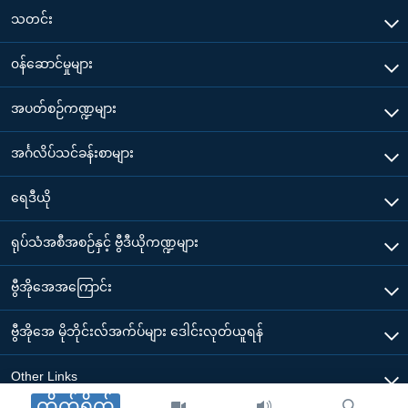
သတင်း
၀န်ဆောင်မှုများ
အပတ်စဉ်ကဏ္ဍများ
အင်္ဂလိပ်သင်ခန်းစာများ
ရေဒီယို
ရုပ်သံအစီအစဉ်နှင့် ဗွီဒီယိုကဏ္ဍများ
ဗွီအိုအေအကြောင်း
ဗွီအိုအေ မိုဘိုင်းလ်အက်ပ်များ ဒေါင်းလုတ်ယူရန်
Other Links
တိုက်ရိုက်