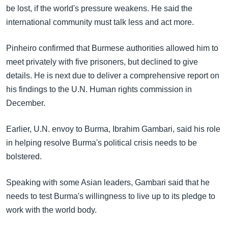
အ
be lost, if the world's pressure weakens. He said the
သုတပဒေသာ အင်္ဂလိပ်စာ
ညွန်း
Learning English
international community must talk less and act more.
စာမျက်နှာ
သို့
ဗွီအိုအေ လူမှုကွန်ယက်များ
Pinheiro confirmed that Burmese authorities allowed him to
ကျော်
meet privately with five prisoners, but declined to give
ကြည့်
details. He is next due to deliver a comprehensive report on
ရန်
his findings to the U.N. Human rights commission in
ဘာသာစကားများ
ရှာဖွေ
December.
ရန်
နေရာ
Earlier, U.N. envoy to Burma, Ibrahim Gambari, said his role
သို့
in helping resolve Burma's political crisis needs to be
ကျော်
bolstered.
ရန်
Speaking with some Asian leaders, Gambari said that he
needs to test Burma's willingness to live up to its pledge to
work with the world body.