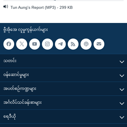
Tun Aung's Report (MP3) - 299 KB
ဗွီအိုအေ လူမှုကွန်ယက်များ
သတင်း
၀န်ဆောင်မှုများ
အပတ်စဉ်ကဏ္ဍများ
အင်္ဂလိပ်သင်ခန်းစာများ
ရေဒီယို