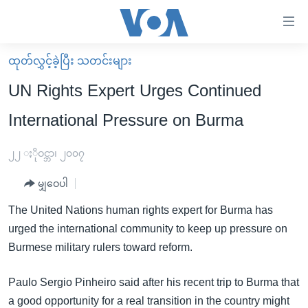
သုံး
ရ
လွယ်ကူ
ထုတ်လွှင့်ခဲ့ပြီး သတင်းများ
မူလစာမျက်နှာ
စေ
UN Rights Expert Urges Continued
မြန်မာ
သည့်
International Pressure on Burma
ကမ္ဘာ့သတင်းများ
Link
ဗွီဒီယို
နိုင်ငံတကာ
၂၂ ႏိုဝင္ဘာ၊ ၂၀၀၇
များ
သတင်းလွတ်လပ်ခွင့်
အမေရိကန်
ပင်မ
မျှဝေပါ
ရပ်ဝန်းတခု လမ်းတခု အလွန်
တရုတ်
အကြောင်းအရာ
The United Nations human rights expert for Burma has
သို့
အင်္ဂလိပ်စာလေ့လာမယ်
အစ္စရေး-ပါလက်စတိုင်း
urged the international community to keep up pressure on
ကျော်
အပတ်စဉ်ကဏ္ဍများ
အမေရိကန်သုံးအီဒီယံ
Burmese military rulers toward reform.
ကြည့်
ရေဒီယိုနှင့်ရုပ်သံ အချက်အလက်များ
မကြေးမုံရဲ့ အင်္ဂလိပ်စာ
ရေဒီယို
ရန်
Paulo Sergio Pinheiro said after his recent trip to Burma that
ပင်မ
ရေဒီယို/တီဗွီအစီအစဉ်
ရုပ်ရှင်ထဲက အင်္ဂလိပ်စာ
တီဗွီ
a good opportunity for a real transition in the country might