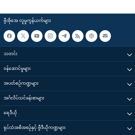
ဗွီအိုအေ လူမှုကွန်ယက်များ
သတင်း
၀န်ဆောင်မှုများ
အပတ်စဉ်ကဏ္ဍများ
အင်္ဂလိပ်သင်ခန်းစာများ
ရေဒီယို
ရုပ်သံအစီအစဉ်နှင့် ဗွီဒီယိုကဏ္ဍများ