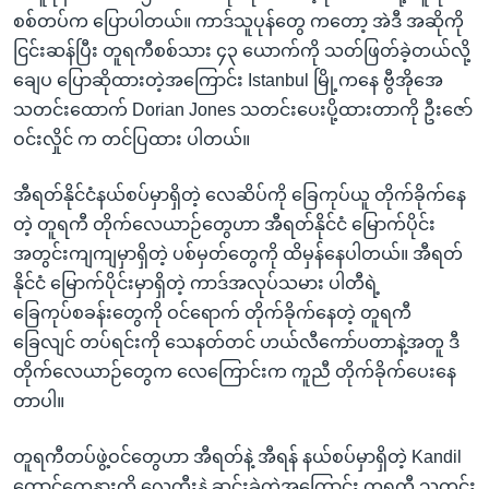
အ
သုတပဒေသာ အင်္ဂလိပ်စာ
စစ်တပ်က ပြောပါတယ်။ ကာဒ်သူပုန်တွေ ကတော့ အဲဒီ အဆိုကို
ညွန်း
Learning English
ငြင်းဆန်ပြီး တူရကီစစ်သား ၄၃ ယောက်ကို သတ်ဖြတ်ခဲ့တယ်လို့
စာမျက်နှာ
ချေပ ပြောဆိုထားတဲ့အကြောင်း Istanbul မြို့ကနေ ဗွီအိုအေ
သို့
ဗွီအိုအေ လူမှုကွန်ယက်များ
သတင်းထောက် Dorian Jones သတင်းပေးပို့ထားတာကို ဦးဇော်
ကျော်
ဝင်းလှိုင် က တင်ပြထား ပါတယ်။
ကြည့်
ရန်
အီရတ်နိုင်ငံနယ်စပ်မှာရှိတဲ့ လေဆိပ်ကို ခြေကုပ်ယူ တိုက်ခိုက်နေ
ဘာသာစကားများ
ရှာဖွေ
တဲ့ တူရကီ တိုက်လေယာဉ်တွေဟာ အီရတ်နိုင်ငံ မြောက်ပိုင်း
ရန်
အတွင်းကျကျမှာရှိတဲ့ ပစ်မှတ်တွေကို ထိမှန်နေပါတယ်။ အီရတ်
နေရာ
နိုင်ငံ မြောက်ပိုင်းမှာရှိတဲ့ ကာဒ်အလုပ်သမား ပါတီရဲ့
သို့
ခြေကုပ်စခန်းတွေကို ဝင်ရောက် တိုက်ခိုက်နေတဲ့ တူရကီ
ကျော်
ခြေလျင် တပ်ရင်းကို သေနတ်တင် ဟယ်လီကော်ပတာနဲ့အတူ ဒီ
ရန်
တိုက်လေယာဉ်တွေက လေကြောင်းက ကူညီ တိုက်ခိုက်ပေးနေ
တာပါ။
တူရကီတပ်ဖွဲ့ဝင်တွေဟာ အီရတ်နဲ့ အီရန် နယ်စပ်မှာရှိတဲ့ Kandil
တောင်တွေနားကို လေထီးနဲ့ ဆင်းခဲ့တဲ့အကြောင်း တူရကီ သတင်း