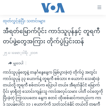
သုံး
ရ
လွယ်ကူ
ထုတ်လွှင့်ခဲ့ပြီး သတင်းများ
မူလစာမျက်နှာ
စေ
အီရတ်မြောက်ပိုင်း ကာဒ်သူပုန်နှင့် တူရကီ
မြန်မာ
သည့်
တပ်ဖွဲ့တွေအကြား တိုက်ပွဲပြင်းထန်
ကမ္ဘာ့သတင်းများ
Link
ဗွီဒီယို
နိုင်ငံတကာ
၂၅ ေဖေဖာ္၀ါရီ၊ ၂၀၀၈
များ
သတင်းလွတ်လပ်ခွင့်
အမေရိကန်
ပင်မ
မျှဝေပါ
ရပ်ဝန်းတခု လမ်းတခု အလွန်
တရုတ်
အကြောင်းအရာ
ကာဒ်သူပုန်တွေနဲ့ တနင်္ဂနွေနေ့က ဖြစ်ပွားခဲ့တဲ့ တိုက်ပွဲ အတွင်း
သို့
အင်္ဂလိပ်စာလေ့လာမယ်
အစ္စရေး-ပါလက်စတိုင်း
ကာဒ်သူပုန် ၃၃ ယောက်နဲ့ တူရကီ စစ်သား ၈ ယောက် သေဆုံးခဲ့
ကျော်
အပတ်စဉ်ကဏ္ဍများ
အမေရိကန်သုံးအီဒီယံ
တယ်လို့ တူရကီ စစ်တပ်က ပြောပါ တယ်။ အီရတ်နိုင်ငံ မြောက်
ကြည့်
ပိုင်း မှာရှိတဲ့ သောင်းကျန်းသူ ကာဒ်အလုပ်သမား ပါတီ ဝင်တွေကို
ရေဒီယိုနှင့်ရုပ်သံ အချက်အလက်များ
မကြေးမုံရဲ့ အင်္ဂလိပ်စာ
ရေဒီယို
ရန်
ပြီးခဲ့တဲ့ ကြာသပတေး နေ့က စတင် ထိုးစစ်ဆင်ကတည်းက ကာ
ပင်မ
ရေဒီယို/တီဗွီအစီအစဉ်
ရုပ်ရှင်ထဲက အင်္ဂလိပ်စာ
တီဗွီ
ဒ် သူပုန်ပေါင်း ၁၁၂ ယောက်ကို သုတ်သင်ခဲ့နိုင် တယ်လို့ တူရကီ