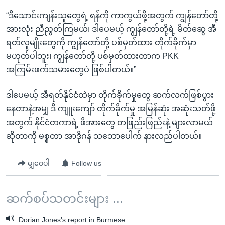
“ဒီသောင်းကျန်းသူတွေရဲ့ ရန်ကို ကာကွယ်ဖို့အတွက် ကျွန်တော်တို့
အားလုံး ညီညွတ်ကြမယ်၊ ဒါပေမယ့် ကျွန်တော်တို့ရဲ့ မိတ်ဆွေ အီ
ရတ်လူမျိုးတွေကို ကျွန်တော်တို့ ပစ်မှတ်ထား တိုက်ခိုက်မှာ
မဟုတ်ပါဘူး၊ ကျွန်တော်တို့ ပစ်မှတ်ထားတာက PKK
အကြမ်းဖက်သမားတွေပဲ ဖြစ်ပါတယ်။”
ဒါပေမယ့် အီရတ်နိုင်ငံထဲမှာ တိုက်ခိုက်မှုတွေ ဆက်လက်ဖြစ်ပွား
နေတာနဲ့အမျှ ဒီ ကျူးကျော် တိုက်ခိုက်မှု အမြန်ဆုံး အဆုံးသတ်ဖို့
အတွက် နိုင်ငံတကာရဲ့ ဖိအားတွေ တဖြည်းဖြည်းနဲ့ များလာမယ်
ဆိုတာကို မစ္စတာ အာဒိုဂန် သဘောပေါက် နားလည်ပါတယ်။
မျှဝေပါ
Follow us
ဆက်စပ်သတင်းများ ...
Dorian Jones's report in Burmese