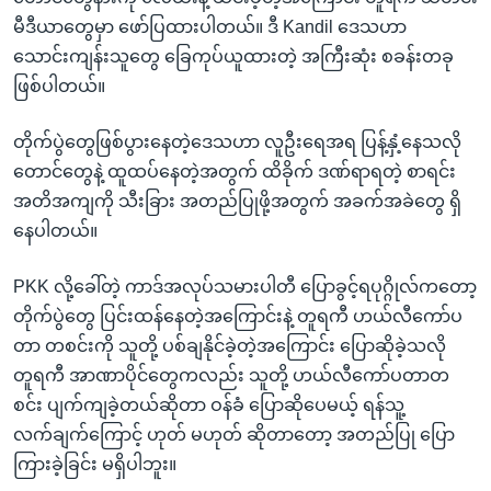
မီဒီယာတွေမှာ ဖော်ပြထားပါတယ်။ ဒီ Kandil ဒေသဟာ
သောင်းကျန်းသူတွေ ခြေကုပ်ယူထားတဲ့ အကြီးဆုံး စခန်းတခု
ဖြစ်ပါတယ်။
တိုက်ပွဲတွေဖြစ်ပွားနေတဲ့ဒေသဟာ လူဦးရေအရ ပြန့်နှံ့နေသလို
တောင်တွေနဲ့ ထူထပ်နေတဲ့အတွက် ထိခိုက် ဒဏ်ရာရတဲ့ စာရင်း
အတိအကျကို သီးခြား အတည်ပြုဖို့အတွက် အခက်အခဲတွေ ရှိ
နေပါတယ်။
PKK လို့ခေါ်တဲ့ ကာဒ်အလုပ်သမားပါတီ ပြောခွင့်ရပုဂ္ဂိုလ်ကတော့
တိုက်ပွဲတွေ ပြင်းထန်နေတဲ့အကြောင်းနဲ့ တူရကီ ဟယ်လီကော်ပ
တာ တစင်းကို သူတို့ ပစ်ချနိုင်ခဲ့တဲ့အကြောင်း ပြောဆိုခဲ့သလို
တူရကီ အာဏာပိုင်တွေကလည်း သူတို့ ဟယ်လီကော်ပတာတ
စင်း ပျက်ကျခဲ့တယ်ဆိုတာ ဝန်ခံ ပြောဆိုပေမယ့် ရန်သူ့
လက်ချက်ကြောင့် ဟုတ် မဟုတ် ဆိုတာတော့ အတည်ပြု ပြော
ကြားခဲ့ခြင်း မရှိပါဘူး။