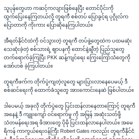
သူပုန်တွေဟာ ကဆင့်ကလျားဖြစ်နေပြီး တောင်ပိုင်းကို
ထွက်ပြေးနေကြတယ်လို့ တူရကီ စစ်တပ် ပြောခွင့်ရ ပုဂ္ဂိုလ်က
ပြောတာကို ကိုးကား ပြောဆိုနေကြပါတယ်။
အီရတ်နိုင်ငံထဲကို ဝင်သွားတဲ့ တူရကီ တပ်ဖွဲ့တွေထဲက ပထမဆုံး
သေဆုံးခဲ့တဲ့ စစ်သားရဲ့ ဈာပနကို ထောင်နဲ့ချီတဲ့ ပြည်သူတွေ
တက်ရောက်ခဲ့ကြပြီး PKK ဆန့်ကျင်ရေး ကြွေးကြော်သံတွေကို
အော်ဟစ် ခဲ့ကြပါတယ်။
တူရကီဖက်က တိုက်ပွဲကျတဲ့လူတွေ များပြားလာနေပေမယ့် ဒီ
စစ်ဆင်ရေးကို ထောက်ခံသူတွေ အားကောင်းနေဆဲ ဖြစ်ပါတယ်။
ဒါပေမယ့် အခုလို တိုက်ပွဲတွေ ပြင်းထန်လာနေတာကြောင့် တူရကီ
အနေနဲ့ ဒီ ကျူးကျော် ဝင်ရောက်မှု ကို အမြန် အဆုံးသတ်ဖို့
သံတမန်ရေးအရ ဖိအားတွေ ပိုမို ပြင်းထန်လာနေပါတယ်။ အမေ
ရိကန် ကာကွယ်ရေးဝန်ကြီး Robert Gates ကလည်း တူရကီနိုင်ငံ