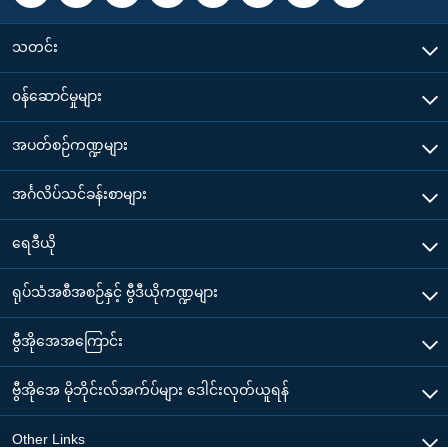
သတင်း
၀န်ဆောင်မှုများ
အပတ်စဉ်ကဏ္ဍများ
အင်္ဂလိပ်သင်ခန်းစာများ
ရေဒီယို
ရုပ်သံအစီအစဉ်နှင့် ဗွီဒီယိုကဏ္ဍများ
ဗွီအိုအေအကြောင်း
ဗွီအိုအေ မိုဘိုင်းလ်အက်ပ်များ ဒေါင်းလုတ်ယူရန်
Other Links