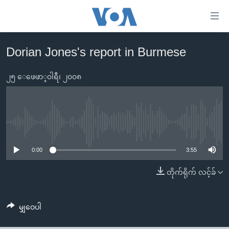
သုံး
ရ
လွယ်ကူ
Dorian Jones's report in Burmese
မူလစာမျက်နှာ
စေ
မြန်မာ
၂၅ ေဖေဖာ္၀ါရီ၊ ၂၀၀၈
သည့်
ကမ္ဘာ့သတင်းများ
Link
ဗွီဒီယို
နိုင်ငံတကာ
များ
သတင်းလွတ်လပ်ခွင့်
အမေရိကန်
No media source currently available
ပင်မ
ရပ်ဝန်းတခု လမ်းတခု အလွန်
တရုတ်
အကြောင်းအရာ
0:00
3:55
သို့
အင်္ဂလိပ်စာလေ့လာမယ်
အစ္စရေး-ပါလက်စတိုင်း
တိုက်ရိုက် လင့်ခ်
ကျော်
အပတ်စဉ်ကဏ္ဍများ
အမေရိကန်သုံးအီဒီယံ
ကြည့်
ရေဒီယိုနှင့်ရုပ်သံ အချက်အလက်များ
မကြေးမုံရဲ့ အင်္ဂလိပ်စာ
ရေဒီယို
ရန်
မျှဝေပါ
ပင်မ
ရေဒီယို/တီဗွီအစီအစဉ်
ရုပ်ရှင်ထဲက အင်္ဂလိပ်စာ
တီဗွီ