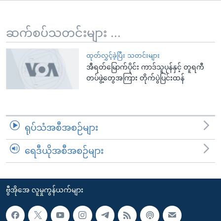
အ
သုတပဒေသာ အင်္ဂလိပ်စာ
ညွန်း
Learning English
စာမျက်နှာ
ဆက်စပ်သတင်းများ ...
သို့
ဗွီအိုအေ လူမှုကွန်ယက်များ
ကျော်
ထုတ်လွှင့်ခဲ့ပြီး သတင်းများ
အီရတ်မြောက်ပိုင်း ကာဒ်သူပုန်နှင့် တူရကီ
ကြည့်
တပ်ဖွဲ့တွေအကြား တိုက်ပွဲပြင်းထန်
ရန်
ဘာသာစကားများ
ရှာဖွေ
ရန်
နေရာ
ရုပ်သံအစီအစဉ်များ
သို့
ကျော်
ရေဒီယိုအစီအစဉ်များ
ရန်
ဗွီအိုအေ လူမှုကွန်ယက်များ