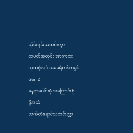
တိုင်းရင်းသတင်းလွှာ
တပတ်အတွင်း အားကစား
သုတစုံလင် အမေရိကန်တခွင်
Gen Z
နေရာပေါင်းစုံ အကြောင်းစုံ
ဒို့အသံ
သက်တံရောင်သတင်းလွှာ