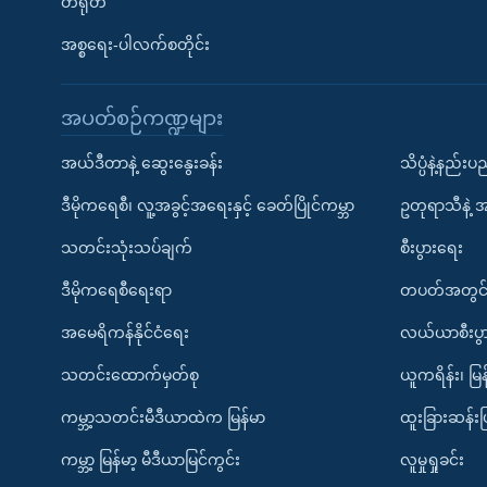
တရုတ်
အစ္စရေး-ပါလက်စတိုင်း
အပတ်စဉ်ကဏ္ဍများ
အယ်ဒီတာနဲ့ ဆွေးနွေးခန်း
သိပ္ပံနဲ့နည်း
ဒီမိုကရေစီ၊ လူ့အခွင့်အရေးနှင့် ခေတ်ပြိုင်ကမ္ဘာ
ဥတုရာသီနဲ့ 
သတင်းသုံးသပ်ချက်
စီးပွားရေး
ဒီမိုကရေစီရေးရာ
တပတ်အတွင်
အမေရိကန်နိုင်ငံရေး
လယ်ယာစီးပွ
သတင်းထောက်မှတ်စု
ယူကရိန်း၊ မြန
ကမ္ဘာ့သတင်းမီဒီယာထဲက မြန်မာ
ထူးခြားဆန်း
ကမ္ဘာ့ မြန်မာ့ မီဒီယာမြင်ကွင်း
လူမှုရှုခင်း