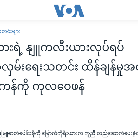
း သတင်းများ
ယားရဲ့ နျူကလီးယားလုပ်ရပ်
ှမ်းရေးသတင်း ထိန်ချန်မှုအ
ကန်ကို ကုလဝေဖန်
နုမြူဓာတ်ပေါင်းဖိုကို မြောက်ကိုရီးယားက ကူညီ တည်ဆောက်ပေးခဲ့တ