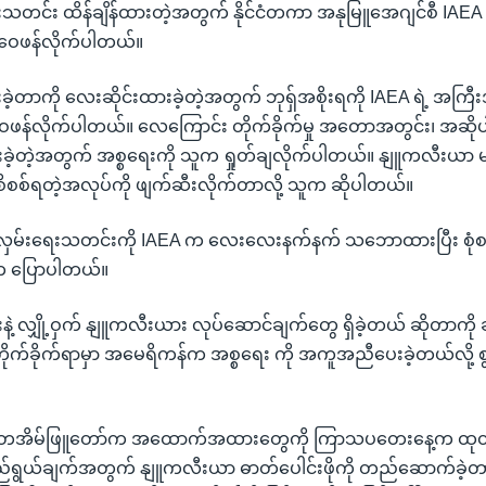
သတင်း ထိန်ချိန်ထားတဲ့အတွက် နိုင်ငံတကာ အနုမြူအေဂျင်စီ IA
င် ဝေဖန်လိုက်ပါတယ်။
့တာကို လေးဆိုင်းထားခဲ့တဲ့အတွက် ဘုရှ်အစိုးရကို IAEA ရဲ့ အကြ
ေဖန်လိုက်ပါတယ်။ လေကြောင်း တိုက်ခိုက်မှု အတောအတွင်း၊ အဆိုပါ 
းခဲ့တဲ့အတွက် အစ္စရေးကို သူက ရှုတ်ချလိုက်ပါတယ်။ နျူကလီးယာ မပ
 စိစစ်ရတဲ့အလုပ်ကို ဖျက်ဆီးလိုက်တာလို့ သူက ဆိုပါတယ်။
ှမ်းရေးသတင်းကို IAEA က လေးလေးနက်နက် သဘောထားပြီး စုံစ
i က ပြောပါတယ်။
နဲ့ လျှို့ဝှက် နျူကလီးယား လုပ်ဆောင်ချက်တွေ ရှိခဲ့တယ် ဆိုတာကိ
 တိုက်ခိုက်ရာမှာ အမေရိကန်က အစ္စရေး ကို အကူအညီပေးခဲ့တယ်လို့ စွပ
မတအိမ်ဖြူတော်က အထောက်အထားတွေကို ကြာသပတေးနေ့က ထုတ်
 ရည်ရွယ်ချက်အတွက် နျူကလီးယာ ဓာတ်ပေါင်းဖိုကို တည်ဆောက်ခဲ့တာ