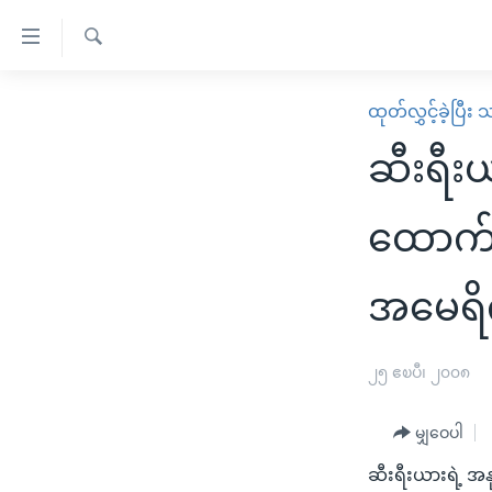
သုံး
ရ
ရှာဖွေ
လွယ်ကူ
မူလစာမျက်နှာ
ထုတ်လွှင့်ခဲ့ပြီ
ရ
စေ
မြန်မာ
လာ
ဆီးရီး
သည့်
ဒ်
ကမ္ဘာ့သတင်းများ
Link
ဗွီဒီယို
နိုင်ငံတကာ
ထောက်လ
များ
သတင်းလွတ်လပ်ခွင့်
အမေရိကန်
ပင်မ
အမေရိ
ရပ်ဝန်းတခု လမ်းတခု အလွန်
တရုတ်
အကြောင်းအရာ
အင်္ဂလိပ်စာလေ့လာမယ်
အစ္စရေး-ပါလက်စတိုင်း
သို့
၂၅ ဧၿပီ၊ ၂၀၀၈
အပတ်စဉ်ကဏ္ဍများ
အမေရိကန်သုံးအီဒီယံ
ကျော်
ကြည့်
ရေဒီယိုနှင့်ရုပ်သံ အချက်အလက်များ
မကြေးမုံရဲ့ အင်္ဂလိပ်စာ
ရေဒီယို
မျှဝေပါ
ရန်
ရေဒီယို/တီဗွီအစီအစဉ်
ရုပ်ရှင်ထဲက အင်္ဂလိပ်စာ
တီဗွီ
ပင်မ
ဆီးရီးယားရဲ့ အ