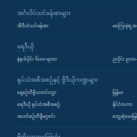
အင်္ဂလိပ်သင်ခန်းစာများ
အီဒီယံသင်ခန်းစာ
မကြေးမုံရဲ့အင
ရေဒီယို
နံနက်ပိုင်း ၆း၀၀-ရး၀၀
ညပိုင်း ၉း၀
ရုပ်သံအစီအစဉ်နှင့် ဗွီဒီယိုကဏ္ဍများ
နေ့စဉ်တီဗွီသတင်းလွှာ
မြန်မာ
ရေဒီယို ရုပ်သံအစီအစဉ်
နိုင်ငံတကာ
အပတ်စဉ်တီဗွီမဂ္ဂဇင်း
တွေ့ဆုံမေးမြန
ဗွီအိုအေအကြောင်း