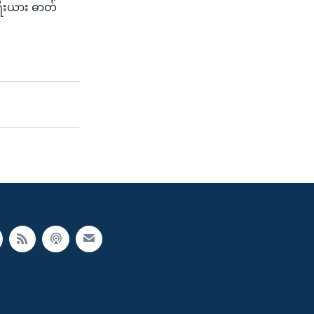
းရီးယား ဓာတ်