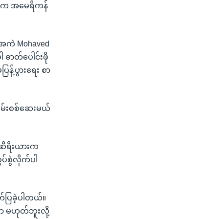
EA က အမေရိကန်
ီးအကဲ Mohaved
ဓာတ်ပေါင်းဖို
ြန့်ပွားရေး စာ
မ်းစစ်ဆေးမယ်
ု ဆီရီးယားက
်စွဲလိုက်ပါ
ပြခဲ့ပါတယ်။
 မဟုတ်ဘူးလို့