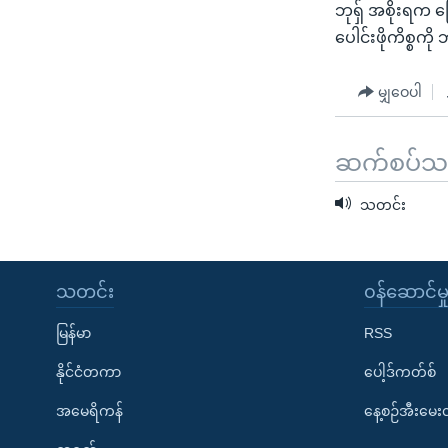
ဘုရှ် အစိုးရက ပ
ပေါင်းဖိုကိစ္စကိ
မျှဝေပါ
ဆက်စပ်သတင
သတင်း
သတင်း
၀န်ဆောင်မှ
မြန်မာ
RSS
နိုင်ငံတကာ
ပေါ့ဒ်ကတ်စ်
အမေရိကန်
နေ့စဉ်အီးမေ