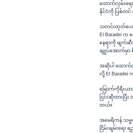
သုတပဒေသာ အင်္ဂလိပ်စာ
အ
ထောက်လှမ်းရေး
ညွန်း
နိုင်ငံကို ပြစ်တ
စာမျက်နှာ
သို့
သတင်းထုတ်ပေးခဲ
ကျော်
El Baradei က ဝ
ကြည့်
နေရာကို ဖျက်ဆီ
ရန်
ချုုပ်အောက်မှာ
ရှာဖွေ
ရန်
အဆိုပါ ထောက်လ
နေရာ
လို့ El Barade
သို့
မြောက်ကိုရီးယား
ကျော်
ငြင်းဆိုထားပြီး
ရန်
တယ်။
အမေရိကန် သမ္
ငြိမ်းချမ်းရေး