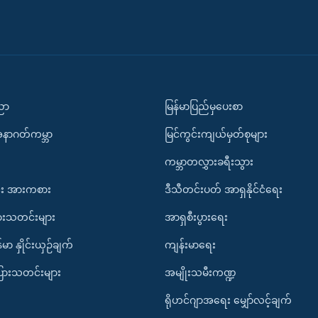
ပညာ
မြန်မာပြည်မှပေးစာ
အနာဂတ်ကမ္ဘာ
မြင်ကွင်းကျယ်မှတ်စုများ
ကမ္ဘာတလွှားခရီးသွား
း အားကစား
ဒီသီတင်းပတ် အာရှနိုင်ငံရေး
ားသတင်းများ
အာရှစီးပွားရေး
်မာ နှိုင်းယှဉ်ချက်
ကျန်းမာရေး
ပြားသတင်းများ
အမျိုးသမီးကဏ္ဍ
ရိုဟင်ဂျာအရေး မျှော်လင့်ချက်