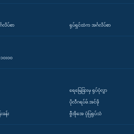
်္ဂလိပ်စာ
ရုပ်ရှင်ထဲက အင်္ဂလိပ်စာ
၀-၁၀း၀၀
ရေမြေခြားမှ ရုပ်ပုံလွှာ
ပိုလီဂရပ်ဖ်.အင်ဖို
်းခန်း
ဗွီအိုအေ ပုံပြရုပ်သံ