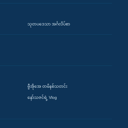
သုတပဒေသာ အင်္ဂလိပ်စာ
ဗွီအိုအေ တမိနစ်သတင်း
နော်သဇင်ရဲ့ Vlog