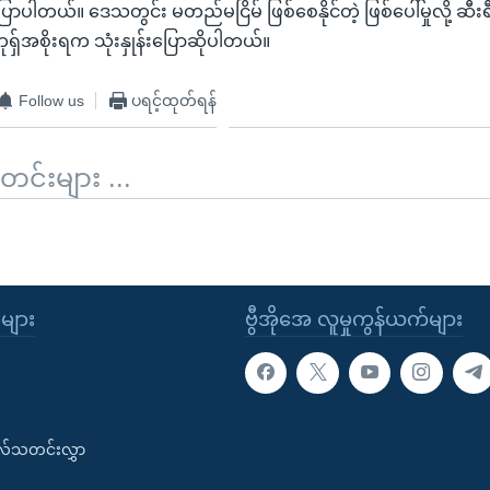
ြောပါတယ်။ ဒေသတွင်း မတည်မငြိမ် ဖြစ်စေနိုင်တဲ့ ဖြစ်ပေါ်မှုလို့ ဆီ
ု ဘုရှ်အစိုးရက သုံးနှုန်းပြောဆိုပါတယ်။
Follow us
ပရင့်ထုတ်ရန်
်းများ ...
ုများ
ဗွီအိုအေ လူမှုကွန်ယက်များ
းလ်သတင်းလွှာ