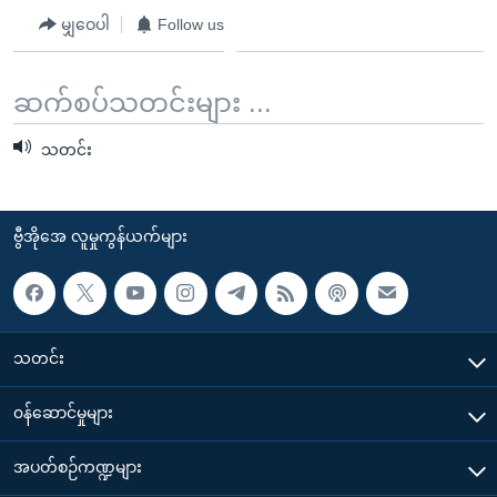
မျှဝေပါ
Follow us
ဆက်စပ်သတင်းများ ...
သတင်း
ဗွီအိုအေ လူမှုကွန်ယက်များ
သတင်း
၀န်ဆောင်မှုများ
အပတ်စဉ်ကဏ္ဍများ