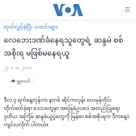
သုံး
ရ
လွယ်ကူ
ထုတ်လွှင့်ခဲ့ပြီး သတင်းများ
မူလစာမျက်နှာ
စေ
လေဘေးဒဏ်ခံနေရသူတွေရဲ့ ဆန္ဒမဲ စစ်
မြန်မာ
သည့်
အစိုးရ မဖြစ်မနေရယူ
ကမ္ဘာ့သတင်းများ
Link
ဗွီဒီယို
နိုင်ငံတကာ
၂၄ ေမ၊ ၂၀၀၈
များ
သတင်းလွတ်လပ်ခွင့်
အမေရိကန်
ပင်မ
မျှဝေပါ
ရပ်ဝန်းတခု လမ်းတခု အလွန်
တရုတ်
အကြောင်းအရာ
သို့
အင်္ဂလိပ်စာလေ့လာမယ်
အစ္စရေး-ပါလက်စတိုင်း
ဒီလ ၃ ရက်နေ့တုန်းက နာဂစ် ဆိုင်ကလုန်း လေမုန်တိုင်း
ကျော်
တိုက်ခတ်ခဲ့ရာ ဒေသတွေမှာ အခြေခံဥပဒေ အတည်ပြုရေး
အပတ်စဉ်ကဏ္ဍများ
အမေရိကန်သုံးအီဒီယံ
ကြည့်
ဒုတိယ အကြိမ် ဆန္ဒခံယူပွဲတွေကို မြန်မာ စစ်အစိုးရက ဒီကနေ့ပဲ
ရေဒီယိုနှင့်ရုပ်သံ အချက်အလက်များ
မကြေးမုံရဲ့ အင်္ဂလိပ်စာ
ရေဒီယို
ရန်
ကျင်းပလိုက် ပါတယ်။
ပင်မ
ရေဒီယို/တီဗွီအစီအစဉ်
ရုပ်ရှင်ထဲက အင်္ဂလိပ်စာ
တီဗွီ