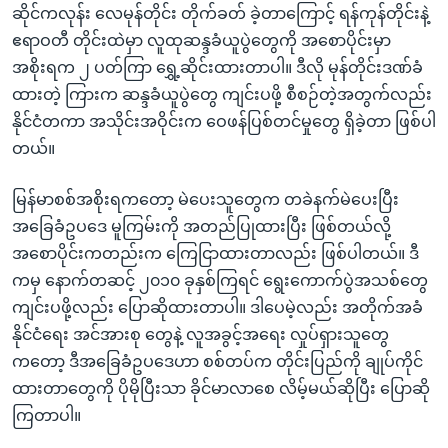
အ
ဆိုင်ကလုန်း လေမုန်တိုင်း တိုက်ခတ် ခဲ့တာကြောင့် ရန်ကုန်တိုင်းနဲ့
သုတပဒေသာ အင်္ဂလိပ်စာ
ညွန်း
Learning English
ဧရာဝတီ တိုင်းထဲမှာ လူထုဆန္ဒခံယူပွဲတွေကို အစောပိုင်းမှာ
စာမျက်နှာ
အစိုးရက ၂ ပတ်ကြာ ရွှေ့ဆိုင်းထားတာပါ။ ဒီလို မုန်တိုင်းဒဏ်ခံ
သို့
ဗွီအိုအေ လူမှုကွန်ယက်များ
ထားတဲ့ ကြားက ဆန္ဒခံယူပွဲတွေ ကျင်းပဖို့ စီစဉ်တဲ့အတွက်လည်း
ကျော်
နိုင်ငံတကာ အသိုင်းအဝိုင်းက ဝေဖန်ပြစ်တင်မှုတွေ ရှိခဲ့တာ ဖြစ်ပါ
ကြည့်
တယ်။
ရန်
ဘာသာစကားများ
ရှာဖွေ
မြန်မာစစ်အစိုးရကတော့ မဲပေးသူတွေက တခဲနက်မဲပေးပြီး
ရန်
အခြေခံဥပဒေ မူကြမ်းကို အတည်ပြုထားပြီး ဖြစ်တယ်လို့
နေရာ
အစောပိုင်းကတည်းက ကြေငြာထားတာလည်း ဖြစ်ပါတယ်။ ဒီ
သို့
ကမှ နောက်တဆင့် ၂၀၁၀ ခုနှစ်ကြရင် ရွေးကောက်ပွဲအသစ်တွေ
ကျော်
ကျင်းပဖို့လည်း ပြောဆိုထားတာပါ။ ဒါပေမဲ့လည်း အတိုက်အခံ
ရန်
နိုင်ငံရေး အင်အားစု တွေနဲ့ လူအခွင့်အရေး လှုပ်ရှားသူတွေ
ကတော့ ဒီအခြေခံဥပဒေဟာ စစ်တပ်က တိုင်းပြည်ကို ချုပ်ကိုင်
ထားတာတွေကို ပိုမိုပြီးသာ ခိုင်မာလာစေ လိမ့်မယ်ဆိုပြီး ပြောဆို
ကြတာပါ။