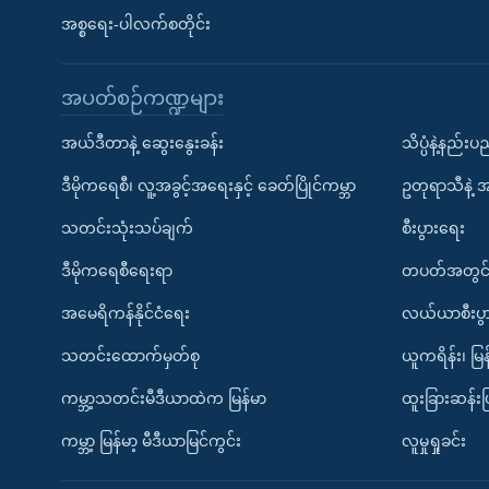
အစ္စရေး-ပါလက်စတိုင်း
အပတ်စဉ်ကဏ္ဍများ
အယ်ဒီတာနဲ့ ဆွေးနွေးခန်း
သိပ္ပံနဲ့နည်း
ဒီမိုကရေစီ၊ လူ့အခွင့်အရေးနှင့် ခေတ်ပြိုင်ကမ္ဘာ
ဥတုရာသီနဲ့ 
သတင်းသုံးသပ်ချက်
စီးပွားရေး
ဒီမိုကရေစီရေးရာ
တပတ်အတွင်
အမေရိကန်နိုင်ငံရေး
လယ်ယာစီးပွ
သတင်းထောက်မှတ်စု
ယူကရိန်း၊ မြန
ကမ္ဘာ့သတင်းမီဒီယာထဲက မြန်မာ
ထူးခြားဆန်း
ကမ္ဘာ့ မြန်မာ့ မီဒီယာမြင်ကွင်း
လူမှုရှုခင်း