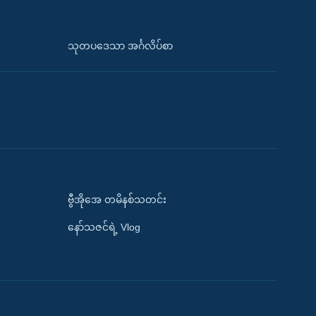
သုတပဒေသာ အင်္ဂလိပ်စာ
ဗွီအိုအေ တမိနစ်သတင်း
နော်သဇင်ရဲ့ Vlog