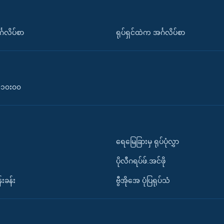
်္ဂလိပ်စာ
ရုပ်ရှင်ထဲက အင်္ဂလိပ်စာ
၀-၁၀း၀၀
ရေမြေခြားမှ ရုပ်ပုံလွှာ
ပိုလီဂရပ်ဖ်.အင်ဖို
်းခန်း
ဗွီအိုအေ ပုံပြရုပ်သံ