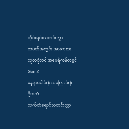
တိုင်းရင်းသတင်းလွှာ
တပတ်အတွင်း အားကစား
သုတစုံလင် အမေရိကန်တခွင်
Gen Z
နေရာပေါင်းစုံ အကြောင်းစုံ
ဒို့အသံ
သက်တံရောင်သတင်းလွှာ