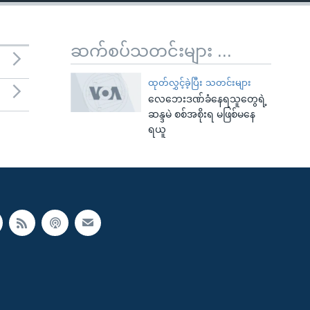
ဆက်စပ်သတင်းများ ...
ထုတ်လွှင့်ခဲ့ပြီး သတင်းများ
လေဘေးဒဏ်ခံနေရသူတွေရဲ့
ဆန္ဒမဲ စစ်အစိုးရ မဖြစ်မနေ
ရယူ