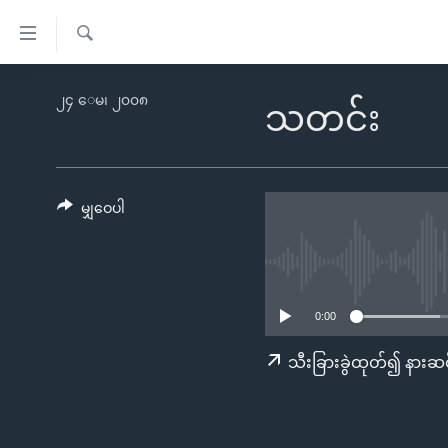
သုံး
ရ
ရှာဖွေ
လွယ်ကူ
မူလစာမျက်နှာ
၂၄ ေမ၊ ၂၀၀၈
ရ
သတင်း
စေ
မြန်မာ
လာ
သည့်
ဒ်
ကမ္ဘာ့သတင်းများ
Link
ဗွီဒီယို
နိုင်ငံတကာ
မျှဝေပါ
များ
သတင်းလွတ်လပ်ခွင့်
အမေရိကန်
ပင်မ
ရပ်ဝန်းတခု လမ်းတခု အလွန်
တရုတ်
အကြောင်းအရာ
အင်္ဂလိပ်စာလေ့လာမယ်
အစ္စရေး-ပါလက်စတိုင်း
သို့
0:00
အပတ်စဉ်ကဏ္ဍများ
အမေရိကန်သုံးအီဒီယံ
ကျော်
သီးခြားခွဲထုတ်၍ နားဆင
ကြည့်
ရေဒီယိုနှင့်ရုပ်သံ အချက်အလက်များ
မကြေးမုံရဲ့ အင်္ဂလိပ်စာ
ရေဒီယို
ရန်
ရေဒီယို/တီဗွီအစီအစဉ်
ရုပ်ရှင်ထဲက အင်္ဂလိပ်စာ
တီဗွီ
ပင်မ