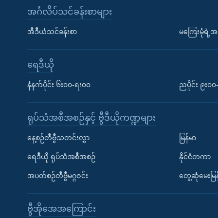
အင်္ဂလိပ်သင်ခန်းစာများ
အီဒီယံသင်ခန်းစာ
မကြေးမုံရဲ့အင
ရေဒီယို
နံနက်ပိုင်း ၆း၀၀-ရး၀၀
ညပိုင်း ၉း၀
ရုပ်သံအစီအစဉ်နှင့် ဗွီဒီယိုကဏ္ဍများ
နေ့စဉ်တီဗွီသတင်းလွှာ
မြန်မာ
ရေဒီယို ရုပ်သံအစီအစဉ်
နိုင်ငံတကာ
အပတ်စဉ်တီဗွီမဂ္ဂဇင်း
တွေ့ဆုံမေးမြန
ဗွီအိုအေအကြောင်း