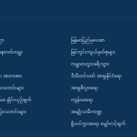
ပညာ
မြန်မာပြည်မှပေးစာ
အနာဂတ်ကမ္ဘာ
မြင်ကွင်းကျယ်မှတ်စုများ
ကမ္ဘာတလွှားခရီးသွား
း အားကစား
ဒီသီတင်းပတ် အာရှနိုင်ငံရေး
ားသတင်းများ
အာရှစီးပွားရေး
်မာ နှိုင်းယှဉ်ချက်
ကျန်းမာရေး
ပြားသတင်းများ
အမျိုးသမီးကဏ္ဍ
ရိုဟင်ဂျာအရေး မျှော်လင့်ချက်