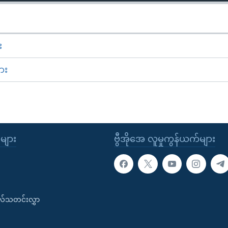
း
ား
ုများ
ဗွီအိုအေ လူမှုကွန်ယက်များ
းလ်သတင်းလွှာ