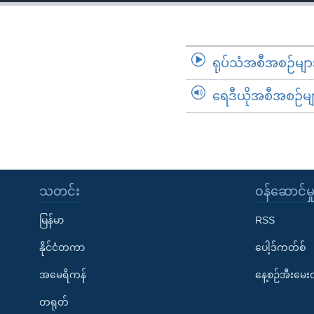
သုတပဒေသာ အင်္ဂလိပ်စာ
အ
ညွန်း
စာမျက်နှာ
သို့
ရုပ်သံအစီအစဉ်မျာ
ကျော်
ရေဒီယိုအစီအစဉ်မျ
ကြည့်
ရန်
ရှာဖွေ
ရန်
နေရာ
သတင်း
၀န်ဆောင်မှ
သို့
ကျော်
မြန်မာ
RSS
ရန်
နိုင်ငံတကာ
ပေါ့ဒ်ကတ်စ်
အမေရိကန်
နေ့စဉ်အီးမေ
တရုတ်