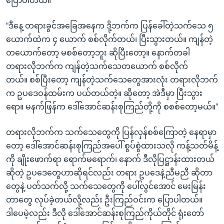
ပြောပါတယ်။
“ဒီနေ့ တရားခွင်အခြေအနေက ဒို့ဘက်က ပြန်ခေါ်တဲ့သက်သေ ၅
ယောက်ထဲက ၄ ယောက် စစ်လိုက်တယ်၊ ပြီးသွားတယ်။ ကျန်တဲ့
တယောက်တော့ မစစ်တော့ဘူး ဆိုပြီးတော့။ နောက်တခါ
တရားလိုဘက်က ကျန်တဲ့သက်သေတယောက် စစ်လိုက်
တယ်။ စစ်ပြီးတော့ ကျန်တဲ့သက်သေတွေအားလုံး တရားလိုဘက်
က ဥပဒေဝန်ထမ်းက ပယ်တယ်တဲ့။ ဆိုတော့ အဲဒီမှာ ပြီးသွား
ရော။ မနက်ဖြန်က ဒေါ်အောင်ဆန်းစုကြည်တို့ကို စစစ်တော့မယ်။”
တရားလိုဘက်က သက်သေတွေကို ပြန်လှန်စစ်ကြောတဲ့ နေရာမှာ
တော့ ဒေါ်အောင်ဆန်းစုကြည်အပေါ် စွပ်စွဲထားသလို ကန့်သတ်မိန့်
ကို ချိုးဖောက်ရာ ရောက်မရောက်၊ နောက် ဒီလိုပြဋ္ဌာန်းထားတယ်
ဆိုတဲ့ ဥပဒေတွေဟာဆိုရင်လည်း တရား ဥပဒေနဲ့ညီမညီ ဆိုတာ
တွေနဲ့ ပတ်သက်လို့ သက်သေတွေကို ပေါ်လွင်အောင် မေးမြန်း
တာတွေ လုပ်ခဲ့တယ်လို့လည်း ဦးကြည်ဝင်းက ပြောပါတယ်။
ဒါပေမဲ့လည်း ဒီလို ဒေါ်အောင်ဆန်းစုကြည်ကိုယ်တိုင် ရုံးတော်