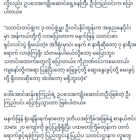
လို့လည်း ဥပဒေအကျိုးဆောင်ရှေ့နေကြီး ဦးကြည်ဝင်းက ပြော
ပါတယ်။
“သတင်းတပ်ဖွဲ့က ဒု-တပ်ဖွဲ့မှူး ဦးဝင်းနိုင်ထွန်းက အခုညနေပိုင်း
မှာ အန်ကယ်တို့ကို လာပြောတာက မနက်ဖြန် သတင်းစာ
ရှင်းလင်းပွဲ ရှိမယ်တဲ့။ အဲဒီရုံးမှာပဲ၊ မနက် ၈ နာရီဆိုတော့ ၇ နာရီအ
ရောက် လာခဲ့ကြဖို့၊ သံတမန်ပါမယ်လို့တော့ မပြောဘူး၊
သတင်းထောက်တွေလို့ ပြောတယ်။ ကိုဉာဏ်ဝင်းကမေးတယ်၊
ကျနော်တို့ကရော ပြန်ပြီးတော့ ဖြေခွင့်တို့ ဆွေးနွေးခွင့်တို့ မေးခွင့်
တို့ ရှိလားဆိုတော့ အဲဒါတော့ မရှိဘူးတဲ့။”
ဒေါ်အောင်ဆန်းစုကြည်ရဲ့ ဥပဒေအကျိုးဆောင်တဦးဖြစ်တဲ့ ဦး
ကြည်ဝင်း ပြောပြသွားတာ ဖြစ်ပါတယ်။
မနက်ဖြန် ရုံးချိန်းရက်မှာတော့ ဒုတိယအကြိမ်အဖြစ်နဲ့ စာနယ်ဇင်း
သမား ၂၀ ကျော်ကို ခွင့်ပြုဖို့ရှိပြီး ပထမတကြိမ်တုန်းက တက်
ရောက်ခွင့်ရခဲ့ကြတဲ့ ပြည်တွင်းနဲ့ ပြည်ပ သတင်းဌာနက လူတွေ