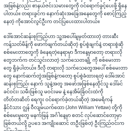
အ
သုတပဒေသာ အင်္ဂလိပ်စာ
အဖြစ်နဲ့လည်း စာနယ်ဇင်းသမားတွေကို ဝင်ရောက်ခွင့်ပေးဖို့ ရှိနေ
ညွန်း
Learning English
ပါတယ်။ တရားခွင်က နောက်ဆုံးအခြေအနေတွေကို စောင့်ကြည့်
စာမျက်နှာ
နေတဲ့ ကိုအောင်လွင်ဦးက တင်ပြပေးထားပါတယ်။
သို့
ဗွီအိုအေ လူမှုကွန်ယက်များ
ကျော်
ဒေါ်အောင်ဆန်းစုကြည်ဟာ သူ့အပေါ်ချမှတ်ထားတဲ့ တားဆီး
ကြည့်
ကန့်သတ်မိန့်ကို ဖောက်ဖျက်တယ်ဆိုတဲ့ စွပ်စွဲချက်နဲ့ တရားစွဲဆို
ရန်
စစ်မေးတာတွေကို ခံနေရတဲ့နေရာမှာ ဒီကနေ့မှာတော့ တရားလို
ဘာသာစကားများ
ရှာဖွေ
တွေဘက်က တင်သွင်းလာတဲ့ သက်သေတချို့ ကို စစ်မေးတာ
ရန်
တွေ ရှိခဲ့ပါတယ်။ ဒီလို တရားလို သက်သေတွေအပေါ် စစ်မေးတာ
နေရာ
တွေ နောက်ဆက်တွဲအဖြစ်နဲ့ကတော့ စွပ်စွဲခံထားရတဲ့ ဒေါ်အောင်
သို့
ဆန်းစုကြည်၊ နောက် သူနဲ့အတူ အဖော်အဖြစ်နေထိုင်သူ ဒေါ်ခင်
ကျော်
ခင်ဝင်း၊ သမီးဖြစ်သူ မဝင်းမမ နဲ့ နေအိမ်ခြံဝင်းထဲကို
ရန်
တိတ်တဆိတ် ရေကူး ဝင်ရောက်ခဲ့တယ်ဆိုတဲ့ အမေရိကန်
နိုင်ငံသား ဂျွန် ဝီလျမ်ယက်ထော (John William Yettaw) တို့ကို
စစ်မေးမှုတွေ မနက်ဖြန် အင်္ဂါနေ့မှာ စတင် လုပ်ဆောင်တော့မှာ
ဖြစ်တယ်လို့ ဥပဒေ အကျိုးဆောင် တဦးဖြစ်တဲ့ ဦးကြည်ဝင်းက