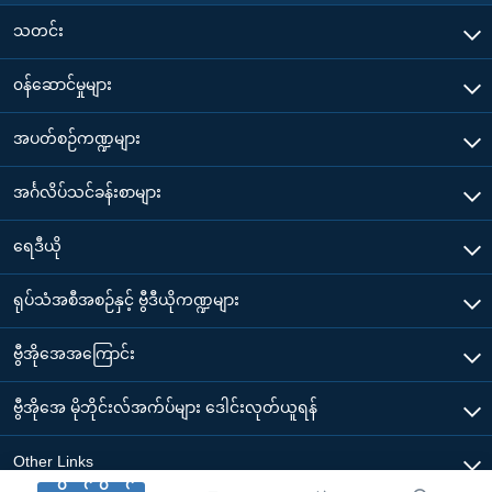
သတင်း
၀န်ဆောင်မှုများ
အပတ်စဉ်ကဏ္ဍများ
အင်္ဂလိပ်သင်ခန်းစာများ
ရေဒီယို
ရုပ်သံအစီအစဉ်နှင့် ဗွီဒီယိုကဏ္ဍများ
ဗွီအိုအေအကြောင်း
ဗွီအိုအေ မိုဘိုင်းလ်အက်ပ်များ ဒေါင်းလုတ်ယူရန်
Other Links