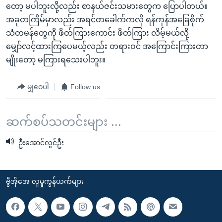
တော့ မပါဘူးလို့လည်း စာနယ်ဇင်းသမားတွေက ပြောပါတယ်။
အခုတကြိမ်မှာလည်း အရင်တခေါက်ကလို ရန်ကုန်အခြေစိုက်
သံတမန်တွေကို ဖိတ်ကြားကောင်း ဖိတ်ကြား လိမ့်မယ်လို့
မျှော်လင့်ထားကြပေမယ့်လည်း တရားဝင် အကြောင်းကြားတာ
မျိုးတော့ မကြားရသေးပါဘူး။
မျှဝေပါ
Follow us
ဆက်စပ်သတင်းများ ...
ဦးအောင်လွင်ဦး
ဗွီအိုအေ လူမှုကွန်ယက်များ