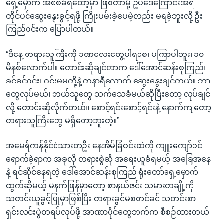
ရှေ့မှောက် အစစ်ခံရတော့မှာ ဖြစ်တာမို့ ဥပဒေကြောင်းအရ
တိုင်ပင်ဆွေးနွေးခွင့်ရဖို့ ကြိုးပမ်းခဲ့ပေမဲ့လည်း မရခဲ့ဘူးလို့ ဦး
ကြည်ဝင်းက ပြောပါတယ်။
“ဒီနေ့ တရားသူကြီးကို ခဏလေးတွေ့ပါရစေ၊ မကြာပါဘူး၊ ၁၀
မိနစ်လောက်ပါ။ တောင်းဆိုချင်တာက ဒေါ်အောင်ဆန်းစုကြည်၊
ခင်ခင်ဝင်း၊ ဝင်းမမတို့နဲ့ တနာရီလောက် ဆွေးနွေးချင်တယ်။ ဘာ
တွေလုပ်မယ်၊ ဘယ်သူတွေ သက်သေခံမယ်ဆိုပြီးတော့ လုပ်ချင်
လို့ တောင်းဆိုလိုက်တယ်။ စောင့်ရင်းစောင့်ရင်းနဲ့ နောက်ကျတော့
တရားသူကြီးတွေ မရှိတော့ဘူးတဲ့။”
အမေရိကန်နိုင်ငံသားတဦး နေအိမ်ခြံဝင်းထဲကို ကျူးကျော်ဝင်
ရောက်ခဲ့ရာက အခုလို တရားစွဲဆို အရေးယူခံရမယ့် အခြေအနေ
နဲ့ ရင်ဆိုင်နေရတဲ့ ဒေါ်အောင်ဆန်းစုကြည် ရုံးတော်ရှေ့မှောက်
ထွက်ဆိုမယ့် မနက်ဖြန်မှာတော့ စာနယ်ဇင်း သမားတချို့ကို
သတင်းယူခွင့်ပြုမှာဖြစ်ပြီး တရားခွင်မစတင်ခင် သတင်းစာ
ရှင်းလင်းပွဲတရပ်လုပ်ဖို့ အာဏာပိုင်တွေဘက်က စီစဉ်ထားတယ်