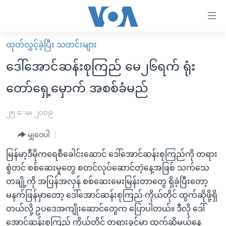
သုံး
ရ
လွယ်ကူ
ထုတ်လွှင့်ခဲ့ပြီး သတင်းများ
မူလစာမျက်နှာ
စေ
ဒေါ်အောင်ဆန်းစုကြည် မေ၂၆ရက် ရုံး
မြန်မာ
သည့်
တော်ရှေ့မှောက် အစစ်ခံမည်
ကမ္ဘာ့သတင်းများ
Link
ဗွီဒီယို
နိုင်ငံတကာ
၂၅ ေမ၊ ၂၀၀၉
များ
သတင်းလွတ်လပ်ခွင့်
အမေရိကန်
ပင်မ
မျှဝေပါ
ရပ်ဝန်းတခု လမ်းတခု အလွန်
တရုတ်
အကြောင်းအရာ
မြန်မာ့ဒီမိုကရေစီခေါင်းဆောင် ဒေါ်အောင်ဆန်းစုကြည်ကို တရား
သို့
အင်္ဂလိပ်စာလေ့လာမယ်
အစ္စရေး-ပါလက်စတိုင်း
စွဲတင် စစ်ဆေးမှုတွေ စတင်လုပ်ဆောင်တဲ့နေ့အဖြစ် သက်သေ
ကျော်
အပတ်စဉ်ကဏ္ဍများ
အမေရိကန်သုံးအီဒီယံ
တချို့ကို အပြန်အလှန် စစ်ဆေးမေးမြန်းတာတွေ ရှိခဲ့ပြီးတော့
ကြည့်
မနက်ဖြန်မှာတော့ ဒေါ်အောင်ဆန်းစုကြည် ကိုယ်တိုင် ထွက်ဆိုဖို့ရှိ
ရေဒီယိုနှင့်ရုပ်သံ အချက်အလက်များ
မကြေးမုံရဲ့ အင်္ဂလိပ်စာ
ရေဒီယို
ရန်
တယ်လို့ ဥပဒေအကျိုးဆောင်တွေက ပြောပါတယ်။ ဒီလို ဒေါ်
ပင်မ
ရေဒီယို/တီဗွီအစီအစဉ်
ရုပ်ရှင်ထဲက အင်္ဂလိပ်စာ
တီဗွီ
အောင်ဆန်းစုကြည် ကိုယ်တိုင် တရားခွင်မှာ ထွက်ဆိုမယ့်နေ့