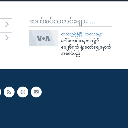
ဆက်စပ်သတင်းများ ...
ထုတ်လွှင့်ခဲ့ပြီး သတင်းများ
ဒေါ်အောင်ဆန်းစုကြည်
မေ၂၆ရက် ရုံးတော်ရှေ့မှောက်
အစစ်ခံမည်