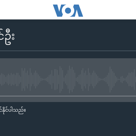
်ဦး
No media source currently availa
်နိုင်ပါသည်။