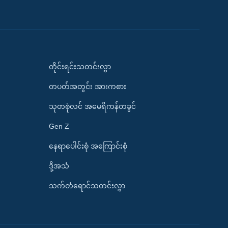
တိုင်းရင်းသတင်းလွှာ
တပတ်အတွင်း အားကစား
သုတစုံလင် အမေရိကန်တခွင်
Gen Z
နေရာပေါင်းစုံ အကြောင်းစုံ
ဒို့အသံ
သက်တံရောင်သတင်းလွှာ