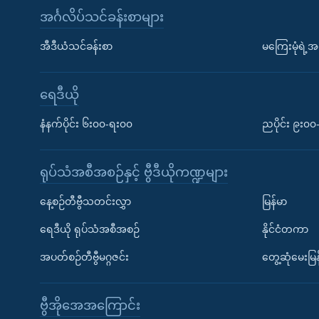
အင်္ဂလိပ်သင်ခန်းစာများ
အီဒီယံသင်ခန်းစာ
မကြေးမုံရဲ့အင
ရေဒီယို
နံနက်ပိုင်း ၆း၀၀-ရး၀၀
ညပိုင်း ၉း၀
ရုပ်သံအစီအစဉ်နှင့် ဗွီဒီယိုကဏ္ဍများ
နေ့စဉ်တီဗွီသတင်းလွှာ
မြန်မာ
ရေဒီယို ရုပ်သံအစီအစဉ်
နိုင်ငံတကာ
အပတ်စဉ်တီဗွီမဂ္ဂဇင်း
တွေ့ဆုံမေးမြန
ဗွီအိုအေအကြောင်း