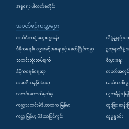
အစ္စရေး-ပါလက်စတိုင်း
အပတ်စဉ်ကဏ္ဍများ
အယ်ဒီတာနဲ့ ဆွေးနွေးခန်း
သိပ္ပံနဲ့နည်း
ဒီမိုကရေစီ၊ လူ့အခွင့်အရေးနှင့် ခေတ်ပြိုင်ကမ္ဘာ
ဥတုရာသီနဲ့ 
သတင်းသုံးသပ်ချက်
စီးပွားရေး
ဒီမိုကရေစီရေးရာ
တပတ်အတွင်
အမေရိကန်နိုင်ငံရေး
လယ်ယာစီးပွ
သတင်းထောက်မှတ်စု
ယူကရိန်း၊ မြန
ကမ္ဘာ့သတင်းမီဒီယာထဲက မြန်မာ
ထူးခြားဆန်း
ကမ္ဘာ့ မြန်မာ့ မီဒီယာမြင်ကွင်း
လူမှုရှုခင်း