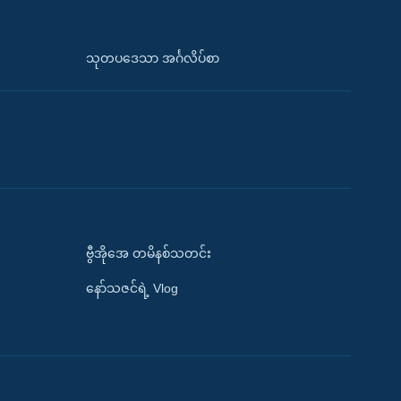
သုတပဒေသာ အင်္ဂလိပ်စာ
ဗွီအိုအေ တမိနစ်သတင်း
နော်သဇင်ရဲ့ Vlog