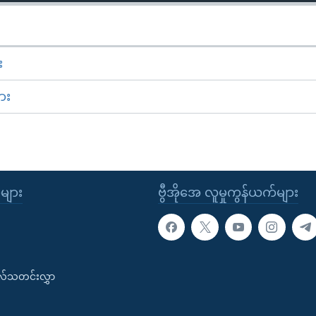
း
ား
ုများ
ဗွီအိုအေ လူမှုကွန်ယက်များ
းလ်သတင်းလွှာ