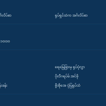
်္ဂလိပ်စာ
ရုပ်ရှင်ထဲက အင်္ဂလိပ်စာ
၀-၁၀း၀၀
ရေမြေခြားမှ ရုပ်ပုံလွှာ
ပိုလီဂရပ်ဖ်.အင်ဖို
်းခန်း
ဗွီအိုအေ ပုံပြရုပ်သံ