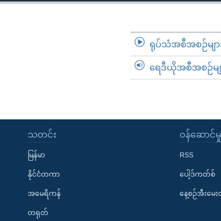
သုတပဒေသာ အင်္ဂလိပ်စာ
အ
ညွန်း
စာမျက်နှာ
သို့
ရုပ်သံအစီအစဉ်မျာ
ကျော်
ရေဒီယိုအစီအစဉ်မျ
ကြည့်
ရန်
ရှာဖွေ
ရန်
နေရာ
သတင်း
၀န်ဆောင်မှ
သို့
ကျော်
မြန်မာ
RSS
ရန်
နိုင်ငံတကာ
ပေါ့ဒ်ကတ်စ်
အမေရိကန်
နေ့စဉ်အီးမေ
တရုတ်