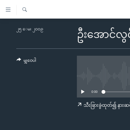
သုံး
ရ
ရှာဖွေ
လွယ်ကူ
မူလစာမျက်နှာ
၂၅ ေမ၊ ၂၀၀၉
ရ
ဦးအောင်လွင
စေ
မြန်မာ
လာ
သည့်
ဒ်
ကမ္ဘာ့သတင်းများ
Link
ဗွီဒီယို
နိုင်ငံတကာ
မျှဝေပါ
များ
သတင်းလွတ်လပ်ခွင့်
အမေရိကန်
ပင်မ
ရပ်ဝန်းတခု လမ်းတခု အလွန်
တရုတ်
အကြောင်းအရာ
အင်္ဂလိပ်စာလေ့လာမယ်
အစ္စရေး-ပါလက်စတိုင်း
သို့
0:00
အပတ်စဉ်ကဏ္ဍများ
အမေရိကန်သုံးအီဒီယံ
ကျော်
သီးခြားခွဲထုတ်၍ နားဆင
ကြည့်
ရေဒီယိုနှင့်ရုပ်သံ အချက်အလက်များ
မကြေးမုံရဲ့ အင်္ဂလိပ်စာ
ရေဒီယို
ရန်
ရေဒီယို/တီဗွီအစီအစဉ်
ရုပ်ရှင်ထဲက အင်္ဂလိပ်စာ
တီဗွီ
ပင်မ