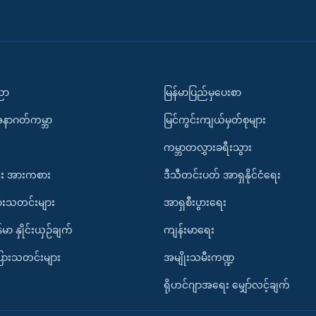
ပညာ
မြန်မာပြည်မှပေးစာ
အနာဂတ်ကမ္ဘာ
မြင်ကွင်းကျယ်မှတ်စုများ
ကမ္ဘာတလွှားခရီးသွား
း အားကစား
ဒီသီတင်းပတ် အာရှနိုင်ငံရေး
ားသတင်းများ
အာရှစီးပွားရေး
်မာ နှိုင်းယှဉ်ချက်
ကျန်းမာရေး
ပြားသတင်းများ
အမျိုးသမီးကဏ္ဍ
ရိုဟင်ဂျာအရေး မျှော်လင့်ချက်