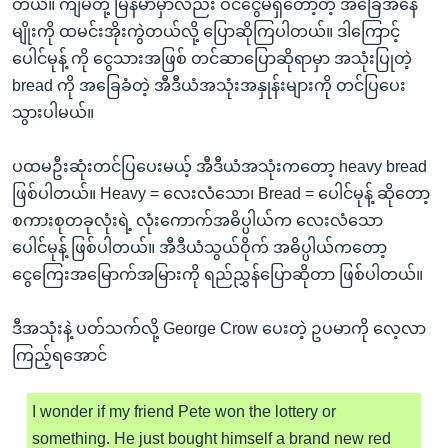
တယ်။ ကျမတို့ မြန်မာမှာလည်း ဝင်ငွေမရှိတော့တဲ့ အခြေအနေ
မျိုးကို ထမင်းအိုးကွဲတယ်လို့ ပြောဆိုကြပါတယ်။ ဒါကြောင့်
ပေါင်မုန့် ကို ငွေသားအဖြစ် တင်ဆာပြောဆိုရာမှာ အသုံးပြုတဲ့
bread ကို အခြေခံတဲ့ အီဒီယံအသုံးအနှုန်းများကို တင်ပြပေး
သွားပါမယ်။
ပထမဦးဆုံးတင်ပြပေးမယ့် အီဒီယံအသုံးကတော့ heavy bread
ဖြစ်ပါတယ်။ Heavy = လေးလံသော၊ Bread = ပေါင်မုန့် ဆိုတော့
စကားစုတခုလုံးရဲ့ လုံးကောက်အဓိပ္ပါယ်က လေးလံသော
ပေါင်မုန့် ဖြစ်ပါတယ်။ အီဒီယံသွယ်ဝိုက် အဓိပ္ပါယ်ကတော့
ငွေကြေးအမြောက်အမြားကို ရည်ညွှန်ပြောဆိုတာ ဖြစ်ပါတယ်။
ဒီအသုံးနဲ့ ပတ်သက်လို့ George Crow ပေးတဲ့ ဥပမာကို လေ့လာ
ကြည့်ရအောင်
I wonder if my friend Pete won the lottery or
something. He just bought himself a brand new red