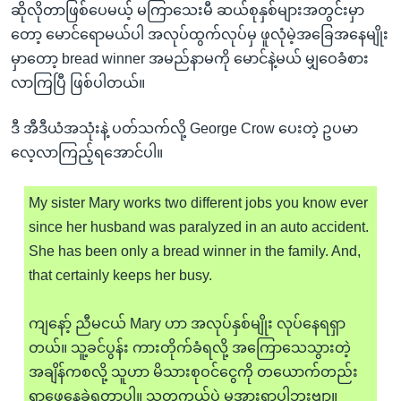
ဆိုလိုတာဖြစ်ပေမယ့် မကြာသေးမီ ဆယ်စုနှစ်များအတွင်းမှာ
တော့ မောင်ရောမယ်ပါ အလုပ်ထွက်လုပ်မှ ဖူလုံမဲ့အခြေအနေမျိုး
မှာတော့ bread winner အမည်နာမကို မောင်နဲ့မယ် မျှဝေခံစား
လာကြပြီ ဖြစ်ပါတယ်။
ဒီ အီဒီယံအသုံးနဲ့ ပတ်သက်လို့ George Crow ပေးတဲ့ ဥပမာ
လေ့လာကြည့်ရအောင်ပါ။
My sister Mary works two different jobs you know ever
since her husband was paralyzed in an auto accident.
She has been only a bread winner in the family. And,
that certainly keeps her busy.
ကျနော့် ညီမငယ် Mary ဟာ အလုပ်နှစ်မျိုး လုပ်နေရရှာ
တယ်။ သူ့ခင်ပွန်း ကားတိုက်ခံရလို့ အကြောသေသွားတဲ့
အချိန်ကစလို့ သူဟာ မိသားစုဝင်ငွေကို တယောက်တည်း
ရှာဖွေနေခဲ့ရတာပါ။ သူတကယ်ပဲ မအားရှာပါဘူးဗျာ။