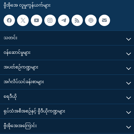
ဗွီအိုအေ လူမှုကွန်ယက်များ
သတင်း
၀န်ဆောင်မှုများ
အပတ်စဉ်ကဏ္ဍများ
အင်္ဂလိပ်သင်ခန်းစာများ
ရေဒီယို
ရုပ်သံအစီအစဉ်နှင့် ဗွီဒီယိုကဏ္ဍများ
ဗွီအိုအေအကြောင်း