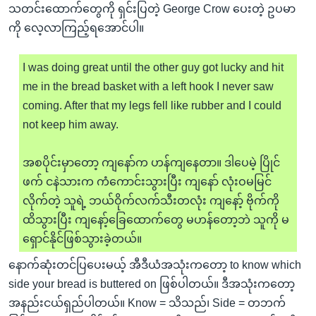
သတင်းထောက်တွေကို ရှင်းပြတဲ့ George Crow ပေးတဲ့ ဥပမာ
ကို လေ့လာကြည့်ရအောင်ပါ။
I was doing great until the other guy got lucky and hit
me in the bread basket with a left hook I never saw
coming. After that my legs fell like rubber and I could
not keep him away.
အစပိုင်းမှာတော့ ကျနော်က ဟန်ကျနေတာ။ ဒါပေမဲ့ ပြိုင်
ဖက် ငနဲသားက ကံကောင်းသွားပြီး ကျနော် လုံးဝမမြင်
လိုက်တဲ့ သူရဲ့ ဘယ်ဝိုက်လက်သီးတလုံး ကျနော့် ဗိုက်ကို
ထိသွားပြီး ကျနော့်ခြေထောက်တွေ မဟန်တော့ဘဲ သူကို မ
ရှောင်နိုင်ဖြစ်သွားခဲ့တယ်။
နောက်ဆုံးတင်ပြပေးမယ့် အီဒီယံအသုံးကတော့ to know which
side your bread is buttered on ဖြစ်ပါတယ်။ ဒီအသုံးကတော့
အနည်းငယ်ရှည်ပါတယ်။ Know = သိသည်၊ Side = တဘက်