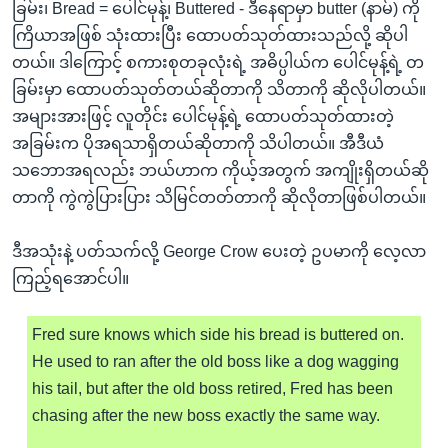
ခြမ်း၊ Bread = ပေါင်မုန့်၊ Buttered - ဒီနေရာမှာ butter (နာမ်) ကို
ကြိယာအဖြစ် သုံးထားပြီး ထောပတ်သုတ်ထားသည်လို့ ဆိုပါ
တယ်။ ဒါကြောင့် စကားစုတခုလုံးရဲ့ အဓိပ္ပါယ်က ပေါင်မုန့်ရဲ့ တ
ခြမ်းမှာ ထောပတ်သုတ်တယ်ဆိုတာကို သိတာကို ဆိုလိုပါတယ်။
အများအားဖြင့် လူတိုင်း ပေါင်မုန့်ရဲ့ ထောပတ်သုတ်ထားတဲ့
အခြမ်းက ပိုအရသာရှိတယ်ဆိုတာကို သိပါတယ်။ အီဒီယံ
သဘောအရလည်း ဘယ်ဟာက ကိုယ့်အတွက် အကျိုးရှိတယ်ဆို
တာကို ကွဲကွဲပြားပြား သိမြင်တတ်တာကို ဆိုလိုတာဖြစ်ပါတယ်။
ဒီအသုံးနဲ့ ပတ်သက်လို့ George Crow ပေးတဲ့ ဥပမာကို လေ့လာ
ကြည့်ရအောင်ပါ။
Fred sure knows which side his bread is buttered on.
He used to ran after the old boss like a dog wagging
his tail, but after the old boss retired, Fred has been
chasing after the new boss exactly the same way.