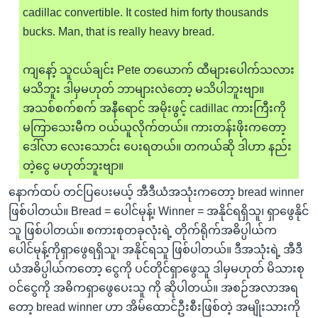
cadillac convertible. It costed him forty thousands
bucks. Man, that is really heavy bread.
ကျနော့် သူငယ်ချင်း Pete တယောက် ထီများပေါက်သလား
မသိဘူး ဒါမှမဟုတ် ဘာများလဲတော့ မသိပါဘူးဗျာ။
အသစ်စက်စက် အနီရောင် အမိုးဖွင့် cadillac ကားကြီးကို
မကြာသေးမီက ဝယ်ယူလိုက်တယ်။ ကားတန်းဖိုးကတော့
ဒေါ်လာ လေးသောင်း ပေးရတယ်။ တကယ်ဆို ဒါဟာ နည်း
တဲ့ငွေ မဟုတ်ဘူးဗျာ။
နောက်ထပ် တင်ပြပေးမယ့် အီဒီယံအသုံးကတော့ bread winner
ဖြစ်ပါတယ်။ Bread = ပေါင်မုန့်၊ Winner = အနိုင်ရရှိသူ၊ ရှာဖွေနိုင်
သူ ဖြစ်ပါတယ်။ စကားစုတခုလုံးရဲ့ တိုက်ရိုက်အဓိပ္ပါယ်က
ပေါင်မုန့်ကိုရှာဖွေရရှိသူ၊ အနိုင်ရသူ ဖြစ်ပါတယ်။ ဒီအသုံးရဲ့ အီဒီ
ယံအဓိပ္ပါယ်ကတော့ ငွေကို ပင်တိုင်ရှာဖွေသူ ဒါမှမဟုတ် မိသားစု
ဝင်ငွေကို အဓိကရှာဖွေပေးသူ ကို ဆိုပါတယ်။ အစဉ်အလာအရ
တော့ bread winner ဟာ အိမ်ထောင်ဦးစီးဖြစ်တဲ့ အမျိုးသားကို