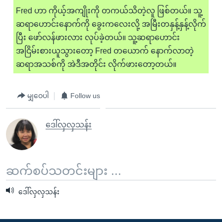
Fred ဟာ ကိုယ့်အကျိုးကို တကယ်သိတဲ့လူ ဖြစ်တယ်။ သူ့
ဆရာဟောင်းနောက်ကို ခွေးကလေးလို့ အမြီးတနှန့်နှန့်လိုက်
ပြီး ဖော်လန်ဖားလား လုပ်ခဲ့တယ်။ သူ့ဆရာဟောင်း
အငြိမ်းစားယူသွားတော့ Fred တယောက် နောက်လာတဲ့
ဆရာအသစ်ကို အဲဒီအတိုင်း လိုက်ဖားတော့တယ်။
မျှဝေပါ
Follow us
ဒေါ်လှလှသန်း
ဆက်စပ်သတင်းများ ...
ဒေါ်လှလှသန်း