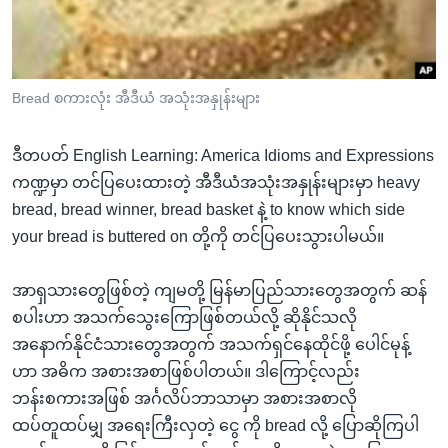
အ
သုတပဒေသာ အင်္ဂလိပ်စာ
ညွန်း
Learning English
စာမျက်နှာ
သို့
ဗွီအိုအေ လူမှုကွန်ယက်များ
Bread စကားလုံး အီဒီယံ အသုံးအနှုန်းများ
ကျော်
ကြည့်
ဒီတပတ် English Learning: America Idioms and Expressions
ရန်
ကဏ္ဍမှာ တင်ပြပေးထားတဲ့ အီဒီယံအသုံးအနှုန်းများမှာ heavy
ဘာသာစကားများ
ရှာဖွေ
bread, bread winner, bread basket နဲ့ to know which side
ရန်
your bread is buttered on တို့ကို တင်ပြပေးသွားပါမယ်။
နေရာ
သို့
အာရှသားတွေဖြစ်တဲ့ ကျမတို့ မြန်မာပြည်သားတွေအတွက် ဆန်
ကျော်
စပါးဟာ အသက်သွေးကြောဖြစ်တယ်လို့ ဆိုနိုင်သလို
ရန်
အနောက်နိုင်ငံသားတွေအတွက် အသက်ရှင်နေထိုင်ဖို့ ပေါင်မုန့်
ဟာ အဓိက အစားအစာဖြစ်ပါတယ်။ ဒါကြောင့်လည်း
ဘန်းစကားအဖြစ် အင်္ဂလိပ်ဘာသာမှာ အစားအစာလို
ထပ်တူထပ်မျှ အရေးကြီးလှတဲ့ ငွေ ကို bread လို့ ပြောဆိုကြပါ