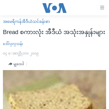
သုံး
ရ
လွယ်ကူ
အမေရိကန်အီဒီယံသင်ခန်းစာ
မူလစာမျက်နှာ
စေ
Bread စကားလုံး အီဒီယံ အသုံးအနှုန်းများ
မြန်မာ
သည့်
ကမ္ဘာ့သတင်းများ
ဒေါ်လှလှသန်း
Link
ဗွီဒီယို
နိုင်ငံတကာ
၀၄ ေအာက္တိုဘာ၊ ၂၀၀၉
များ
သတင်းလွတ်လပ်ခွင့်
အမေရိကန်
မျှဝေပါ
ပင်မ
ရပ်ဝန်းတခု လမ်းတခု အလွန်
တရုတ်
အကြောင်းအရာ
သို့
အင်္ဂလိပ်စာလေ့လာမယ်
အစ္စရေး-ပါလက်စတိုင်း
ကျော်
အပတ်စဉ်ကဏ္ဍများ
အမေရိကန်သုံးအီဒီယံ
ကြည့်
ရေဒီယိုနှင့်ရုပ်သံ အချက်အလက်များ
မကြေးမုံရဲ့ အင်္ဂလိပ်စာ
ရေဒီယို
ရန်
ပင်မ
ရေဒီယို/တီဗွီအစီအစဉ်
ရုပ်ရှင်ထဲက အင်္ဂလိပ်စာ
တီဗွီ