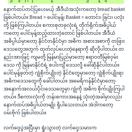
နောက်ထပ်တင်ပြပေးမယ့် အီဒီယံအသုံးကတော့ bread basket
ဖြစ်ပါတယ်။ Bread = ပေါင်မုန့်၊ Basket = တောင်း၊ ခြင်း၊ ပလုံး
တို့ ဖြစ်ကြပါတယ်။ စကားစုတခုလုံးရဲ့ တိုက်ရိုက်အဓိပ္ပါယ်
ကတော့ ပေါင်မုန့်ထည့်ထားတဲ့တောင် ဖြစ်ပါတယ်။ အီဒီယံ
အဓိပ္ပါယ်မှာတော့ နိုင်ငံတနိုင်ငံမှာ အဓိက အစားအစာကို တခြား
ဒေသတွေအတွက် ထုတ်လုပ်ပေးတဲ့နေရာကို ဆိုလိုပါတယ်။ တ
နည်းအားဖြင့် ကျမတို့ မြန်မာပြည်မှာတော့ ဧရာဝတီမြစ်ဝှမ်း
ဒေသ ကို မြန်မာနိုင်ငံရဲ့ စပါးကျီ ဒေသလို့ ခေါ်ဆိုနိုင်ပါတယ်။
ပေါင်မုန့်ဖုတ်တဲ့ ဂျုံစိုက်ပျိုးတဲ့ နိုင်ငံတွေမှာတော့ ဂျုံစိုက်ပျိုးရာ
အဓိကဒေသတွေကို ခေါ်ပါတယ်။ အမေရိကန်နိုင်ငံမှာတော့
အနောက်အလယ်ပိုင်းဒေသတွေမှာ ဂျုံကို အဓိက စိုက်ပျိုးကြပါ
တယ်။ ဒီစကားလုံးကို ဘန်းစကားအနေနဲ့ သုံးတဲ့အခါမှာလည်း
နောက်ထပ်အဓိပ္ပါယ်တမျိုး ရှိပါသေးတယ်။ အဲဒါကတော့
ဝမ်းဗိုက် ဖြစ်ပါတယ်။
လက်ဝှေ့ပွဲအပြီးမှာ ရှုံးသွားတဲ့ လက်ဝှေ့သမားက