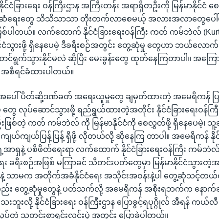
င်ငံခြားရေး ဝန်ကြီးဌာန အကြီးတန်း အရာရှိတဦးကို မြန်မာနိုင်ငံ စေလွ
်ငံ ဆက်ဆံရေးတွေ သိသိသာသာ တိုးတက်လာစေမယ့် အလားအလာတွေပေ
ြစ်ပါတယ်။ လက်ထောက် နိုင်ငံခြားရေးဝန်ကြီး ကတ် ကမ်ဘဲလ် (Kur
ုင်ငံသွားဖို့ ရှိနေပေမဲ့ ဒီခရီးစဉ်အတွင်း တွေ့ဆုံမှု တွေဟာ ဘယ်လေ
ဆောင်ရွက်သွားနိုင်မလဲ ဆိုပြီး မေးခွန်းတွေ ထုတ်နေကြတာပါ။ အကြောင်
 အစီရင်ခံထားပါတယ်။
ရအပေါ် ပိတ်ဆို့ဒဏ်ခတ် အရေးယူမှုတွေ ချမှတ်ထားတဲ့ အမေရိကန် 
 တွေ လုပ်ဆောင်သွားဖို့ ရည်ရွယ်ထားတဲ့အတိုင်း နိုင်ငံခြားရေးဝန်က
ြစ်တဲ့ ကတ် ကမ်ဘဲလ် ကို မြန်မာနိုင်ငံကို စေလွှတ်ဖို့ ရှိနေပေမဲ့၊ သူ
ကျယ်ကျယ်ပြန့်ပြန့် ရှိဖို့ လိုတယ်လို့ ဆိုနေကြ တာပါ။ အမေရိကန် နိုင
ေ့အာရှနဲ့ ပစိဖိတ်ရေးရာ လက်ထောက် နိုင်ငံခြားရေးဝန်ကြီး ကမ်
ေး ခရီးစဉ်အဖြစ် မကြာခင် သီတင်းပတ်တွေမှာ မြန်မာနိုင်ငံသွားတဲ့အ
်းနဲ့ သာမက အတိုက်အခံနိုင်ငံရေး အသိုင်းအဝန်းနဲ့ပါ တွေ့ဆုံသင့်တယ်
ည်း တွေ့ဆုံမှုတွေနဲ့ ပတ်သက်လို့ အမေရိကန် အစိုးရဘက်က နောက်ဆု
ူးလို့ နိုင်ငံခြားရေး ဝန်ကြီးဌာန ပြောခွင့်ရပုဂ္ဂိုလ် အီရန် ကယ်လီ
ုပ်တဲ့ သတင်းစာရှင်းလင်းပွဲ အတွင်း ပြောခဲ့ပါတယ်။