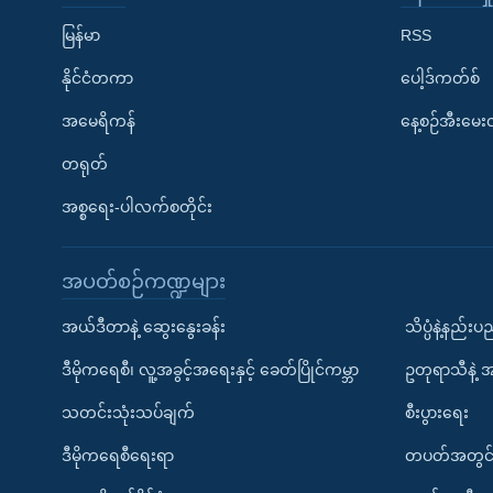
မြန်မာ
RSS
နိုင်ငံတကာ
ပေါ့ဒ်ကတ်စ်
အမေရိကန်
နေ့စဉ်အီးမေ
တရုတ်
အစ္စရေး-ပါလက်စတိုင်း
အပတ်စဉ်ကဏ္ဍများ
အယ်ဒီတာနဲ့ ဆွေးနွေးခန်း
သိပ္ပံနဲ့နည်း
ဒီမိုကရေစီ၊ လူ့အခွင့်အရေးနှင့် ခေတ်ပြိုင်ကမ္ဘာ
ဥတုရာသီနဲ့ 
သတင်းသုံးသပ်ချက်
စီးပွားရေး
ဒီမိုကရေစီရေးရာ
တပတ်အတွင်