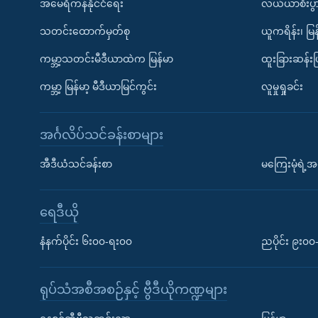
အမေရိကန်နိုင်ငံရေး
လယ်ယာစီးပွ
သတင်းထောက်မှတ်စု
ယူကရိန်း၊ မြန
ကမ္ဘာ့သတင်းမီဒီယာထဲက မြန်မာ
ထူးခြားဆန်း
ကမ္ဘာ့ မြန်မာ့ မီဒီယာမြင်ကွင်း
လူမှုရှုခင်း
အင်္ဂလိပ်သင်ခန်းစာများ
အီဒီယံသင်ခန်းစာ
မကြေးမုံရဲ့အင
ရေဒီယို
နံနက်ပိုင်း ၆း၀၀-ရး၀၀
ညပိုင်း ၉း၀
ရုပ်သံအစီအစဉ်နှင့် ဗွီဒီယိုကဏ္ဍများ