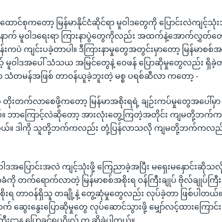
ာင်စုကတော့ မြန်မာနိုင်ငံဆိုင်ရာ မူဝါဒတွေကို ပြောင်းလဲကျင့်သုံး
ဲ့နောက် မူဝါဒရေးရာ ကြားနာပွဲတွေကိုလည်း အထက်နဲ့အောက်လွှတ်တေ
ကပဲ ကျင်းပခဲ့တာပါ။ ဒီကြားနာမှုတွေအတွင်းမှာတော့ မြန်မာစစ်အစိ
့် မူဝါဒအပေါ် သံသယ အမြင်တွေနဲ့ ဝေဖန် ပြောဆိုမှုတွေလည်း ရှိခဲ
ုင်ရာ သံတမန်အဖြစ် တာဝန်ယူခဲ့ဘူးတဲ့ မစ္စ ပရစ်ဆီလာ ကတော့ -
ိုးတက်လာစေဖို့ကတော့ မြန်မာအစိုးရရဲ့ ချဉ်းကပ်မှုတွေအပေါ်မှာ
ဘာကြောင့်လဲဆိုတော့ အားလုံးတွေ့ကြတဲ့အတိုင်း ကျမတို့ဘက်ကတေ
တယ်။ ဒါကို သူတို့ဘက်ကလည်း တုံ့ပြန်လာသလို ကျမတို့ဘက်ကလည်း
ဒအပြောင်းအလဲ ကျင့်သုံးဖို့ ကြေညာခဲ့အပြီး မရှေးမနှောင်းဆိုသလ
ု တက်ရောက်လာတဲ့ မြန်မာစစ်အစိုးရ ဝန်ကြီးချုပ် ဗိုလ်ချုပ်ကြီး သ
းရ တာဝန်ရှိသူ တချို့နဲ့ တွေ့ဆုံမှုတွေလည်း လုပ်ခဲ့တာ ဖြစ်ပါတယ်။ 
် ဆွေးနွေးပြောဆိုမှုတွေ လုပ်ဆောင်သွားဖို့ မျှော်လင့်ထားကြောင
ကြီးဌာန ပြောခွင့်ရပုဂ္ဂိုလ် က ဆိုခဲ့ပါတယ်။