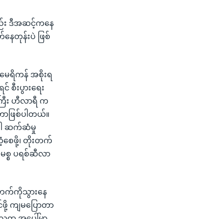
လည်း ဒီအဆင့်ကနေ
ေတုန်းပဲ ဖြစ်
အမေရိကန် အစိုးရ
် စီးပွားရေး
်ကြီး ဟီလာရီ က
့တာဖြစ်ပါတယ်။
ါ ဆက်ဆံမှု
စေဖို့၊ တိုးတက်
 မစ္စ ပရစ်ဆီလာ
ဘက်ကိုသွားနေ
်ဖို့ ကျမပြောတာ
လူထု အပေါ်မှာ