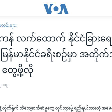
း သတင်းများ
န် လက်ထောက် နိုင်ငံခြားရေ
 မြန်မာနိုင်ငံခရီးစဉ်မှာ အတို
တွေ့ဖို့လို
 ၂၀၀၉
နဲ့ တိုက်ရိုက် ထိတွေ့ဆက်ဆံမှုတွေ လုပ်သွားဖို့ ရည်ရွယ်ထားတဲ့ အမေ