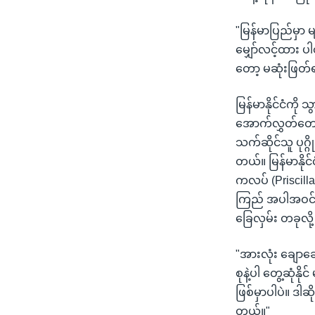
"မြန်မာပြည်မှာ မ
မျှော်လင့်ထား 
တော့ မဆုံးဖြတ
မြန်မာနိုင်ငံကို
အောက်လွှတ်တော်မှာ
သက်ဆိုင်သူ ပုဂ္ဂ
တယ်။ မြန်မာနိုင
ကလပ် (Priscilla
ကြည် အပါအဝင် နိ
ခြေလှမ်း တခုလို့
"အားလုံး ချောချ
စုနဲ့ပါ တွေ့ဆုံ
ဖြစ်မှာပါပဲ။ ဒါ
တယ်။"