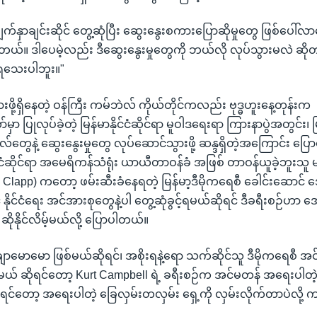
ျက်နှာချင်းဆိုင် တွေ့ဆုံပြီး ဆွေးနွေးစကားပြောဆိုမှုတွေ ဖြစ်ပေါ်လာစေ
ပါတယ်။ ဒါပေမဲ့လည်း ဒီဆွေးနွေးမှုတွေကို ဘယ်လို လုပ်သွားမလဲ 
်ရသေးပါဘူး။"
 သွားဖို့ရှိနေတဲ့ ဝန်ကြီး ကမ်ဘဲလ် ကိုယ်တိုင်ကလည်း ဗုဒ္ဓဟူးနေ့တုန်းက
 ပြုလုပ်ခဲ့တဲ့ မြန်မာနိုင်ငံဆိုင်ရာ မူဝါဒရေးရာ ကြားနာပွဲအတွင်း၊ မြန်
ိုလ်တွေနဲ့ ဆွေးနွေးမှုတွေ လုပ်ဆောင်သွားဖို့ ဆန္ဒရှိတဲ့အကြောင်း ပ
်ငံဆိုင်ရာ အမေရိကန်သံရုံး ယာယီတာဝန်ခံ အဖြစ် တာဝန်ယူခဲ့ဘူးသူ 
 Clapp) ကတော့ ဖမ်းဆီးခံနေရတဲ့ မြန်မာ့ဒီမိုကရေစီ ခေါင်းဆောင် ဒ
ုင်ငံရေး အင်အားစုတွေနဲ့ပါ တွေ့ဆုံခွင့်ရမယ်ဆိုရင် ဒီခရီးစဉ်ဟာ အေ
 ဆိုနိုင်လိမ့်မယ်လို့ ပြောပါတယ်။
ောမောမော ဖြစ်မယ်ဆိုရင်၊ အစိုးရနဲ့ရော သက်ဆိုင်သူ ဒီမိုကရေစီ အင
နိုင် မယ် ဆိုရင်တော့ Kurt Campbell ရဲ့ ခရီးစဉ်က အင်မတန် အရေးပါတဲ
ဆိုရင်တော့ အရေးပါတဲ့ ခြေလှမ်းတလှမ်း ရှေ့ကို လှမ်းလိုက်တာပဲလို