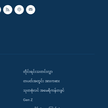
တိုင်းရင်းသတင်းလွှာ
တပတ်အတွင်း အားကစား
သုတစုံလင် အမေရိကန်တခွင်
Gen Z