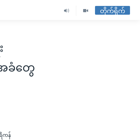
တိုက်ရိုက်
း
က်အခံတွေ
ရိကန်