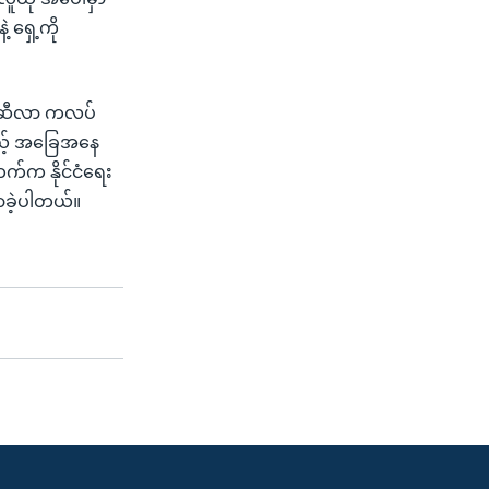
 ရှေ့ကို
ရစ်ဆီလာ ကလပ်
်မယ့် အခြေအနေ
က်က နိုင်ငံရေး
ောခဲ့ပါတယ်။