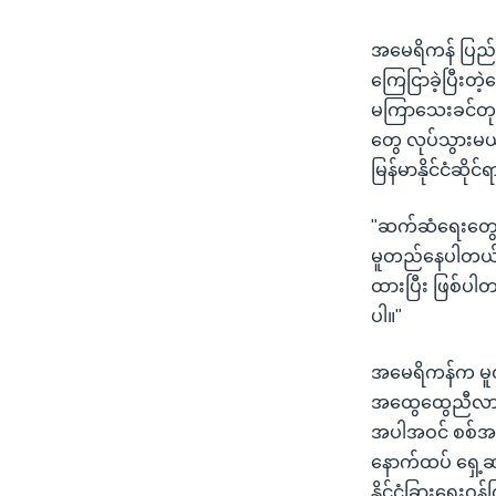
အမေရိကန် ပြည်ထေ
ကြေငြာခဲ့ပြီးတ
မကြာသေးခင်တုန်း
တွေ လုပ်သွားမယ
မြန်မာနိုင်ငံဆိ
"ဆက်ဆံရေးတွေ တ
မူတည်နေပါတယ်။ 
ထားပြီး ဖြစ်ပါ
ပါ။"
အမေရိကန်က မူဝါ
အထွေထွေညီလာခံကိ
အပါအဝင် စစ်အစို
နောက်ထပ် ရှေ့ဆက
နိုင်ငံခြားရေးဝန်