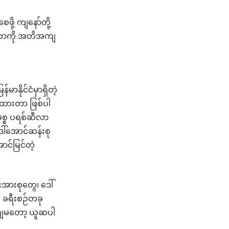
ဖို့ ကျနော်တို့
ဆိုတာကို အတိအကျ
မာနိုင်ငံမှာရှိတဲ့
ြောထားတာ ဖြစ်ပါ
မစ္စ ပရစ်ဆီလာ
ေါ်အောင်ဆန်းစု
ာင်မြင်တဲ့
်အားစုတွေ၊ ဒေါ်
့ ခရီးစဉ်တခု
့ ကျမတော့ ယူဆပါ