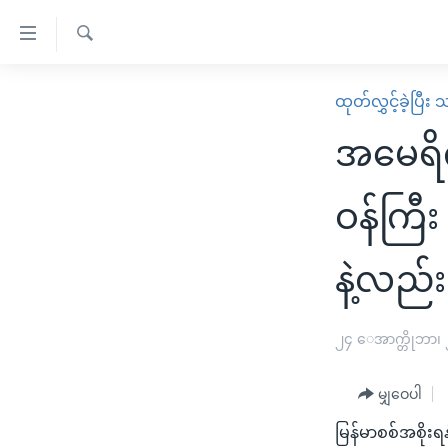
သုံး
ရ
ရှာဖွေ
လွယ်ကူ
မူလစာမျက်နှာ
ထုတ်လွှင့်ခဲ့ပြီ
ရ
စေ
မြန်မာ
လာ
အမေရိက
သည့်
ဒ်
ကမ္ဘာ့သတင်းများ
Link
ဗွီဒီယို
နိုင်ငံတကာ
ဝန်ကြီး
များ
သတင်းလွတ်လပ်ခွင့်
အမေရိကန်
ပင်မ
နဲ့လည်း 
ရပ်ဝန်းတခု လမ်းတခု အလွန်
တရုတ်
အကြောင်းအရာ
အင်္ဂလိပ်စာလေ့လာမယ်
အစ္စရေး-ပါလက်စတိုင်း
သို့
၂၄ ေအာက္တိုဘာ၊
အပတ်စဉ်ကဏ္ဍများ
အမေရိကန်သုံးအီဒီယံ
ကျော်
ကြည့်
ရေဒီယိုနှင့်ရုပ်သံ အချက်အလက်များ
မကြေးမုံရဲ့ အင်္ဂလိပ်စာ
ရေဒီယို
မျှဝေပါ
ရန်
ရေဒီယို/တီဗွီအစီအစဉ်
ရုပ်ရှင်ထဲက အင်္ဂလိပ်စာ
တီဗွီ
ပင်မ
မြန်မာစစ်အစိုးရ