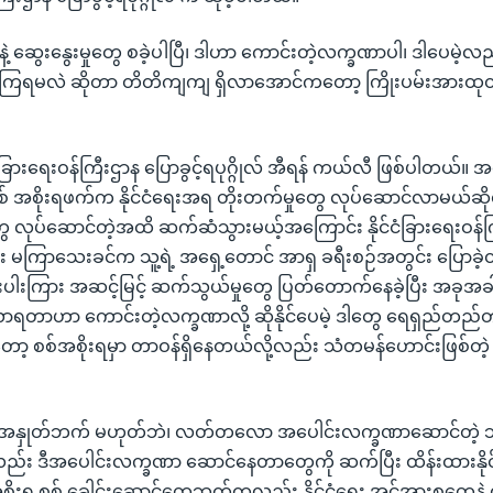
နဲ့ ဆွေးနွေးမှုတွေ စခဲ့ပါပြီ၊ ဒါဟာ ကောင်းတဲ့လက္ခဏာပါ၊ ဒါပေမဲ့
မလဲ ဆိုတာ တိတိကျကျ ရှိလာအောင်ကတော့ ကြိုးပမ်းအားထုတ်န
ံခြားရေးဝန်ကြီးဌာန ပြောခွင့်ရပုဂ္ဂိုလ် အီရန် ကယ်လီ ဖြစ်ပါတယ်။ 
် အစိုးရဖက်က နိုင်ငံရေးအရ တိုးတက်မှုတွေ လုပ်ဆောင်လာမယ်ဆိုရင
ှံမှုတွေ လုပ်ဆောင်တဲ့အထိ ဆက်ဆံသွားမယ့်အကြောင်း နိုင်ငံခြားရေးဝန
မကြာသေးခင်က သူ့ရဲ့ အရှေ့တောင် အာရှ ခရီးစဉ်အတွင်း ပြောခဲ
ီးပါးကြား အဆင့်မြင့် ဆက်သွယ်မှုတွေ ပြတ်တောက်နေခဲ့ပြီး အခုအခ
လာရတာဟာ ကောင်းတဲ့လက္ခဏာလို့ ဆိုနိုင်ပေမဲ့ ဒါတွေ ရေရှည်တည်တံ့
့ကတော့ စစ်အစိုးရမှာ တာဝန်ရှိနေတယ်လို့လည်း သံတမန်ဟောင်းဖြစ်တဲ့
ဲ့ အနှုတ်ဘက် မဟုတ်ဘဲ၊ လတ်တလော အပေါင်းလက္ခဏာဆောင်တဲ့ 
လည်း ဒီအပေါင်းလက္ခဏာ ဆောင်နေတာတွေကို ဆက်ပြီး ထိန်းထားနိုင
ိုးရ စစ် ခေါင်းဆောင်တွေဘက်ကလည်း နိုင်ငံရေး အင်အားစုတွေနဲ့ 