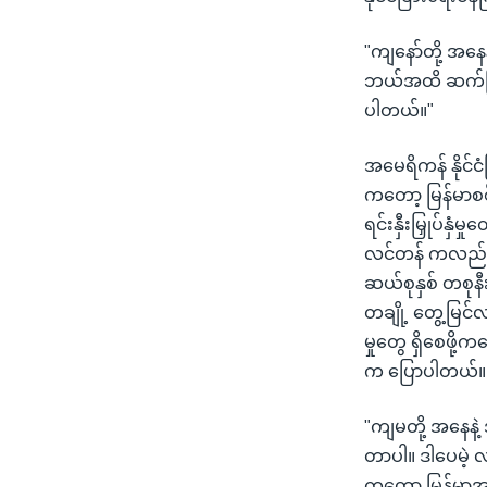
"ကျနော်တို့ အနေ
ဘယ်အထိ ဆက်ကြရ
ပါတယ်။"
အမေရိကန် နိုင်င
ကတော့ မြန်မာစစ
ရင်းနှီးမြှုပ်န
လင်တန် ကလည်း 
ဆယ်စုနှစ် တစုန
တချို့ တွေ့မြင်
မှုတွေ ရှိစေဖို
က ပြောပါတယ်။
"ကျမတို့ အနေန
တာပါ။ ဒါပေမဲ့ 
ကတော့ မြန်မာအစ