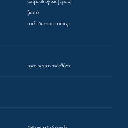
နေရာပေါင်းစုံ အကြောင်းစုံ
ဒို့အသံ
သက်တံရောင်သတင်းလွှာ
သုတပဒေသာ အင်္ဂလိပ်စာ