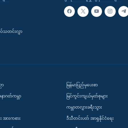
းလ်သတင်းလွှာ
ပညာ
မြန်မာပြည်မှပေးစာ
အနာဂတ်ကမ္ဘာ
မြင်ကွင်းကျယ်မှတ်စုများ
ကမ္ဘာတလွှားခရီးသွား
း အားကစား
ဒီသီတင်းပတ် အာရှနိုင်ငံရေး