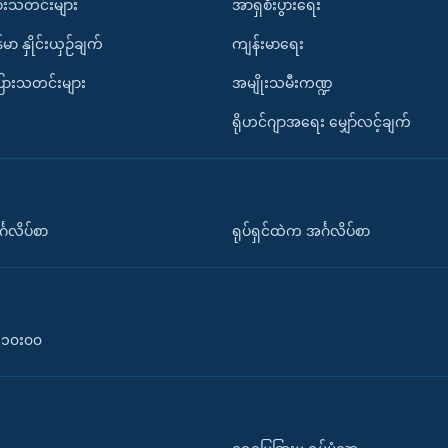
ားသတင်းများ
အာရှစီးပွားရေး
်မာ နှိုင်းယှဉ်ချက်
ကျန်းမာရေး
ပြားသတင်းများ
အမျိုးသမီးကဏ္ဍ
ရိုဟင်ဂျာအရေး မျှော်လင့်ချက်
်္ဂလိပ်စာ
ရုပ်ရှင်ထဲက အင်္ဂလိပ်စာ
၀-၁၀း၀၀