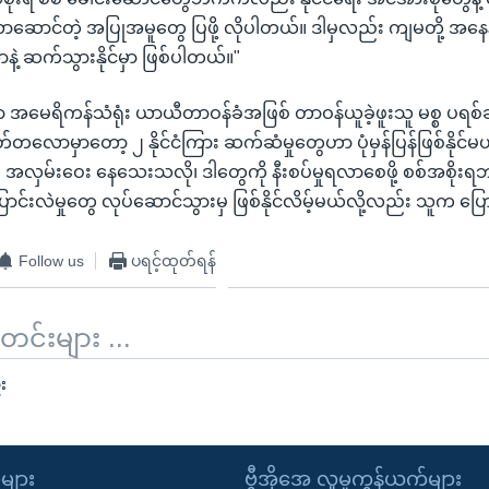
ောင်တဲ့ အပြုအမူတွေ ပြဖို့ လိုပါတယ်။ ဒါမှလည်း ကျမတို့ အနေနဲ့
ဲ့ ဆက်သွားနိုင်မှာ ဖြစ်ပါတယ်။"
ုင်ရာ အမေရိကန်သံရုံး ယာယီတာဝန်ခံအဖြစ် တာဝန်ယူခဲ့ဖူးသူ မစ္စ ပ
တလောမှာတော့ ၂ နိုင်ငံကြား ဆက်ဆံမှုတွေဟာ ပုံမှန်ပြန်ဖြစ်နိုင
း အလှမ်းဝေး နေသေးသလို၊ ဒါတွေကို နီးစပ်မှုရလာစေဖို့ စစ်အစိုးရဘ
င်းလဲမှုတွေ လုပ်ဆောင်သွားမှ ဖြစ်နိုင်လိမ့်မယ်လို့လည်း သူက ပြ
Follow us
ပရင့်ထုတ်ရန်
်းများ ...
း
ုများ
ဗွီအိုအေ လူမှုကွန်ယက်များ