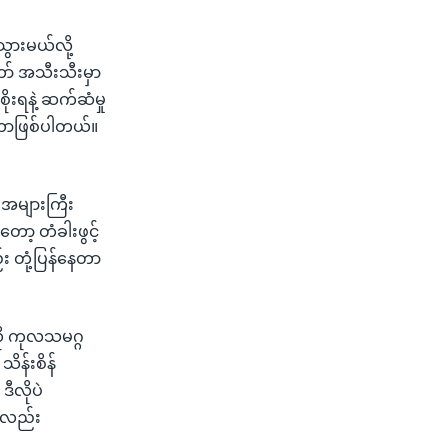
သွားမယ်လို့
ာ် အသီးသီးမှာ
ုးရနဲ့ ဆက်ဆံမှု
့တာဖြစ်ပါတယ်။
 အများကြီး
ာ့ တံခါးဖွင့်
 တုံ့ပြန်နေတာ
ို ကုလသမဂ္ဂ
ိန်းစိန်
ဒီလိုပဲ
်းလည်း