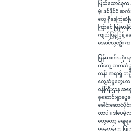
သုတပဒေသာ အင်္ဂလိပ်စာ
အ
ပြည်ထောင်စုက နို
ညွန်း
မဲ့၊ နှစ်နိုင
စာမျက်နှာ
တွေ ရှိနေကြဆဲဖ
သို့
ကြာခင် မြန်မာနိ
ကျော်
ကျယ်ပြန့်ပြန့် 
ကြည့်
အောင်လွင်ဦး က
ရန်
ရှာဖွေ
မြန်မာစစ်အစိုး
ရန်
ထိတွေ့ ဆက်ဆံမှု
နေရာ
တန်း အရာရှိ တဦးဖ
သို့
တွေ့ဆုံမှုတွေဟာ 
ကျော်
ဝန်ကြီးဌာန အရှ
ရန်
စုဆောင်းရှာဖွေရ
ခေါင်းဆောင်ပိုင
တာပါ။ ဒါပေမဲ့လ
တွေတော့ မချရသေးဘ
မနေ့တုန်းက ပြုလ