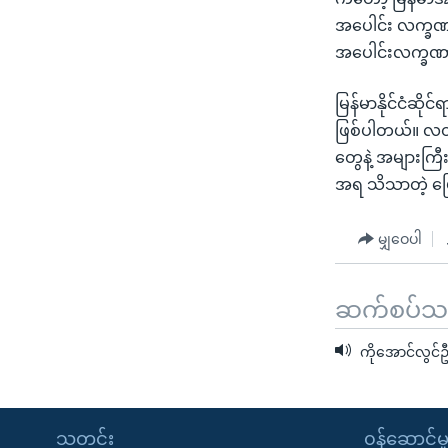
အပေါင်း လက္ခဏာဆ
အပေါင်းလက္ခဏာန
မြန်မာနိုင်ငံဆိ
ဖြစ်ပါတယ်။ လတ်
တွေနဲ့ အများကြီ
အရ သိသာတဲ့ ပြော
မျှဝေပါ
ဆက်စပ်သတင
ကိုအောင်လွင်ဦ
သတင်း
၀န်ဆောင်မှ