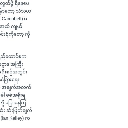
ှတ်ဖို့ ရှိနေပေ
ါ်မှာတော့ သံသယ
t Campbell) မ
ာက်အထိ ကျယ်
းစုံကိုတော့ ကို
ပြည်ထောင်စုက
ြီးဌာန အကြီး
့ခရီးစဉ်အတွင်း
်ငံခြားရေး
ဘဲလ် အချက်အလက်
ခါ စစ်အစိုးရ
လို့ ပြောနေကြ
ံး ဆုံးဖြတ်ချက်
 (Ian Kelley) က