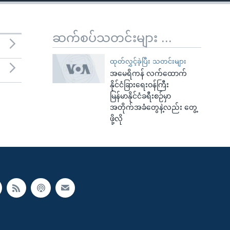
ဆက်စပ်သတင်းများ ...
ထုတ်လွှင့်ခဲ့ပြီး သတင်းများ
အမေရိကန် လက်ထောက်
နိုင်ငံခြားရေးဝန်ကြီး
မြန်မာနိုင်ငံခရီးစဉ်မှာ
အတိုက်အခံတွေနဲ့လည်း တွေ့
ဖို့လို