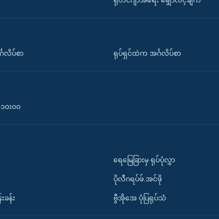
ရိုဟင်ဂျာအရေး မျှော်လင့်ချက်
်္ဂလိပ်စာ
ရုပ်ရှင်ထဲက အင်္ဂလိပ်စာ
၀-၁၀း၀၀
ရေမြေခြားမှ ရုပ်ပုံလွှာ
ပိုလီဂရပ်ဖ်.အင်ဖို
်းခန်း
ဗွီအိုအေ ပုံပြရုပ်သံ