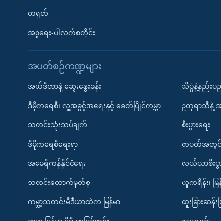
တရုတ်
အစ္စရေး-ပါလက်စတိုင်း
အပတ်စဉ်ကဏ္ဍများ
အယ်ဒီတာနဲ့ ဆွေးနွေးခန်း
သိပ္ပံနဲ့နည်း
ဒီမိုကရေစီ၊ လူ့အခွင့်အရေးနှင့် ခေတ်ပြိုင်ကမ္ဘာ
ဥတုရာသီနဲ့ 
သတင်းသုံးသပ်ချက်
စီးပွားရေး
ဒီမိုကရေစီရေးရာ
တပတ်အတွင်
အမေရိကန်နိုင်ငံရေး
လယ်ယာစီးပွ
သတင်းထောက်မှတ်စု
ယူကရိန်း၊ မြန
ကမ္ဘာ့သတင်းမီဒီယာထဲက မြန်မာ
ထူးခြားဆန်း