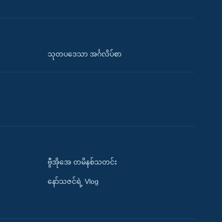
သုတပဒေသာ အင်္ဂလိပ်စာ
ဗွီအိုအေ တမိနစ်သတင်း
နော်သဇင်ရဲ့ Vlog