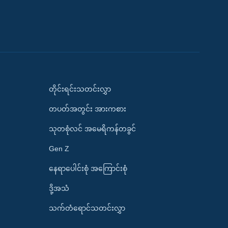
တိုင်းရင်းသတင်းလွှာ
တပတ်အတွင်း အားကစား
သုတစုံလင် အမေရိကန်တခွင်
Gen Z
နေရာပေါင်းစုံ အကြောင်းစုံ
ဒို့အသံ
သက်တံရောင်သတင်းလွှာ