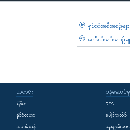
သုတပဒေသာ အင်္ဂလိပ်စာ
အ
ညွန်း
စာမျက်နှာ
သို့
ရုပ်သံအစီအစဉ်မျာ
ကျော်
ရေဒီယိုအစီအစဉ်မျ
ကြည့်
ရန်
ရှာဖွေ
ရန်
နေရာ
သို့
ကျော်
သတင်း
၀န်ဆောင်မှ
ရန်
မြန်မာ
RSS
နိုင်ငံတကာ
ပေါ့ဒ်ကတ်စ်
အမေရိကန်
နေ့စဉ်အီးမေ