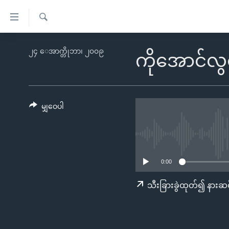
သုံး
ရ
ရှာဖွေ
လွယ်ကူ
မူလစာမျက်နှာ
၂၄ ေအာက္တိုဘာ၊ ၂၀၀၉
ရ
ကိုအောင်လွ
စေ
မြန်မာ
လာ
သည့်
ဒ်
ကမ္ဘာ့သတင်းများ
Link
ဗွီဒီယို
နိုင်ငံတကာ
မျှဝေပါ
များ
သတင်းလွတ်လပ်ခွင့်
အမေရိကန်
ပင်မ
ရပ်ဝန်းတခု လမ်းတခု အလွန်
တရုတ်
အကြောင်းအရာ
အင်္ဂလိပ်စာလေ့လာမယ်
အစ္စရေး-ပါလက်စတိုင်း
သို့
0:00
အပတ်စဉ်ကဏ္ဍများ
အမေရိကန်သုံးအီဒီယံ
ကျော်
သီးခြားခွဲထုတ်၍ နားဆင
ကြည့်
ရေဒီယိုနှင့်ရုပ်သံ အချက်အလက်များ
မကြေးမုံရဲ့ အင်္ဂလိပ်စာ
ရေဒီယို
ရန်
ရေဒီယို/တီဗွီအစီအစဉ်
ရုပ်ရှင်ထဲက အင်္ဂလိပ်စာ
တီဗွီ
ပင်မ