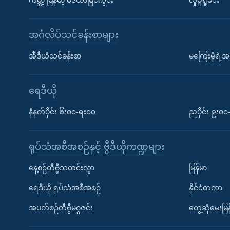
ကမ္ဘာ့ မြန်မာ့ မီဒီယာမြင်ကွင်း
လူမှုရှုခင်း
အင်္ဂလိပ်သင်ခန်းစာများ
အီဒီယံသင်ခန်းစာ
မကြေးမုံရဲ့အင
ရေဒီယို
နံနက်ပိုင်း ၆း၀၀-ရး၀၀
ညပိုင်း ၉း၀
ရုပ်သံအစီအစဉ်နှင့် ဗွီဒီယိုကဏ္ဍများ
နေ့စဉ်တီဗွီသတင်းလွှာ
မြန်မာ
ရေဒီယို ရုပ်သံအစီအစဉ်
နိုင်ငံတကာ
အပတ်စဉ်တီဗွီမဂ္ဂဇင်း
တွေ့ဆုံမေးမြန