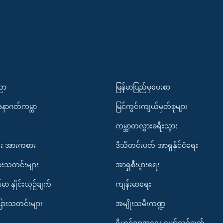
ပညာ
မြန်မာပြည်မှပေးစာ
အနာဂတ်ကမ္ဘာ
မြင်ကွင်းကျယ်မှတ်စုများ
ကမ္ဘာတလွှားခရီးသွား
း အားကစား
ဒီသီတင်းပတ် အာရှနိုင်ငံရေး
ားသတင်းများ
အာရှစီးပွားရေး
်မာ နှိုင်းယှဉ်ချက်
ကျန်းမာရေး
ပြားသတင်းများ
အမျိုးသမီးကဏ္ဍ