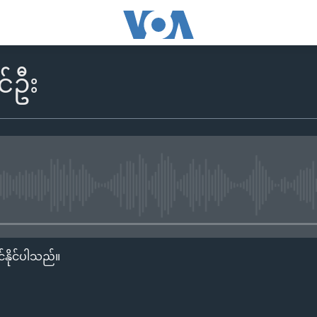
င်ဦး
No media source currently availa
်နိုင်ပါသည်။