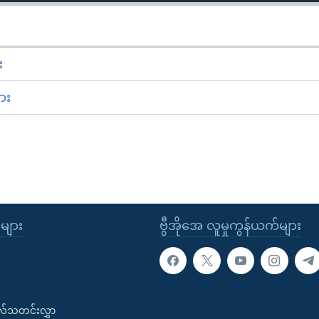
း
ား
ုများ
ဗွီအိုအေ လူမှုကွန်ယက်များ
းလ်သတင်းလွှာ