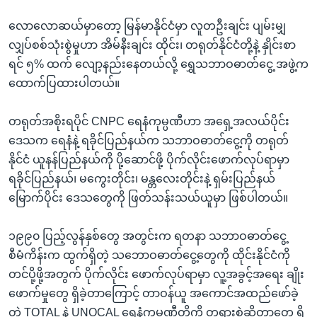
လောလောဆယ်မှာတော့ မြန်မာနိုင်ငံမှာ လူတဦးချင်း ပျမ်းမျှ
လျှပ်စစ်သုံးစွဲမှုဟာ အိမ်နီးချင်း ထိုင်း၊ တရုတ်နိုင်ငံတို့နဲ့ နှိုင်းစာ
ရင် ၅% ထက် လျော့နည်းနေတယ်လို့ ရွှေသဘာဝဓာတ်ငွေ့ အဖွဲ့က
ထောက်ပြထားပါတယ်။
တရုတ်အစိုးရပိုင် CNPC ရေနံကုမ္ပဏီဟာ အရှေ့အလယ်ပိုင်း
ဒေသက ရေနံနဲ့ ရခိုင်ပြည်နယ်က သဘာဝဓာတ်ငွေ့ကို တရုတ်
နိုင်ငံ ယူနန်ပြည်နယ်ကို ပို့ဆောင်ဖို့ ပိုက်လိုင်းဖောက်လုပ်ရာမှာ
ရခိုင်ပြည်နယ်၊ မကွေးတိုင်း၊ မန္တလေးတိုင်းနဲ့ ရှမ်းပြည်နယ်
မြောက်ပိုင်း ဒေသတွေကို ဖြတ်သန်းသယ်ယူမှာ ဖြစ်ပါတယ်။
၁၉၉၀ ပြည့်လွန်နှစ်တွေ အတွင်းက ရတနာ သဘာဝဓာတ်ငွေ့
စီမံကိန်းက ထွက်ရှိတဲ့ သဘောဝဓာတ်ငွေ့တွေကို ထိုင်းနိုင်ငံကို
တင်ပို့ဖို့အတွက် ပိုက်လိုင်း ဖောက်လုပ်ရာမှာ လူ့အခွင့်အရေး ချိုး
ဖောက်မှုတွေ ရှိခဲ့တာကြောင့် တာဝန်ယူ အကောင်အထည်ဖော်ခဲ့
တဲ့ TOTAL နဲ့ UNOCAL ရေနံကုမ္ပဏီတို့ကို တရားစွဲဆိုတာတွေ ရှိ