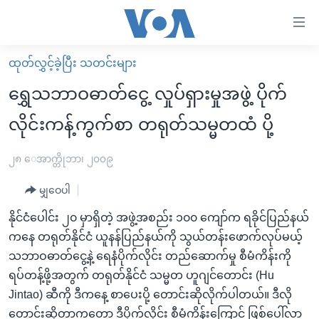
သုံး
ရ
လွယ်ကူ
ထုတ်လွှင့်ခဲ့ပြီး သတင်းများ
မူလစာမျက်နှာ
စေ
ရွှေသဘာဝဓာတ်ငွေ့ လှုပ်ရှားမှုအဖွဲ့ ပိုက်
မြန်မာ
သည့်
လိုင်းကန့်ကွက်စာ တရုတ်သမ္မတထံ ပို့
ကမ္ဘာ့သတင်းများ
Link
ဗွီဒီယို
နိုင်ငံတကာ
၂၈ ေအာက္တိုဘာ၊ ၂၀၀၉
များ
သတင်းလွတ်လပ်ခွင့်
အမေရိကန်
ပင်မ
မျှဝေပါ
ရပ်ဝန်းတခု လမ်းတခု အလွန်
တရုတ်
အကြောင်းအရာ
နိုင်ငံပေါင်း ၂၀ မှာရှိတဲ့ အဖွဲ့အစည်း ၁၀၀ ကျော်က ရခိုင်ပြည်နယ်
သို့
အင်္ဂလိပ်စာလေ့လာမယ်
အစ္စရေး-ပါလက်စတိုင်း
ကနေ တရုတ်နိုင်ငံ ယူနန်ပြည်နယ်ကို သွယ်တန်းဖောက်လုပ်မယ့်
ကျော်
အပတ်စဉ်ကဏ္ဍများ
အမေရိကန်သုံးအီဒီယံ
သဘာဝဓာတ်ငွေ့နဲ့ ရေနံပိုက်လိုင်း တည်ဆောက်မှု စီမံကိန်းကို
ကြည့်
ရပ်တန့်ဖို့အတွက် တရုတ်နိုင်ငံ သမ္မတ ဟူဂျင်တောင်း (Hu
ရေဒီယိုနှင့်ရုပ်သံ အချက်အလက်များ
မကြေးမုံရဲ့ အင်္ဂလိပ်စာ
ရေဒီယို
ရန်
Jintao) ဆီကို ဒီကနေ့ စာပေးပို့ တောင်းဆိုလိုက်ပါတယ်။ ဒီလို
ပင်မ
ရေဒီယို/တီဗွီအစီအစဉ်
ရုပ်ရှင်ထဲက အင်္ဂလိပ်စာ
တီဗွီ
တောင်းဆိုတာကတော့ ဒီပိုက်လိုင်း စီမံကိန်းကြောင့် ဖြစ်ပေါ်လာ