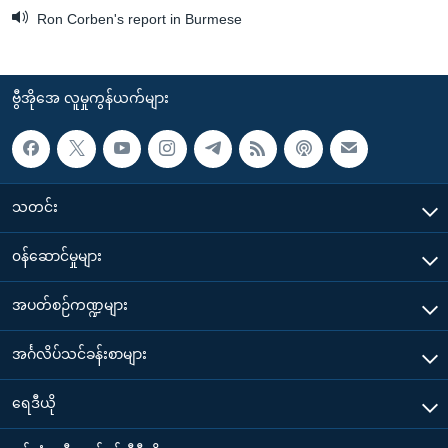
Ron Corben's report in Burmese
ဗွီအိုအေ လူမှုကွန်ယက်များ
သတင်း
၀န်ဆောင်မှုများ
အပတ်စဉ်ကဏ္ဍများ
အင်္ဂလိပ်သင်ခန်းစာများ
ရေဒီယို