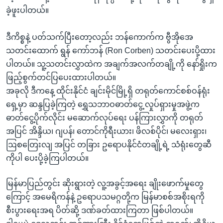
ခဲ့ဖူးပါတယ်။
ဒီကိစ္စနဲ့ ပတ်သက်ပြီးတော့လည်း ဘန်ကောက်က ဗွီအိုအေ
သတင်းထောက် ရွန် ကော်ဘန် (Ron Corben) သတင်းပေးပို့ထား
ပါတယ်။ သူ့သတင်းလွှာထဲက အချက်အလက်တချို့ကို နော်ရှိုးက
ဖြည့်စွက်တင်ပြပေးထားပါတယ်။
အခုလို ဒီကနေ့ ထိုင်းနိုင်ငံ ချင်းမိုင်မြို့ရှိ တရုတ်ကောင်စစ်ဝန်ရုံး
ရှေ့မှာ ဆန္ဒပြခဲ့ကြတဲ့ ရွှေသဘာဝဓာတ်ငွေ့ လှုပ်ရှားမှုအဖွဲ့က
ဓာတ်ငွေ့ပိုက်လိုင်း မဆောက်လုပ်ရေး ပန်ကြားလွှာကို တရုတ်
အပြင် အိန္ဒိယ၊ ဂျပန်၊ တောင်ကိုရီးယား၊ ဖိလစ်ပိုင်၊ မလေးရှား၊
ဩစတြေးလျ အပြင် တခြား ဥရောပနိုင်ငံတချို့ရဲ့ သံရုံးတွေဆီ
ကိုပါ ပေးပို့ခဲ့ကြပါတယ်။
မြန်မာပြည်တွင်း ဆိုးရွားတဲ့ လူ့အခွင့်အရေး ချိုးဖောက်မှုတွေ
ကြောင့် အမေရိကန်နဲ့ ဥရောပသမဂ္ဂတို့က မြန်မာစစ်အစိုးရကို
စီးပွားရေးအရ ပိတ်ဆို့ ဒဏ်ခတ်ထားကြတာ ဖြစ်ပါတယ်။