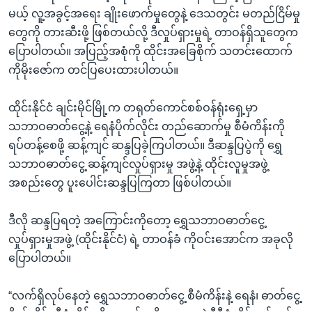
အ
သုတပဒေသာ အင်္ဂလိပ်စာ
မယ့် လူ့အခွင့်အရေး ချိုးဖောက်မှုတွေနဲ့ ဒေသတွင်း မတည်ငြိမ်မှု
ညွန်း
Learning English
တွေကို တားဆီးဖို့ ဖြစ်တယ်လို့ ဒီလှုပ်ရှားမှုရဲ့ တာဝန်ရှိသူတွေက
စာမျက်နှာ
ပြောပါတယ်။ အပြည့်အစုံကို ထိုင်းအခြေစိုက် သတင်းထောက်
သို့
ဗွီအိုအေ လူမှုကွန်ယက်များ
ကိုမိုးဇော်က တင်ပြပေးထားပါတယ်။
ကျော်
ကြည့်
ထိုင်းနိုင်ငံ ချင်းမိုင်မြို့က တရုတ်ကောင်စစ်ဝန်ရုံးရှေ့မှာ
ရန်
သဘာဝဓာတ်ငွေ့နဲ့ ရေနံပိုက်လိုင်း တည်ဆောက်မှု စီမံကိန်းကို
ဘာသာစကားများ
ရှာဖွေ
ရပ်တန့်စေဖို့ ဆန့်ကျင် ဆန္ဒပြခဲ့ကြပါတယ်။ ဒီဆန္ဒပြပွဲကို ရွှေ
ရန်
သဘာဝဓာတ်ငွေ့ ဆန့်ကျင်လှုပ်ရှားမှု အဖွဲ့နဲ့ ထိုင်းလူမှုအဖွဲ့
နေရာ
အစည်းတွေ ပူးပေါင်းဆန္ဒပြကြတာ ဖြစ်ပါတယ်။
သို့
ကျော်
ဒီလို ဆန္ဒပြရတဲ့ အကြောင်းကိုတော့ ရွှေသဘာဝဓာတ်ငွေ့
ရန်
လှုပ်ရှားမှုအဖွဲ့ (ထိုင်းနိုင်ငံ) ရဲ့ တာဝန်ခံ ကိုဝင်းအောင်က အခုလို
ပြောပါတယ်။
“လက်ရှိလုပ်နေတဲ့ ရွှေသဘာဝဓာတ်ငွေ့ စီမံကိန်းနဲ့ ရေနံ၊ ဓာတ်ငွေ့