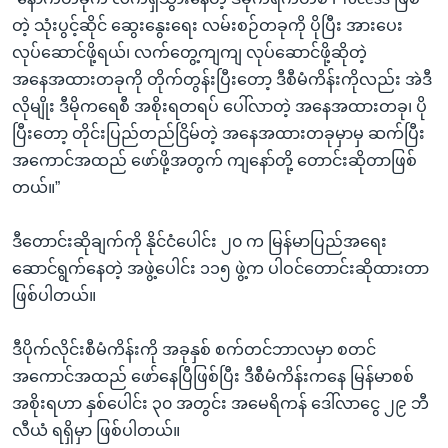
တဲ့ သုံးပွင့်ဆိုင် ဆွေးနွေးရေး လမ်းစဉ်တခုကို ပိုပြီး အားပေး
လုပ်ဆောင်ဖို့ရယ်၊ လက်တွေ့ကျကျ လုပ်ဆောင်ဖို့ဆိုတဲ့
အနေအထားတခုကို တိုက်တွန်းပြီးတော့ ဒီစီမံကိန်းကိုလည်း အဲဒီ
လိုမျိုး ဒီမိုကရေစီ အစိုးရတရပ် ပေါ်လာတဲ့ အနေအထားတခု၊ ပို
ပြီးတော့ တိုင်းပြည်တည်ငြိမ်တဲ့ အနေအထားတခုမှာမှ ဆက်ပြီး
အကောင်အထည် ဖော်ဖို့အတွက် ကျနော်တို့ တောင်းဆိုတာဖြစ်
တယ်။”
ဒီတောင်းဆိုချက်ကို နိုင်ငံပေါင်း ၂၀ က မြန်မာပြည်အရေး
ဆောင်ရွက်နေတဲ့ အဖွဲ့ပေါင်း ၁၁၅ ဖွဲ့က ပါဝင်တောင်းဆိုထားတာ
ဖြစ်ပါတယ်။
ဒီပိုက်လိုင်းစီမံကိန်းကို အခုနှစ် စက်တင်ဘာလမှာ စတင်
အကောင်အထည် ဖော်နေပြီဖြစ်ပြီး ဒီစီမံကိန်းကနေ မြန်မာစစ်
အစိုးရဟာ နှစ်ပေါင်း ၃၀ အတွင်း အမေရိကန် ဒေါ်လာငွေ ၂၉ ဘီ
လီယံ ရရှိမှာ ဖြစ်ပါတယ်။