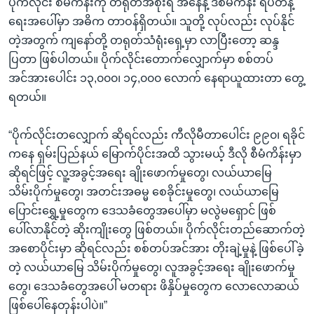
ပိုက်လိုင်း စီမံကိန်းကို တရုတ်အစိုးရ အနေနဲ့ ဒီစီမံကိန်း ရပ်တန့်
ရေးအပေါ်မှာ အဓိက တာဝန်ရှိတယ်။ သူတို့ လုပ်လည်း လုပ်နိုင်
တဲ့အတွက် ကျနော်တို့ တရုတ်သံရုံးရှေ့မှာ လာပြီးတော့ ဆန္ဒ
ပြတာ ဖြစ်ပါတယ်။ ပိုက်လိုင်းတောက်လျှောက်မှာ စစ်တပ်
အင်အားပေါင်း ၁၃,၀၀၀၊ ၁၄,၀၀၀ လောက် နေရာယူထားတာ တွေ့
ရတယ်။
“ပိုက်လိုင်းတလျှောက် ဆိုရင်လည်း ကီလိုမီတာပေါင်း ၉၉၀၊ ရခိုင်
ကနေ ရှမ်းပြည်နယ် မြောက်ပိုင်းအထိ သွားမယ့် ဒီလို စီမံကိန်းမှာ
ဆိုရင်ဖြင့် လူ့အခွင့်အရေး ချိုးဖောက်မှုတွေ၊ လယ်ယာမြေ
သိမ်းပိုက်မှုတွေ၊ အတင်းအဓမ္မ စေခိုင်းမှုတွေ၊ လယ်ယာမြေ
ပြောင်းရွှေ့မှုတွေက ဒေသခံတွေအပေါ်မှာ မလွဲမရှောင် ဖြစ်
ပေါ်လာနိုင်တဲ့ ဆိုးကျိုးတွေ ဖြစ်တယ်။ ပိုက်လိုင်းတည်ဆောက်တဲ့
အစောပိုင်းမှာ ဆိုရင်လည်း စစ်တပ်အင်အား တိုးချဲ့မှုနဲ့ ဖြစ်ပေါ်ခဲ့
တဲ့ လယ်ယာမြေ သိမ်းပိုက်မှုတွေ၊ လူအခွင့်အရေး ချိုးဖောက်မှု
တွေ၊ ဒေသခံတွေအပေါ် မတရား ဖိနှိပ်မှုတွေက လောလောဆယ်
ဖြစ်ပေါ်နေတုန်းပါပဲ။”