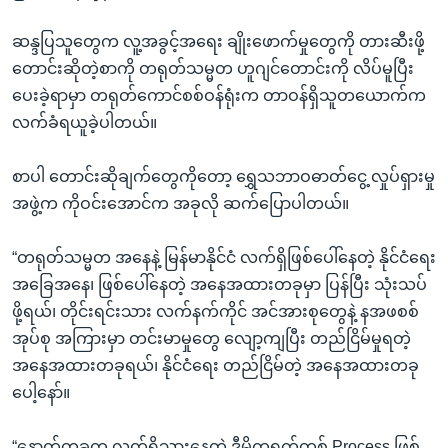
ဆန္ဒပြသူတွေက လူ့အခွင့်အရေး ချိုးဖောက်မှုတွေကို တားဆီးဖို့
တောင်းဆိုတဲ့စာကို တရုတ်သမ္မတ ဟူဂျင်တောင်းကို လိပ်မူပြီး
ပေးခဲ့ရာမှာ တရုတ်ကောင်စစ်ဝန်ရုံးက တာဝန်ရှိသူတယောက်က
လက်ခံရယူခဲ့ပါတယ်။
စာပါ တောင်းဆိုချက်တွေကိုတော့ ရွှေသဘာဝဓာတ်ငွေ့ လှုပ်ရှားမှု
အဖွဲ့က ကိုဝင်းအောင်က အခုလို ဆက်ပြောပါတယ်။
“တရုတ်သမ္မတ အနေနဲ့ မြန်မာနိုင်ငံ လက်ရှိဖြစ်ပေါ်နေတဲ့ နိုင်ငံရေး
အခြေအနေ၊ ဖြစ်ပေါ်နေတဲ့ အနေအထားတခုမှာ ပြန်ပြီး သုံးသပ်
ဖို့ရယ်၊ တိုင်းရင်းသား လက်နက်ကိုင် အင်အားစုတွေနဲ့ နအဖစစ်
အုပ်စု အကြားမှာ တင်းမာမှုတွေ လျော့ကျပြီး တည်ငြိမ်မှုရတဲ့
အနေအထားတခုရယ်၊ နိုင်ငံရေး တည်ငြိမ်တဲ့ အနေအထားတခု
ပေါ့နော်။
“နောက်တခုက လက်ရှိသွားနေတဲ့ ဒီမိုကရက်တစ် Process ဖြစ်