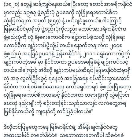
(၁၈၂၀) တွေနဲ့ ဆန့်ကျင်နေတယ်။ ပြီးတော့ တောင်အာဖရိကနိုင်ငံ
မှာလည်း ၁၉၈၃ ဖွဲ့စည်းပုံ ဥပဒေကို လုံခြုံရေးကောင်စီက
ဆုံးဖြတ်ချက် အမှတ် (၅၅၄) နဲ့ ပယ်ချခဲ့ဖူးတယ်။ ဒါကြောင့်
မြန်မာနိုင်ငံမှာရှိတဲ့ ဖွဲ့စည်းပုံကိုလည်း တောင်အာဖရိကနိုင်ငံက
ဖွဲ့စည်းပုံကို လုံခြုံရေးကောင်စီက ချဉ်းကပ်ခဲ့သလို လုံခြုံရေး
ကောင်စီက ချဉ်းကပ်ဖို့လိုပါတယ်။ နောက်တချက်က ၂၀၀၈
ဖွဲ့စည်းပုံ အခြေခံဥပဒေနဲ့ မြန်မာနိုင်ငံရဲ့ ၂၀၁၀ ရွေးကောက်ပွဲကို
ချဉ်းကပ်တဲ့အခါမှာ နိုင်ငံတကာ ဥပဒေအခြေခံနဲ့ ချဉ်းကပ်သင့်
တယ်။ ဒါကြောင့် အဲဒီလို ချဉ်းကပ်မယ်ဆိုရင် မြန်မာနိုင်ငံထဲမှာရှိ
တဲ့ အခု လွတ်ငြိမ်းခွင့် ရနေတဲ့ အခြေအနေ ရပ်ဆိုင်းသွားအောင်
နိုင်ငံတကာ စုံစမ်းစစ်ဆေးရေး ကော်မရှင်တရပ် ဖွဲ့စည်းပြီးတော့
လုံခြုံရေးကောင်စီကတဆင့် နိုင်ငံတကာ တရားရုံးကို လွှဲပြောင်း
ပေးတဲ့ နည်းမျိုးကို စဉ်းစားခြင်းသည်သာလျင် လက်တွေ့အရ
ဖြစ်နိုင်တယ်လို့ ကျနော်တို့ တင်ပြခဲ့ပါတယ်။"
ဒီလိုတင်ပြမှုတွေကနေ မြန်မာနိုင်ငံရဲ့ အိမ်နီးချင်းနိုင်ငံတွေ
အထူးသဖြင့် တရုတ်နိုင်ငံရဲ့ သဘောထားတွေကိုပါ သိခွင့်ရခဲ့