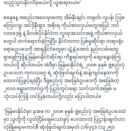
ထည့်သွင်းနိုင်လိမ့်မယ်လို့ ယူဆရတယ်။"
စနေနေ့ အစည်းအဝေးမှာတော့ အိမ်နီးချင်း တရုတ်၊ ဂျပန်၊ သြစ
တြေးလျ၊ အင်ဒိုနီးရှား အစိုးရ ကိုယ်စားလှယ်တွေအပြင် ဘင်္ဂ
လားဒေ့ရှ် နဲ့ ဖိလစ်ပိုင်နိုင်ငံက လူထုအသင်းအဖွဲ့ ကိုယ်စားလှယ်
တွေပါ တက်ရောက်ခဲ့ကြပြီး နိုင်ငံတကာ ပြစ်မှုဆိုင်ရာ တရားရုံး
ရောမဥပဒေကို အာရှနိုင်ငံတွေမှာ ပျံ့နှံ့အောင် နည်းလမ်းတွေ
ရှာဖွေကြဖို့နဲ့ မြန်မာနိုင်ငံဆိုင်ရာ ကိစ္စရပ်တွေကို ဆွေးနွေးခဲ့ကြ
တယ်လို့ ဆိုပါတယ်။ အဲဒီမှာ မြန်မာနိုင်ငံရဲ့ ၂၀၀၈ ခုနှစ် ဖွဲ့စည်းပုံ
ဥပဒေဟာ ကုလသမဂ္ဂ ရဲ့ ဆုံးဖြတ်ချက်နဲ့ ဆန့်ကျင်နေတာကို
ထောက်ပြခွင့်ရခဲ့ပြီး ဒီဖွဲ့စည်းပုံ အခြေခံဥပဒေကို အခြေခံတဲ့
၂၀၁၀ ရွေးကောက်ပွဲကို ပြည်တွင်းရေး သက်သက်အဖြစ် မ
သုံးသပ်ကြဖို့ တင်ပြခဲ့တယ်လို့လည်း ပြောပါတယ်။
"မြန်မာနိုင်ငံမှာ နအဖ က ၂၀၀၈ ခုနှစ် ဖွဲ့စည်းပုံ အခြေခံဥပဒေထဲ
မှာ သူတို့ကို လွတ်ငြိမ်းချမ်းသာခွင့် ပေးထားတဲ့ ပြဌာန်းချက်ဟာ
လုံခြုံရေးကောင်စီ ဆုံးဖြတ်ချက်အမှတ် (၁၆၇၄)၊ (၁၃၂၅)၊