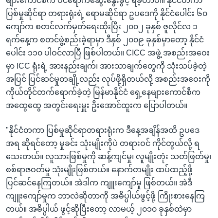
များကောင်စီက ဝင်ရောက်ဆွေးနွေးခွင့် ရခဲ့တာပါ။ နိုင်ငံတကာ
ပြစ်မှုဆိုင်ရာ တရားရုံးရဲ့ ရောမဆိုင်ရာ ဥပဒေကို နိုင်ငံပေါင်း ၆၀
ကျော်က စတင်လက်မှတ်ရေးထိုးပြီး ၂၀၀၂ ခုနှစ် ဇူလိုင်လ ၁
ရက်နေ့က စတင်ဖွဲ့စည်းခဲ့ရာမှာ ဒီနှစ် ၂၀၀၉ ခုနှစ်မှာတော့ နိုင်ငံ
ပေါင်း ၁၁၀ ပါဝင်လာပြီ ဖြစ်ပါတယ်။ CICC အဖွဲ့ အစည်းအဝေး
မှာ ICC ရုံးရဲ့ အားနည်းချက်၊ အားသာချက်တွေကို သုံးသပ်ခဲ့တဲ့
အပြင် ပြင်ဆင်မှုတချို့လည်း လုပ်ဖို့ရှိတယ်လို့ အစည်းအဝေးကို
ကိုယ်တိုင်တက်ရောက်ခဲ့တဲ့ မြန်မာနိုင်ငံ ရှေ့နေများကောင်စီက
အထွေထွေ အတွင်းရေးမှူး ဦးအောင်ထူးက ပြောပါတယ်။
"နိုင်ငံတကာ ပြစ်မှုဆိုင်ရာတရားရုံးက ဒီနေ့အချိန်အထိ ဥပဒေ
အရ ဆိုရင်တော့ မှုခင်း သုံးမျိုးကိုပဲ တရားဝင် ကိုင်တွယ်လို့ ရ
သေးတယ်။ လူသားဖြစ်မှုကို ဆန့်ကျင်မှု၊ လူမျိုးတုံး သတ်ဖြတ်မှု၊
စစ်ရာဇဝတ်မှု သုံးမျိုးဖြစ်တယ်။ နောက်တမျိုး ထပ်ထည့်ဖို့
ပြင်ဆင်နေကြတယ်။ အဲဒါက ကျူးကျော်မှု ဖြစ်တယ်။ အဲဒီ
ကျူးကျော်မှုက ဘာလဲဆိုတာကို အဓိပ္ပါယ်ဖွင့်ဖို့ ကြိုးစားနေကြ
တယ်။ အဓိပ္ပါယ် ဖွင့်ဆိုပြီးတော့ လာမယ့် ၂၀၁၀ ခုနှစ်ထဲမှာ