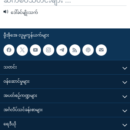
ဆက်စပ်သတင်းများ ...
ဒေါ်ခင်မျိုးသက်
ဗွီအိုအေ လူမှုကွန်ယက်များ
သတင်း
၀န်ဆောင်မှုများ
အပတ်စဉ်ကဏ္ဍများ
အင်္ဂလိပ်သင်ခန်းစာများ
ရေဒီယို