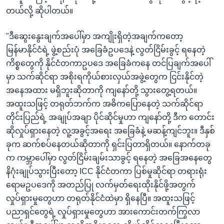
တယ်လို့ ဆိုပါတယ်။
"ဒီဆွေးနွေးချက်အပေါ်မှာ အကျိုးရှိတဲ့အချက်ကတော့
မြန်မာနိုင်ငံရဲ့ ဖွဲ့စည်းပုံ အခြေခံဥပဒေနဲ့ လွတ်ငြိမ်းခွင့် ရနေတဲ့
ကိစ္စတွေကို နိုင်ငံတကာဥပဒေ အခြေခံကနေ တင်ပြချက်အပေါ်
မှာ သက်ဆိုင်ရာ အစိုးရကိုယ်စားလှယ်အဖွဲ့တွေက ငြင်းနိုင်တဲ့
အနေအထား မရှိဘူးဆိုတာကို ကျနော်တို့ သွားတွေ့ရတယ်။
အထူးသဖြင့် တရုတ်ဘက်က အဓိကပြောနေတဲ့ သက်ဆိုင်ရာ
တိုင်းပြည်ရဲ့ အချုပ်အချာ ပိုင်ဆိုင်မှုဟာ ကျနော်တို့ ဒီက တောင်း
ဆိုလှုပ်ရှားနေတဲ့ လူ့အခွင့်အရေး အခြေခံနဲ့ မဆန့်ကျင်ဘူး။ ဒီနှစ်
ခုက ဆက်စပ်နေတယ်ဆိုတာကို ရှင်းပြတာရှိတယ်။ နောက်တခု
က ကမ္ဘာပေါ်မှာ လွတ်ငြိမ်းချမ်းသာခွင့် ရနေတဲ့ အခြေအနေတွေ
နိဂုံးချုပ်သွားပြီးတော့ ICC နိုင်ငံတကာ ပြစ်မှုဆိုင်ရာ တရားရုံး
ရောမဥပဒေကို အတည်ပြု လက်မှတ်ရေးထိုးနိုင်ဖို့အတွက်
လှုပ်ရှားမှုတွေဟာ တရုတ်နိုင်ငံထဲမှာ ရှိနေပြီ။ အထူးသဖြင့်
ပညာရှင်တွေရဲ့ လှုပ်ရှားမှုတွေဟာ အားကောင်းတက်ကြွလာ