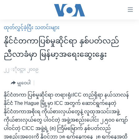
သုံး
ရ
လွယ်ကူ
ထုတ်လွှင့်ခဲ့ပြီး သတင်းများ
မူလစာမျက်နှာ
စေ
နိုင်ငံတကာပြစ်မှုဆိုင်ရာ နှစ်ပတ်လည်
မြန်မာ
သည့်
ညီလာခံမှာ မြန်မာ့အရေးဆွေးနွေး
ကမ္ဘာ့သတင်းများ
Link
ဗွီဒီယို
နိုင်ငံတကာ
၂၂ ႏိုဝင္ဘာ၊ ၂၀၀၉
များ
သတင်းလွတ်လပ်ခွင့်
အမေရိကန်
ပင်မ
မျှဝေပါ
ရပ်ဝန်းတခု လမ်းတခု အလွန်
တရုတ်
အကြောင်းအရာ
နိုင်ငံတကာ ပြစ်မှုဆိုင်ရာ တရားရုံးICC တည်ရှိရာ နယ်သာလန်
သို့
အင်္ဂလိပ်စာလေ့လာမယ်
အစ္စရေး-ပါလက်စတိုင်း
နိုင်ငံ The Hague မြို့မှာ ICC အတွက် ဆောင်ရွက်နေတဲ့
ကျော်
အပတ်စဉ်ကဏ္ဍများ
အမေရိကန်သုံးအီဒီယံ
နိုင်ငံတကာအစိုးရ ကိုယ်စားလှယ်တွေနဲ့ လူထုအသင်းအဖွဲ့
ကြည့်
ကိုယ်စားလှယ်တွေ ပါဝင်တဲ့ အဖွဲ့အစည်းပေါင်း ၂,၅၀၀ ကျော်
ရေဒီယိုနှင့်ရုပ်သံ အချက်အလက်များ
မကြေးမုံရဲ့ အင်္ဂလိပ်စာ
ရေဒီယို
ရန်
ပါဝင်တဲ့ CICC အဖွဲ့ရဲ့ (၈) ကြိမ်မြောက် နှစ်ပတ်လည်
ပင်မ
ရေဒီယို/တီဗွီအစီအစဉ်
ရုပ်ရှင်ထဲက အင်္ဂလိပ်စာ
တီဗွီ
အစည်းအဝေးကို နိုဝင်ဘာ ၁၈ ရက်နေ့ကနေ ၂၈ ရက်နေ့အထိ