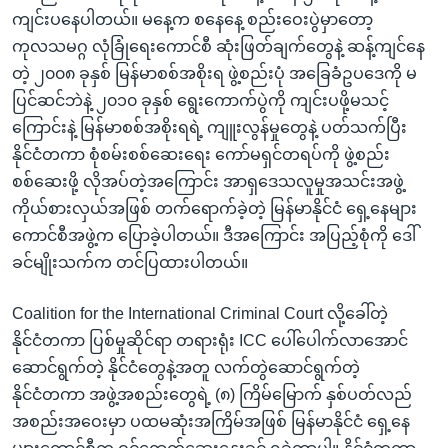
အ
သုတပဒေသာ အင်္ဂလိပ်စာ
ကျင်းပနေပါတယ်။ မနေ့က စနေနေ့ စည်းဝေးပွဲမှာတော့
ညွန်း
Learning English
ကုလသမဂ္ဂ လုံခြုံရေးကောင်စီ ဆုံးဖြတ်ချက်တွေနဲ့ ဆန့်ကျင်နေ
စာမျက်နှာ
တဲ့ ၂၀၀၈ ခုနှစ် မြန်မာစစ်အစိုးရ ဖွဲ့စည်းပုံ အခြေခံဥပဒေကို မ
သို့
ဗွီအိုအေ လူမှုကွန်ယက်များ
ပြင်ဆင်ဘဲနဲ့ ၂၀၁၀ ခုနှစ် ရွေးကောက်ပွဲကို ကျင်းပဖို့မသင့်
ကျော်
ကြောင်းနဲ့ မြန်မာစစ်အစိုးရရဲ့ ကျူးလွန်မှုတွေနဲ့ ပတ်သက်ပြီး
ကြည့်
နိုင်ငံတကာ စုံစမ်းစစ်ဆေးရေး ကော်မရှင်တရပ်ကို ဖွဲ့စည်း
ရန်
စစ်ဆေးဖို့ လိုအပ်တဲ့အကြောင်း အာရှဒေသလူမှုအသင်းအဖွဲ့
ဘာသာစကားများ
ရှာဖွေ
ကိုယ်စားလှယ်အဖြစ် တက်ရောက်ခဲ့တဲ့ မြန်မာနိုင်ငံ ရှေ့နေများ
ရန်
ကောင်စီအဖွဲ့က ပြောခဲ့ပါတယ်။ ဒီအကြောင်း အပြည့်စုံကို ဒေါ်
နေရာ
ခင်မျိုးသက်က တင်ပြထားပါတယ်။
သို့
ကျော်
Coalition for the International Criminal Court လို့ခေါ်တဲ့
ရန်
နိုင်ငံတကာ ပြစ်မှုဆိုင်ရာ တရားရုံး ICC ပေါ်ပေါက်လာအောင်
ဆောင်ရွက်တဲ့ နိုင်ငံတွေနဲ့အတူ လက်တွဲဆောင်ရွက်တဲ့
နိုင်ငံတကာ အဖွဲ့အစည်းတွေရဲ့ (၈) ကြိမ်မြောက် နှစ်ပတ်လည်
အစည်းအဝေးမှာ ပထမဆုံးအကြိမ်အဖြစ် မြန်မာနိုင်ငံ ရှေ့နေ