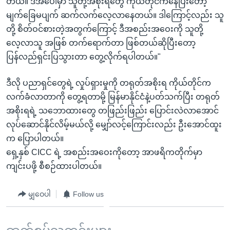
တယ်။ ဒီအပေါ်မှာ သူတို့အစိုးရတွေ ကိုယ်တိုင်ကနေပြီးတော့
မျက်ခြေမပျက် ဆက်လက်လေ့လာနေတယ်။ ဒါကြောင့်လည်း သူ
တို့ စိတ်ဝင်စားတဲ့အတွက်ကြောင့် ဒီအစည်းအဝေးကို သူတို့
လေ့လာသူ အဖြစ် တက်ရောက်တာ ဖြစ်တယ်ဆိုပြီးတော့
ပြန်လည်ရှင်းပြသွားတာ တွေ့လိုက်ရပါတယ်။"
ဒီလို ပညာရှင်တွေရဲ့ လှုပ်ရှားမှုကို တရုတ်အစိုးရ ကိုယ်တိုင်က
လက်ခံလာတာကို တွေ့ရတာမို့ မြန်မာနိုင်ငံနဲ့ပတ်သက်ပြီး တရုတ်
အစိုးရရဲ့ သဘောထားတွေ တဖြည်းဖြည်း ပြောင်းလဲလာအောင်
လုပ်ဆောင်နိုင်လိမ့်မယ်လို့ မျှော်လင့်ကြောင်းလည်း ဦးအောင်ထူး
က ပြောပါတယ်။
ရှေ့နှစ် CICC ရဲ့ အစည်းအဝေးကိုတော့ အာဖရိကတိုက်မှာ
ကျင်းပဖို့ စီစဉ်ထားပါတယ်။
မျှဝေပါ
Follow us