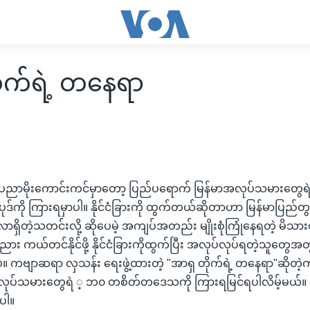
ုက်ရဲ့ တနေရာ
ာမိုးကောင်းကင်မှာတော့ ပြည်ပရောက် မြန်မာအလုပ်သမားတွေရဲ့ ဘ
ဒ်ကို ကြားရမှာပါ။ နိုင်ငံခြားကို ထွက်တယ်ဆိုတာဟာ မြန်မာပြည်တ
ာရှိတဲ့သတင်းလို့ ဆိုပေမဲ့ အကျပ်အတည်း မျိုးစုံကြုံနေရတဲ့ မိသား
ား ကယ်တင်နိုင်ဖို့ နိုင်ငံခြားကိုထွက်ပြီး အလုပ်လုပ်ရတဲ့သူတွေ
ဲ။ ကဗျာဆရာ လှသန်း ရေးဖွဲ့ထားတဲ့ "အာရှ တိုက်ရဲ့ တနေရာ"ဆိုတဲ့
လုပ်သမားတွေရဲ ့ ဘ၀ တစိတ်တဒေသကို ကြားရမြင်ရပါလိမ့်မယ်။ 
ပါ။