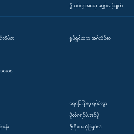
ရိုဟင်ဂျာအရေး မျှော်လင့်ချက်
်္ဂလိပ်စာ
ရုပ်ရှင်ထဲက အင်္ဂလိပ်စာ
၀-၁၀း၀၀
ရေမြေခြားမှ ရုပ်ပုံလွှာ
ပိုလီဂရပ်ဖ်.အင်ဖို
်းခန်း
ဗွီအိုအေ ပုံပြရုပ်သံ