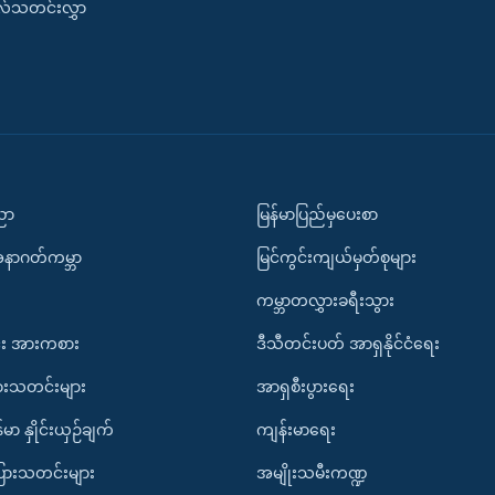
းလ်သတင်းလွှာ
ပညာ
မြန်မာပြည်မှပေးစာ
အနာဂတ်ကမ္ဘာ
မြင်ကွင်းကျယ်မှတ်စုများ
ကမ္ဘာတလွှားခရီးသွား
း အားကစား
ဒီသီတင်းပတ် အာရှနိုင်ငံရေး
ားသတင်းများ
အာရှစီးပွားရေး
်မာ နှိုင်းယှဉ်ချက်
ကျန်းမာရေး
ပြားသတင်းများ
အမျိုးသမီးကဏ္ဍ