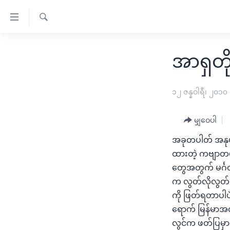
သုံး
ရ
ရှာဖွေ
လွယ်ကူ
မူလစာမျက်နှာ
ရ
အာရှတိ
စေ
မြန်မာ
လာ
သည့်
ဒ်
ကမ္ဘာ့သတင်းများ
၁၂ ဇန္နဝါရီ၊ ၂၀၁၀
Link
ဗွီဒီယို
နိုင်ငံတကာ
များ
မျှဝေပါ
သတင်းလွတ်လပ်ခွင့်
အမေရိကန်
ပင်မ
ရပ်ဝန်းတခု လမ်းတခု အလွန်
တရုတ်
အခုတပါတ် အနုပည
အကြောင်းအရာ
ထားတဲ့ ကဗျာတပု
အင်္ဂလိပ်စာလေ့လာမယ်
အစ္စရေး-ပါလက်စတိုင်း
သို့
တွေအတွက် မင်္ဂလ
အပတ်စဉ်ကဏ္ဍများ
အမေရိကန်သုံးအီဒီယံ
ကျော်
က လွတ်လိုလွတ်ည
ကြည့်
ရေဒီယိုနှင့်ရုပ်သံ အချက်အလက်များ
မကြေးမုံရဲ့ အင်္ဂလိပ်စာ
ရေဒီယို
ကို ဖြတ်ရတာပါပ
ရန်
ရောက် မြန်မာအ
ရေဒီယို/တီဗွီအစီအစဉ်
ရုပ်ရှင်ထဲက အင်္ဂလိပ်စာ
တီဗွီ
ပင်မ
လွင်က ဖတ်ပြမှာ