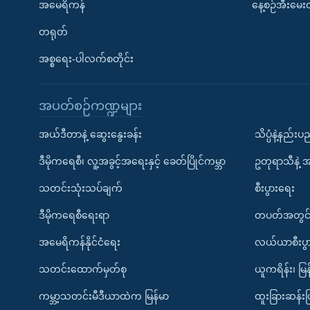
အမေရိကန်
နေ့စဉ်အီးမေ
တရုတ်
အစ္စရေး-ပါလက်စတိုင်း
အပတ်စဉ်ကဏ္ဍများ
အယ်ဒီတာနဲ့ ဆွေးနွေးခန်း
သိပ္ပံနဲ့နည်း
ဒီမိုကရေစီ၊ လူ့အခွင့်အရေးနှင့် ခေတ်ပြိုင်ကမ္ဘာ
ဥတုရာသီနဲ့ 
သတင်းသုံးသပ်ချက်
စီးပွားရေး
ဒီမိုကရေစီရေးရာ
တပတ်အတွင်
အမေရိကန်နိုင်ငံရေး
လယ်ယာစီးပွ
သတင်းထောက်မှတ်စု
ယူကရိန်း၊ မြန
ကမ္ဘာ့သတင်းမီဒီယာထဲက မြန်မာ
ထူးခြားဆန်း