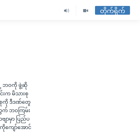
တိုက်ရိုက်
ဝကို ဖွဲ့ဆို
ွင်းက မိသားစု
စုကို ဒီဒဏ်တွေ
အတွက် ဘဝကြမ်း
ကဗျာမှာ ပြည်ပ
ကိုကျော်အောင်