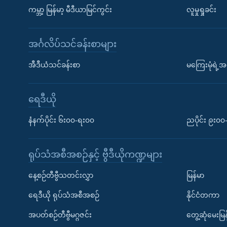
ကမ္ဘာ့ မြန်မာ့ မီဒီယာမြင်ကွင်း
လူမှုရှုခင်း
အင်္ဂလိပ်သင်ခန်းစာများ
အီဒီယံသင်ခန်းစာ
မကြေးမုံရဲ့အင
ရေဒီယို
နံနက်ပိုင်း ၆း၀၀-ရး၀၀
ညပိုင်း ၉း၀
ရုပ်သံအစီအစဉ်နှင့် ဗွီဒီယိုကဏ္ဍများ
နေ့စဉ်တီဗွီသတင်းလွှာ
မြန်မာ
ရေဒီယို ရုပ်သံအစီအစဉ်
နိုင်ငံတကာ
အပတ်စဉ်တီဗွီမဂ္ဂဇင်း
တွေ့ဆုံမေးမြန