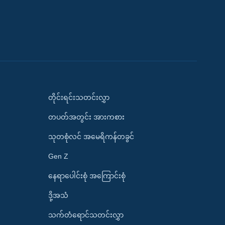
တိုင်းရင်းသတင်းလွှာ
တပတ်အတွင်း အားကစား
သုတစုံလင် အမေရိကန်တခွင်
Gen Z
နေရာပေါင်းစုံ အကြောင်းစုံ
ဒို့အသံ
သက်တံရောင်သတင်းလွှာ