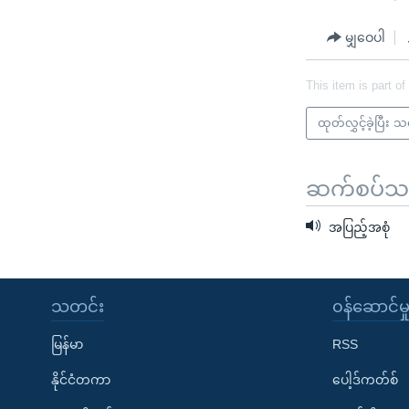
သုတပဒေသာ အင်္ဂလိပ်စာ
အ
ညွန်း
မျှဝေပါ
စာမျက်နှာ
သို့
This item is part of
ကျော်
ထုတ်လွှင့်ခဲ့ပြီး 
ကြည့်
ရန်
ရှာဖွေ
ဆက်စပ်သတင
ရန်
နေရာ
အပြည့်အစုံ
သို့
ကျော်
ရန်
သတင်း
၀န်ဆောင်မှ
မြန်မာ
RSS
နိုင်ငံတကာ
ပေါ့ဒ်ကတ်စ်