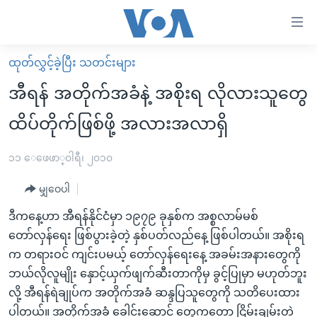
သုံး
ရ
လွယ်ကူ
ထုတ်လွှင့်ခဲ့ပြီး သတင်းများ
မူလစာမျက်နှာ
စေ
အီရန် အတိုက်အခံနဲ့ အစိုးရ လိုလားသူတွေ
မြန်မာ
သည့်
ထိပ်တိုက်ဖြစ်ဖို့ အလားအလာရှိ
ကမ္ဘာ့သတင်းများ
Link
ဗွီဒီယို
နိုင်ငံတကာ
၁၁ ေဖေဖာ္၀ါရီ၊ ၂၀၁၀
များ
သတင်းလွတ်လပ်ခွင့်
အမေရိကန်
ပင်မ
မျှဝေပါ
ရပ်ဝန်းတခု လမ်းတခု အလွန်
တရုတ်
အကြောင်းအရာ
ဒီကနေ့ဟာ အီရန်နိုင်ငံမှာ ၁၉၇၉ ခုနှစ်က အစ္စလာမ်မစ်
သို့
အင်္ဂလိပ်စာလေ့လာမယ်
အစ္စရေး-ပါလက်စတိုင်း
တော်လှန်ရေး ဖြစ်ပွားခဲ့တဲ့ နှစ်ပတ်လည်နေ့ ဖြစ်ပါတယ်။ အစိုးရ
ကျော်
အပတ်စဉ်ကဏ္ဍများ
အမေရိကန်သုံးအီဒီယံ
က တရားဝင် ကျင်းပမယ့် တော်လှန်ရေးနေ့ အခမ်းအနားတွေကို
ကြည့်
ဘယ်လိုလူမျိုး နှောင့်ယှက်ဖျက်ဆီးတာကိုမှ ခွင့်ပြုမှာ မဟုတ်ဘူး
ရေဒီယိုနှင့်ရုပ်သံ အချက်အလက်များ
မကြေးမုံရဲ့ အင်္ဂလိပ်စာ
ရေဒီယို
ရန်
လို့ အီရန်ရဲချုပ်က အတိုက်အခံ ဆန္ဒပြသူတွေကို သတိပေးထား
ပင်မ
ရေဒီယို/တီဗွီအစီအစဉ်
ရုပ်ရှင်ထဲက အင်္ဂလိပ်စာ
တီဗွီ
ပါတယ်။ အတိုက်အခံ ခေါင်းဆောင် တွေကတော့ ငြိမ်းချမ်းတဲ့