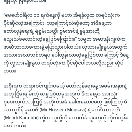
ချိန်လုံး ပြနေပါတယ်။
“ဖေဖော်ဝါရီလ ၁၁ ရက်နေ့ကို မဟာ အီရန်လူထု တရပ်လုံးက
ပိုင်ဆိုင်တဲ့အကြောင်း၊ ဘာ့ကြောင့်လဲဆိုတော့ အဲဒီနေ့ဟာ
တော်လှန်ရေးရဲ့ ရဲစွမ်းသတ္တိ၊ စွမ်းအင်နဲ့ ခွန်အားတို့
သွေးသစ်လောင်းတဲ့နေ့ ဖြစ်ကြောင်း။” သမ္မတ အမာဒနီးဂျက်က
ဖာဆီဘာသာစကားနဲ့ ပြောသွားပါတယ်။ လူသားမျိုးနွယ်အတွက်
အလားအလာသစ်တရပ် ပေါ်ထွန်းလာတဲ့နေ့ ဖြစ်တာ ကြောင့် ဒီနေ့
ကို လူသားမျိုးနွယ် တရပ်လုံးက ပိုင်ဆိုင်ပါတယ်လို့လည်း ဆိုပါ
တယ်။
အစိုးရက တရားဝင်ကျင်းပမယ့် တော်လှန်ရေးနေ့ အခမ်းအနားနဲ့
အတူ ငြိမ်းချမ်းတဲ့ ဆန္ဒပြပွဲတခုအတွက် ဒီကနေ့မှာ အားလုံး
စုဝေးထွက်လာကြဖို့ အတိုက်အခံ ခေါင်းဆောင်တွေ ဖြစ်ကြတဲ့ မီ
ယာ ဟူစိန် မူဆာဗီ (Mir Hossein Mousavi) နဲ့ မက်ဒီ ကာရူဘီ
(Mehdi Karroubi) တို့က သူတို့ကို ထောက်ခံသူတွေကို တိုက်တွန်း
နေပါတယ်။