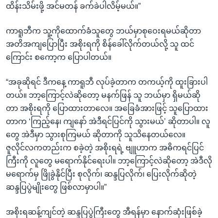
ထိန်းသိမ်းဖို့ အင်မတန် ခက်ခဲပါလိမ့်မယ်။”
ကာရူဘီက သူ့ကိုထောက်ခံသူတွေ ဘယ်မှာစုဝေးရမယ်ဆိုတာ
အတိအကျပြောပြီး အစိုးရကို စိန်ခေါ်လိုက်တယ်လို့ သူ ထင်
ကြောင်း စကော့က ပြောပါတယ်။
“အခုဆိုရင် ဒီကနေ့ ကာရူဘီ လုပ်ခဲ့တာက တကယ့်ကို ထူးခြားပါ
တယ်။ ဘာ့ကြောင့်လဲဆိုတော့ မနက်ဖြန် သူ ဘယ်မှာ ရှိမယ်ဆို
တာ အစိုးရကို ပြောထားတာလေ။ အခြေခံအားဖြင့် သူပြောထား
တာက ‘ကြည့်နေ၊ ကျနော် အဲဒီရင်ပြင်ကို သွားမယ်’ ဆိုတာပါ။ လူ
တွေ အဲဒီမှာ သွားစုကြမယ် ဆိုတာကို သူသိနေတယ်လေ။
ဇူလိုင်လကတည်းက စခဲ့တဲ့ အစိုးရရဲ့ ဗျူဟာက အဓိကရင်ပြင်
ကြီးကို လူတွေ မရောက်နိုင်ရေးပါ။ ဘာ့ကြောင့်လဲဆိုတော့ အဲဒီလို
မရောက်မှ ဖြိုခွဲနိုင်ပြီး စုလိုက်၊ ဆန္ဒပြလိုက်၊ ပြေးလိုက်ဆိုတဲ့
ဆန္ဒပြပွဲမျိုးတွေ ဖြစ်လာမှာပါ။”
အစိုးရဆန့်ကျင်တဲ့ ဆန္ဒပြပွဲကြီးတွေ အီရန်မှာ နောက်ဆုံးဖြစ်ခဲ့