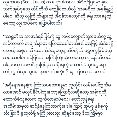
လူးကပ်စ် (Scott Lucas) က ပြောပါတယ်။ အဲဒီရင်ပြင်မှာ နှစ်
ဘက်အုပ်စုတွေ ထိပ်တိုက် တွေ့နိုင်တယ်လို့ ‘အမေရိက အဓွန့်ရှည်
ပါစေ’ ဆိုတဲ့ လူကြိုက်များတဲ့ အီရန်ဘလော့ဂ်ကို ရေးသားနေတဲ့
စကော့ လူးကပ်စ်က ပြောပါတယ်။
“ကာရူဘီက အာဇာဒီရင်ပြင်ကို သူ လမ်းလျှောက်သွားမယ်လို့ သူ့
အင်တာနက် စာမျက်နှာမှာ ပြောထားပါတယ်။ ဒါဟာဖြင့် အဲဒီမှာရှိ
နေမယ့် အစိုးရကို ထောက်ခံသူတွေနဲ့ ထိပ်တိုက် ပဋိပက္ခဖြစ်မယ့်
သဘောပါပဲ။ ရင်ပြင်က အကြီးကြီးဆိုတာတော့ ကျနော်သိတယ်။
ဒါပေမယ့် အာဇာဒီရင်ပြင်မှာ အစိုးရကို ထောက်ခံသူတွေရော
ကန့်ကွက်သူတွေရော နှစ်ဘက်စလုံး ရှိနေ ကြမယ့် သဘောပါ။
“အစိုးရအနေနဲ့က ကြာသပတေးနေ့မှာ လူတိုင်း လမ်းပေါ်ထွက်မ
လာအောင် မလုပ်နိုင်ပါဘူး။ ဘာ့ကြောင့်လဲဆိုတော့ အစိုးရကို
ထောက်ခံသူတွေက ထွက်လာမှာပဲလေ။ တော်လှန်ရေး
အထိမ်းအမှတ် ဆင်နွှဲနေကြတာကိုး။ ဒါကြောင့် အုပ်စု နှစ်စုကို
သီးခြားစီ ခွဲထုတ်ဖို့ မကြိုးစားဘူး ဆိုရင်တော့ ဒီတကြိမ်မှာ