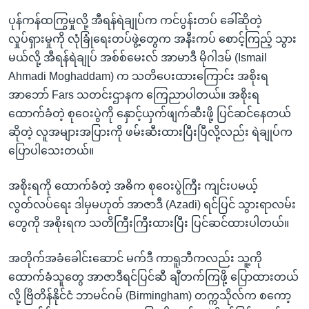
ပုန်ကန်ထကြွမှုလို့ အီရန်ရဲချုပ်က ကင်ပွန်းတပ် ခေါ်ဆိုတဲ့
လှုပ်ရှားမှုကို လုံခြုံရေးတပ်ဖွဲ့တွေက အနီးကပ် စောင့်ကြည့် သွား
မယ်လို့ အီရန်ရဲချုပ် အစ်စ်မေးလ် အာမာဒီ မိုဂါဒမ် (Ismail
Ahmadi Moghaddam) က သတိပေးထားကြောင်း အစိုးရ
အာဘော် Fars သတင်းဌာနက ကြေညာပါတယ်။ အစိုးရ
ထောက်ခံတဲ့ စုဝေးပွဲကို နှောင့်ယှက်ဖျက်ဆီးဖို့ ပြင်ဆင်နေတယ်
ဆိုတဲ့ လူအများအပြားကို ဖမ်းဆီးထားပြီးပြီလို့လည်း ရဲချုပ်က
ပြောပါသေးတယ်။
အစိုးရကို ထောက်ခံတဲ့ အဓိက စုဝေးပွဲကြီး ကျင်းပမယ့်
လွတ်လပ်ရေး ဒါမှမဟုတ် အာဇာဒီ (Azadi) ရင်ပြင် သွားရာလမ်း
တွေကို အစိုးရက သတိကြီးကြီးထားပြီး ပြင်ဆင်ထားပါတယ်။
အတိုက်အခံခေါင်းဆောင် မက်ဒီ ကာရူဘီကလည်း သူ့ကို
ထောက်ခံသူတွေ အာဇာဒီရင်ပြင်ဆီ ချီတက်ကြဖို့ ပြောထားတယ်
လို့ ဗြိတိန်နိုင်ငံ ဘာမင်ဂမ် (Birmingham) တက္ကသိုလ်က စကော့