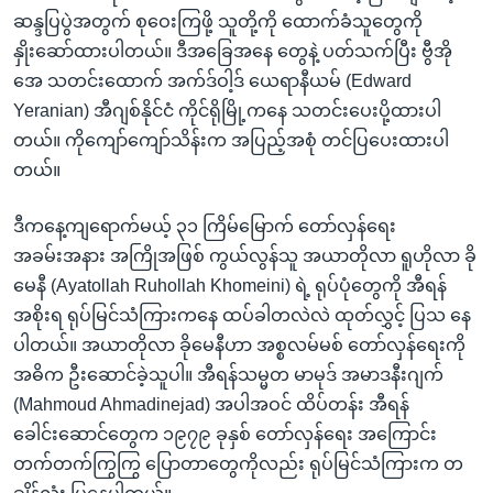
အ
သုတပဒေသာ အင်္ဂလိပ်စာ
ဆန္ဒပြပွဲအတွက် စုဝေးကြဖို့ သူတို့ကို ထောက်ခံသူတွေကို
ညွန်း
Learning English
နှိုးဆော်ထားပါတယ်။ ဒီအခြေအနေ တွေနဲ့ ပတ်သက်ပြီး ဗွီအို
စာမျက်နှာ
အေ သတင်းထောက် အက်ဒ်ဝါ့ဒ် ယေရာနီယမ် (Edward
သို့
ဗွီအိုအေ လူမှုကွန်ယက်များ
Yeranian) အီဂျစ်နိုင်ငံ ကိုင်ရိုမြို့ကနေ သတင်းပေးပို့ထားပါ
ကျော်
တယ်။ ကိုကျော်ကျော်သိန်းက အပြည့်အစုံ တင်ပြပေးထားပါ
ကြည့်
တယ်။
ရန်
ဘာသာစကားများ
ရှာဖွေ
ဒီကနေ့ကျရောက်မယ့် ၃၁ ကြိမ်မြောက် တော်လှန်ရေး
ရန်
အခမ်းအနား အကြိုအဖြစ် ကွယ်လွန်သူ အယာတိုလာ ရူဟိုလာ ခို
နေရာ
မေနီ (Ayatollah Ruhollah Khomeini) ရဲ့ ရုပ်ပုံတွေကို အီရန်
သို့
အစိုးရ ရုပ်မြင်သံကြားကနေ ထပ်ခါတလဲလဲ ထုတ်လွှင့် ပြသ နေ
ကျော်
ပါတယ်။ အယာတိုလာ ခိုမေနီဟာ အစ္စလမ်မစ် တော်လှန်ရေးကို
ရန်
အဓိက ဦးဆောင်ခဲ့သူပါ။ အီရန်သမ္မတ မာမုဒ် အမာဒနီးဂျက်
(Mahmoud Ahmadinejad) အပါအဝင် ထိပ်တန်း အီရန်
ခေါင်းဆောင်တွေက ၁၉၇၉ ခုနှစ် တော်လှန်ရေး အကြောင်း
တက်တက်ကြွကြွ ပြောတာတွေကိုလည်း ရုပ်မြင်သံကြားက တ