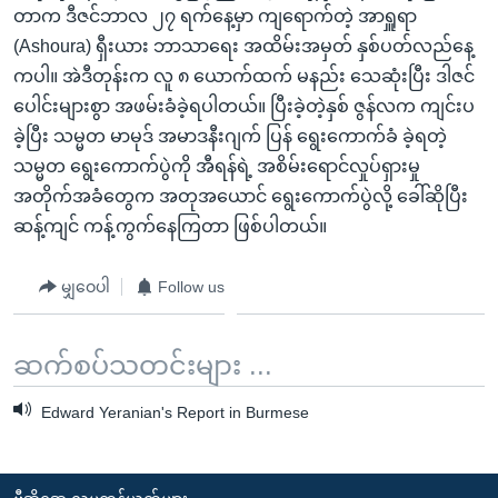
တာက ဒီဇင်ဘာလ ၂၇ ရက်နေ့မှာ ကျရောက်တဲ့ အာရှူရာ
(Ashoura) ရှီးယား ဘာသာရေး အထိမ်းအမှတ် နှစ်ပတ်လည်နေ့
ကပါ။ အဲဒီတုန်းက လူ ၈ ယောက်ထက် မနည်း သေဆုံးပြီး ဒါဇင်
ပေါင်းများစွာ အဖမ်းခံခဲ့ရပါတယ်။ ပြီးခဲ့တဲ့နှစ် ဇွန်လက ကျင်းပ
ခဲ့ပြီး သမ္မတ မာမုဒ် အမာဒနီးဂျက် ပြန် ရွေးကောက်ခံ ခဲ့ရတဲ့
သမ္မတ ရွေးကောက်ပွဲကို အီရန်ရဲ့ အစိမ်းရောင်လှုပ်ရှားမှု
အတိုက်အခံတွေက အတုအယောင် ရွေးကောက်ပွဲလို့ ခေါ်ဆိုပြီး
ဆန့်ကျင် ကန့်ကွက်နေကြတာ ဖြစ်ပါတယ်။
မျှဝေပါ
Follow us
ဆက်စပ်သတင်းများ ...
Edward Yeranian's Report in Burmese