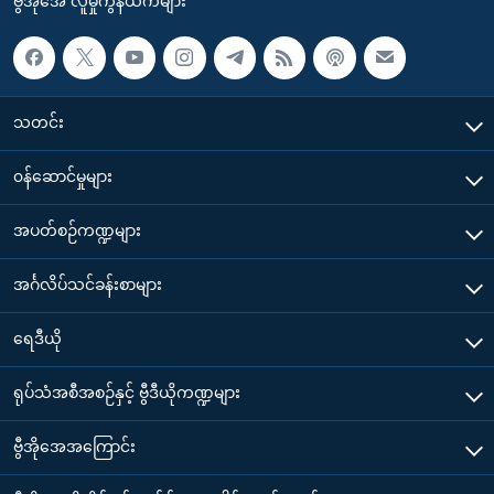
ဗွီအိုအေ လူမှုကွန်ယက်များ
သတင်း
၀န်ဆောင်မှုများ
အပတ်စဉ်ကဏ္ဍများ
အင်္ဂလိပ်သင်ခန်းစာများ
ရေဒီယို
ရုပ်သံအစီအစဉ်နှင့် ဗွီဒီယိုကဏ္ဍများ
ဗွီအိုအေအကြောင်း