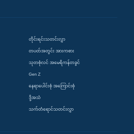
တိုင်းရင်းသတင်းလွှာ
တပတ်အတွင်း အားကစား
သုတစုံလင် အမေရိကန်တခွင်
Gen Z
နေရာပေါင်းစုံ အကြောင်းစုံ
ဒို့အသံ
သက်တံရောင်သတင်းလွှာ