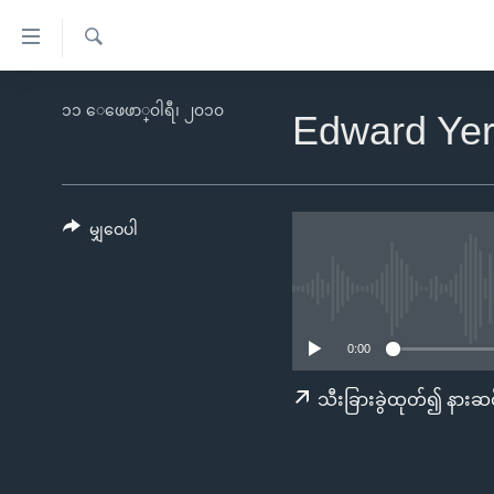
သုံး
ရ
ရှာဖွေ
လွယ်ကူ
မူလစာမျက်နှာ
၁၁ ေဖေဖာ္၀ါရီ၊ ၂၀၁၀
ရ
Edward Yer
စေ
မြန်မာ
လာ
သည့်
ဒ်
ကမ္ဘာ့သတင်းများ
Link
ဗွီဒီယို
နိုင်ငံတကာ
မျှဝေပါ
များ
သတင်းလွတ်လပ်ခွင့်
အမေရိကန်
ပင်မ
ရပ်ဝန်းတခု လမ်းတခု အလွန်
တရုတ်
အကြောင်းအရာ
အင်္ဂလိပ်စာလေ့လာမယ်
အစ္စရေး-ပါလက်စတိုင်း
သို့
0:00
အပတ်စဉ်ကဏ္ဍများ
အမေရိကန်သုံးအီဒီယံ
ကျော်
သီးခြားခွဲထုတ်၍ နားဆင
ကြည့်
ရေဒီယိုနှင့်ရုပ်သံ အချက်အလက်များ
မကြေးမုံရဲ့ အင်္ဂလိပ်စာ
ရေဒီယို
ရန်
ရေဒီယို/တီဗွီအစီအစဉ်
ရုပ်ရှင်ထဲက အင်္ဂလိပ်စာ
တီဗွီ
ပင်မ