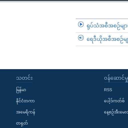
သုတပဒေသာ အင်္ဂလိပ်စာ
အ
ညွန်း
စာမျက်နှာ
သို့
ရုပ်သံအစီအစဉ်မျာ
ကျော်
ရေဒီယိုအစီအစဉ်မျ
ကြည့်
ရန်
ရှာဖွေ
ရန်
နေရာ
သတင်း
၀န်ဆောင်မှ
သို့
ကျော်
မြန်မာ
RSS
ရန်
နိုင်ငံတကာ
ပေါ့ဒ်ကတ်စ်
အမေရိကန်
နေ့စဉ်အီးမေ
တရုတ်