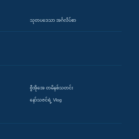
သုတပဒေသာ အင်္ဂလိပ်စာ
ဗွီအိုအေ တမိနစ်သတင်း
နော်သဇင်ရဲ့ Vlog