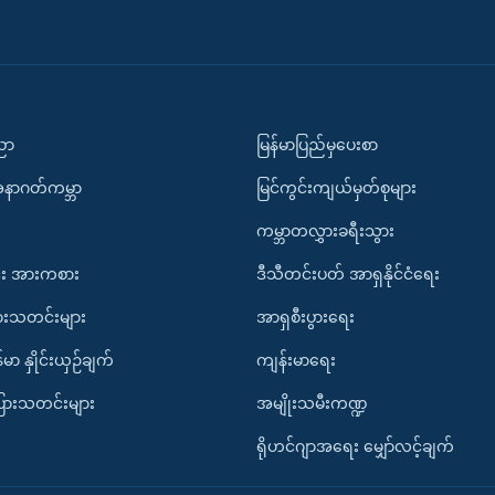
ပညာ
မြန်မာပြည်မှပေးစာ
အနာဂတ်ကမ္ဘာ
မြင်ကွင်းကျယ်မှတ်စုများ
ကမ္ဘာတလွှားခရီးသွား
း အားကစား
ဒီသီတင်းပတ် အာရှနိုင်ငံရေး
ားသတင်းများ
အာရှစီးပွားရေး
်မာ နှိုင်းယှဉ်ချက်
ကျန်းမာရေး
ပြားသတင်းများ
အမျိုးသမီးကဏ္ဍ
ရိုဟင်ဂျာအရေး မျှော်လင့်ချက်