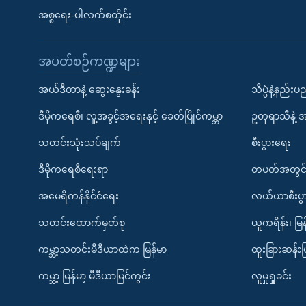
အစ္စရေး-ပါလက်စတိုင်း
အပတ်စဉ်ကဏ္ဍများ
အယ်ဒီတာနဲ့ ဆွေးနွေးခန်း
သိပ္ပံနဲ့နည်း
ဒီမိုကရေစီ၊ လူ့အခွင့်အရေးနှင့် ခေတ်ပြိုင်ကမ္ဘာ
ဥတုရာသီနဲ့ 
သတင်းသုံးသပ်ချက်
စီးပွားရေး
ဒီမိုကရေစီရေးရာ
တပတ်အတွင်
အမေရိကန်နိုင်ငံရေး
လယ်ယာစီးပွ
သတင်းထောက်မှတ်စု
ယူကရိန်း၊ မြန
ကမ္ဘာ့သတင်းမီဒီယာထဲက မြန်မာ
ထူးခြားဆန်း
ကမ္ဘာ့ မြန်မာ့ မီဒီယာမြင်ကွင်း
လူမှုရှုခင်း