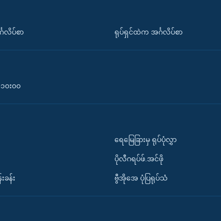
်္ဂလိပ်စာ
ရုပ်ရှင်ထဲက အင်္ဂလိပ်စာ
၀-၁၀း၀၀
ရေမြေခြားမှ ရုပ်ပုံလွှာ
ပိုလီဂရပ်ဖ်.အင်ဖို
်းခန်း
ဗွီအိုအေ ပုံပြရုပ်သံ