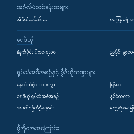
အင်္ဂလိပ်သင်ခန်းစာများ
အီဒီယံသင်ခန်းစာ
မကြေးမုံရဲ့အင
ရေဒီယို
နံနက်ပိုင်း ၆း၀၀-ရး၀၀
ညပိုင်း ၉း၀
ရုပ်သံအစီအစဉ်နှင့် ဗွီဒီယိုကဏ္ဍများ
နေ့စဉ်တီဗွီသတင်းလွှာ
မြန်မာ
ရေဒီယို ရုပ်သံအစီအစဉ်
နိုင်ငံတကာ
အပတ်စဉ်တီဗွီမဂ္ဂဇင်း
တွေ့ဆုံမေးမြန
ဗွီအိုအေအကြောင်း