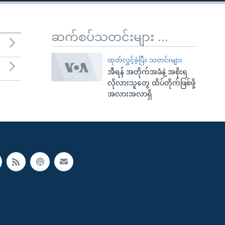
ဆက်စပ်သတင်းများ ...
ထုတ်လွှင့်ခဲ့ပြီး သတင်းများ
အီရန် အတိုက်အခံနဲ့ အစိုးရ
လိုလားသူတွေ ထိပ်တိုက်ဖြစ်ဖို့
အလားအလာရှိ