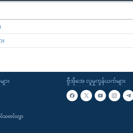
း
ား
ုများ
ဗွီအိုအေ လူမှုကွန်ယက်များ
းလ်သတင်းလွှာ