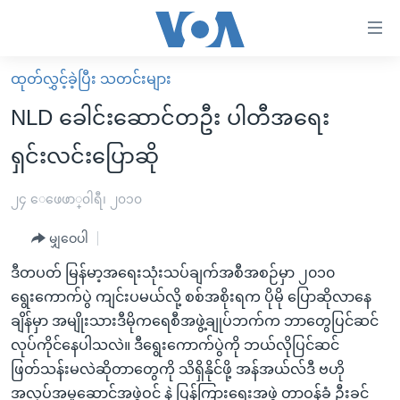
သုံး
ရ
လွယ်ကူ
ထုတ်လွှင့်ခဲ့ပြီး သတင်းများ
မူလစာမျက်နှာ
စေ
NLD ခေါင်းဆောင်တဦး ပါတီအရေး
မြန်မာ
သည့်
ရှင်းလင်းပြောဆို
ကမ္ဘာ့သတင်းများ
Link
ဗွီဒီယို
နိုင်ငံတကာ
၂၄ ေဖေဖာ္၀ါရီ၊ ၂၀၁၀
များ
သတင်းလွတ်လပ်ခွင့်
အမေရိကန်
ပင်မ
မျှဝေပါ
ရပ်ဝန်းတခု လမ်းတခု အလွန်
တရုတ်
အကြောင်းအရာ
ဒီတပတ် မြန်မာ့အရေးသုံးသပ်ချက်အစီအစဉ်မှာ ၂၀၁၀
သို့
အင်္ဂလိပ်စာလေ့လာမယ်
အစ္စရေး-ပါလက်စတိုင်း
ရွေးကောက်ပွဲ ကျင်းပမယ်လို့ စစ်အစိုးရက ပိုမို ပြောဆိုလာနေ
ကျော်
အပတ်စဉ်ကဏ္ဍများ
အမေရိကန်သုံးအီဒီယံ
ချိန်မှာ အမျိုးသားဒီမိုကရေစီအဖွဲ့ချုပ်ဘက်က ဘာတွေပြင်ဆင်
ကြည့်
လုပ်ကိုင်နေပါသလဲ။ ဒီရွေးကောက်ပွဲကို ဘယ်လိုပြင်ဆင်
ရေဒီယိုနှင့်ရုပ်သံ အချက်အလက်များ
မကြေးမုံရဲ့ အင်္ဂလိပ်စာ
ရေဒီယို
ရန်
ဖြတ်သန်းမလဲဆိုတာတွေကို သိရှိနိုင်ဖို့ အန်အယ်လ်ဒီ ဗဟို
ပင်မ
ရေဒီယို/တီဗွီအစီအစဉ်
ရုပ်ရှင်ထဲက အင်္ဂလိပ်စာ
တီဗွီ
အလုပ်အမှုဆောင်အဖွဲ့ဝင် နဲ့ ပြန်ကြားရေးအဖွဲ့ တာဝန်ခံ ဦးခင်