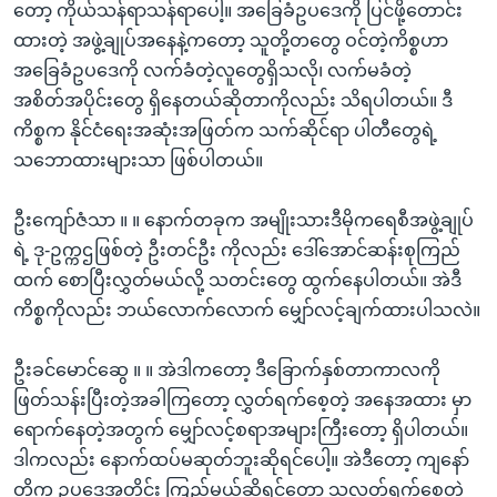
တော့ ကိုယ်သန်ရာသန်ရာပေါ့။ အခြေခံဥပဒေကို ပြင်ဖို့တောင်း
ထားတဲ့ အဖွဲ့ချုပ်အနေနဲ့ကတော့ သူတို့တတွေ ဝင်တဲ့ကိစ္စဟာ
အခြေခံဥပဒေကို လက်ခံတဲ့လူတွေရှိသလို၊ လက်မခံတဲ့
အစိတ်အပိုင်းတွေ ရှိနေတယ်ဆိုတာကိုလည်း သိရပါတယ်။ ဒီ
ကိစ္စက နိုင်ငံရေးအဆုံးအဖြတ်က သက်ဆိုင်ရာ ပါတီတွေရဲ့
သဘောထားများသာ ဖြစ်ပါတယ်။
ဦးကျော်ဇံသာ ။ ။ နောက်တခုက အမျိုးသားဒီမိုကရေစီအဖွဲ့ချုပ်
ရဲ့ ဒု-ဥက္ကဌဖြစ်တဲ့ ဦးတင်ဦး ကိုလည်း ဒေါ်အောင်ဆန်းစုကြည်
ထက် စောပြီးလွှတ်မယ်လို့ သတင်းတွေ ထွက်နေပါတယ်။ အဲဒီ
ကိစ္စကိုလည်း ဘယ်လောက်လောက် မျှော်လင့်ချက်ထားပါသလဲ။
ဦးခင်မောင်ဆွေ ။ ။ အဲဒါကတော့ ဒီခြောက်နှစ်တာကာလကို
ဖြတ်သန်းပြီးတဲ့အခါကြတော့ လွှတ်ရက်စေ့တဲ့ အနေအထား မှာ
ရောက်နေတဲ့အတွက် မျှော်လင့်စရာအများကြီးတော့ ရှိပါတယ်။
ဒါကလည်း နောက်ထပ်မဆုတ်ဘူးဆိုရင်ပေါ့။ အဲဒီတော့ ကျနော်
တို့က ဥပဒေအတိုင်း ကြည့်မယ်ဆိုရင်တော့ သူလွှတ်ရက်စေ့တဲ့