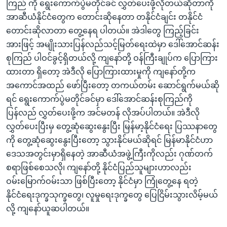
ကြည် ကို ရွေးကောက်ပွဲမတိုင်ခင် လွှတ်ပေးဖို့လိုတယ်ဆိုတာကို
အာဆီယံနိုင်ငံတွေက တောင်းဆိုနေတာ တနိုင်ငံချင်း တနိုင်ငံ
တောင်းဆိုလာတာ တွေ့နေရ ပါတယ်။ အဲဒါတွေ ကြည့်ခြင်း
အားဖြင့် အမျိုးသားပြန်လည်သင့်မြတ်ရေးထဲမှာ ဒေါ်အောင်ဆန်း
စုကြည် ပါဝင်ခွင့်ရှိတယ်လို့ ကျနော်တို့ ဝန်ကြီးချုပ်က ပြောကြား
ထားတာ ရှိတော့ အဲဒီလို ပြောကြားထားမှုကို ကျနော်တို့က
အကောင်အထည် ဖော်ပြီးတော့ တကယ်တမ်း ဆောင်ရွက်မယ်ဆို
ရင် ရွေးကောက်ပွဲမတိုင်ခင်မှာ ဒေါ်အောင်ဆန်းစုကြည်ကို
ပြန်လည် လွှတ်ပေးဖို့က အင်မတန် လိုအပ်ပါတယ်။ အဲဒီလို
လွှတ်ပေးပြီးမှ တွေ့ဆုံဆွေးနွေးပြီး မြန်မာ့နိုင်ငံရေး ပြဿနာတွေ
ကို တွေ့ဆုံဆွေးနွေးပြီးတော့ သွားနိုင်မယ်ဆိုရင် မြန်မာနိုင်ငံဟာ
ဒေသအတွင်းမှာရှိနေတဲ့ အာဆီယံအဖွဲ့ကြီးကိုလည်း ဂုဏ်တက်
စရာဖြစ်စေသလို၊ ကျနော်တို့ နိုင်ငံပြည်သူများဟာလည်း
ဝမ်းမြောက်ဝမ်းသာ ဖြစ်ပြီးတော့ နိုင်ငံမှာ ကြုံတွေ့နေ ရတဲ့
နိုင်ငံရေးဒုက္ခသုက္ခတွေ၊ လူမှုရေးဒုက္ခတွေ ပြေငြိမ်းသွားလိမ့်မယ်
လို့ ကျနော်ယူဆပါတယ်။