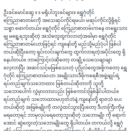
ဦးခင်မောင်ဆွေ ။ ။ မရှိပါဘူးခင်များ။ ရွှေဂုံတိုင်
ကြေညာစာတမ်းကို အသေဆုပ်ကိုင်ရမယ်၊ မဆုပ်ကိုင်လို့ရှိရင်
သစ္စာ ဖောက်တယ်။ ရွေဂုံတိုင် ကြေညာစာတမ်းကနေ တရွေးသား
မျှ မရွေ့ရဘူးဆိုတဲ့ အသံတွေထွက်လာတဲ့အခါမှာ ရွှေဂုံတိုင်
ကြေညာစာတမ်းဟာဖြင့်ရင် ကျနော်တို့ မည်သို့မည်ပုံပါ ဖြစ်ပါ
တယ်ဆိုပြီးတော့ ရှင်းလင်းချက်တွေ ထွက်လာရတဲ့အပိုင်းတွေ ရှိ
နေပါတယ်။ ဘာကြောင့်လဲဆိုတော့ တချို့သေသေချာချာ
လေ့လာပြီး အဆင်သင့်မဖြစ်သေးတဲ့ ပုဂ္ဂိုလ်တွေအဖို့ကတော့ ရွှေ
ဂုံတိုင် ကြေညာစာတမ်းဟာ အမျိုးသားဒီမိုကရေစီအဖွဲ့ချုပ်ရဲ့
ရပ်တည်ချက်သဘောထား ဖြစ်တယ်ဆိုတာကို သူတို့
သဘောပေါက် လွှဲမှားတာလည်း ဖြစ်ကောင်းဖြစ်နိုင်ပါတယ်။
ရပ်တည်ချက် သဘောထားမဟုတ်ဘဲနဲ့ ကျနော်တို့ ရာဇသံ ပေး
တယ်ဆိုတဲ့ အဖြစ်မျိုးကို တလွဲထင်သွားပြီးတော့ ဒီဟာကြီးကိုမှ
မရတော့ရင် ဘာမှလုပ်မရတော့ဘူးဆိုတဲ့ သဘောမျိုး ကို ရောက်
အောင် ဆွဲတွေးတဲ့သဘောမျိုးတွေ ရှိပါတယ်။ တကယ်လို့ ရွှေဂုံ
တိုင် ကြေညာစာတမ်းဟာ ရာဇသံဖြစ်တယ် ဆိုလို့ရှိရင် ကျနော်တို့