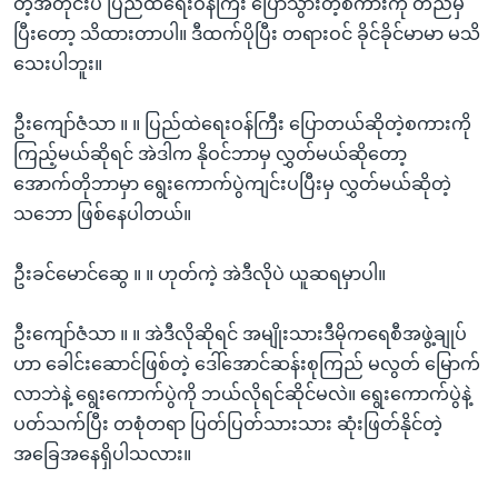
တဲ့အတိုင်းပဲ ပြည်ထဲရေးဝန်ကြီး ပြောသွားတဲ့စကားကို တည်မှီ
ပြီးတော့ သိထားတာပါ။ ဒီထက်ပိုပြီး တရားဝင် ခိုင်ခိုင်မာမာ မသိ
သေးပါဘူး။
ဦးကျော်ဇံသာ ။ ။ ပြည်ထဲရေးဝန်ကြီး ပြောတယ်ဆိုတဲ့စကားကို
ကြည့်မယ်ဆိုရင် အဲဒါက နိုဝင်ဘာမှ လွှတ်မယ်ဆိုတော့
အောက်တိုဘာမှာ ရွေးကောက်ပွဲကျင်းပပြီးမှ လွှတ်မယ်ဆိုတဲ့
သဘော ဖြစ်နေပါတယ်။
ဦးခင်မောင်ဆွေ ။ ။ ဟုတ်ကဲ့ အဲဒီလိုပဲ ယူဆရမှာပါ။
ဦးကျော်ဇံသာ ။ ။ အဲဒီလိုဆိုရင် အမျိုးသားဒီမိုကရေစီအဖွဲ့ချုပ်
ဟာ ခေါင်းဆောင်ဖြစ်တဲ့ ဒေါ်အောင်ဆန်းစုကြည် မလွတ် မြောက်
လာဘဲနဲ့ ရွေးကောက်ပွဲကို ဘယ်လိုရင်ဆိုင်မလဲ။ ရွေးကောက်ပွဲနဲ့
ပတ်သက်ပြီး တစုံတရာ ပြတ်ပြတ်သားသား ဆုံးဖြတ်နိုင်တဲ့
အခြေအနေရှိပါသလား။