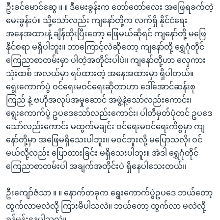
ဦးခင်မောင်ဆွေ ။ ။ ဒီမေးခွန်းက တော်တော်လေး အဖြေရခက်တဲ့
မေးခွန်းပဲ။ သို့သော်လည်း ကျနော်တို့က လက်ရှိ နိုင်ငံရေး
အနေအထားနဲ့ ချိန်ထိုးပြီးတော့ ဖြေမယ်ဆိုရင် ကျနော်တို့ မဖြေ
နိုင်စရာ မရှိပါဘူး။ ဘာကြောင့်လဲဆိုတော့ ကျနော်တို့ ရွှေဂုံတိုင်
ကြေညာစာတမ်းမှာ ပါတဲ့အတိုင်းပါပဲ။ ကျနော်တို့ဟာ လှေကား
သုံးထစ် အလယ်မှာ ရပ်ထားတဲ့ အနေအထားမှာ ရှိပါတယ်။
ရွေးကောက်ပွဲ ဝင်ရေးမဝင်ရေးဆိုတာဟာ ဒေါ်အောင်ဆန်းစု
ကြည် နဲ့ ဗဟိုအလုပ်အမှုဆောင် အဖွဲ့နဲ့သော်လည်းကောင်း၊
ရွေးကောက်ပွဲ ဥပဒေသော်လည်းကောင်း၊ ပါတီမှတ်ပုံတင် ဥပဒေ
သော်လည်းကောင်း မထွက်မချင်း ဝင်ရေးမဝင်ရေးကိစ္စမှာ ကျ
နော်တို့မှာ အဖြေမရှိသေးပါဘူး။ မဝင်ဘူးလို့ မပြောသလို၊ ဝင်
မယ်လို့လည်း ပြောထားခြင်း မရှိသေးပါဘူး။ အဲဒါ ရွှေဂုံတိုင်
ကြေညာစာတမ်းပါ အချက်အတိုင်းပဲ ရှိနေပါသေးတယ်။
ဦးကျော်ဇံသာ ။ ။ နောက်တခုက ရွေးကောက်ပွဲဥပဒေ ဘယ်တော့
ထွက်လာမလဲလို့ ကြားမိပါသလဲ။ ဘယ်တော့ ထွက်လာ မလဲလို့
ခန့်မှန်းနေပါသလဲ။