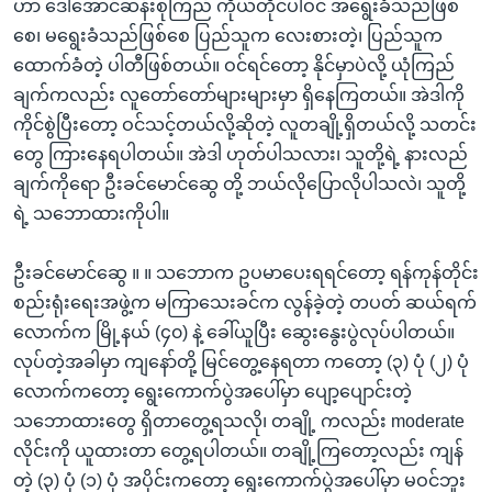
ဟာ ဒေါ်အောင်ဆန်းစုကြည် ကိုယ်တိုင်ပါဝင် အရွေးခံသည်ဖြစ်
စေ၊ မရွေးခံသည်ဖြစ်စေ ပြည်သူက လေးစားတဲ့၊ ပြည်သူက
ထောက်ခံတဲ့ ပါတီဖြစ်တယ်။ ဝင်ရင်တော့ နိုင်မှာပဲလို့ ယုံကြည်
ချက်ကလည်း လူတော်တော်များများမှာ ရှိနေကြတယ်။ အဲဒါကို
ကိုင်စွဲပြီးတော့ ဝင်သင့်တယ်လို့ဆိုတဲ့ လူတချို့ရှိတယ်လို့ သတင်း
တွေ ကြားနေရပါတယ်။ အဲဒါ ဟုတ်ပါသလား၊ သူတို့ရဲ့ နားလည်
ချက်ကိုရော ဦးခင်မောင်ဆွေ တို့ ဘယ်လိုပြောလိုပါသလဲ၊ သူတို့
ရဲ့ သဘောထားကိုပါ။
ဦးခင်မောင်ဆွေ ။ ။ သဘောက ဥပမာပေးရရင်တော့ ရန်ကုန်တိုင်း
စည်းရုံးရေးအဖွဲ့က မကြာသေးခင်က လွန်ခဲ့တဲ့ တပတ် ဆယ်ရက်
လောက်က မြို့နယ် (၄၀) နဲ့ ခေါ်ယူပြီး ဆွေးနွေးပွဲလုပ်ပါတယ်။
လုပ်တဲ့အခါမှာ ကျနော်တို့ မြင်တွေ့နေရတာ ကတော့ (၃) ပုံ (၂) ပုံ
လောက်ကတော့ ရွေးကောက်ပွဲအပေါ်မှာ ပျော့ပျောင်းတဲ့
သဘောထားတွေ ရှိတာတွေ့ရသလို၊ တချို့ ကလည်း moderate
လိုင်းကို ယူထားတာ တွေ့ရပါတယ်။ တချို့ကြတော့လည်း ကျန်
တဲ့ (၃) ပုံ (၁) ပုံ အပိုင်းကတော့ ရွေးကောက်ပွဲအပေါ်မှာ မဝင်ဘူး