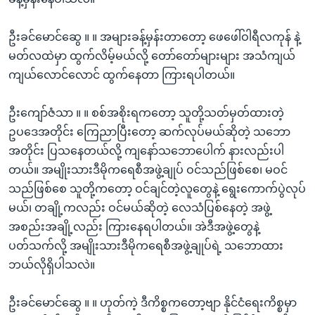
ဦးခင်မောင်ဆွေ ။ ။ အများခန့်မှန်းတာတော့ ဖေဖေါ်ဝါရီလကုန် နဲ့
မတ်လထဲမှာ ထွက်လိမ့်မယ်လို့ တော်တော်များများ အသံကျယ်
ကျယ်လောင်လောင် ထွက်နေတာ ကြားရပါတယ်။
ဦးကျော်ဇံသာ ။ ။ စစ်အစိုးရကတော့ သူတို့သတ်မှတ်ထားတဲ့
ဥပဒေအတိုင်း ကြေညာပြီးတော့ ဆက်လုပ်မယ်ဆိုတဲ့ သဘော
အတိုင်း ပြသနေတယ်လို့ ကျနော်သဘောပေါက် နားလည်းပါ
တယ်။ အမျိုးသားဒီမိုကရေစီအဖွဲ့ချုပ် ဝင်သည်ဖြစ်စေ၊ မဝင်
သည်ဖြစ်စေ သူတို့ကတော့ ဝင်ချင်တဲ့လူတွေနဲ့ ရွေးကောက်ပွဲလုပ်
မယ်၊ တချို့ကလည်း ဝင်မယ်ဆိုတဲ့ လေသံပြစ်နေတဲ့ အဖွဲ့
အစည်းအချို့လည်း ကြားနေရပါတယ်။ အဲဒီအဖွဲ့တွေနဲ့
ပတ်သက်လို့ အမျိုးသားဒီမိုကရေစီအဖွဲ့ချုပ်ရဲ့ သဘောထား
ဘယ်လိုရှိပါသလဲ။
ဦးခင်မောင်ဆွေ ။ ။ ဟုတ်ကဲ့ ဒီကိစ္စကတော့ဗျာ နိုင်ငံရေးကိစ္စမှာ