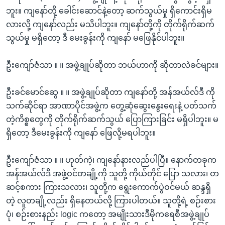
ဘူး။ ကျနော်တို့ ခေါင်းဆောင်နဲ့တော့ ဆက်သွယ်မှု ရှိကောင်းရှိမ
လားလို့ ကျနော်လည်း မသိပါဘူး။ ကျနော်တို့ကို တိုက်ရိုက်ဆက်
သွယ်မှု မရှိတော့ ဒီ မေးခွန်းကို ကျနော် မဖြေနိုင်ပါဘူး။
ဦးကျော်ဇံသာ ။ ။ အဖွဲ့ချုပ်ဆိုတာ ဘယ်ဟာကို ဆိုတာလဲခင်များ။
ဦးခင်မောင်ဆွေ ။ ။ အဖွဲ့ချုပ်ဆိုတာ ကျနော်တို့ အန်အယ်လ်ဒီ ကို
သက်ဆိုင်ရာ အာဏာပိုင်အဖွဲ့က တွေ့ဆုံဆွေးနွေးရေးနဲ့ ပတ်သက်
တဲ့ကိစ္စတွေကို တိုက်ရိုက်ဆက်သွယ် ပြောကြားခြင်း မရှိပါဘူး။ မ
ရှိတော့ ဒီမေးခွန်းကို ကျနော် ဖြေလို့မရပါဘူး။
ဦးကျော်ဇံသာ ။ ။ ဟုတ်ကဲ့၊ ကျနော်နားလည်ပါပြီ။ နောက်တခုက
အန်အယ်လ်ဒီ အဖွဲ့ဝင်တချို့ကို သူတို့ ကိုယ်တိုင် ပြော သလား၊ တ
ဆင့်စကား ကြားသလား၊ သူတို့က ရွေးကောက်ပွဲဝင်မယ် ဆန္ဒရှိ
တဲ့ လူတချို့လည်း ရှိနေတယ်လို့ ကြားပါတယ်။ သူတို့ရဲ့ စဉ်းစား
ပုံ၊ စဉ်းစားနည်း logic ကတော့ အမျိုးသားဒီမိုကရေစီအဖွဲ့ချုပ်