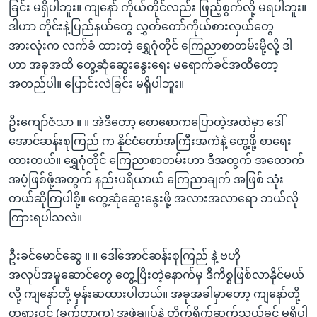
ခြင်း မရှိပါဘူး။ ကျနော် ကိုယ်တိုင်လည်း ဖြည့်စွက်လို့ မရပါဘူး။
ဒါဟာ တိုင်းနဲ့ပြည်နယ်တွေ လွှတ်တော်ကိုယ်စားလှယ်တွေ
အားလုံးက လက်ခံ ထားတဲ့ ရွှေဂုံတိုင် ကြေညာစာတမ်းမို့လို့ ဒါ
ဟာ အခုအထိ တွေ့ဆုံဆွေးနွေးရေး မရောက်ခင်အထိတော့
အတည်ပါ။ ပြောင်းလဲခြင်း မရှိပါဘူး။
ဦးကျော်ဇံသာ ။ ။ အဲဒီတော့ စောစောကပြောတဲ့အထဲမှာ ဒေါ်
အောင်ဆန်းစုကြည် က နိုင်ငံတော်အကြီးအကဲနဲ့ တွေ့ဖို့ စာရေး
ထားတယ်။ ရွှေဂုံတိုင် ကြေညာစာတမ်းဟာ ဒီအတွက် အထောက်
အပံ့ဖြစ်ဖို့အတွက် နည်းပရိယာယ် ကြေညာချက် အဖြစ် သုံး
တယ်ဆိုကြပါစို့။ တွေ့ဆုံဆွေးနွေးဖို့ အလားအလာရော ဘယ်လို
ကြားရပါသလဲ။
ဦးခင်မောင်ဆွေ ။ ။ ဒေါ်အောင်ဆန်းစုကြည် နဲ့ ဗဟို
အလုပ်အမှုဆောင်တွေ တွေ့ပြီးတဲ့နောက်မှ ဒီကိစ္စဖြစ်လာနိုင်မယ်
လို့ ကျနော်တို့ မှန်းဆထားပါတယ်။ အခုအခါမှာတော့ ကျနော်တို့
တရားဝင် (ခက်တာက) အဖွဲ့ချုပ်နဲ့ တိုက်ရိုက်ဆက်သွယ်ခွင့် မရှိပါ