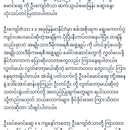
အ
သုတပဒေသာ အင်္ဂလိပ်စာ
မောင်ဆွေ ကို ဦးကျော်ဇံသာ ဆက်သွယ်မေးမြန်း ဆွေးနွေး
ညွန်း
Learning English
သုံးသပ်တင်ပြထားပါတယ်။
စာမျက်နှာ
သို့
ဗွီအိုအေ လူမှုကွန်ယက်များ
ဦးကျော်ဇံသာ ။ ။ အခုမြန်မာနိုင်ငံမှာ စစ်အစိုးရက ရွေးကောက်ပွဲ
ကျော်
ကျင်းပပေးမယ်ဆိုတဲ့အချိန်က ပိုပြီးနီးကပ်လာနေပါပြီ။ တချိန်
ကြည့်
တည်းမှာဘဲ အမျိုးသားဒီမိုကရေစီအဖွဲ့ချုပ် ကို ပါဝင်ခွင့်ပေးဖို့၊
ရန်
အမျိုးသားဒီမိုကရေစီအဖွဲ့ချုပ် ခေါင်းဆောင်တွေကို လွှတ်ပေးဖို့
ဘာသာစကားများ
ရှာဖွေ
နိုင်ငံတကာက ပြောဆိုလာတာတွေလည်း ကြားနေရပါတယ်။
ရန်
လွှတ်မယ်၊ လွတ်တော့မယ်ဆိုတဲ့ ကောလာဟလ တွေလည်း ကြား
နေရာ
နေရတာရှိပါတယ်။ အဲဒါနဲ့ ပတ်သက်လို့ ဦးခင်မောင်ဆွေ တို့အနေ
သို့
နဲ့ ဒေါ်အောင်ဆန်းစုကြည်၊ ဦးတင်ဦး တို့ လွတ်တော့မယ်ဆိုတဲ့
ကျော်
သတင်းနဲ့ပတ်သက်လို့ အတည်ပြုချက်တွေများ ရပါသလား။
ရန်
သို့တည်းမဟုတ် ဘယ်လောက်များ ခိုင်ခိုင်မာမာ ကြားသိထား
သလဲဆိုတာ သိချင်ပါတယ်။
ဦးခင်မောင်ဆွေ ။ ။ ကျနော်ကတော့ ဦးကျော်ဇံသာတို့ ကြားထား