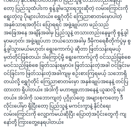
ကတော့ နိုင်ငံရေးပါတီတခုက ပြည်သူနဲ့ တသားတည်းနေပြီး
တော့ ပြည်သူထံပါးက စွန့်ခွါမသွားရဘူးဆိုတဲ့ လမ်းကြောင်းကို
ရွေးတဲ့လူ ပိုများပါတယ်။ ရွှေဂုံတိုင် ကြေညာစာတမ်းမှာပါတဲ့
အနှစ်သာရအတိုင်း ပြောရရင် အဖွဲ့ချုပ်ဟာ မည်သည်
အခြေအနေ အချိန်အခါမှ ပြည်သူနဲ့ တသားတည်းနေမှုကို စွန့်ခွါ
မှာမဟုတ်၊ အဖွဲ့ချုပ်ဟာ ဘယ်သောအခါမှ ဒီမိုကရေစီတိုက်ပွဲမှ စွ
န့်ခွါသွားမယ်မဟုတ်၊ ရွေးကောက်ပွဲ ဆိုတာ ဖြတ်သန်းရမယ့်
မှတ်တိုင်ဖြစ်တယ်၊ ဒါကြောင့်မို့ ရွေးကောက်ပွဲကို ဝင်သည်ဖြစ်စေ
မဝင်သည်ဖြစ်စေ ဖြတ်သန်းရမှာပဲ။ ဖြတ်သန်းတဲ့အခါ ဝင်ခြင်းမ
ဝင်ခြင်းက ဖြတ်သန်းတဲ့အခါကျမှ စဉ်းစားကြရမယ့် သဘောရှိ
တယ်လို့ ရွှေဂုံတိုင် ကြေညာစာတမ်းမှာ အနှစ်ချုပ်အနေနဲ့ တင်ပြ
ထားတာ ရှိပါတယ်။ အဲဒါကို မဟာဗျူဟာအနေနဲ့ ယူဆလို့ ရပါ
တယ်။ အဲဒါကို သဘောကျတဲ့ ပုဂ္ဂိုလ်တွေ အများစုကတော့ ဒီ
လိုင်းပေါ်မှာ ရှိပြီးတော့ ပြည်သူနဲ့ မကင်းကွာနဲ့ နိုင်ငံရေး
လမ်းကြောင်းကို လျှောက်မယ်ဆိုပြီး ပြောတဲ့အပိုင်းတွေကို ကျ
နော်တို့ ကြားတွေ့နေရပါတယ်။