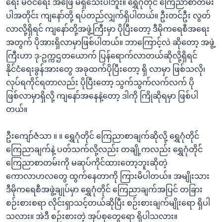
ရေး မဝင်ရေး အဖြေ မရှိသေးပါဘူး။ ရွှေဂုံတိုင် ကြေညာစာတမ်း
ပါအတိုင်း ကျနော်တို့ ရပ်တည်လျှက်ရှိပါတယ်။ ဦးတင်ဦး လွတ်
လာလို့ရှိရင် ကျနော်တို့အဖွဲ့ကြီးမှာ ပိုပြီးတော့ ဒီမိုကရေစီအရေး
အတွက် ပိုအားရှိလာမှာဖြစ်ပါတယ်။ ဘာကြောင့်လဲ ဆိုတော့ အဖွဲ့
ကြီးဟာ ဒု-ဥက္ကဌတယောက် ပြန်ရောက်လာတယ်ဆိုလို့ရှိရင်
နိုင်ငံရေးခွန်အားတွေ အခုထက်ပိုပြီးတော့ ရှိ လာမှာ ဖြစ်သလို၊
လုပ်ရကိုင်ရတာလည်း ပိုပြီးတော့ သွက်သွက်လက်လက် ပို
ဖြစ်လာမှာရှိလို့ ကျနော်အနေနဲ့တော့ ဒါကို ကြိုဆိုရမှာ ဖြစ်ပါ
တယ်။
ဦးကျော်ဇံသာ ။ ။ ရွှေဂုံတိုင် ကြေညာစာချက်ဆိုလို့ ရွှေဂုံတိုင်
ကြေညာချက်နဲ့ ပတ်သက်လို့လည်း တချို့ကလည်း ရွှေဂုံတိုင်
ကြေညာစာတမ်းကို မဆုပ်ကိုင်ထားတော့ဘူးဆိုတဲ့
ကောလာဟလတွေ ထွက်နေတာကို ကြားမိပါတယ်။ အမျိုးသား
ဒီမိုကရေစီအဖွဲ့ချုပ်မှာ ရွှေဂုံတိုင် ကြေညာချက်အပြင် တခြား
စဉ်းစားစရာ လိုင်းရှာသင့်တယ်ဆိုပြီး စဉ်းစားချက်မျိုးရော ရှိပါ
သလား။ အဲဒီ စဉ်းစားတဲ့ အုပ်စုတွေရော ရှိပါသလား။