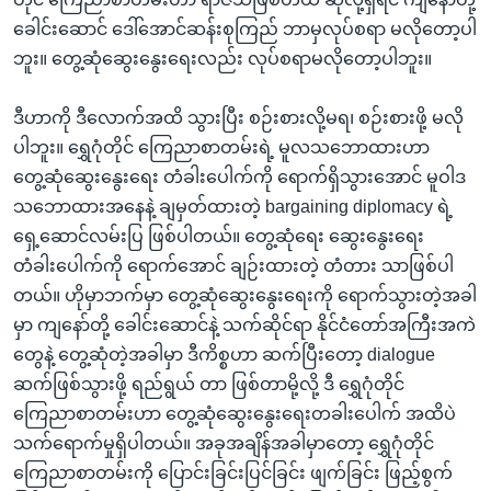
ခေါင်းဆောင် ဒေါ်အောင်ဆန်းစုကြည် ဘာမှလုပ်စရာ မလိုတော့ပါ
ဘူး။ တွေ့ဆုံဆွေးနွေးရေးလည်း လုပ်စရာမလိုတော့ပါဘူး။
ဒီဟာကို ဒီလောက်အထိ သွားပြီး စဉ်းစားလို့မရ၊ စဉ်းစားဖို့ မလို
ပါဘူး။ ရွှေဂုံတိုင် ကြေညာစာတမ်းရဲ့ မူလသဘောထားဟာ
တွေ့ဆုံဆွေးနွေးရေး တံခါးပေါက်ကို ရောက်ရှိသွားအောင် မူဝါဒ
သဘောထားအနေနဲ့ ချမှတ်ထားတဲ့ bargaining diplomacy ရဲ့
ရှေ့ဆောင်လမ်းပြ ဖြစ်ပါတယ်။ တွေ့ဆုံရေး ဆွေးနွေးရေး
တံခါးပေါက်ကို ရောက်အောင် ချဉ်းထားတဲ့ တံတား သာဖြစ်ပါ
တယ်။ ဟိုမှာဘက်မှာ တွေ့ဆုံဆွေးနွေးရေးကို ရောက်သွားတဲ့အခါ
မှာ ကျနော်တို့ ခေါင်းဆောင်နဲ့ သက်ဆိုင်ရာ နိုင်ငံတော်အကြီးအကဲ
တွေနဲ့ တွေ့ဆုံတဲ့အခါမှာ ဒီကိစ္စဟာ ဆက်ပြီးတော့ dialogue
ဆက်ဖြစ်သွားဖို့ ရည်ရွယ် တာ ဖြစ်တာမို့လို့ ဒီ ရွှေဂုံတိုင်
ကြေညာစာတမ်းဟာ တွေ့ဆုံဆွေးနွေးရေးတခါးပေါက် အထိပဲ
သက်ရောက်မှုရှိပါတယ်။ အခုအချိန်အခါမှာတော့ ရွှေဂုံတိုင်
ကြေညာစာတမ်းကို ပြောင်းခြင်းပြင်ခြင်း ဖျက်ခြင်း ဖြည့်စွက်