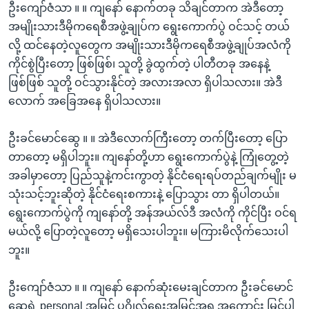
ဦးကျော်ဇံသာ ။ ။ ကျနော် နောက်တခု သိချင်တာက အဲဒီတော့
အမျိုးသားဒီမိုကရေစီအဖွဲ့ချုပ်က ရွေးကောက်ပွဲ ဝင်သင့် တယ်
လို့ ထင်နေတဲ့လူတွေက အမျိုးသားဒီမိုကရေစီအဖွဲ့ချုပ်အလံကို
ကိုင်စွဲပြီးတော့ ဖြစ်ဖြစ်၊ သူတို့ ခွဲထွက်တဲ့ ပါတီတခု အနေနဲ့
ဖြစ်ဖြစ် သူတို့ ဝင်သွားနိုင်တဲ့ အလားအလာ ရှိပါသလား။ အဲဒီ
လောက် အခြေအနေ ရှိပါသလား။
ဦးခင်မောင်ဆွေ ။ ။ အဲဒီလောက်ကြီးတော့ တက်ပြီးတော့ ပြော
တာတော့ မရှိပါဘူး။ ကျနော်တို့ဟာ ရွေးကောက်ပွဲနဲ့ ကြုံတွေ့တဲ့
အခါမှာတော့ ပြည်သူနဲ့ကင်းကွာတဲ့ နိုင်ငံရေးရပ်တည်ချက်မျိုး မ
သုံးသင့်ဘူးဆိုတဲ့ နိုင်ငံရေးစကားနဲ့ ပြောသွား တာ ရှိပါတယ်။
ရွေးကောက်ပွဲကို ကျနော်တို့ အန်အယ်လ်ဒီ အလံကို ကိုင်ပြီး ဝင်ရ
မယ်လို့ ပြောတဲ့လူတော့ မရှိသေးပါဘူး။ မကြားမိလိုက်သေးပါ
ဘူး။
ဦးကျော်ဇံသာ ။ ။ ကျနော် နောက်ဆုံးမေးချင်တာက ဦးခင်မောင်
ဆွေရဲ့ personal အမြင် ပုဂ္ဂိုလ်ရေးအမြင်အရ အကောင်း မြင်ပါ