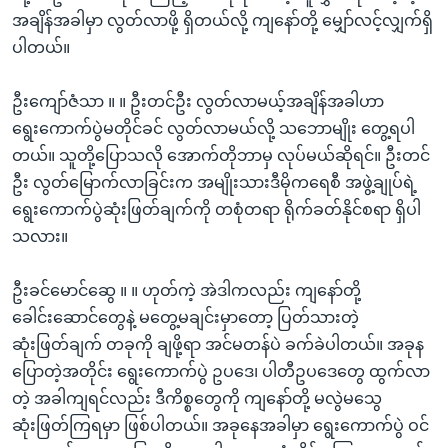
အချိန်အခါမှာ လွတ်လာဖို့ ရှိတယ်လို့ ကျနော်တို့ မျှော်လင့်လျှက်ရှိ
ပါတယ်။
ဦးကျော်ဇံသာ ။ ။ ဦးတင်ဦး လွတ်လာမယ့်အချိန်အခါဟာ
ရွေးကောက်ပွဲမတိုင်ခင် လွတ်လာမယ်လို့ သဘောမျိုး တွေ့ရပါ
တယ်။ သူတို့ပြောသလို အောက်တိုဘာမှ လုပ်မယ်ဆိုရင်။ ဦးတင်
ဦး လွတ်မြောက်လာခြင်းက အမျိုးသားဒီမိုကရေစီ အဖွဲ့ချုပ်ရဲ့
ရွေးကောက်ပွဲဆုံးဖြတ်ချက်ကို တစုံတရာ ရိုက်ခတ်နိုင်စရာ ရှိပါ
သလား။
ဦးခင်မောင်ဆွေ ။ ။ ဟုတ်ကဲ့ အဲဒါကလည်း ကျနော်တို့
ခေါင်းဆောင်တွေနဲ့ မတွေ့မချင်းမှာတော့ ပြတ်သားတဲ့
ဆုံးဖြတ်ချက် တခုကို ချဖို့ရာ အင်မတန်ပဲ ခက်ခဲပါတယ်။ အခုန
ပြောတဲ့အတိုင်း ရွေးကောက်ပွဲ ဥပဒေ၊ ပါတီဥပဒေတွေ ထွက်လာ
တဲ့ အခါကျရင်လည်း ဒီကိစ္စတွေကို ကျနော်တို့ မလွဲမသွေ
ဆုံးဖြတ်ကြရမှာ ဖြစ်ပါတယ်။ အခုနေအခါမှာ ရွေးကောက်ပွဲ ဝင်