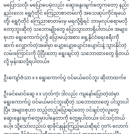
မပြောသလို၊ မပြောပေမဲ့လည်း ဆွေးနွေးချက်တွေကတော့ နည်း
နည်းလေး ရွှေဂုံတိုင် ကြေညာစာတမ်းကို အသေဆုပ်ကိုင်ရမယ်
တို့၊ ရွှေဂုံတိုင် ကြေညာစာတမ်းမှ မရလို့ရှိရင် ဘာမှလုပ်စရာမလို
တော့ဘူးဆိုတဲ့ သဘောမျိုးတွေ ပြောသွားတာရှိပါတယ်။ အများ
စုဟာ ရွေးကောက်ပွဲလို့ ပြောမယ့်အစား ရှေ့နိုင်ငံရေးခရီးကို
ဆက် လျှောက်တဲ့အခါမှာ ပျော့ပျော့ပျောင်းပျောင်းနဲ့ သွားနိုင်တဲ့
လမ်းကြောင်းကို ပိုပြီးတော့ ရွေးချင်တဲ့ သဘောထားတွေ ရှိတယ်
လို့ မှန်းဆလို့ရပါတယ်။
ဦးကျော်ဇံသာ ။ ။ ရွေးကောက်ပွဲ ဝင်မယ်မဝင်ဘူး ဆိုတာထက်။
ဦးခင်မောင်ဆွေ ။ ။ ဟုတ်ကဲ့၊ ဒါလည်း ကျနော်ပြောတဲ့ထဲမှာ
ရွေးကောက်ပွဲ ဝင်မယ်မဝင်ဘူးဆိုတဲ့ သဘောထားတွေ ပါသွားပါ
ပြီ။ အများစုဟာ တည့်တည့်ပြောရင်တော့ ဝင်ချင်တဲ့လူတွေ
ဆွေးနွေးချက်တွေမှာပါနေတာကို တွေ့ရပါတယ်။ ဝင်သင့်တယ်
ပေါ့။ သို့သော်လည်းပဲ ရာခိုင်နှုန်းကြည့်မယ်ဆိုရင် ၇၀% လောက်