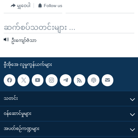
မျှဝေပါ
Follow us
ဆက်စပ်သတင်းများ ...
ဦးကျော်ဇံသာ
ဗွီအိုအေ လူမှုကွန်ယက်များ
သတင်း
၀န်ဆောင်မှုများ
အပတ်စဉ်ကဏ္ဍများ