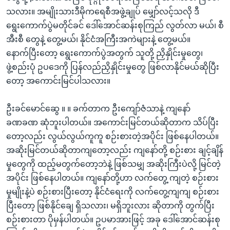
သလား။ အမျိုးသားဒီမိုကရေစီအဖွဲ့ချုပ် မျှော်လင့်သလို ဒီ
ရွေးကောက်ပွဲမတိုင်ခင် ဒေါ်အောင်ဆန်းစုကြည် လွတ်လာ မယ်၊ စီ
အီးစီ တွေနဲ့ တွေ့မယ်၊ နိုင်ငံအကြီးအကဲများနဲ့ တွေ့မယ်။
နောက်ပြီးတော့ ရွေးကောက်ပွဲအတွက် သူတို့ ညှိနှိုင်းမှုတွေ၊
ဖွဲ့စည်းပုံ ဥပဒေကို ပြန်လည်ညှိနှိုင်းမှုတွေ ဖြစ်လာနိုင်မယ်ဆိုပြီး
တော့ အကောင်းမြင်ပါသလား။
ဦးခင်မောင်ဆွေ ။ ။ ခက်တာက ဦးကျော်ဇံသာနဲ့ ကျနော်
ခဏခဏ ဆုံဘူးပါတယ်။ အကောင်းမြင်တယ်ဆိုတာက သိပ်ပြီး
တော့လည်း လွယ်လွယ်ကူကူ စဉ်းစားတဲ့အပိုင်း ဖြစ်နေပါတယ်။
အဆိုးမြင်တယ်ဆိုတာကျတော့လည်း ကျနော်တို့ စဉ်းစား ချင့်ချိန်
မှုတွေကို ထည့်မတွက်တော့ဘဲနဲ့ ဖြစ်သမျှ အဆိုးကြီးပဲလို့ မြင်တဲ့
အပိုင်း ဖြစ်နေပါတယ်။ ကျနော်တို့ဟာ လက်တွေ့ ကျတဲ့ စဉ်းစား
မှုမျိုးနဲ့ပဲ စဉ်းစားပြီးတော့ နိုင်ငံရေးကို လက်တွေ့ကျကျ စဉ်းစား
ပြီးတော့ ဖြစ်နိုင်ချေ ရှိသလား၊ မရှိဘူးလား ဆိုတာကို တွက်ပြီး
စဉ်းစားတာ ပိုမှန်ပါတယ်။ ဥပမာအားဖြင့် အခု ဒေါ်အောင်ဆန်းစု