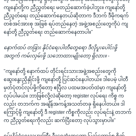
ကျနော်တို့က ညီညွှတ်ရေး မတည်ဆောက်ခဲ့ပါဘူး။ ကျနော်တို့
ညီညွတ်ရေး တည်ဆောက်နေတယ်ဆိုတာက ဒီဘက် ဒီမိုကရက်
တစ်အင်အားစု အဖြစ် ရပ်တည်နေတဲ့ အဖွဲ့အစည်းတွေကိုပဲ ကျ
နော်တို့ ညီညွတ်ရေး တည်ဆောက်နေတာပါ။"
နောက်ထပ် တခြား နိုင်ငံရေးပါတီတွေရော ဒီလိုပူးပေါင်းဖို့
အတွက် ကမ်းလှမ်းဖို့ သဘောထားမျိုးတော့ ရှိလား။ -
"ကျနော်တို့ နောက်ထပ် တိုင်းရင်းသားအဖွဲ့အစည်းတွေကို
ဆွေးနွေးညှိနှိုင်းဖို့ ကျနော်တို့ ပြင်ဆင်နေပါတယ်။ ဒါပေမဲ့ ပါတီ
မှတ်ပုံတင်လုပ်ဖို့ကိုတော့ ဧပြီလ ပထမအပတ်ထဲမှာ ကျနော်တို့
လုပ်ပါမယ်။ ဘာဖြစ်လို့လဲဆိုတော့ register လုပ်ရေး ကိစ္စ က
လည်း တဘက်က အချိန်အကန့်အသတ်တခု ရှိနေပါတယ်။ ဒါ
ကြောင့်မို့ ကျနော်တို့ ဒီ register ကိစ္စကိုလည်း လုပ်ရင်းနဲ့ တဘက်
က ညီညွတ်ရေးကိုလည်း ဆက်ပြီးတော့ လုပ်သွားမှာပါ။"
ရှမ်းနိုင်ငံရေးသမားကြီး ဦးရွှေအုံးကတော့ ပြည်ထောင်စု စိတ်