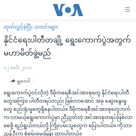
သုံး
ရ
လွယ်ကူ
ထုတ်လွှင့်ခဲ့ပြီး သတင်းများ
မူလစာမျက်နှာ
စေ
နိုင်ငံရေးပါတီတချို့ ရွေးကောက်ပွဲအတွက်
မြန်မာ
သည့်
မဟာမိတ်ဖွဲ့မည်
ကမ္ဘာ့သတင်းများ
Link
ဗွီဒီယို
နိုင်ငံတကာ
၀၂ ဧၿပီ၊ ၂၀၁၀
များ
သတင်းလွတ်လပ်ခွင့်
အမေရိကန်
ပင်မ
မျှဝေပါ
ရပ်ဝန်းတခု လမ်းတခု အလွန်
တရုတ်
အကြောင်းအရာ
ရွေးကောက်ပွဲဝင်လိုတဲ့ ဒီမိုကရေစီအင်အားစုတွေ နိုင်ငံရေးပါတီ
သို့
အင်္ဂလိပ်စာလေ့လာမယ်
အစ္စရေး-ပါလက်စတိုင်း
တွေအကြား ပါတီတရပ်တည်း ဖြစ်လာအောင် အခု ဆွေးနွေးမှု
ကျော်
အပတ်စဉ်ကဏ္ဍများ
အမေရိကန်သုံးအီဒီယံ
တွေ စည်းရုံးမှုတွေရှိနေပါတယ်။ ဒီမိုကရေစီအင်အားစုတွေဘက်
ကြည့်
က လာမယ့်ရွေးကောက်ပွဲမှာ ညီညွတ်တဲ့ အင်အားစုတရပ်ဖြစ်လာ
ရေဒီယိုနှင့်ရုပ်သံ အချက်အလက်များ
မကြေးမုံရဲ့ အင်္ဂလိပ်စာ
ရေဒီယို
ရန်
စေဖို့ ရည်ရွယ်တယ်လို့ ကြိုးပမ်းသူတွေက ပြောပါတယ်။ ကိုသား
ပင်မ
ရေဒီယို/တီဗွီအစီအစဉ်
ရုပ်ရှင်ထဲက အင်္ဂလိပ်စာ
တီဗွီ
ညွန့်ဦးက စုံစမ်းမေးမြန်း ထားပါတယ်။