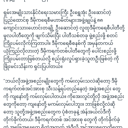
အ
သုတပဒေသာ အင်္ဂလိပ်စာ
ညွန်း
Learning English
ရှမ်းအမျိုးသားနိုင်ငံရေးသမားကြီး ဦးရွှေအုံး ဦးဆောင်တဲ့
စာမျက်နှာ
ပြည်ထောင်စု ဒီမိုကရေစီမဟာမိတ်များအဖွဲ့ချုပ်နဲ့ ၈၈
သို့
ဗွီအိုအေ လူမှုကွန်ယက်များ
ကျောင်းသားဟောင်းတချို့ ဦးဆောင်တဲ့ လူထုဒီမိုကရေစီပါတီတို့
ကျော်
မူလပါတီတွေကို ဖျက်သိမ်းပြီး ပါတီသစ်တခု ဖွဲ့စည်းဖို့ စတင်
ကြည့်
ကြိုးပမ်းလိုက်ကြတာပါ။ ဒီမိုကရေစီစနစ်ကို အမှန်တကယ်
ရန်
ယုံကြည်လိုလားတဲ့ ဒီမိုကရက်တစ်ပါတီတွေကို ပေါင်းစည်းဖို့
ဘာသာစကားများ
ရှာဖွေ
ကြိုးပမ်းတာဖြစ်တယ်လို့ စည်းရုံးလှုပ်ရှားခဲ့သူတဦးဖြစ်တဲ့ ကို
ရန်
ဖြိုးမင်းသိန်းက ရှင်းပြပါတယ်။
နေရာ
သို့
"ဘယ်လိုအဖွဲ့အစည်းမျိုးတွေကို ကမ်းလှမ်းသလဲဆိုတော့ ဒီမို
ကျော်
ကရက်တစ်အင်အားစု သီးသန့်ရပ်တည်နေတဲ့ အဖွဲ့အစည်း တွေ
ရန်
ကို ကျနော်တို့ ကမ်းလှမ်းပါတယ်။ ကိုအေးလွင်တို့လို အဖွဲ့အစည်း
တွေကိုတော့ ကျနော်တို့ မကမ်းလှမ်းပါဘူး။ ဘာဖြစ်လို့လဲဆို
တော့ သူတို့အဖွဲ့အစည်းတွေက ပုံစံတခုနဲ့ အဲန်အယ်လ်ဒီကို
တိုက်ခိုက်တယ်၊ ဒီမိုကရက်တစ် အင်အားစု တွေကို တိုက်ခိုက်ခဲ့
တဲ့ အခြေအနေတွေ ရှိတဲ့အတွက် အဲဒီလို အင်အားစုတွေကိုတော့