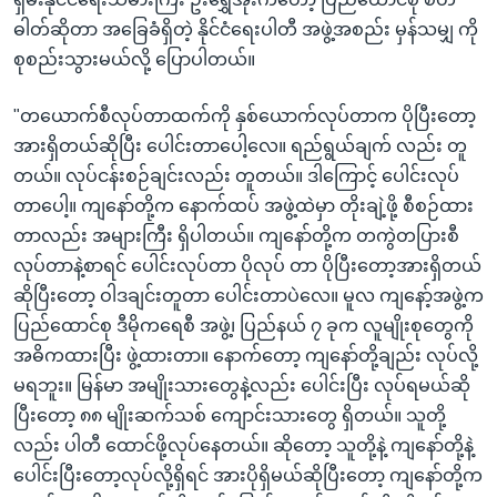
ဓါတ်ဆိုတာ အခြေခံရှိတဲ့ နိုင်ငံရေးပါတီ အဖွဲ့အစည်း မှန်သမျှ ကို
စုစည်းသွားမယ်လို့ ပြောပါတယ်။
"တယောက်စီလုပ်တာထက်ကို နှစ်ယောက်လုပ်တာက ပိုပြီးတော့
အားရှိတယ်ဆိုပြီး ပေါင်းတာပေါ့လေ။ ရည်ရွယ်ချက် လည်း တူ
တယ်။ လုပ်ငန်းစဉ်ချင်းလည်း တူတယ်။ ဒါကြောင့် ပေါင်းလုပ်
တာပေါ့။ ကျနော်တို့က နောက်ထပ် အဖွဲ့ထဲမှာ တိုးချဲ့ဖို့ စီစဉ်ထား
တာလည်း အများကြီး ရှိပါတယ်။ ကျနော်တို့က တကွဲတပြားစီ
လုပ်တာနဲ့စာရင် ပေါင်းလုပ်တာ ပိုလုပ် တာ ပိုပြီးတော့အားရှိတယ်
ဆိုပြီးတော့ ဝါဒချင်းတူတာ ပေါင်းတာပဲလေ။ မူလ ကျနော့်အဖွဲ့က
ပြည်ထောင်စု ဒီမိုကရေစီ အဖွဲ့၊ ပြည်နယ် ၇ ခုက လူမျိုးစုတွေကို
အဓိကထားပြီး ဖွဲ့ထားတာ။ နောက်တော့ ကျနော်တို့ချည်း လုပ်လို့
မရဘူး။ မြန်မာ အမျိုးသားတွေနဲ့လည်း ပေါင်းပြီး လုပ်ရမယ်ဆို
ပြီးတော့ ၈၈ မျိုးဆက်သစ် ကျောင်းသားတွေ ရှိတယ်။ သူတို့
လည်း ပါတီ ထောင်ဖို့လုပ်နေတယ်။ ဆိုတော့ သူတို့နဲ့ ကျနော်တို့နဲ့
ပေါင်းပြီးတော့လုပ်လို့ရှိရင် အားပိုရှိမယ်ဆိုပြီးတော့ ကျနော်တို့က