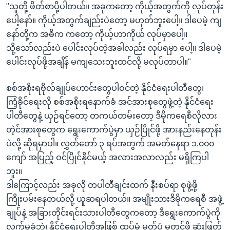
"သူတို့ ဖိတ်စာပို့ပါတယ်။ အခုကတော့ ကိုယ့်အတွက်ကို လုပ်တုန်း
ပေါ့နော်။ ကိုယ့်အတွက်ချည်းပဲတော့ မဟုတ်ဘူးပေါ့။ ဒါပေမဲ့ ကျ
နော်တို့က အဓိက ကတော့ ကိုယ့်ဟာကိုယ် လုပ်မှာပေါ့။
သို့သော်လည်းပဲ ပေါင်းလုပ်တဲ့အခါလည်း လုပ်ရမှာ ပေါ့။ ဒါပေမဲ့
ပေါင်းလုပ်ဖို့အချိန် မကျသေးဘူးထင်လို့ မလုပ်တာပါ။"
စစ်အစိုးရဗိုလ်ချုပ်ဟောင်းတွေပါဝင်တဲ့ နိုင်ငံရေးပါတီတွေ၊
ကြံ့ခိုင်ရေးလို စစ်အစိုးရနောက်ခံ အင်အားစုတွေဖွဲ့တဲ့ နိုင်ငံရေး
ပါတီတွေနဲ့ ယှဉ်ရင်တော့ တကယ်တမ်းတော့ ဒီမိုကရေစီလိုလား
တဲ့င်အားစုတွေက ရွေးကောက်ပွဲမှာ ယှဉ်ပြိုင်ဖို့ အားနည်းနေတုန်း
ပဲလို့ ဆိုရမှာပါ။ လွှတ်တော် ၃ ရပ်အတွက် အမတ်နေရာ ၁,၀၀၀
ကျော် အပြည့် ဝင်ပြိုင်နိုင်မယ့် အလားအလာလည်း မရှိကြပါ
ဘူး။
ဒါကြောင့်လည်း အခုလို တပါတီချင်းထက် နီးစပ်ရာ စုဖွဲ့ဖို့
ကြိုးပမ်းနေတယ်လို့ ယူဆရပါတယ်။ အမျိုးသားဒိမိုကရေစီ အဖွဲ့
ချုပ်နဲ့ အခြားတိုင်းရင်းသားပါတီတွေကတော့ ဒီရွေးကောက်ပွဲကို
လက်မခံဘဲ၊ နိုင်ငံရေးပါတီအဖြစ် ထပ်မံ မှတ်ပုံ မတင်ဖို့ ဆုံးဖြတ်