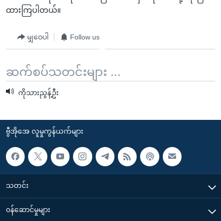
ထားကြပါတယ်။
မျှဝေပါ
Follow us
ဆက်စပ်သတင်းများ ...
ကိုသားညွန့်ဦး
ဗွီအိုအေ လူမှုကွန်ယက်များ
သတင်း
၀န်ဆောင်မှုများ