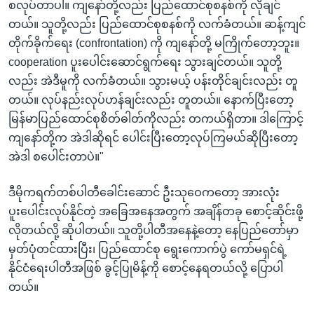
စလုပ်တာပါ။ ကျနော်တို့လည်း ပြည်ထောင်စုစနစ်ကို လိုချင်
တယ်။ သူတို့လည်း ပြည်ထောင်စုစနစ်ကို လက်ခံတယ်။ ဆန့်ကျင်
တိုက်ခိုက်ရေး (confrontation) ကို ကျနော်တို့ မကြိုက်တော့ဘူး။
cooperation ပူးပေါင်းဆောင်ရွက်ရေး သွားချင်တယ်။ သူတို့
လည်း အဲဒီမူကို လက်ခံတယ်။ သွားမယ့် ပန်းတိုင်ချင်းလည်း တူ
တယ်။ လုပ်နည်းလုပ်ဟန်ချင်းလည်း တူတယ်။ နောက်ပြီးတော့
မြန်မာပြည်ထောင်စုစိတ်ဓါတ်ကိုလည်း တကယ်ရှိတာ။ ဒါကြောင့်
ကျနော်တို့က အဲဒါဆိုရင် ပေါင်းပြီးတော့လုပ်ကြမယ်ဆိုပြီးတော့
အဲဒါ စပေါင်းတာပဲ။"
ဒီမိုကရက်တစ်ပါတီခေါင်းဆောင် ဦးသုဝေကတော့ အားလုံး
ပူးပေါင်းလုပ်နိုင်တဲ့ အခြေအနေအတွက် အချိန်တခု စောင့်ဆိုင်းဖို့
လိုတယ်လို့ ဆိုပါတယ်။ သူတို့ပါတီအနေနဲ့တော့ နေပြည်တော်မှာ
မှတ်ပုံတင်ထားပြီး၊ ပြည်ထောင်စု ရွေးကောက်ပွဲ ကော်မရှင်ရဲ့
နိုင်ငံရေးပါတီအဖြစ် ခွင့်ပြုမိန့်ကို စောင့်နေရတယ်လို့ ပြောပါ
တယ်။