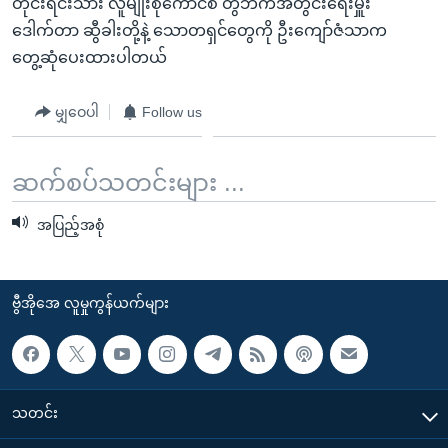
တိုင်းရင်းသား လူမျိုးစုကောင်စီ တွဲဘက်အတွင်းရေးမှူး
အ
သုတပဒေသာ အင်္ဂလိပ်စာ
ဒေါက်တာ ဆွီခါးတို့နဲ့ သောတရှင်တွေကို ဦးကျော်ဇံသာက
ညွန်း
Learning English
တွေ့ဆုံပေးထားပါတယ်
စာမျက်နှာ
သို့
ဗွီအိုအေ လူမှုကွန်ယက်များ
မျှဝေပါ
Follow us
ကျော်
ကြည့်
ရန်
ဆက်စပ်သတင်းများ ...
ဘာသာစကားများ
ရှာဖွေ
ရန်
အပြည့်အစုံ
နေရာ
သို့
ကျော်
ဗွီအိုအေ လူမှုကွန်ယက်များ
ရန်
သတင်း