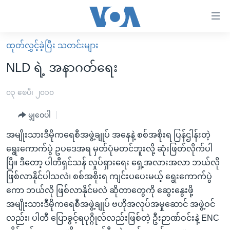
သုံး
ရ
လွယ်ကူ
ထုတ်လွှင့်ခဲ့ပြီး သတင်းများ
မူလစာမျက်နှာ
စေ
NLD ရဲ့ အနာဂတ်ရေး
မြန်မာ
သည့်
ကမ္ဘာ့သတင်းများ
၀၃ ဧၿပီ၊ ၂၀၁၀
Link
ဗွီဒီယို
နိုင်ငံတကာ
မျှဝေပါ
များ
သတင်းလွတ်လပ်ခွင့်
အမေရိကန်
အမျိုးသားဒီမိုကရေစီအဖွဲ့ချုပ် အနေနဲ့ စစ်အစိုးရ ပြန်ဌါန်းတဲ့
ပင်မ
ရပ်ဝန်းတခု လမ်းတခု အလွန်
တရုတ်
ရွေးကောက်ပွဲ ဥပဒေအရ မှတ်ပုံမတင်ဘူးလို့ ဆုံးဖြတ်လိုက်ပါ
အကြောင်းအရာ
ပြီ။ ဒီတော့ ပါတီရှင်သန် လှုပ်ရှားရေး ရှေ့အလားအလာ ဘယ်လို
သို့
အင်္ဂလိပ်စာလေ့လာမယ်
အစ္စရေး-ပါလက်စတိုင်း
ဖြစ်လာနိုင်ပါသလဲ၊ စစ်အစိုးရ ကျင်းပပေးမယ့် ရွေးကောက်ပွဲ
ကျော်
အပတ်စဉ်ကဏ္ဍများ
အမေရိကန်သုံးအီဒီယံ
ကော ဘယ်လို ဖြစ်လာနိုင်မလဲ ဆိုတာတွေကို ဆွေးနွေးဖို့
ကြည့်
ရေဒီယိုနှင့်ရုပ်သံ အချက်အလက်များ
မကြေးမုံရဲ့ အင်္ဂလိပ်စာ
ရေဒီယို
အမျိုးသားဒီမိုကရေစီအဖွဲ့ချုပ် ဗဟိုအလုပ်အမှုဆောင် အဖွဲ့ဝင်
ရန်
လည်း၊ ပါတီ ပြောခွင့်ရပုဂ္ဂိုလ်လည်းဖြစ်တဲ့ ဦးဉာဏ်ဝင်းနဲ့ ENC
ပင်မ
ရေဒီယို/တီဗွီအစီအစဉ်
ရုပ်ရှင်ထဲက အင်္ဂလိပ်စာ
တီဗွီ