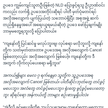
ဥပဒေ ကျွမ်းကျင်သူတဦးဖြစ်တဲ့ NLD ပြောခွင့်ရသူ ဦးဉာဏ်ဝင်း
ကလည်း လက်ရှိ ဥပဒေအတိုင်းဆိုရင် ပါတီ မှတ်ပုံမတင်ရင်
အလိုအလျောက် ပျက်ပြယ်တဲ့ သဘောပဲရှိပြီး အစုအဖွဲ့ ဆက်
တည်ရှိနေမှုအပေါ် အရေးယူရမယ်ဆိုတဲ့ ဥပဒေ ဖော်ပြချက်မျိုး
ဘာမှမတွေ့ရဘူးလို့ ပြောပါတယ်။
“ကျနော်တို့ ပြင်ဆင်မှု မလုပ်ဘူးဗျ၊ လုပ်စရာ မလိုဘူးလို့ ကျနော်
တို့က သတ်မှတ်ထားတာ။ ဥပဒေအရ အလိုအလျောက် Cancel
ဖြစ်တော့လည်း အလိုအလျောက် ဖြစ်ပေါ့။ ကျနော်တို့က ဒီ
အတွက် လိုက်လုပ်ပေးစရာ မရှိဘူး။”
အကယ်၍များ မေလ ၇ ရက်နေ့မှာ သူတို့က သူ့ဥပဒေအရ
အလိုအလျောက် Cancel ဖြစ်တယ်၊ ပါတီဆိုင်းဘုတ်တွေ တင်ခွင့်
မပေးဘူး၊ အလံတွေ တင်ခွင့်မပေးဘူး၊ ရုံးတွေ ဖွင့်ခွင့်မပေးတော့
ဘူး ဆိုရင်ရော အန်ကယ်တို့ ဘာများ စဉ်းစားမှုရှိပါလဲ။
“အဲဒီလို ခွင့်မပေးဖို့ကိစ္စ ဘယ်ဥပဒေမှာမှ ကျနော်တော့ မတွေ့ဘူး