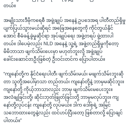
အ
သုတပဒေသာ အင်္ဂလိပ်စာ
တယ်။
ညွန်း
Learning English
စာမျက်နှာ
အမျိုးသားဒီမိုကရေစီ အဖွဲ့ချုပ် အနေနဲ့ ဥပဒေအရ ပါတီတည်ရှိမှု
သို့
ဗွီအိုအေ လူမှုကွန်ယက်များ
ပျက်ပြယ်သွားမယ်ဆိုရင် အခြေအနေတွေကို ကိုင်တွယ်နိုင်
ကျော်
အောင် စီမံခန့်ခွဲမှုဆိုင်ရာ အုပ်ချုပ်ရေး အဖွဲ့တရပ် ဖွဲ့ထားပါ
ကြည့်
တယ်။ ဒါပေမဲ့လည်း NLD အနေနဲ့ သူ့ရဲ့ အဖွဲ့တည်ရှိမှုကိုတော့
ရန်
မိမိဘာသာ ဖျက်သိမ်းပေးမှာ မဟုတ်ဘူးလို့ အဖွဲ့ချုပ်
ဘာသာစကားများ
ရှာဖွေ
ခေါင်းဆောင်တဦးဖြစ်တဲ့ ဦးဝင်းတင်က ပြောပါတယ်။
ရန်
နေရာ
“ကျနော်တို့က နိုင်ငံရေးပါတီ၊ ဖျက်သိမ်းမယ်၊ မဖျက်သိမ်းဘူးဆို
သို့
တာ သူတို့အပေါ်မှာသာ တည်တယ်၊ ကျနော်တို့နဲ့ ဘာမှမဆိုင်ဘူး။
ကျော်
ကျနော်တို့ ကိုယ့်ဘာသာလည်း ဘာမှ ဖျက်သိမ်းမပေးဘူး။
ရန်
အလံချခြင်းတို့၊ ဆိုင်းဘုတ်ဖြုတ်ခြင်းတို့ ဘာမှမလုပ်ဘူး။ ကျ
နော်တို့လုပ်ငန်း ကျနော်တို့ လုပ်မယ်။ ဒါက ဒေါ်စုရဲ့ အမြင်
သဘောထားတွေနဲ့လည်း ထင်ဟပ်ပြီးတော့ ဖြစ်တာလို့ ပြောချင်
ပါတယ်။”