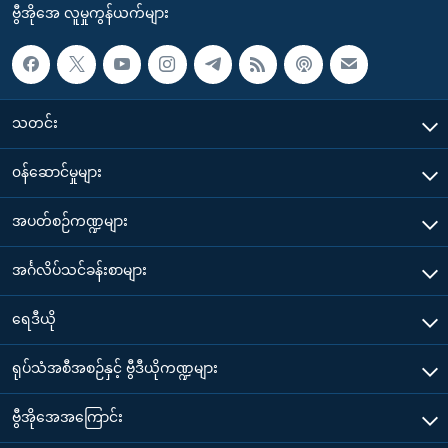
ဗွီအိုအေ လူမှုကွန်ယက်များ
သတင်း
၀န်ဆောင်မှုများ
အပတ်စဉ်ကဏ္ဍများ
အင်္ဂလိပ်သင်ခန်းစာများ
ရေဒီယို
ရုပ်သံအစီအစဉ်နှင့် ဗွီဒီယိုကဏ္ဍများ
ဗွီအိုအေအကြောင်း