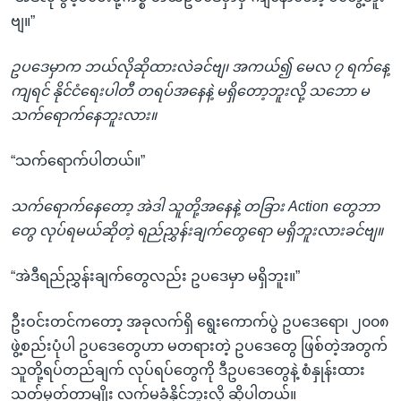
ဗျ။”
ဥပဒေမှာက ဘယ်လိုဆိုထားလဲခင်ဗျ၊ အကယ်၍ မေလ ၇ ရက်နေ့
ကျရင် နိုင်ငံရေးပါတီ တရပ်အနေနဲ့ မရှိတော့ဘူးလို့ သဘော မ
သက်ရောက်နေဘူးလား။
“သက်ရောက်ပါတယ်။”
သက်ရောက်နေတော့ အဲဒါ သူတို့အနေနဲ့ တခြား Action တွေဘာ
တွေ လုပ်ရမယ်ဆိုတဲ့ ရည်ညွှန်းချက်တွေရော မရှိဘူးလားခင်ဗျ။
“အဲဒီရည်ညွှန်းချက်တွေလည်း ဥပဒေမှာ မရှိဘူး။”
ဦးဝင်းတင်ကတော့ အခုလက်ရှိ ရွေးကောက်ပွဲ ဥပဒေရော၊ ၂၀၀၈
ဖွဲ့စည်းပုံပါ ဥပဒေတွေဟာ မတရားတဲ့ ဥပဒေတွေ ဖြစ်တဲ့အတွက်
သူတို့ရပ်တည်ချက် လုပ်ရပ်တွေကို ဒီဥပဒေတွေနဲ့ စံနှုန်းထား
သတ်မှတ်တာမျိုး လက်မခံနိုင်ဘူးလို့ ဆိုပါတယ်။