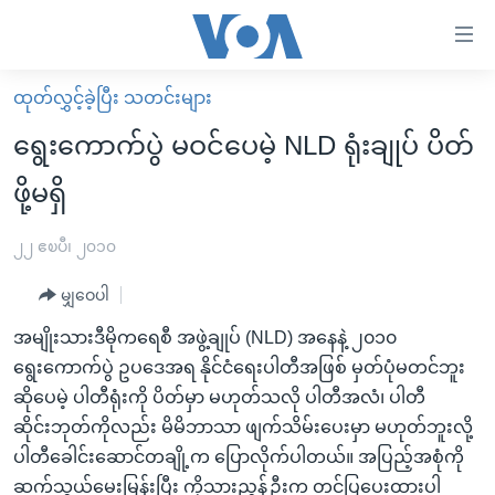
သုံး
ရ
လွယ်ကူ
ထုတ်လွှင့်ခဲ့ပြီး သတင်းများ
မူလစာမျက်နှာ
စေ
ရွေးကောက်ပွဲ မဝင်ပေမဲ့ NLD ရုံးချုပ် ပိတ်
မြန်မာ
သည့်
ဖို့မရှိ
ကမ္ဘာ့သတင်းများ
Link
ဗွီဒီယို
နိုင်ငံတကာ
၂၂ ဧၿပီ၊ ၂၀၁၀
များ
သတင်းလွတ်လပ်ခွင့်
အမေရိကန်
ပင်မ
မျှဝေပါ
ရပ်ဝန်းတခု လမ်းတခု အလွန်
တရုတ်
အကြောင်းအရာ
အမျိုးသားဒီမိုကရေစီ အဖွဲ့ချုပ် (NLD) အနေနဲ့ ၂၀၁၀
သို့
အင်္ဂလိပ်စာလေ့လာမယ်
အစ္စရေး-ပါလက်စတိုင်း
ရွေးကောက်ပွဲ ဥပဒေအရ နိုင်ငံရေးပါတီအဖြစ် မှတ်ပုံမတင်ဘူး
ကျော်
အပတ်စဉ်ကဏ္ဍများ
အမေရိကန်သုံးအီဒီယံ
ဆိုပေမဲ့ ပါတီရုံးကို ပိတ်မှာ မဟုတ်သလို ပါတီအလံ၊ ပါတီ
ကြည့်
ဆိုင်းဘုတ်ကိုလည်း မိမိဘာသာ ဖျက်သိမ်းပေးမှာ မဟုတ်ဘူးလို့
ရေဒီယိုနှင့်ရုပ်သံ အချက်အလက်များ
မကြေးမုံရဲ့ အင်္ဂလိပ်စာ
ရေဒီယို
ရန်
ပါတီခေါင်းဆောင်တချို့က ပြောလိုက်ပါတယ်။ အပြည့်အစုံကို
ပင်မ
ရေဒီယို/တီဗွီအစီအစဉ်
ရုပ်ရှင်ထဲက အင်္ဂလိပ်စာ
တီဗွီ
ဆက်သွယ်မေးမြန်းပြီး ကိုသားညွန့်ဦးက တင်ပြပေးထားပါ