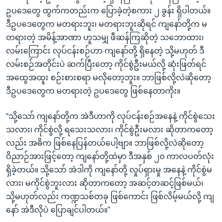
ဥပဒေတွေ ထွက်ကတည်းက ပြောခဲ့တဲ့စကား ၂ ခွန်း ရှိပါတယ်။
ဒီဥပဒေတွေက မတရားဘူး၊ မတရားဘူးဆိုရင် ကျနော်တို့က မ
တရားတဲ့ အမိန့်အာဏာ ဟူသမျှ ဖီဆန်ကြဆိုတဲ့ သဘောထား၊
လမ်းကြောင်း လုပ်ငန်းစဉ်ဟာ ကျနော်တို့ ရှိနေတဲ့ သို့မဟုတ် ဒီ
လမ်းစဉ်အတိုင်းပဲ ဆက်ပြီးတော့ ကိုင်စွဲဦးမယ်လို့ ဆုံးဖြတ်ရင်
အထွေအထူး စဉ်းစားစရာ မလိုတော့ဘူး။ ဘာဖြစ်လို့လဲဆိုတော့
ဒီဥပဒေတွေက မတရားတဲ့ ဥပဒေတွေ ဖြစ်နေတာကိုး။
“သို့သော် ကျနော်တို့က အဲဒီဟာကို လုပ်ငန်းစဉ်အနေနဲ့ ကိုင်စွဲသေး
သလား၊ ကိုင်စွဲလို့ ရသေးသလား၊ ကိုင်စွဲဦးမလား ဆိုတာကတော့
လည်း အဓိက ဖြစ်နေပြန်တယ်ပေါ့ဗျာ။ ဘာဖြစ်လို့လဲဆိုတော့
ဝိညာဉ်အားဖြင့်တော့ ကျနော်တို့ထဲမှာ ဒီအနှစ် ၂၀ ကာလပတ်လုံး
ရှိခဲ့တယ်။ သို့သော် အဲဒါကို ကျနော်တို့ လှုပ်ရှားမှု အနေနဲ့ ကိုင်စွဲမ
လား၊ မကိုင်စွဲဘူးလား ဆိုတာကတော့ အဆင့်တဆင့်ဖြစ်မယ်၊
သို့မဟုတ်လည်း ကဏ္ဍသစ်တခု ဖြစ်ကောင်း ဖြစ်လိမ့်မယ်လို့ ကျ
နော် အဲဒီလိုပဲ ပြောချင်ပါတယ်။”