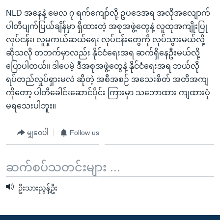
NLD အနေနဲ့ မေလ ၇ ရက်ကျော်လို့ ဥပဒေအရ အလိုအလျောက်
ပါတီပျက်ပြယ်ချိန်မှာ ရှိထားတဲ့ အစုအဖွဲ့တွေနဲ့ လူထုအကျိုးပြု
လုပ်ငန်း၊ လူမှုကယ်ဆယ်ရေး လုပ်ငန်းတွေကို လုပ်သွားမယ်လို့
ဆိုသလို တဘက်မှာလည်း နိုင်ငံရေးအရ ဆက်ရှိနေဦးမယ်လို့
ပြောပါတယ်။ ဒါပေမဲ့ ဒီအစုအဖွဲ့တွေနဲ့ နိုင်ငံရေးအရ ဘယ်လို
ရပ်တည်လှုပ်ရှားမလဲ ဆိုတဲ့ အစီအစဉ် အသေးစိတ် အတိအကျ
ကိုတော့ ပါတီခေါင်းဆောင်ပိုင်း ကြားမှာ သဘောထား ကျထားပုံ
မရသေးပါဘူး။
မျှဝေပါ
Follow us
ဆက်စပ်သတင်းများ ...
ဦးသားညွန့်ဦး