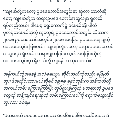
“ကျနော်တို့ကတော့ ဥပဒေဘောင်အတွင်းမှာ ဆိုတာ ဘာလဲဆို
တော့ ကျနော်တို့က တရားဥပဒေ ဘောင်အတွင်းမှာ ရှိတယ်၊
ရပ်တည်တယ်။ ဒါပေမဲ့ ရွေးကောက်ပွဲ ဝင်မယ်တို့၊ ပါတီ
မှတ်ပုံတင်မယ်ဆိုတဲ့ လူတွေရဲ့ ဥပဒေဘောင်အတွင်း ဆိုတာက
၂၀၀၈ ဥပဒေဘောင်အတွင်း၊ ၂၀၀၈ အခြေခံ ဥပဒေကနေ ချတဲ့
ဘောင်အတွင်း ဖြစ်မယ်။ ကျနော်တို့ကတော့ တရားဥပဒေ ဘောင်
အတွင်းမှာ ရှိတယ်။ တရားမျှတခြင်း၊ လွတ်လပ်ခြင်းဆိုတဲ့
ဘောင်အတွင်းမှာ ရှိတယ်လို့ ကျနော်က ယူဆတယ်။”
အန်ကယ်တို့အနေနဲ့ အလံမချဘူး၊ ဆိုင်းဘုတ်ကိုလည်း မဖြုတ်
ဘူး၊ ဒီအတိုင်းထားမယ်ဆိုရင် ၁၉၈၉ ခုနှစ်တုန်းက အန်ကယ်တို့
တကယ်တမ်း ကြွေးကြော်ပြီး လှုပ်ရှားခဲ့ကြတဲ့ မတရားတဲ့ ဥပဒေ
တွေကို ဆန့်ကျင်ရေးဆိုတဲ့ လမ်းကြောင်းပေါ်ကို ရောက်မသွားနိုင်
ဘူးလား ခင်ဗျ။
“မတရားတဲ့ ဥပဒေတွေကတော့ ရှိနေပြီ။ ဒေါ်စုကနေပြီးတော့ ဒီ