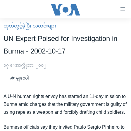
သုံး
ရ
လွယ်ကူ
ထုတ်လွှင့်ခဲ့ပြီး သတင်းများ
မူလစာမျက်နှာ
စေ
UN Expert Poised for Investigation in
မြန်မာ
သည့်
Burma - 2002-10-17
ကမ္ဘာ့သတင်းများ
Link
ဗွီဒီယို
နိုင်ငံတကာ
၁၇ ေအာက္တိုဘာ၊ ၂၀၀၂
များ
သတင်းလွတ်လပ်ခွင့်
အမေရိကန်
ပင်မ
မျှဝေပါ
ရပ်ဝန်းတခု လမ်းတခု အလွန်
တရုတ်
အကြောင်းအရာ
သို့
အင်္ဂလိပ်စာလေ့လာမယ်
အစ္စရေး-ပါလက်စတိုင်း
A U-N human rights envoy has started an 11-day mission to
ကျော်
Burma amid charges that the military government is guilty of
အပတ်စဉ်ကဏ္ဍများ
အမေရိကန်သုံးအီဒီယံ
ကြည့်
using rape as a weapon and forcibly drafting child soldiers.
ရေဒီယိုနှင့်ရုပ်သံ အချက်အလက်များ
မကြေးမုံရဲ့ အင်္ဂလိပ်စာ
ရေဒီယို
ရန်
ပင်မ
ရေဒီယို/တီဗွီအစီအစဉ်
ရုပ်ရှင်ထဲက အင်္ဂလိပ်စာ
တီဗွီ
Burmese officials say they invited Paulo Sergio Pinheiro to