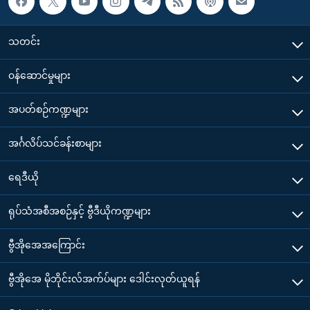
သတင်း
၀န်ဆောင်မှုများ
အပတ်စဉ်ကဏ္ဍများ
အင်္ဂလိပ်သင်ခန်းစာများ
ရေဒီယို
ရုပ်သံအစီအစဉ်နှင့် ဗွီဒီယိုကဏ္ဍများ
ဗွီအိုအေအကြောင်း
ဗွီအိုအေ မိုဘိုင်းလ်အက်ပ်များ ဒေါင်းလုတ်ယူရန်