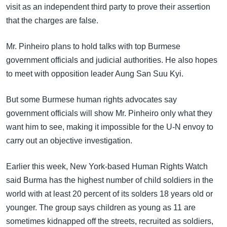
အ
visit as an independent third party to prove their assertion
သုတပဒေသာ အင်္ဂလိပ်စာ
ညွန်း
Learning English
that the charges are false.
စာမျက်နှာ
သို့
ဗွီအိုအေ လူမှုကွန်ယက်များ
Mr. Pinheiro plans to hold talks with top Burmese
ကျော်
government officials and judicial authorities. He also hopes
ကြည့်
to meet with opposition leader Aung San Suu Kyi.
ရန်
ဘာသာစကားများ
ရှာဖွေ
But some Burmese human rights advocates say
ရန်
government officials will show Mr. Pinheiro only what they
နေရာ
want him to see, making it impossible for the U-N envoy to
သို့
carry out an objective investigation.
ကျော်
Earlier this week, New York-based Human Rights Watch
ရန်
said Burma has the highest number of child soldiers in the
world with at least 20 percent of its solders 18 years old or
younger. The group says children as young as 11 are
sometimes kidnapped off the streets, recruited as soldiers,