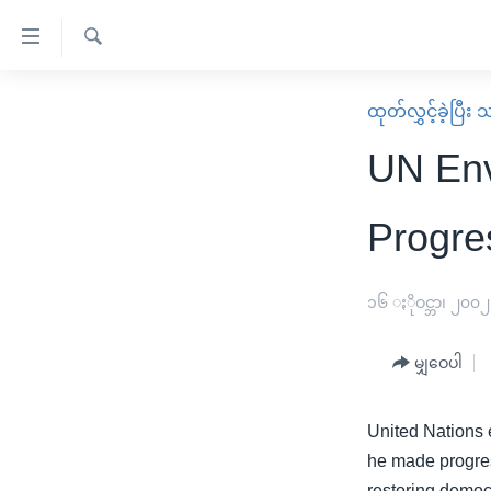
သုံး
ရ
ရှာဖွေ
လွယ်ကူ
မူလစာမျက်နှာ
ထုတ်လွှင့်ခဲ့ပြီ
ရ
စေ
မြန်မာ
လာ
UN Env
သည့်
ဒ်
ကမ္ဘာ့သတင်းများ
Link
ဗွီဒီယို
နိုင်ငံတကာ
Progre
များ
သတင်းလွတ်လပ်ခွင့်
အမေရိကန်
ပင်မ
ရပ်ဝန်းတခု လမ်းတခု အလွန်
တရုတ်
၁၆ ႏိုဝင္ဘာ၊ ၂၀၀၂
အကြောင်းအရာ
အင်္ဂလိပ်စာလေ့လာမယ်
အစ္စရေး-ပါလက်စတိုင်း
သို့
မျှဝေပါ
အပတ်စဉ်ကဏ္ဍများ
အမေရိကန်သုံးအီဒီယံ
ကျော်
ကြည့်
ရေဒီယိုနှင့်ရုပ်သံ အချက်အလက်များ
မကြေးမုံရဲ့ အင်္ဂလိပ်စာ
ရေဒီယို
United Nations e
ရန်
ရေဒီယို/တီဗွီအစီအစဉ်
ရုပ်ရှင်ထဲက အင်္ဂလိပ်စာ
တီဗွီ
he made progress
ပင်မ
restoring democ