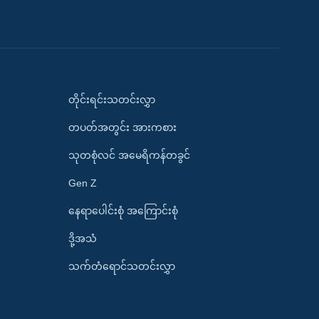
တိုင်းရင်းသတင်းလွှာ
တပတ်အတွင်း အားကစား
သုတစုံလင် အမေရိကန်တခွင်
Gen Z
နေရာပေါင်းစုံ အကြောင်းစုံ
ဒို့အသံ
သက်တံရောင်သတင်းလွှာ