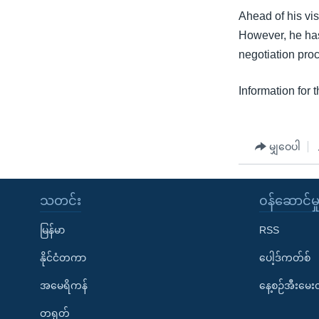
Ahead of his vis
However, he has
negotiation pro
Information for 
မျှဝေပါ
သတင်း
၀န်ဆောင်မှ
မြန်မာ
RSS
နိုင်ငံတကာ
ပေါ့ဒ်ကတ်စ်
အမေရိကန်
နေ့စဉ်အီးမေ
တရုတ်