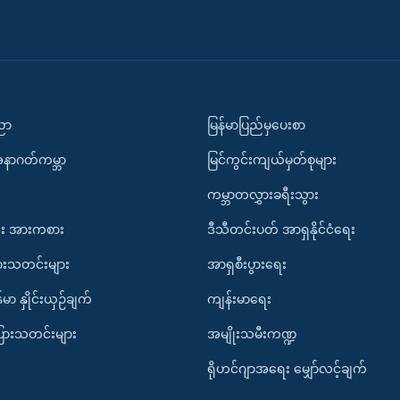
ပညာ
မြန်မာပြည်မှပေးစာ
အနာဂတ်ကမ္ဘာ
မြင်ကွင်းကျယ်မှတ်စုများ
ကမ္ဘာတလွှားခရီးသွား
း အားကစား
ဒီသီတင်းပတ် အာရှနိုင်ငံရေး
ားသတင်းများ
အာရှစီးပွားရေး
်မာ နှိုင်းယှဉ်ချက်
ကျန်းမာရေး
ပြားသတင်းများ
အမျိုးသမီးကဏ္ဍ
ရိုဟင်ဂျာအရေး မျှော်လင့်ချက်