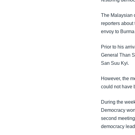
သုတပဒေသာ အင်္ဂလိပ်စာ
အ
ညွန်း
The Malaysian d
စာမျက်နှာ
reporters about 
သို့
envoy to Burma i
ကျော်
ကြည့်
Prior to his arr
ရန်
General Than Sh
ရှာဖွေ
San Suu Kyi.
ရန်
နေရာ
However, the mee
သို့
could not have 
ကျော်
ရန်
During the week
Democracy won 1
second meeting 
democracy leade