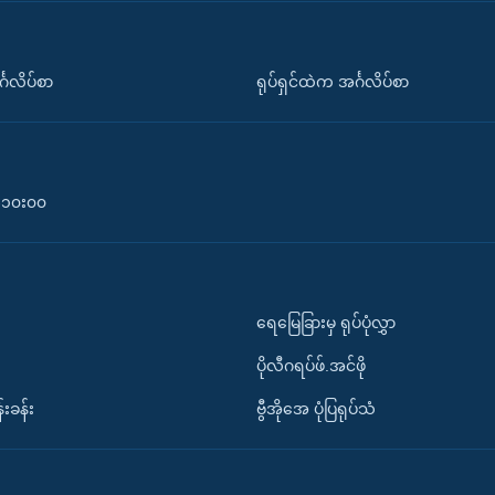
်္ဂလိပ်စာ
ရုပ်ရှင်ထဲက အင်္ဂလိပ်စာ
၀-၁၀း၀၀
ရေမြေခြားမှ ရုပ်ပုံလွှာ
ပိုလီဂရပ်ဖ်.အင်ဖို
်းခန်း
ဗွီအိုအေ ပုံပြရုပ်သံ