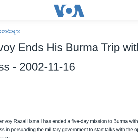
း သတင်းများ
oy Ends His Burma Trip with
ss - 2002-11-16
nvoy Razali Ismail has ended a five-day mission to Burma with l
 in persuading the military government to start talks with the o
racy.