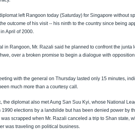
iplomat left Rangoon today (Saturday) for Singapore without s
the outcome of his visit -- his ninth to the country since being a
n April of 2000.
ival in Rangoon, Mr. Razali said he planned to confront the junta 
we, over a broken promise to begin a dialogue with oppositio
ting with the general on Thursday lasted only 15 minutes, indic
been much more than a courtesy call.
, the diplomat also met Aung San Suu Kyi, whose National Lea
990 elections by a landslide but has been denied power by the 
was scrapped when Mr. Razali canceled a trip to Shan state, w
r was traveling on political business.