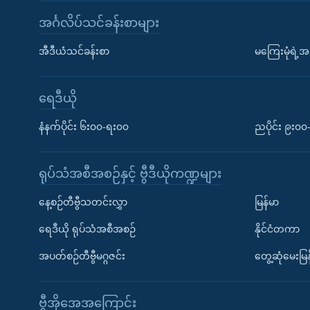
အင်္ဂလိပ်သင်ခန်းစာများ
အီဒီယံသင်ခန်းစာ
မကြေးမုံရဲ့အင
ရေဒီယို
နံနက်ပိုင်း ၆း၀၀-ရး၀၀
ညပိုင်း ၉း၀
ရုပ်သံအစီအစဉ်နှင့် ဗွီဒီယိုကဏ္ဍများ
နေ့စဉ်တီဗွီသတင်းလွှာ
မြန်မာ
ရေဒီယို ရုပ်သံအစီအစဉ်
နိုင်ငံတကာ
အပတ်စဉ်တီဗွီမဂ္ဂဇင်း
တွေ့ဆုံမေးမြန
ဗွီအိုအေအကြောင်း