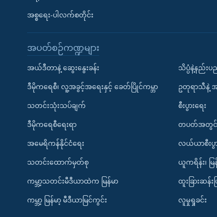
အစ္စရေး-ပါလက်စတိုင်း
အပတ်စဉ်ကဏ္ဍများ
အယ်ဒီတာနဲ့ ဆွေးနွေးခန်း
သိပ္ပံနဲ့နည်း
ဒီမိုကရေစီ၊ လူ့အခွင့်အရေးနှင့် ခေတ်ပြိုင်ကမ္ဘာ
ဥတုရာသီနဲ့ 
သတင်းသုံးသပ်ချက်
စီးပွားရေး
ဒီမိုကရေစီရေးရာ
တပတ်အတွင်
အမေရိကန်နိုင်ငံရေး
လယ်ယာစီးပွ
သတင်းထောက်မှတ်စု
ယူကရိန်း၊ မြန
ကမ္ဘာ့သတင်းမီဒီယာထဲက မြန်မာ
ထူးခြားဆန်း
ကမ္ဘာ့ မြန်မာ့ မီဒီယာမြင်ကွင်း
လူမှုရှုခင်း