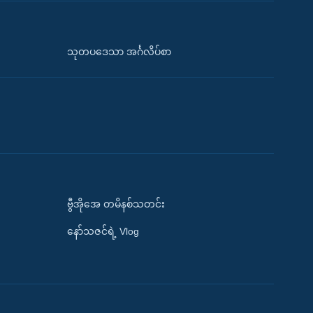
သုတပဒေသာ အင်္ဂလိပ်စာ
ဗွီအိုအေ တမိနစ်သတင်း
နော်သဇင်ရဲ့ Vlog