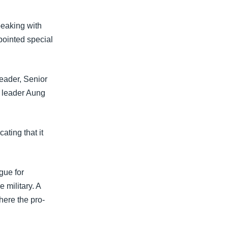
peaking with
ppointed special
leader, Senior
n leader Aung
ating that it
gue for
military. A
here the pro-