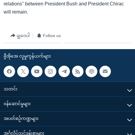
relations" between President Bush and President Chirac
will remain.
မျှဝေပါ
Follow us
ဗွီအိုအေ လူမှုကွန်ယက်များ
သတင်း
၀န်ဆောင်မှုများ
အပတ်စဉ်ကဏ္ဍများ
အင်္ဂလိပ်သင်ခန်းစာများ