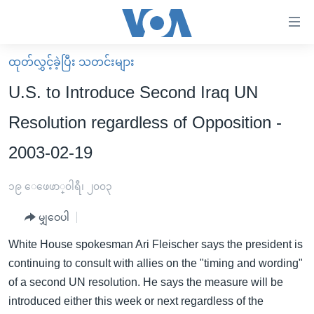
သုံး
ရ
လွယ်ကူ
ထုတ်လွှင့်ခဲ့ပြီး သတင်းများ
မူလစာမျက်နှာ
စေ
U.S. to Introduce Second Iraq UN
မြန်မာ
သည့်
Resolution regardless of Opposition -
ကမ္ဘာ့သတင်းများ
Link
2003-02-19
ဗွီဒီယို
နိုင်ငံတကာ
များ
သတင်းလွတ်လပ်ခွင့်
အမေရိကန်
ပင်မ
၁၉ ေဖေဖာ္၀ါရီ၊ ၂၀၀၃
ရပ်ဝန်းတခု လမ်းတခု အလွန်
တရုတ်
အကြောင်းအရာ
မျှဝေပါ
သို့
အင်္ဂလိပ်စာလေ့လာမယ်
အစ္စရေး-ပါလက်စတိုင်း
ကျော်
White House spokesman Ari Fleischer says the president is
အပတ်စဉ်ကဏ္ဍများ
အမေရိကန်သုံးအီဒီယံ
ကြည့်
continuing to consult with allies on the "timing and wording"
ရေဒီယိုနှင့်ရုပ်သံ အချက်အလက်များ
မကြေးမုံရဲ့ အင်္ဂလိပ်စာ
ရေဒီယို
ရန်
of a second UN resolution. He says the measure will be
ပင်မ
ရေဒီယို/တီဗွီအစီအစဉ်
introduced either this week or next regardless of the
ရုပ်ရှင်ထဲက အင်္ဂလိပ်စာ
တီဗွီ