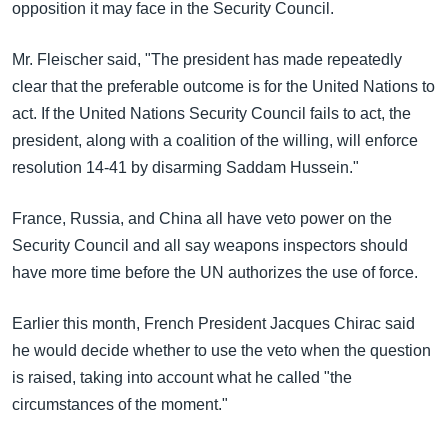
အ
opposition it may face in the Security Council.
သုတပဒေသာ အင်္ဂလိပ်စာ
ညွန်း
Learning English
စာမျက်နှာ
Mr. Fleischer said, "The president has made repeatedly
သို့
clear that the preferable outcome is for the United Nations to
ဗွီအိုအေ လူမှုကွန်ယက်များ
ကျော်
act. If the United Nations Security Council fails to act, the
ကြည့်
president, along with a coalition of the willing, will enforce
ရန်
resolution 14-41 by disarming Saddam Hussein."
ဘာသာစကားများ
ရှာဖွေ
France, Russia, and China all have veto power on the
ရန်
Security Council and all say weapons inspectors should
နေရာ
have more time before the UN authorizes the use of force.
သို့
ကျော်
Earlier this month, French President Jacques Chirac said
ရန်
he would decide whether to use the veto when the question
is raised, taking into account what he called "the
circumstances of the moment."